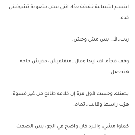
ابتسم ابتسامة خفيفة جدًا:ـ انتي مش متعودة تشوفيني
كده.
ردت:ـ لأ… بس مش وحش.
وقف فجأة، لف ليها وقال:ـ متقلقيش، مفيش حاجة
هتحصل.
بصتله، وحست لأول مرة إن كلامه طالع من غير قسوة.
هزت راسها وقالت:ـ تمام.
كملوا مشي، والبرد كان واضح في الجو، بس الصمت