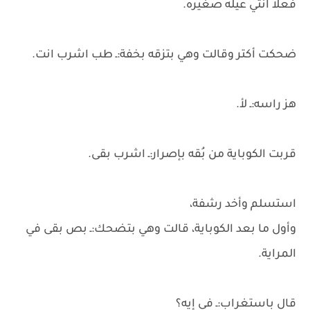
فعلاً انتي عيله صغيره.
ضحكت أكتر وقالت وهي بتزقه بخفة:ـ طب اشرب انت.
هز راسه:ـ لأ.
قربت الكوباية من بُقه بإصرار:ـ اشرب بقى.
استسلم وأخد رشفة،
وأول ما بعد الكوباية، قالت وهي بتضحك:ـ بص بقى في
المراية.
قال باستغراب:ـ في إيه؟