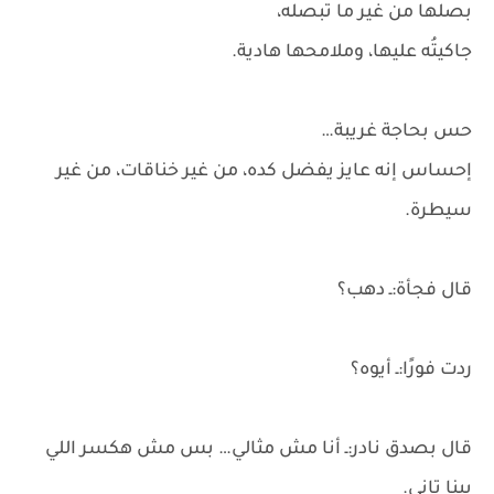
بصلها من غير ما تبصله،
جاكيتُه عليها، وملامحها هادية.
حس بحاجة غريبة…
إحساس إنه عايز يفضل كده، من غير خناقات، من غير
سيطرة.
قال فجأة:ـ دهب؟
ردت فورًا:ـ أيوه؟
قال بصدق نادر:ـ أنا مش مثالي… بس مش هكسر اللي
بينا تاني.