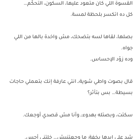
القسوة اللي كان متعود عليها، السكون، التحكّم…
كل ده اتكسر بلحظة لمسة.
بصلها، لقاها لسه بتضحك، مش واخدة بالها من اللي
جواه.
وده زوّد الإحساس.
قال بصوت واطي شوية:ـ انتي عارفة إنك بتعملي حاجات
بسيطة… بس بتأثر؟
سكتت، وبصتله بهدوء:ـ وأنا مش قصدي أوجعك.
شد على إيدها بخفة: ما وجعتنيش… خلتني أحس.