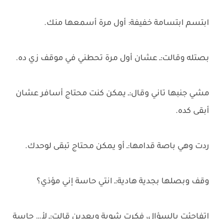
ابتسم ابتسامة خفيفة: أول مرة أسمعها منك.
بصتله وقالت:ـ عشان أول مرة تحطني في موقف زي ده.
مشي جنبها تاني وقال:ـ يمكن كنت محتاج أسافر عشان
أبقى كده.
ردت وهي باصة قدامها:ـ أو يمكن محتاج تبقى لوحدك.
وقف وبصلها بجدية هادية:ـ انتي حاسة إني مؤذي؟
اتفاجئت بالسؤال، فكرت شوية وبعدين قالت:ـ لأ… حاسة