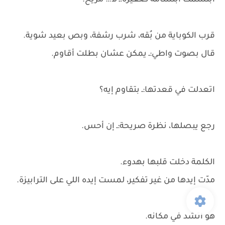
ابتسمت ابتسامة صغيرة:ـ لأ… مريح.
قرب الكوباية من بُقه، شرب رشفة، وبص بعيد شوية.
قال بصوت واطي:ـ يمكن عشان بطلت أقاوم.
اتعدلت في قعدتها:ـ بتقاوم إيه؟
رجع يبصلها، نظرة صريحة:ـ إن أحس.
الكلمة دخلت قلبها بهدوء.
مدّت إيدها من غير تفكير، لمست إيده اللي على الترابيزة.
هو اتشد في مكانه.