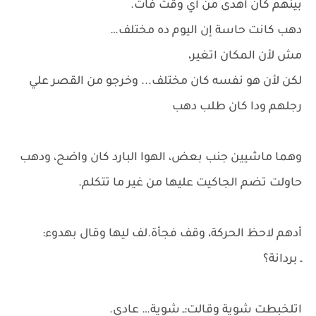
بينهم كان أهدى من أي وقت فات.
دهب كانت حاسة إن اليوم ده مختلف…
مش لأن المكان اتغير،
لكن لأن هو نفسه كان مختلف... وخرجو من القصر علي
رجلهم ودا كان طلب دهب
وهما ماشيين جنب بعض، الهوا البارد كان واضح، ودهب
حاولت تضم الجاكيت عليها من غير ما تتكلم.
أدهم لاحظ الحركة، وقف فجأة.لف ليها وقال بهدوء:
ـ بردانة؟
اتلخبطت شوية وقالت:ـ شوية… عادي.