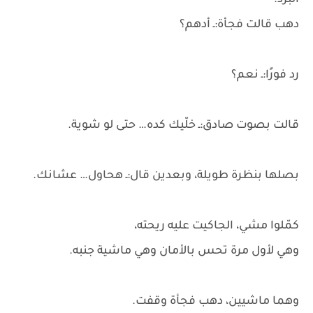
البرد.
دهب قالت فجأة:ـ أدهم؟
رد فورًا:ـ نعم؟
قالت بصوت صادق:ـ خلّيك كده… حتى لو شوية.
بصلها بنظرة طويلة، وبعدين قال:ـ هحاول… عشانك.
كمّلوا مشي، الجاكيت عليه ريحته،
وهي لأول مرة تحس بالأمان وهي ماشية جنبه.
وهما ماشيين، دهب فجأة وقفت.