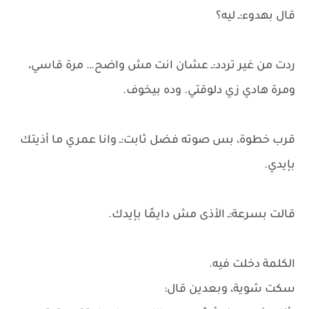
قال بهدوء:ـ ليه؟
ردت من غير تردد:ـ عشان انت مش واضح… مرة قاسي،
ومرة هادي زي دلوقتي. وده بيخوف.
قرب خطوة، بس صوته فضل ثابت:ـ وانا عمري ما أذيتك
بإيدي.
قالت بسرعة:ـ الأذى مش دايمًا بإيدك.
الكلمة دخلت فيه.
سكت شوية، وبعدين قال: