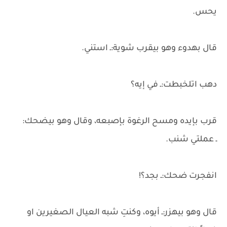
يحس.
قال بهدوء وهو بيقرب شوية:ـ استني.
دهب اتلخبطت:ـ في إيه؟
قرب بإيده ومسح الرغوة بإصبعه، وقال وهو بيضحك:
ـ عملتي شنب.
انفجرت ضحك:ـ بجد؟!
قال وهو بيهزر:ـ أيوه، وكنتِ شبه العيال الصغيرين او