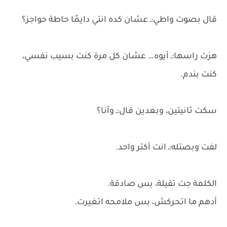
قال بصوت واطي:ـ عشان كده انتي دايمًا حاطة حواجز؟
هزت راسها:ـ أيوه… عشان كل مرة كنت بسيب نفسي،
كنت بندم.
سكت ثانيتين، وبعدين قال:ـ وأنا؟
لفت وبصتله:ـ انت أكتر واحد.
الكلمة جت تقيلة، بس صادقة.
أدهم ما اتحركش، بس ملامحه اتغيرت.