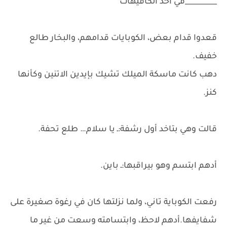
_________في احد الكافيهات
قعدوا قدام بعض، الكوبايات قدامهم، والبخار طالع
خفيف.
دهب كانت ماسكة الميلك تشيك بإيدين الاتنين وكأنها
كنز.
قالت وهي بتاخد أول رشفة:ـ يا سلام… طلع تحفة.
أدهم ابتسم وهو بيراقبها:ـ باين.
رفعت الكوباية تاني، ولما نزلتها كان في رغوة صغيرة على
شفايفها.أدهم لاحظ، وابتسامته وسعت من غير ما