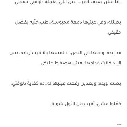
ـ أنا مش بعرف أعبّر… بس اللي بعمله دلوقتي حقيقي.
بصتله، وفي عينيها دمعة محبوسة:ـ طب خلّيه يفضل
حقيقي.
مد إيده، وقفها في النص، لا لمسها ولا قرب زيادة، بس
الإيد كانت قدامها:ـ مش هضغط عليكي.
بصت لإيده، وبعدين رفعت عينيها له:ـ ده كفاية دلوقتي.
كمّلوا مشي، أقرب من الأول شوية.
---