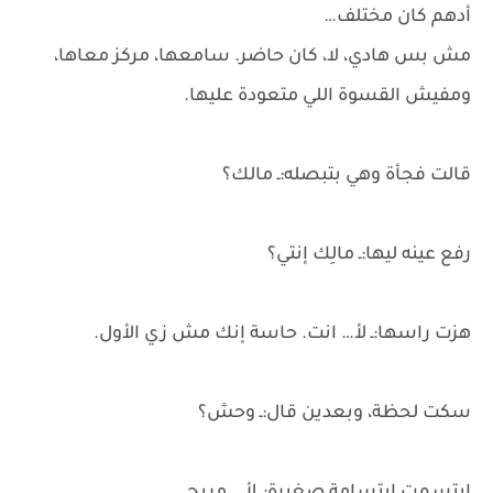
أدهم كان مختلف…
مش بس هادي، لا، كان حاضر. سامعها، مركز معاها،
ومفيش القسوة اللي متعودة عليها.
قالت فجأة وهي بتبصله:ـ مالك؟
رفع عينه ليها:ـ مالِك إنتي؟
هزت راسها:ـ لأ… انت. حاسة إنك مش زي الأول.
سكت لحظة، وبعدين قال:ـ وحش؟