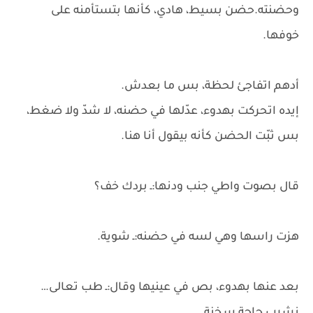
وحضنته.حضن بسيط، هادي، كأنها بتستأمنه على
خوفها.
أدهم اتفاجئ لحظة، بس ما بعدش.
إيده اتحركت بهدوء، عدّلها في حضنه، لا شدّ ولا ضغط،
بس ثبّت الحضن كأنه بيقول أنا هنا.
قال بصوت واطي جنب ودنها:ـ بردك خف؟
هزت راسها وهي لسه في حضنه:ـ شوية.
بعد عنها بهدوء، بص في عينيها وقال:ـ طب تعالى…