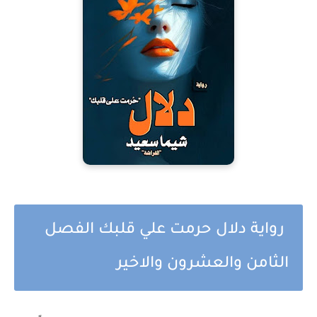
رواية دلال حرمت علي قلبك الفصل
الثامن والعشرون والاخير