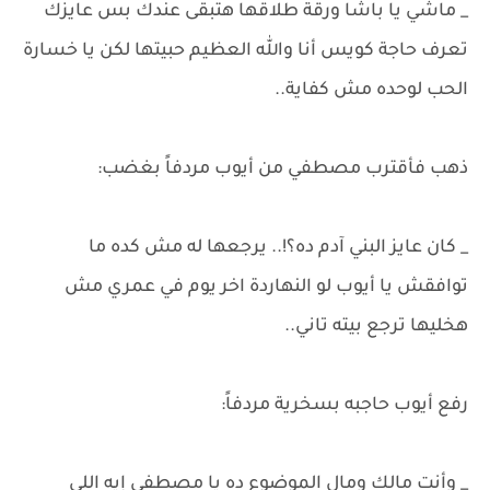
_ ماشي يا باشا ورقة طلاقها هتبقى عندك بس عايزك
تعرف حاجة كويس أنا والله العظيم حبيتها لكن يا خسارة
الحب لوحده مش كفاية..
ذهب فأقترب مصطفي من أيوب مردفاً بغضب:
_ كان عايز البني آدم ده؟!.. يرجعها له مش كده ما
توافقش يا أيوب لو النهاردة اخر يوم في عمري مش
هخليها ترجع بيته تاني..
رفع أيوب حاجبه بسخرية مردفاً:
_ وأنت مالك ومال الموضوع ده يا مصطفى إيه اللي