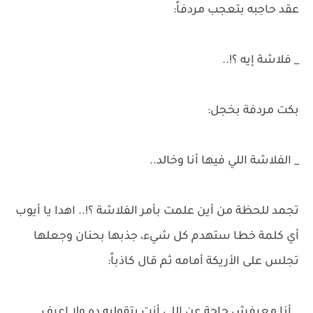
عقد حاجبه بتعجب مردفاً:
_ فلاشة إيه ؟!..
بكت مردفة بخجل:
_ الفلاشة اللي فيها أنا وخالد..
تجمد للحظة من أين علمت بأمر الفلاشة ؟!.. اهدا يا أيوب
أي كلمة خطا ستهدم كل شيء، جذبها بحنان وجعلها
تجلس على الأريكة أمامه ثم قال كاذباً:
_ أنا معرفش حاجة عن اللي أنتِ بتقوليه ده ولا اعرف