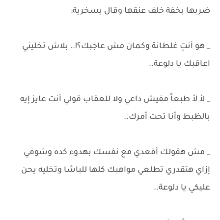
ضربها بخفة خلف عنقها وقال بسخرية:
_ هو أنتِ غلطانة وكمان مش عاجبك؟!.. بلاش تخليني
اعاقبك يا دلوعة..
_ لأ لأ طبعاً مفيش داعي ولا للعقاب قولي أنت عايز إيه
بالظبط وأنا تحت أمرك..
_ مش هقولك أقعدي مع نفسك بهدوء كده وشوفي
إزاي هتقدري تطلعي مواهبك كلها للباشا وتخليه يحن
عليكي يا دلوعة..