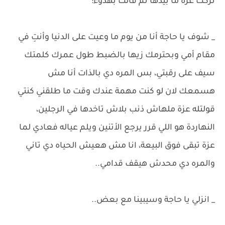
تركت عزة ما بيدها ثم قالت بهدوء:
_ شوف يا حاجة أنا من يوم ما وعيت على الدنيا وأنتِ في
مقام أمي وبحترمك زيها بالضبط طول عمرك كلمتك
سيف على رقبتي، بس المره دي بالذات أنا مش
هسمعك لان لو كنت مهمة عندك وقت ما طلقني كنتي
قولتله عزة ملهاش ذنب بلاش تاخدها في الرجلين،
النهاردة هو اللي قرر يرجع الأتنين ويلم عياله فعادي لما
عزة تبقى فوق البيعة، انا مش هعيش الحياه دي تاني
والمره دي محدش هيقف قدامي..
_ انزلي يا حاجة وسيبينا مع بعض..