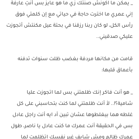
_ يمكن ما اكونش صنتك زي ما هو عايز بس أنتِ عارفة
إني عمري ما اخترت حاجة في حياتي مع إن كلمتي فوق
رأس الكل، لو كان ربنا رزقنا في بحتة عيل مكنتش أتجوزت
عليكي صدقيني..
قامت من مكانها مردفة بغضب ظلت سنوات تدفنه
بأعماق قلبها:
_ هو أنت فاكر إنك ظلمتني بس لما اتجوزت عليا
شامية؟!.. لأ أنت ظلمتني لما كنت بتحاسبني على كل
غلطه هما بيغلطوها عشان تبين أد ايه أنت راجل عادل
بس في الحقيقة أنت عمرك ما كنت عادل يا ناصر، طول
عمرك ظالم ومش شايف غير نفسك اتظلمت لما