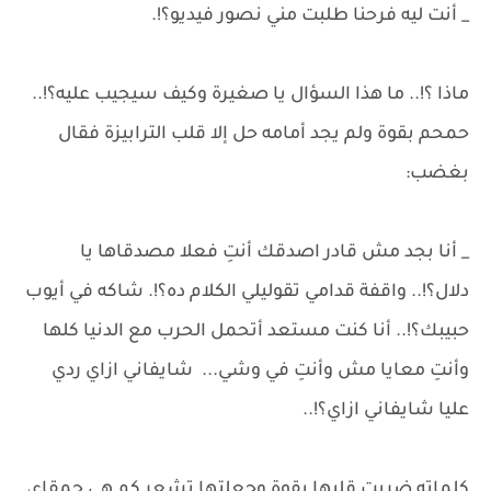
_ أنت ليه فرحنا طلبت مني نصور فيديو؟!.
ماذا ؟!.. ما هذا السؤال يا صغيرة وكيف سيجيب عليه؟!..
حمحم بقوة ولم يجد أمامه حل إلا قلب الترابيزة فقال
بغضب:
_ أنا بجد مش قادر اصدقك أنتِ فعلا مصدقاها يا
دلال؟!.. واقفة قدامي تقوليلي الكلام ده؟!. شاكه في أيوب
حبيبك؟!.. أنا كنت مستعد أتحمل الحرب مع الدنيا كلها
وأنتِ معايا مش وأنتِ في وشي... شايفاني ازاي ردي
عليا شايفاني ازاي؟!..
كلماته ضربت قلبها بقوة وجعلتها تشعر كم هي حمقاء،