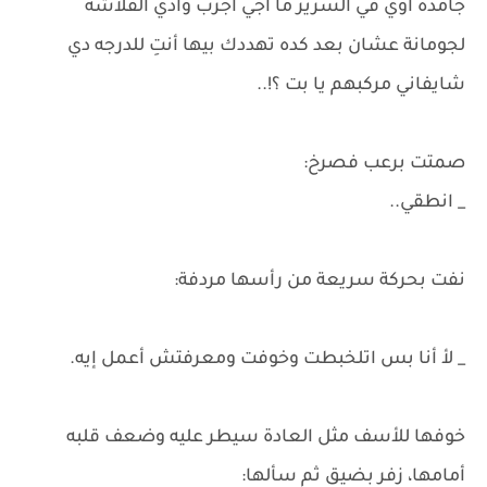
جامدة أوي في السرير ما اجي أجرب وأدي الفلاشة
لجومانة عشان بعد كده تهددك بيها أنتِ للدرجه دي
شايفاني مركبهم يا بت ؟!..
صمتت برعب فصرخ:
_ انطقي..
نفت بحركة سريعة من رأسها مردفة:
_ لأ أنا بس اتلخبطت وخوفت ومعرفتش أعمل إيه.
خوفها للأسف مثل العادة سيطر عليه وضعف قلبه
أمامها، زفر بضيق ثم سألها: