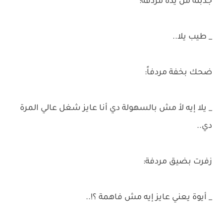
جذبته من يده مردفة:
_ طيب يلا..
ضحك بخفة مردفاً:
_ يلا إيه لأ مش بالسهولة دي أنا عايز شغل عالي المرة
دي..
زفرت بضيق مردفة:
_ أيوة يعني عايز إيه مش فاهمة ؟!..