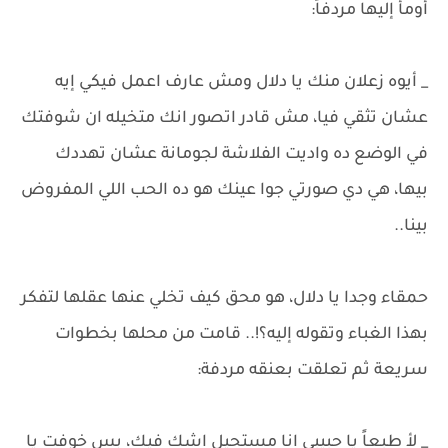
أومأ إليها مردفاً:
_ أيوه زعلان منك يا دلال ومش عارف اعمل فيكي إيه
عشان تثقي فيا، مش قادر اتصور انك متخيله ان شوفتك
في الوضع ده واديت الفلاشة لجومانة عشان تهددك
بيها، هي دي صورتي جوا عينك هو ده الحب اللي المفروض
بينا..
حمقاء وجدا يا دلال، هو محق كيف تخلي عنها عقلها لتفكر
بهذا الغباء وتقوله إليه؟!.. قامت من محلها بخطوات
سريعة ثم تعلقت بعنقه مردفة:
_ لأ طبعاً يا حبيبي انا مستحيل اشك فيك، بس خوفت يا