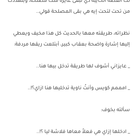
لك القصه الخايبه دي تبقى عايزة منك مصلحة، وبتهددك
من تحت لتحت إيه هي بقى المصلحة قولي..
نظراته، طريقته معها بالحديث كل هذا مخيف ويعطي
إليها إشارة واضحة بعقاب كبير، أبتلعت ريقها مردفة:
_ عايزاني أشوف لها طريقة تدخل بيها هنا..
_ امممم كويس وأنتُ ناوية تدخليها هنا ازاي؟!..
سألته بخوف:
_ ادخلها إزاي هي فعلاً معاها فلاشة ليا ؟!..