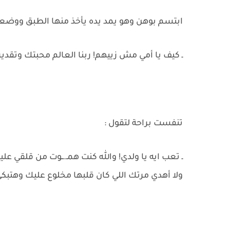
ابتسم بوهن وهو يمد يده يأخذ منها الطبق ووضعه 
ـ كيف يا أمي مش زييهم! ربنا العالم محبتك وتقدي
تنفست براحة لتقول :
ـ تعب ايه يا ولدي! والله كنت همـ.ــوت من قلقي عل
ولا أهدي مرتك اللي كان قلبها مخلوع عليك وهتبكي 