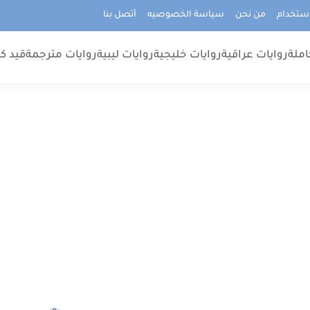
استخدام
من نحن
سياسة الخصوصيه
أتصل بنا
املة
روايات عراقية
روايات خليجية
روايات ليبية
روايات مترجمة
قيد كت