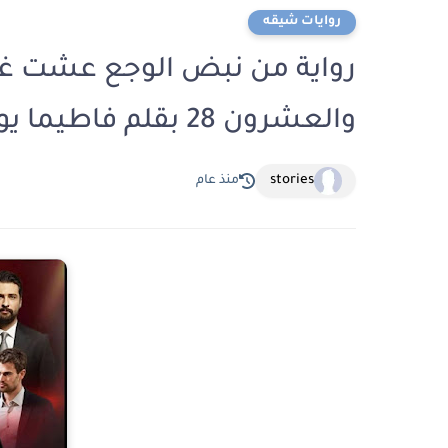
روايات شيقه
رواية من نبض الوجع عشت غرا
والعشرون 28 بقلم فاطيما يوسف
stories
منذ عام