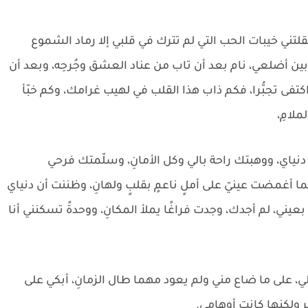
قلتني خيبات الحب التي لم تترك في قلبي إلا رماد الشموع
بين أضلعي، نام بعد أن تاب من عناد العشق وجُرحِه، وبعد أن
اكتفى تجبُّرا، فكم ذاب هذا القلب في لهيب غرامك، وكم خبّأ
ملامِ،
نياي، ووهبتك راحة بالي وكل الأمانِ، وسلّمتك فرحي
ا أغمضت عينيّ على أملٍ ناعمٍ بقلبٍ ولهانِ، وظننت أن دنياي
ني، لم أجدك، وجدت فراغًا يملأ المكانِ، ووحدةً تسكنني أنا
الي، على ما ضاع مني ولم يعود مهما طال الزمانِ، أبكي على
َر ولكنها كانت أوهامي.