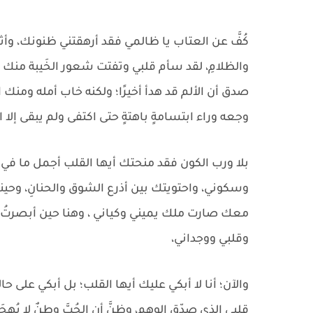
كُفَّ عن العتاب يا ظالمي فقد أرهقتني ظنونك، وأث
والظلامِ، لقد سأم قلبي وتفتت شعور الخَيبة منك 
صدق أن الألم قد هدأ أخيرًا؛ ولكنه خاب أمله ومنك 
وجعه وراء ابتسامةٍ باهتةٍ حتى اكتفى ولم يبقى إلا ال
بلا ورب الكون فقد منحتك أيها القلب أجمل ما في د
وسكوني، واحتويتك بين أذرع الشوق والحنانِ، وحينم
معك صارت ملك يميني وكياني ، وهنا حين أبصرتُ بعي
وقلبي ووجداني،
والآن؛ أنا لا أبكي عليك أيها القلب؛ بل أبكي على ح
قلبي الذي صدّق الوهم، وظنَّ أن الحُبَّ وطنٌ لا يُهج