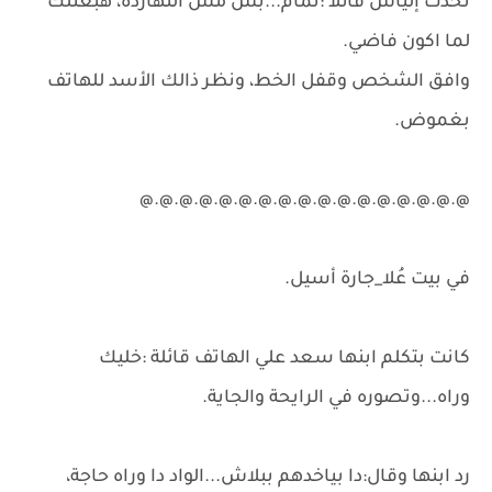
تحدث إلياس قائلا :تمام...بس مش النهاردة، هبعتلك
لما اكون فاضي.
وافق الشخص وقفل الخط، ونظر ذالك الأسد للهاتف
بغموض.
@.@.@.@.@.@.@.@.@.@.@.@.@.@.@.@.@
في بيت عُلا_جارة أسيل.
كانت بتكلم ابنها سعد علي الهاتف قائلة :خليك
وراه...وتصوره في الرايحة والجاية.
رد ابنها وقال:دا بياخدهم ببلاش...الواد دا وراه حاجة،