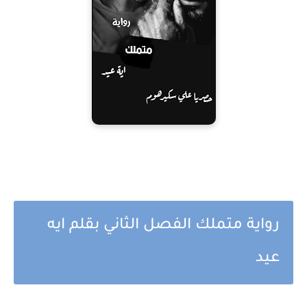
رواية متملك الفصل الثاني بقلم ايه
عيد