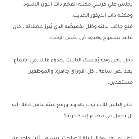
يجلس علي كرسي مكتبه الفخم ذات اللون الأسود،
ومكتبه ذات الديكور الحديث.
قلع جاكت بدلته وظل بقميصُه الذي يُبرز عضلاته...كان
قاعد بشموخ وهدوء في نفس الوقت.
دخل يامن وهو يُمسك التابلت بهدوء قائلا :في اجتماع
بعد نص ساعة...كل الأوراق جاهزة، والموظفين
مستعدين.
نظر إلياس للاب توب بهدوء، ورفع عينه ليامن قائلا :ايه
ال حصل في مصنع إسكندرية؟
نظر له يامن وقال:الالة اتصلحت، بس هي أذت واحد من