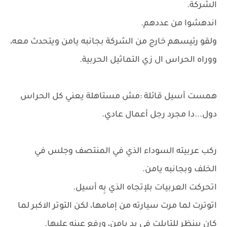
الشركة.
اندهشوا من عددهم.
ولقو رئيسهم خارج من الشركة بجانبه يامن ويتحدث معه،
ووراه الحراس ال زي التماثيل الحربية.
همست أسيل قائلة :مش مستاهلة يعني كل الحراس
دول...دا مجرد رجل أعمال عادي.
ركب عربيته السوداء الذي في المنتصف وجلس في
الخلف وبجانبه يامن.
اتحركت العربيات بلإتجاه الذي بِه أسيل.
اتوترت لما مرت سيارته من إمامها، لكن التوتر الاكبر لما
كان بينظر للتابلت في يد يامن، ورفع عينه عليها.