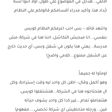
الألفي...هدخل في الموضوع علي طول، اولاً انتوا لسة
جُداد هنا، وأكيد مدراء أقسامكم قالولكم علي النظام.
واتنهد قائلا :- بس احب اعرفكم النظام كويس
بنفسي...انا مبحبش التكاسُل، احنا هنا في شركة، مش
مدرسة...يعني هنا يكون في شغل وبس، أي حديث خارج
عن الشغل ممنوع...كلامي واضح!
اومأوا له جميعاً.
وهو أكمل وقال:- اظن كل واحد ليه وقت إستراحة، وكل
ال هتحتاجوه هنا في الشركة...هتشتغلوا كويس،
هتتعاملو تمام...غير كدا كل واحد يشوف حياته
فين...ورجله متخطيش اي شركة تخصني....مفهوم!