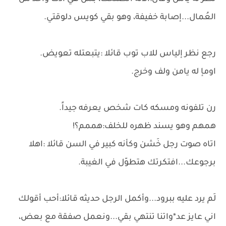
العُمال...إصابة خفيفة، وهو بقي كويس دلوقتي.
رجع نظر إلياس للاب توب قائلا :يتبعتله تعويض.
اومإ له يامن ولف وخرج.
رن تلفونه ومسكه كات شخص يعرفه جيداً.
همهم وهو يسند ظهره للخلف:هممم؟!
اتاه صوت رجل خَشن وكأنه كبير في السن قائلا :اهلا
برجوعك...افتكرتك هتطوّل في الغيبة.
لَم يرد عليه ببرود...وأكمل الرجل حديثه قائلا:أحب أقولك
اني عايز عد*واتنا تنتهي بقي...ونعمل صفقة مع بعض،