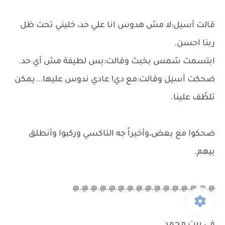
قالت أسيل:لا مش هدوس انا علي حد، خليني تحت ظل
ربنا احسن.
ابتسمت شمس بخبث وقالت:بس لطيفة مش أي حد.
ضحكت أسيل وقالت:مع دي! عادي ندوس عليها...يمكن
تلطُف علينا.
ضحكوا مع بعض،وأخيراً جه التاكسي وركبوا وأنطلق
بيهم.
@.@.@.@.@.@.@.@.@.@.@.@.@.@.@.@
في بيت محمد.