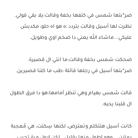
ضر*بتها شمس في كتفها بخفة وقالت:يلا بقي قولي.
نظرت لها أسيل وقالت بتردد :ه هو اه حلو، مكدبش
عليكي...ماشاء الله يعني دا ضخم اوي وطويل.
ضحكت شمس بخفة وقالت:ما انتي ال قصيرة.
ضر*بتها أسيل في رجلها قائلة :طب ما كلنا قصيرين.
قالت شمس بهيام وهي تنظر أمامها:هو دا فرق الطول
ال قلبنا يحبه.
كانت أسيل هتتكلم وتعترض، لكنها سِكتت، هي مُعجبة
بمازن... وهو اطول منها بقليل...لكن لاول مرة تجرب