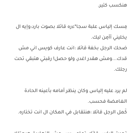
هنكسب كتير.
مِسك إلياس علبة سجا*ءره قائلا بصوت بارد:وإيه ال
يخليني أأمِن ليك.
ضحك الرجل بخفة قائلا :انت عارف كويس اني مش
قدك...ومش هقدر اغدر، ولو حصل! رقبتي هتبقي تحت
رجلك.
لم يرد عليه إلياس وكان ينظر أمامه بأعينه الحادة
الغامضة فحسب.
كَمل الرجل قائلا :هنتقابل في المكان ال انت تختاره.