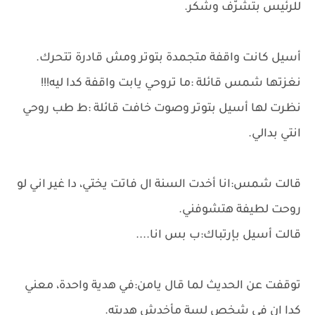
للرئيس بتشرّف وشُكر.
أسيل كانت واقفة متجمدة بتوتر ومش قادرة تتحرك.
نغزتها شمس قائلة :ما تروحي يابت واقفة كدا ليه!!!
نظرت لها أسيل بتوتر وصوت خافت قائلة :ط طب روحي
انتي بدالي.
قالت شمس:انا أخدت السنة ال فاتت يختي، دا غير اني لو
روحت لطيفة هتشوفني.
قالت أسيل بإرتباك:ب بس انا....
توقفت عن الحديث لما قال يامن:في هدية واحدة، معني
كدا ان في شخص لسة مأخدش هديته.