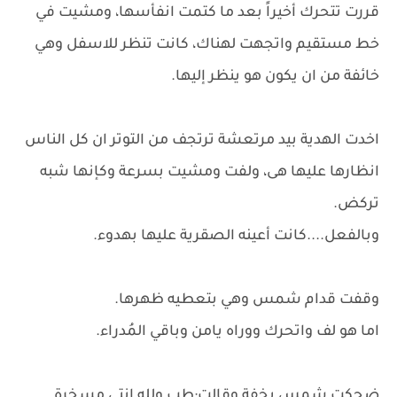
قررت تتحرك أخيراً بعد ما كتمت انفأسها، ومشيت في
خط مستقيم واتجهت لهناك، كانت تنظر للاسفل وهي
خائفة من ان يكون هو ينظر إليها.
اخدت الهدية بيد مرتعشة ترتجف من التوتر ان كل الناس
انظارها عليها هى، ولفت ومشيت بسرعة وكإنها شبه
تركض.
وبالفعل....كانت أعينه الصقرية عليها بهدوء.
وقفت قدام شمس وهي بتعطيه ظهرها.
اما هو لف واتحرك ووراه يامن وباقي المُدراء.
ضحكت شمس بخفة وقالت:طب ولله انتي مسخرة.