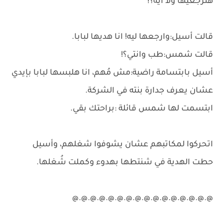
هترجعيها ولا ايه؟!
قالت أسيل:وارجعها ليه! انا هديها لبابا.
قالت شمس:طب وانتي؟!
أسيل بابتسامة راضية:مش مُهم، انا هلبسها لبابا بإيدي
عشان يعرف جدارة بنته في الشركة.
ابتسمت لها شمس قائلة :براحتك بقي.
اتحركوا لمكاتبهم عشان يشوفوا شغلهم، وأسيل
حطت الهدية في شنتطها بهدوء وكملت شُغلها.
@.@.@.@.@.@.@.@.@.@.@.@.@.@.@.@