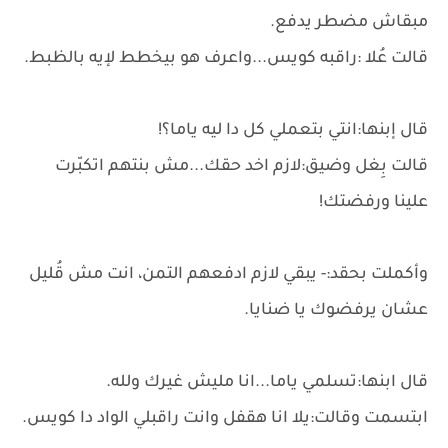
مبقاش مضطر يدفع.
قالت عُلا :راقبه كويس...واعرف هو بيخطط لإيه بالظبط.
قال إبنها:انتي بتعملي كل دا ليه ياما؟!
قالت بِغل وضيق:لازم اخد حقك...مش بنتهم اتكبّرت
علينا ورفضتك!
وأكملت بحقد:- يبقي لازم ادفعهم التمن، انت مش قُليل
عشان يرفضوك يا ضنايا.
قال ابنها:تسلمي ياما...انا مليش غيرك ولله.
ابتسمت وقالت:يلا انا هقفل وانت راقبلي الواد دا كويس.