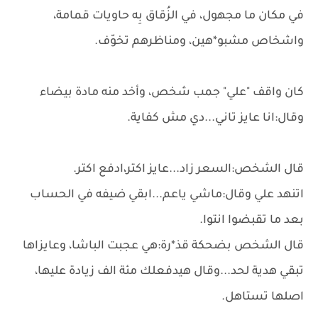
في مكان ما مجهول، في الزُقاق بِه حاويات قمامة،
واشخاص مشبو*هين، ومناظرهم تخوّف.
كان واقف "علي" جمب شخص، وأخد منه مادة بيضاء
وقال:انا عايز تاني...دي مش كفاية.
قال الشخص:السعر زاد...عايز اكتر،ادفع اكتر.
اتنهد علي وقال:ماشي ياعم...ابقي ضيفه في الحساب
بعد ما تقبضوا انتوا.
قال الشخص بضحكة قذ*رة:هي عجبت الباشا، وعايزاها
تبقي هدية لحد...وقال هيدفعلك مئة الف زيادة عليها،
اصلها تستاهل.