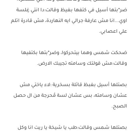
ضر*بتها أسيل في كتفها بغيظ وقالت:دا انتي غِلسة
اوي...انا مش عارفة جرالي ايه النهاردة، مش قادرة اتلم
علي اعصابي.
ضحكت شمس وهما بيتحركوا، وضر*بتها بكتفيها
وقالت:مش قولتك وسامته تجيبك الارض.
بصتلها أسيل بغبظ قائلة بسخرية :لاء ياختي مش
عشان وسامته، بس عشان لسة مُحرجة من ال حصل
الصبح.
بصتلها شمس وقالت:طب يا شيخة يا ريت انا وكل