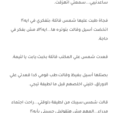
ساعدنييي...سمعتي اتهزقت.
فجاة طبت عليها شمس قائلة :بتفكري في ايه؟!
اتخضت أسيل وقالت بتوتر:ه ها...ايه؟!لا مش بفكر في
حاجة.
قعدت شمس علي المكتب قائلة بخبث:يابت يا لئيمة.
بصتلها أسيل بغيظ وقالت:طب قومي كدا قعدتي علي
الاوراق، خليني اخلصهم قبل ما لطيفة تيجي.
قالت شمس:سيبك من لطيفة دلوقتي...راحت اجتماء
مدراء...المهم مش هتقوليلي حسيتي بأيه؟!