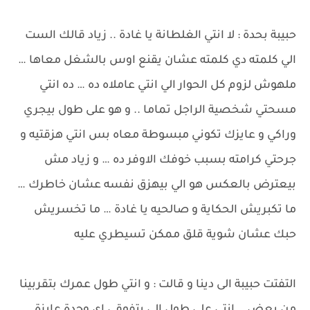
حبيبة بحدة : لا انتي الغلطانة يا غادة .. زياد قالك الست
الي كلمته دي كلمته عشان يقنع اوس بالشغل معاها …
ملهوش لزوم كل الحوار الي انتي عاملاه ده … ده انتي
مسحتي شخصية الراجل تماما .. و هو على طول بيجري
وراكي و عايزك تكوني مبسوطة معاه بس انتي هزقتيه و
جرحتي كرامته بسبب خوفك الاوفر ده … و زياد مش
بيعترض بالعكس هو الي بيهزق نفسه عشان خاطرك …
ما تكبريش الحكاية و صالحيه يا غادة … ما تخسريش
حبك عشان شوية قلق ممكن تسيطري عليه
التفتت حبيبة الى دينا و قالت : و انتي طول عمرك بتقربينا