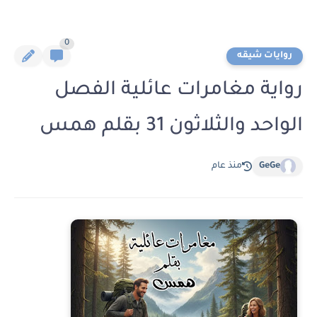
0
روايات شيقه
رواية مغامرات عائلية الفصل
الواحد والثلاثون 31 بقلم همس
GeGe
منذ عام