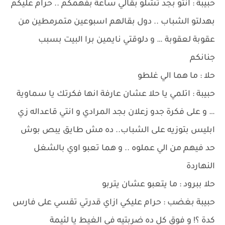
حبيبة : انتو بجد تشلو بقالي ساعة بفهمكم .. حرام عليكم
بهدلتو الشباب .. دول بقالهم اسبوعين متمرمطين من
عقوبة لعقوبة … و دلوقتي نايمين برا البيت بسبب
جنانكم
حلا : ما هما الي غلطو
حبيبة : اتلمي يا حلا عشان عارفة انها فكرتك يا سماوية
… و على فكرة جدو زعلان بجد المرادي و انتي قاعداله زي
ابليس بتوزيه على الشباب.. ده مش طايق يبص بوش
حد فيهم من الي عملوه .. و هما تعبو اوي بالشغل
النهاردة
حلا ببرود : ما يتعبو عشان يتربو
حبيبة بغضب : حرام عليكي ازاي قدرتي تقسي على فارس
كدة ؟! و فوق كل ده ضربتيه في الغيط يا لئيمة