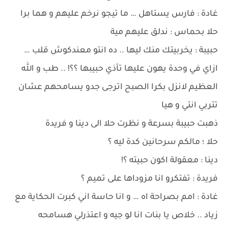
غادة : فارس يستاهل … ما تيجو نرخم عليهم و هما برا
حلا بحماس : ندلق عليهم مية
حبيبة : يخربيتك منك ليها .. ده انتو معندكوش قلب …
ازاي في وحدة يهون عليها تأذي حبيبها ؟؟! .. طب و الله
العظيم لانزل بكرا الصبح اترجى جدو يسامحهم عشان
تتربي انتي و هيا
ذهبت حبيبة بسرعة و نظرت حلا الى دينا و فريدة
حلا ؛ مالكم سرحانين كدة ليه ؟
دينا : معقولة اكون حبيته ؟!
فريدة : تفتكرو انا مزوداها على تميم ؟
غادة : امم بصراحة اه … و انا حاسة اني كبرت الحكاية مع
زياد .. خلاص يا بنات انا لو جيه و اعتذرلي هسامحه