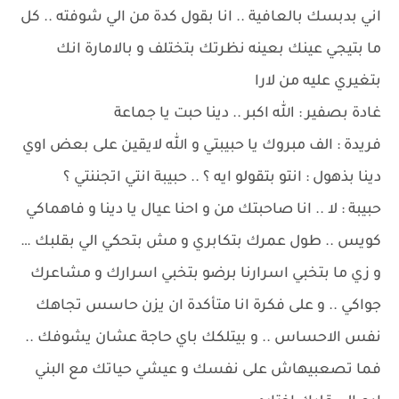
اني بدبسك بالعافية .. انا بقول كدة من الي شوفته .. كل
ما بتيجي عينك بعينه نظرتك بتختلف و بالامارة انك
بتغيري عليه من لارا
غادة بصفير : الله اكبر .. دينا حبت يا جماعة
فريدة : الف مبروك يا حبيبتي و الله لايقين على بعض اوي
دينا بذهول : انتو بتقولو ايه ؟ .. حبيبة انتي اتجننتي ؟
حبيبة : لا .. انا صاحبتك من و احنا عيال يا دينا و فاهماكي
كويس .. طول عمرك بتكابري و مش بتحكي الي بقلبك …
و زي ما بتخبي اسرارنا برضو بتخبي اسرارك و مشاعرك
جواكي .. و على فكرة انا متأكدة ان يزن حاسس تجاهك
نفس الاحساس .. و بيتلكك باي حاجة عشان يشوفك ..
فما تصعبيهاش على نفسك و عيشي حياتك مع البني