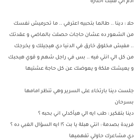
ادم الي قلبك اختاره
حلا : دينا .. طالما بتحبيه اعترفي .. ما تحرميش نفسك
من الشعور ده عشان حاجات حصلت بالماضي و عقدتك
.. مفيش مخلوق خارق في الدنيا دي هيجيلك و يخرجك
من كل الي انتي فيه .. بس في راجل شهم و قوي هيحبك
و يعيشك ملكة و يعوضك عن كل حاجة عشتيها
جلست دينا بارتخاء على السرير وهي تنظر امامها
بسرحان
دينا بتفكير : طب ايه الي هيأكدلي اني بحبه ؟
فريدة بصدمة : انتي هبلة يا بت ؟! ايه السؤال الغبي ده ؟
دي مشاعرك حاولي تفهميها