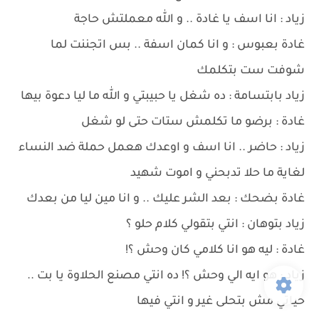
زياد : انا اسف يا غادة .. و الله معملتش حاجة
غادة بعبوس : و انا كمان اسفة .. بس اتجننت لما
شوفت ست بتكلمك
زياد بابتسامة : ده شغل يا حبيبتي و الله ما ليا دعوة بيها
غادة : برضو ما تكلمش ستات حتى لو شغل
زياد : حاضر .. انا اسف و اوعدك هعمل حملة ضد النساء
لغاية ما حلا تدبحني و اموت شهيد
غادة بضحك : بعد الشر عليك .. و انا مين ليا من بعدك
زياد بتوهان : انتي بتقولي كلام حلو ؟
غادة : ليه هو انا كلامي كان وحش ؟!
زياد : هو ايه الي وحش ؟! ده انتي مصنع الحلاوة يا بت ..
حياتي مش بتحلى غير و انتي فيها