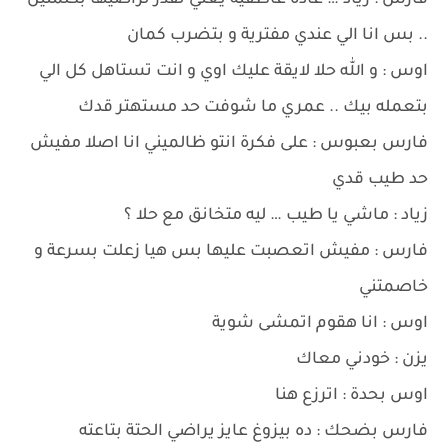
فارس : زياد … غادة عاطفية يعني تقدر تراضيها بكلمتين
.. بس انا الي عندي مفترية و بتضرب كمان
اوس : و الله حلا لايقة عليك اوي و انت تستاهل كل الي
بتعمله بيك .. عمري ما شوفت حد مستهتر قدك
فارس بعبوس : على فكرة انتو ظالميني انا اصلا مفيش
حد طيب قدي
زياد : ماشي يا طيب … ليه متخانق مع حلا ؟
فارس : مفيش اتعصبت عليها بس هيا زعلت بسرعة و
خاصمتني
اوس : انا هقوم اتمشى شوية
يزن : خودني معاك
اوس بحدة : اترزع هنا
فارس بضحك : ده بيزوغ عايز يراضي الحتة بتاعته