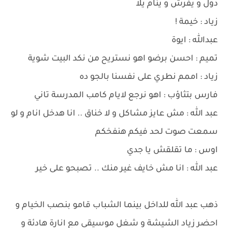
دول و يفرش و ينام يلا
زياد : خيمة !
عبدالله : ايوة
تميم : احسن برضو اهو نستريح من نكد البيت شوية
زياد : اممم نطري على نفسنا بالجو ده
فارس بتثاؤب : اهو نرجع لايام كامب المدرسة تاني
عبد الله : مش عايز مشاكل و لا خناق .. انا هدخل انام و لو
سمعت صوت لحد فيكم هنفخكم
اوس : ما تقلقش يا جدي
عبد الله : انا مش خايف غير منك .. تصبحو على خير
ذهب عبد الله للداخل بينما الشباب قامو بنصب الخيام و
احضر زياد الشيشة و شغل موسيقى مع انارة هادئة و