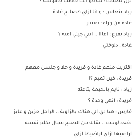
يزن بضحك : ليه هو انت خاطب جاموسة ؟
زياد بنعاس : و انا ازاي هصالح غادة
غادة من وراه : تعتذر
زياد بفزع : اعااا .. انتي جيتي امته ؟
غادة : دلوقتي
اقتربت منهم غادة و فريدة و حلا و جلسن معهم
فريدة : فين تميم ؟!
زياد : نايم بالخيمة بتاعته
فريدة : انهي وحدة ؟
فارس : هيا دي الي هناك بالزاوية .. الراجل حزين و عايز
يقعد لوحده .. بقاله من الصبح عمال يكلم نفسه
اراضيها ازاي اراضيها ازاي