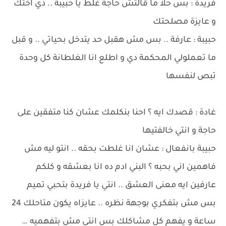
فريدة : بس حلا ما قالتش حاجة غلط يا حبيبة .. دي اختك
و عايزة مصلحتك
حبيبة : عارفة .. بس مش هقبل حد يتدخل بحياتي .. و قبل
ما تعملولي المحكمة دي و اطلع انا الغلطانة كل وحدة
تبص لنفسها
غادة : قصدك ايه ؟ احنا بنكلمك عشان كنا متفقين على
حاجة و انتي خالفتيها
حبيبة بانفعال : عشان انا غلطت بحقه .. انتو ليه مش
فاهمين اني بحبه ؟ البني ادم ده انا بعشقه و كلكم
عارفين ايه معنى العشق .. انتي يا فريدة بتحبي تميم
بس مش بتفكري بوجهة نظره .. عايزاه يكون متاحلك 24
ساعة و يفهم كل مشاكلك بس انتي مش بتفهميه …