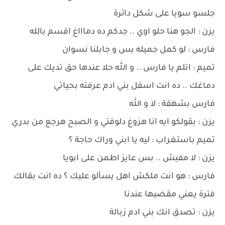
جلسو سويا على شكل دائرة
يزن : الجو هنا حلو اوي .. جدكم ده دماااغ اقسم بالله
فارس : لو كمل جميله بس و جابلنا نسوان
تميم : اتلم يا فارس .. و الله حلا عندها حق تديك على
دماغك .. ده انت اسفل بني ادم عرفته بحياتي
فارس بشهقة : لا و الله
يزن : بقولكو ايه انا هزوغ دلوقتي و الصبح هرجع من بدري
تميم باستغراب : ليه يا ابني وراك حاجة ؟
يزن : لا مفيش .. بس عايز اطمن على ابويا
فارس : هو انت ملكش اهل يسألو عليك ؟ ده انت بقالك
فترة يعني مقضيها عندنا
يزن : تصدق انك بني ادم زبالة