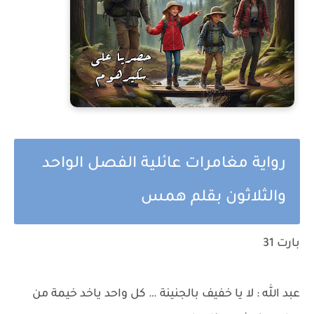
رواية مغامرات عائلية الفصل الواحد
والثلاثون بقلم همس
بارت 31
عبد الله : لا يا خفيف بالجنينة … كل واحد ياخد خيمة من