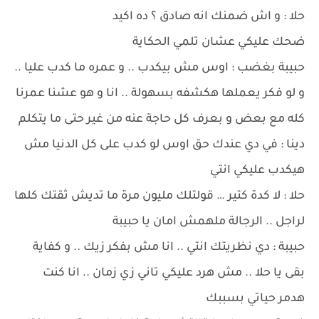
حلا : و اش ضمنك انه صادق ؟ ده اكيد
ضحك عليكي عشان تلمي الحكاية
حبيبة بغضب : اوس مش بيكدب .. و عمره ما كدب عليا ..
و لو فكر يعملها هكشفه بسهولة .. انا و هو عشنا عمرنا
كله مع بعض و بعرف كل حاجة عنه من غير حتى ما يتكلم
دينا : في دي عندك حق اوس لو كدب على كل الدنيا مش
هيكدب عليكي انتي
حلا : لا كدة كتير … قولتلك مليون مرة ما تديش ثقتك كلها
لراجل .. الرجالة ملهمش امان يا حبيبة
حبيبة : دي نظريتك انتي .. انا مش بفكر زيك .. و كفاية
بقى يا حلا .. مش هرد عليكي تاني زي زمان .. انا كنت
هدمر حياتي بسببك