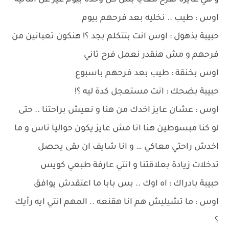
و هي عايزة تفرح معايا بس كل وحدة بيوم غير عن التانية
اوس : طيب .. نخليه بعد فرحهم بيوم
حبيبة بذهول : اوس انت بتتكلم بجد ؟! هنكون تعبانين من
فرحهم و مش هنقدر نعمل فرح تاني
اوس بخنقة : طيب بعد فرحهم باسبوع
حبيبة بضحك : انت مستعجل كدة ليه ؟!
اوس : عشان عايز اخدك من هنا و نعيش براحتنا .. حتى
لو كنا مبسوطين هنا انا مش عايز يكون حواليا ناس و ما
اخدش راحتي معاكي … و انا شايف ان بقى يحصل
تدخلات زيادة بعلاقتنا و انتي عارفة طبعي كويس
حبيبة بادراك : اه اوك .. بس بابا ما اعتقدش يوافق
اوس : ما تشيليش هم انا هقنعه .. المهم انتي ايه رأيك
؟