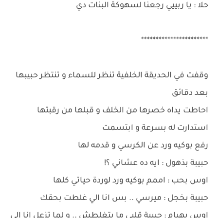
حلا : يا ربييي رجعنا لسهوكة البنات دي
***********************
وقفت في الحديقة الخلفية تنظر للسماء و تنتظر حبيبها
بعد دقائق
احاطت يداه خصرها من الخلف و قبلها من رقبتها
استدارت له بسرعة و ابتسمت
رفع بوكيه ورد عن الكرسي و قدمه لها
حبيبة بذهول : ايه ده عشاني ؟!
اوس بحب : اممم بوكيه ورد لوردة حياتي كلها
حبيبة بخجل : ميرسي .. بس انا الي غلطت بحقك
اوس بهيام : حبيبة قلبي ما بتغلطش .. و لما تزعل انا الي