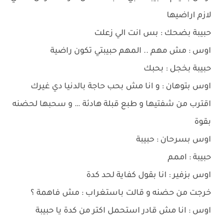
لازم اراضيها
حبيبة بضحك : بس انت الي زعلت
اوس : مش مهم .. المهم حبيبتي تكون راضية
حبيبة بخجل : بحبك
اوس بتوهان : و انا مش بحب حاجة بالدنيا دي غيرك
اقترب من شفتيها و طبع قبلة هادئة … و سحبها لحضنه
بقوة
اوس بسرحان : حبيبة
حبيبة : اممم
اوس بزفير : انا بقول كفاية لحد كدة
خرجت من حضنه و قالت باستغراب : مش فاهمة ؟
اوس : انا مش قادر استحمل اكتر من كدة يا حبيبة