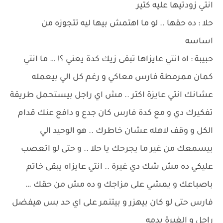
انتي زودتيها عليه كتير
حلا : ده حقها .. لو ما اهتمش بيها ليه تتجوزه من
اساسه
حبيبة : اه انتي عايزاها تبقى زيك كدة يعني ؟! … ما انتي
كمان ممرمطة فارس معاكي و رغم كل الي بيعمله
عشانك انتي عايزة اكتر .. مش اي راجل بيستحمل طريقة
تفكيرك دي و مع كدة فارس كان جدع و دافع عنك قدام
الكل و وقف لاهله عشان خاطرك .. هو الوحيد الي
بيسمعك من غير ما يجرحك يا حلا .. و حتى لو اتعصب
عليكي ده مش شك دي غيرة .. انتي عايزاه يبقى خاتم
باصباعك و يمشي على مزاجك و ده مش من حقك …
فارس حتى لو كان بيهزر و بيتنمر على اي حد بس هيفضل
راجل و الغيرة بدمه