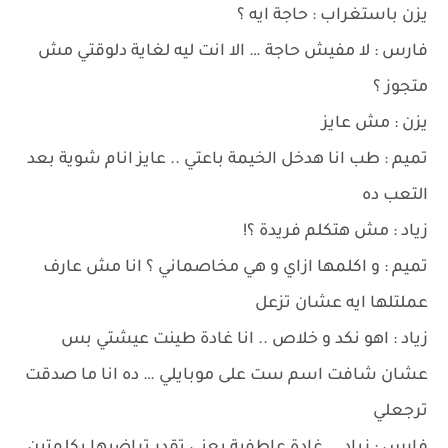
يزن باستغراب : حاجة ايه ؟
فارس : لا مفيش حاجة … الا انت ليه لغاية دلوقتي مش
متجوز ؟
يزن : مش عايز
تميم : طب انا هدخل الخيمة باعتي .. عايز انام شوية بعد
التعب ده
زياد : مش هتكلم فريدة ؟!
تميم : و اكلمها ازاي و هي مخاصماني ؟ انا مش عارف
عملتلها ايه عشان تزعل
زياد : اهو نكد و خلاص .. انا غادة طينت عيشتي بس
عشان شافت اسم ست على موبايلي … ده انا ما صدقت
ترجعلي