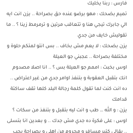
فارس : ربنا يخليك
تميم بضحك : مهو برضو عنده حق بصراحة .. يزن انت ايه
الي جابرك تيجي هنا و تتعاقب مرتين و ترمرمط زينا ؟ .. ما
تقوليش خايف من جدي
يزن بضحك : لا يعم مش بخاف .. بس انتو لمتكم حلوة و
مختلفة بصراحة .. عجبني جو العيلة
اوس بخبث : اممم جو العيلة بس ؟ .. انا اصلا مصدوم
انك بتقبل العقوبة و بتنفذ اوامر جدي من غير اعتراض ..
ده انت كنت لما تقول كلمة رجالة البلد كلها تقف ساكتة
قدامك
يزن : و الله … طب و انت ليه بتقبل و بتنفذ من سكات ؟
اوس : على فكرة ده جدي مش جدك .. و بعدين انا بتسلى
.. بقالي كتير مسافر و محروم من اهلي و بصراحة بحب