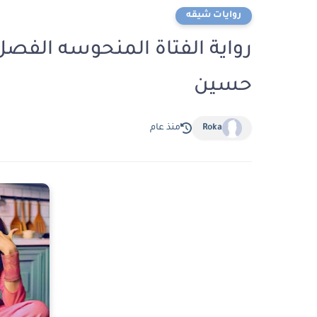
روايات شيقه
حسين
Roka
منذ عام