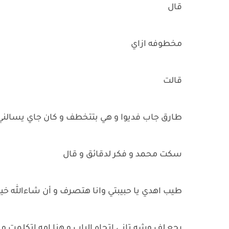
قال
مخطوفه ازاي
قالت
طارق جاب فديوا و هي بتتخطف و كان جاي يسالن
سكت محمد و فكر لدقائق و قال
طيب اهدي يا حبيبتي وانا هتصرف و أن شاءالله خي
رجع لف وشه تاني اتجاه الباب و هنا امه اتكلمت و