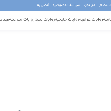
استخدام
من نحن
سياسة الخصوصيه
أتصل بنا
املة
روايات عراقية
روايات خليجية
روايات ليبية
روايات مترجمة
قيد كت