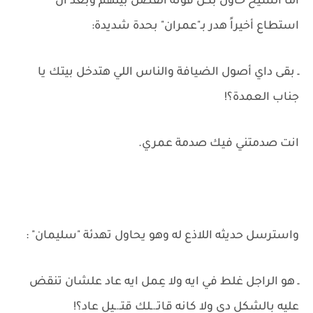
أما الشيخ حاول بكل قوته الفصل بينهم وبعد أن
استطاع أخيراً هدر بـ"عمران" بحدة شديدة:
ـ بقى داي أصول الضيافة والناس اللي هتدخل بيتك يا
جناب العمدة؟!
انت صدمتني فيك صدمة عمري.
واسترسل حديثه اللاذع له وهو يحاول تهدئة "سليمان" :
ـ هو الراجل غلط في ايه ولا عِمل ايه عاد علشان تنقض
عليه بالشكل دي ولا كانه قاتـ.ـلك قتـ.ـيل عاد؟!