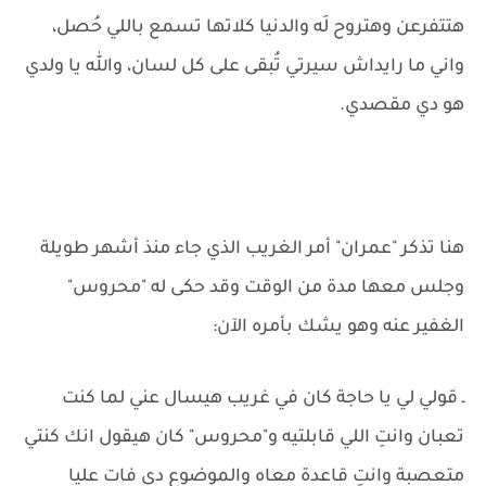
هتتفرعن وهتروح لَه والدنيا كلاتها تسمع باللي حُصل،
واني ما رايداش سيرتي تُبقى على كل لسان، والله يا ولدي
هو دي مقصدي.
هنا تذكر "عمران" أمر الغريب الذي جاء منذ أشهر طويلة
وجلس معها مدة من الوقت وقد حكى له "محروس"
الغفير عنه وهو يشك بأمره الآن:
ـ قولي لي يا حاجة كان في غريب هيسال عني لما كنت
تعبان وانتِ اللي قابلتيه و"محروس" كان هيقول انك كنتي
متعصبة وانتِ قاعدة معاه والموضوع دي فات عليا