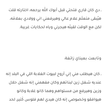
ـ دي كان قاري فتحتي قبل أبوك الله يرحمه، اختارته قلت
هيُبقى متعلَم علام عالي وهيرفعني اني وولادي بعلامَه،
لكن مع الوقت لقيتَه هيجرني وياه لحكايات غريبة.
وتابعت بعيناي زائغة:
ـ كان هيطلب مني إني أروح لبيوت الغلابة اللي في البلد إنه
عنديه شغل زين لبناتهم وكان مفهمني إنه شغل حلال
وزين وهيرفع من مستواهم وهما كانو غلابة وكانو
هيوافقو وخصوصي إنه كان هيدي لهم فلوس كَتير، لحد