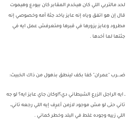
لحد مالتربي اللي كان هيخدم المقابر كان بيودع وهيموت
قال إن هو اتفق وياه إنه عايز ياخد جثة أمه وخصوصي إنه
مطرود وعايز يزورها في قبرها ومتعرفش عمل ايه في
جثتها لما أخدها .
ضـ.ـرب "عمران" كفا بكف لينطق بذهول من ذاك الخبيث:
ـ ايه الراجل الزرع الشيطاني دي؟!وكان جاي عايز ايه؟ لو جه
تاني حتى لو مش موجود لازمن أعرِف إيه اللي رجعه تاني،
اللي زييه وجوده غلط في البلد وخطر كماني .