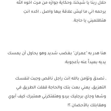
حلال ربنا يا شيخنا، وحكاية جوازَه من مرت اخوه الله
يرحمه اني ما ليش علاقة بيها واصل ، اكده انتِ
هتظلميني يا حاجة.
هنا هدر به "عمران" بغضب شديد وهو يحاول أن يمسك
يديه بعيداً عنه بأعجوبة:
ـ تصدق وتؤمن بالله انت راجل ناقص وجبت لنفسك
التهزيق، يعني بعت بتك والحاجة قفلت الطريق في
وشها وجاي برجليك بردو وهتفتكرني هعتبرك كيف أبوي
وهقابلك بالأحضان ؟!