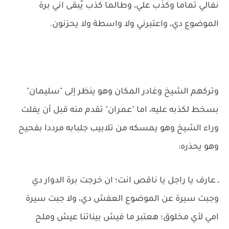
نفالي تماما وكذَّب علي، وطالما كذب يُبقى اني برة
الموضوع دي، واعتبرني ولا واسطة ولا يحزنون.
وتركهم الشيخ وغادر المكان وهو ينظر إلى "سليمان"
بسخط لكذبه عليه، اما "عمران" تقدم منه قبل أن يفلت
وراء الشيخ وهو يمسكه من تلابيب جلبابه مرددا بفحيح
وهو يحذره:
ـ عارف يا راجل يا ناقص انت؛ ان خرجت برة الدوار دي
وجبت سيرة عن الموضوع العفش دي، ولا جبت سيرة
امي لأي مخلوق؛ هعتبر ما فيش بيناتنا عيش وملح