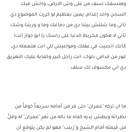
وهنسفك نسف من على وش الارض، واخش فيك
السجن واخد إعدام، يمين بعظيم لو كررت الموضوع دي
تاني وما شلتش بيتنا دي من دماغك وما و وريتنا وشك
تاني لا هكون مخربط الدنيا على راسك يا ابو جواز انت!
كانك اتجنيت في عقلك ومواعيش للي انت هتعمله دي،
غور من قدامي دلوك، انت راجل كَبير وكفاية عليك التهزيق
دي اني مكسوف لك سلف.
ما ان تركه "عمران" حتى فر من أمامه سريعاً خوفاً من
نظراته وبطش يديه كفاه ما ناله من نَهرِ "عمران" له وقلًَ
من قيمته أمام الشيخ و"زينب" فهو لم يكن يتوقع أن