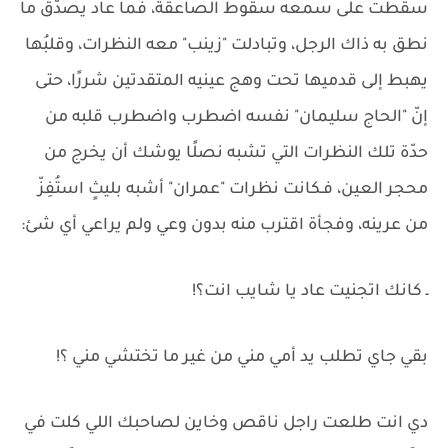
سقطت على سمعه سقوط الصاعقة، فما عاد يصدّق ما
نطق به ذاك الرجل، وتبادلت "زينب" معه النظرات، وقلبُها
يهبط إلى قدميها تحت وهج عينيه المتقدتين شررًا، حتى
إنّ "الحاج سليمان" نفسه اضطرب واضطرب قلبه من
حدّة تلك النظرات التي تشبه نصلًا يوشك أن يخرج من
محجر العين، فـكانت نظرات "عمران" أشبه بليثٍ استُفِزّ
من عرينه، وفجأة اقترب منه بدون وعي ولم يراعي أي شئ:
ـ كانك اتجنيت عاد يا شايب انت؟!
بقي جاي تطلب يد أمي مني من غير ما تختشي مني ؟!
دي انت طلعت راجل ناقص وخاين لصاحبك اللي كلت في