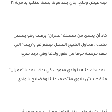
بيتَه عيش وملح، جاي بعد موته بسنة تطلب يد مرتَه ؟!
كاد أن يختنق من تمسك "عمران" برقبته وهو يسعل
بشدة ، فحاول الشيخ الفصل بينهم هو و"زينب" التي
تقف مرتعبة خوفا من تهور ولدها وهي تردد بفزع:
ـ بعد يدك عنيه يا ولدي هيموت في يدك، بعد يا "عمران"
مناقصينش بلاوي هتتحدف علينا وفضايح يا ولدي .