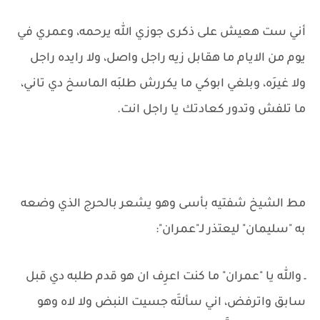
أني ست هعيش على ذكرى جوزي الله يرحمه، وعمري في
يوم من الايام ما هقابل زيه راجل واصل، ولا رايده راجل
ولا غيرَه، وبلغي ابوكي ما يكررش طلبَه الماسخ دي تاني،
ما تلفش وتدور كعادتك يا راجل انت.
مط الشيخ شفتيه بأسى وهو يشعر بالحرج الذي وضعه
به "سليمان" ليعتذر لـ"عمران":
ـ والله يا "عمران" ما كنت اعرِف ان هو قدم طلبه دي قبل
سابق واترفض، اني سألتَه جسيت النبض ولا لاه وهو