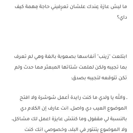
ما ليش عازة عِندك علشان تعرِفيني حاجة مِهمة كيف
داي؟
ابتلعت "زينب" أنفاسها بصعوبة بالغة وهي لم تعرف
بما تجيبه ولكن لملمت شتاتها المبعثر مما حدث ولم
تكن تتوقعه لتجيبه بصدق:
ـ والله يا ولدي ما كنت رايدة أعمل شوشرة ولا افتح
الموضوع العيب دي واصل، انت عارف إن الكلام دي
بالنسبة لي مقفول وما كنتش عايزة اعمل لك مشاكل،
ولا الموضوع يتنتور في البلد، وخصوصي انك كنت