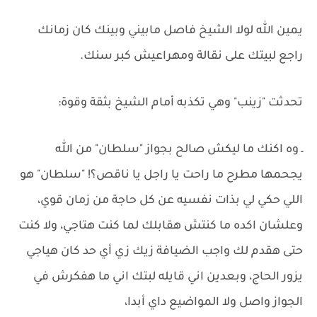
يمين الله لولا الشيخ فاصل مابيني وبينك كان زمانك
راجع لبيتك على نقالة ومهراعيش كبر سنك.
تحدثت "زينب" وهي تكذبه أمام الشيخ بثقة وقوة:
ـ وه اكنك ما ليكش صالح بجواز "سلطان" من الله
يجحمها مطرح ما راحت يا راجل يا ناقص؟! "سلطان" هو
اللي حكي لي بذات نفسيه عن كل حاجة من زمان قوي،
وعلشان اكده ما كنتش هقابلك لما كنت هتاجي، ولا كنت
حتى هقدم لك واجب الضيافة زيك زي أي حد كان هياجي
يزور الحاج، وبعدين اني قايله لبتك اني ما هفكرش في
الجواز واصل ولا المواضيع داي أبدا،