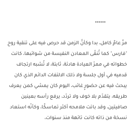
******
مرَّ عامٌ كامل، بدا وكأنَّ الزمن قد حرص فيه على تنقية روح
"فارس" كما تُنقّى المعادن النفيسة من شوائبها، كانت
خطواته في ممرّ العيادة هادئة، ثابتة، لا تُشبه ارتجاف
قدميه في أول جلسة ولا ذلك الالتفات الدائم الذي كان
يبحث فيه عن حضورٍ غائب، اليوم كان يمشي كمن يعرف
طريقه، يتقدّم بلا خوف ولا تردّد، يرفع رأسه بعينين
صافيتين، وقد باتت ملامحه أكثر تماسكًا، وكأنّه استعاد
نسخة من ذاته كانت تائهة منذ سنوات،