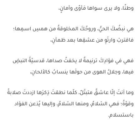
وطنًا، ولا يرى سواها مَأوًى وأمانٍ،
هي نبضُكَ الحيُّ، وروحُكَ المخلوقةُ من همسِ اسمِها؛
فاقتربْ وارتَوِ من عشقِها بعد ظمآنِ،
فهي في فؤادِكَ ترنيمةٌ لا يخفتُ صداها، قدسيّةُ النبضِ
فيها، وجلالُ الهوى من حولَها ينسابُ كالألحانِ،
وما أنتَ إلّا عاشقٌ متبتّلٌ، كلّما نطقتَ ذِكرَها ازددتَ صلابةً
وقوّةً؛ فهي السّلامُ، ومنها السّلامُ، وإليها يُذعن الفؤاد
باستسلام.