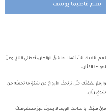
بقلم فاطيما يوسف
نعم، أُناديكَ أنتَ أيّها العاشقُ الوَلهان، أعطني النايَ وغنِّ
لهواها الفتّانِ،
وارفعْ نغمَتَك حتّى ترتجفَ الأرواحُ من شدّةِ ما تحملُه من
شوقٍ رنّانِ،
فإنّ قلبَكَ، يا صاحبَ الوجد، لا يعرفُ غيرَ معشوقتكَ