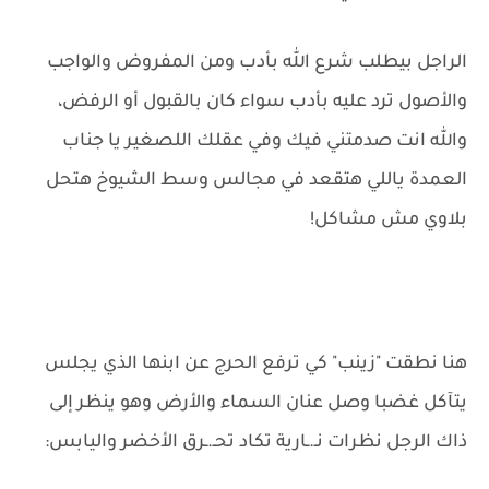
الراجل بيطلب شرع الله بأدب ومن المفروض والواجب
والأصول ترد عليه بأدب سواء كان بالقبول أو الرفض،
والله انت صدمتني فيك وفي عقلك اللصغير يا جناب
العمدة ياللي هتقعد في مجالس وسط الشيوخ هتحل
بلاوي مش مشاكل!
هنا نطقت "زينب" كي ترفع الحرج عن ابنها الذي يجلس
يتآكل غضبا وصل عنان السماء والأرض وهو ينظر إلى
ذاك الرجل نظرات نـ.ـارية تكاد تحـ.ـرق الأخضر واليابس: