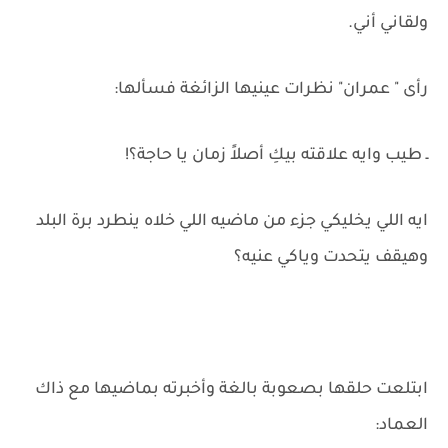
ولقاني أني.
رأى " عمران" نظرات عينيها الزائغة فسألها:
ـ طيب وايه علاقته بيكِ أصلاً زمان يا حاجة؟!
ايه اللي يخليكي جزء من ماضيه اللي خلاه ينطرد برة البلد
وهيقف يتحدت وياكي عنيه؟
ابتلعت حلقها بصعوبة بالغة وأخبرته بماضيها مع ذاك
العماد: