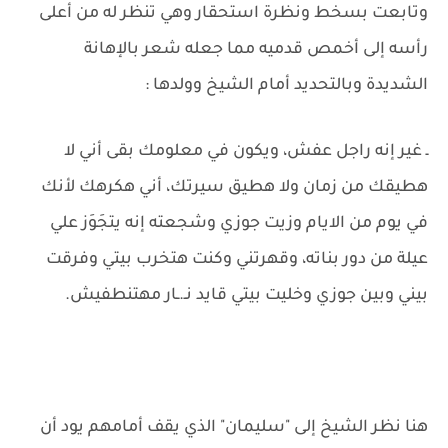
وتابعت بسخط ونظرة استحقار وهي تنظر له من أعلى
رأسه إلى أخمص قدميه مما جعله شعر بالإهانة
الشديدة وبالتحديد أمام الشيخ وولدها :
ـ غير إنه راجل عفش، ويكون في معلومك بقى أني لا
هطيقك من زمان ولا هطيق سيرتك، أني هكرهك لأنك
في يوم من الايام وزيت جوزي وشجعته إنه يتجَوَز علي
عيلة من دور بناته، وقهرتني وكنت هتخرب بيتي وفرقت
بيني وبين جوزي وخليت بيتي قايد نـ.ـار مهتنطفيش.
هنا نظر الشيخ إلى "سليمان" الذي يقف أمامهم يود أن