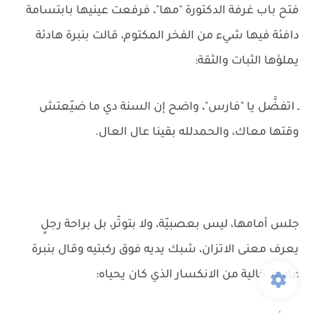
فتح باب غرفة الدكتورة "مها"، فرفعت عينيها بابتسامة
دافئة فيها شيء من الفخر المكتوم، قالت بنبرة هادئة
يملؤها الثبات والثقة:
ـ اتفضَّل يا "فارس"، واضح إن السنة دي ما ضيّعتش
وقتها معاك، والحمدلله بقينا عال العال.
جلس أمامها، ليس بعصبيّة، ولا بتوتّر، بل براحة رجلٍ
يعرف معنى الاتزان، شبك يديه فوق ركبتيه وقال بنبرة
عادية، خالية من الانكسار الذي كان يحياه: