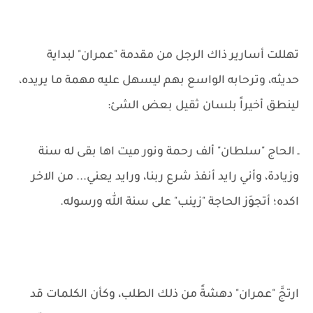
تهللت أسارير ذاك الرجل من مقدمة "عمران" لبداية
حديثه، وترحابه الواسع بهم ليسهل عليه مهمة ما يريده،
لينطق أخيراً بلسان ثقيل بعض الشئ:
ـ الحاج "سلطان" ألف رحمة ونور ميت اها بقى له سنة
وزيادة، وأني رايد أنفذ شرع ربنا، ورايد يعني... من الاخر
اكده؛ أتجوَز الحاجة "زينب" على سنة الله ورسوله.
ارتجَّ "عمران" دهشةً من ذلك الطلب، وكأن الكلمات قد