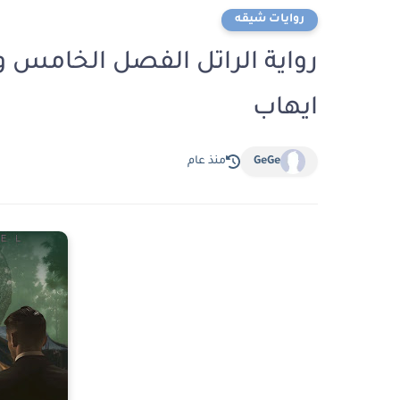
روايات شيقه
ايهاب
GeGe
منذ عام