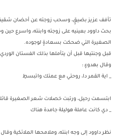
تأفف عزيز بضيقٍ، وسحب زوجته عن أحضان شقيقها، و
بحث داوود بعينيه على زوجته وابنته، واسرع حين و
الصغيرة التي ضحكت بسعادةٍ لوجوده.
قبل وجنتيها قبل أن يتأملها بذلك الفستان الورد
وقال بهدوءٍ :
_ اية القمر دا، روحتي مع عمتك واتبسطِ
ابتسمت رحيل، ورتبت خصلات شعر الصغيرة قائلة
_ دي كانت عاملة هوليلة جامدة هناك
نظر داوود إلى وجه ابنته، وملامحها الملائكية وقال ما