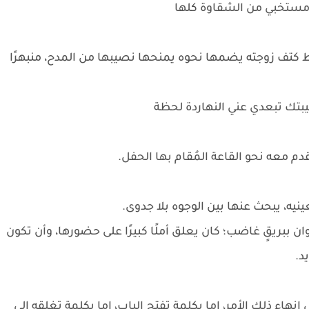
 مستخبي من الشقاوة كلها
ط كتف زوجته يضمها نحوه يمنحها نصيبها من المدح، منبهرًا
سيبتك تبعدي عني النهاردة لحظة
قدم معه نحو القاعة المُقام بها الحفل.
نيه، يبحث عنها بين الوجوه بلا جدوى.
 ببريقٍ غاضب؛ كان يعلق أملًا كبيرًا على حضورها، وأن تكون
د.
اء ذلك الأمر، إما بكلمةٍ تفتح الباب، إما بكلمةٍ تغلقه إلى