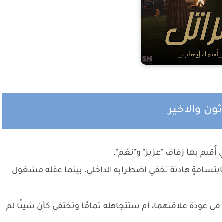
ون والاخير
 أُقيم بها زفاف "عزيز" و"نغم".
ابتسامةٍ هادئة تخفي اضطرابه الداخلي، بينما عقله مشغول
في عودة علاقتهما، أم ستتجاهله تمامًا وتختفي كأن شيئًا لم