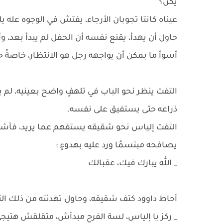
يكن؟
عيناه كانتا تجوبان الأرجاء، يفتش في الوجوه عله 
حاول أن يهدأ، يقنع نفسه أن الحفل لم يبدأ بعد، و
أسوأ ما يمكن أن يواجهه رجل هو الانتظار، خاصةً ح
التفت ينظر نحو الباب في تلهفٍ واضح بعينيه، لم ي
ذراعه حتى يستفيق على نفسه.
التفت إلياس نحو شقيقه يستفهم عما يريد، فأشار 
يصافحه مبتسمًا ورد عليه بهدوءٍ :
_ الله يبارك فيك، عقبالك
أحاط داوود كتف شقيقه، وحاول تهدئته من ذلك التو
_ ركز يا إلياس، لسة الفرح مبدأش، متقلقش هتيج