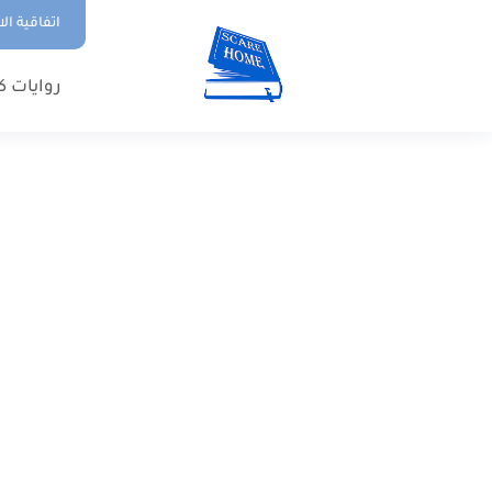
اتفاقية ال
روايات ك