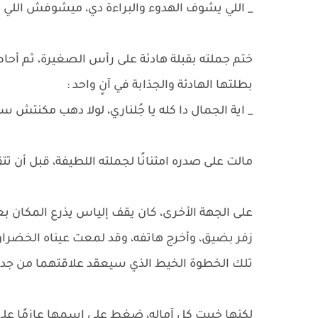
_ اللي يشوف الهدوء والبراءة دي، ميشوفش اللي
ختم جملته بقبلة هادئة على رأس الصغيرة، ثم أحا
بطلتها الهادئة والجذابة في آنٍ واحد :
_ اية الجمال دا كله يا جُلناري، لولا دهب مكنتش 
مالت على صدره امتنانًا لجملته اللطيفة، قبل أن تت
على الجهة الأخرى، كان يقف إلياس يذرع المكان بعي
زفر بضيق، وأخرج هاتفه، وقد لمعت عيناه الخضراوان
تلك الخطوة الخيط الذي سيعقد علاقتهما من جدي
لكنها خيبت كل آماله، ضغط على اسمها عازمًا على إنه