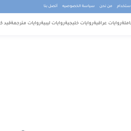
استخدام
من نحن
سياسة الخصوصيه
أتصل بنا
املة
روايات عراقية
روايات خليجية
روايات ليبية
روايات مترجمة
قيد كت