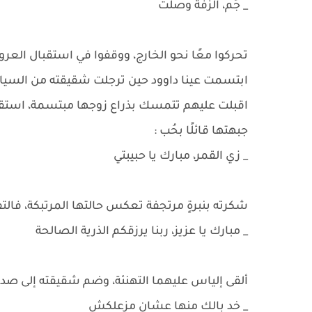
_ جُم، الزفة وصلت
تحركوا معًا نحو الخارج، ووقفوا في استقبال العر
ابتسمت عينا داوود حين ترجلت شقيقته من السيارة،
اقبلت عليهم تتمسك بذراع زوجها مبتسمة، استقبلت
جبهتها قائلًا بحُب :
_ زي القمر، مبارك يا حبيبتي
شكرته بنبرةٍ مرتجفة تعكس حالتها المرتبكة، فالتف
_ مبارك يا عزيز، ربنا يرزقكم الذرية الصالحة
ألقى إلياس عليهما التهنئة، وضم شقيقته إلى صدر
_ خد بالك منها عشان مزعلكش