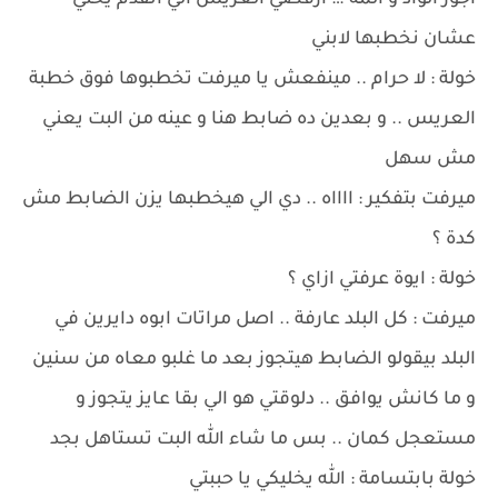
اجوز الواد و المه … ارفضي العريس الي اتقدم يختي
عشان نخطبها لابني
خولة : لا حرام .. مينفعش يا ميرفت تخطبوها فوق خطبة
العريس .. و بعدين ده ضابط هنا و عينه من البت يعني
مش سهل
ميرفت بتفكير : ااااه .. دي الي هيخطبها يزن الضابط مش
كدة ؟
خولة : ايوة عرفتي ازاي ؟
ميرفت : كل البلد عارفة .. اصل مراتات ابوه دايرين في
البلد بيقولو الضابط هيتجوز بعد ما غلبو معاه من سنين
و ما كانش يوافق .. دلوقتي هو الي بقا عايز يتجوز و
مستعجل كمان .. بس ما شاء الله البت تستاهل بجد
خولة بابتسامة : الله يخليكي يا حببتي