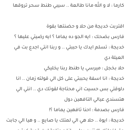
كارما : لا و الله مانا طالعة .. سيبي طنط سحر تروقها
اقتربت خديجة من حلا و حضنتها بقوة
فارس بضحك : ايه الجو ده يماما ؟ ايه رضيتي عليها ؟
خديجة : تسلم ايدك يا حببتي .. و ربنا انتي اجدع بت في
العيلة دي
حلا بخجل : ميرسي يا طنط ربنا يخليكي
خديجة : انا اسفة يحببتي على كل الي قولته زمان .. انا
دلوقتي بس حسيت اني محتاجة لقوتك دي .. انتي الي
هتسندي عيالي التافهين دول
فارس بصدمة : احنا تافهين يماما ؟!
خديجة : ايوة .. حلا هي الي لمتك يا صايع .. و هيا الي جابت