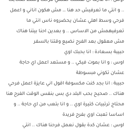
اوس : انا عارف ان نفسك تعملي فرحك وسط صحابك
.. و انتي ما تعرفيش حد هنا … مش هكون اناني و اعمل
فرحي وسط اهلي عشان يحضروه ناس انتي ما
تعرفيهمش من الاساس .. و بعدين احنا بيتنا هناك
مش معقول بعد الفرح نضيع وقتنا بالسفر
حبيبة بسعادة : انا بحبك اوي
اوس : و انا بموت فيكي .. و مستعد اعمل اي حاجة
عشان تكوني مبسوطة
حبيبة : انا بجد كنت مكسوفة اقول اني عايزة اعمل فرحي
هناك .. صحيح بحب البلد دي بس بنفس الوقت الفرح هنا
محتاج ترتبيات كتيرة اوي .. و انا بتعب من اي حاجة .. و
اساسا تعبت اوي بفرح فريدة
اوس : عشان كدة بقول نعمل فرحنا هناك .. انتي