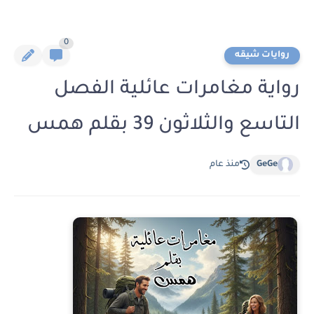
0
روايات شيقه
رواية مغامرات عائلية الفصل
التاسع والثلاثون 39 بقلم همس
GeGe
منذ عام