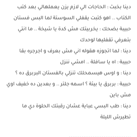
دينا بخبث : الحاجات الي لازم يزن يعملهالي بعد كتب
الكتاب .. اهو كتبت يقفلي السوستة لما البس فستان
حبيبة بضحك : يخربيتك مش كدة يا شيخة .. ما انتي
بتعرفي تقفليها لوحدك
دينا : لما اتجوزه هقوله اني مش بعرف و اجرجره بقا
حبيبة : اه يا سافلة .. امشي ننزل
دينا : و اوس هيسمحلك تنزلي بالفستان البربرق ده ؟
حبيبة : بربرق يا بيئة ؟ اسمه جلتر .. و بعدين ده خفيف اوي
مش باين
دينا : طب البسي عباية عشان رقبتك الحلوة دي ما
تطيرش الليلة