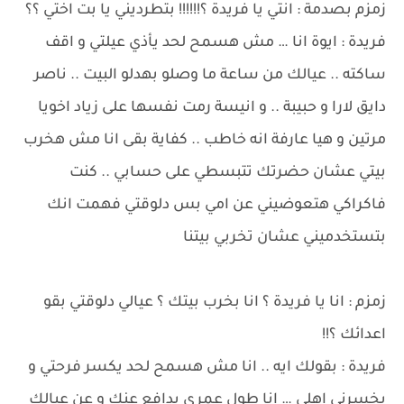
زمزم بصدمة : انتي يا فريدة ؟!!!!!! بتطرديني يا بت اختي ؟؟
فريدة : ايوة انا … مش هسمح لحد يأذي عيلتي و اقف
ساكته .. عيالك من ساعة ما وصلو بهدلو البيت .. ناصر
دايق لارا و حبيبة .. و انيسة رمت نفسها على زياد اخويا
مرتين و هيا عارفة انه خاطب .. كفاية بقى انا مش هخرب
بيتي عشان حضرتك تتبسطي على حسابي .. كنت
فاكراكي هتعوضيني عن امي بس دلوقتي فهمت انك
بتستخدميني عشان تخربي بيتنا
زمزم : انا يا فريدة ؟ انا بخرب بيتك ؟ عيالي دلوقتي بقو
اعدائك ؟!!
فريدة : بقولك ايه .. انا مش هسمح لحد يكسر فرحتي و
يخسرني اهلي … انا طول عمري بدافع عنك و عن عيالك