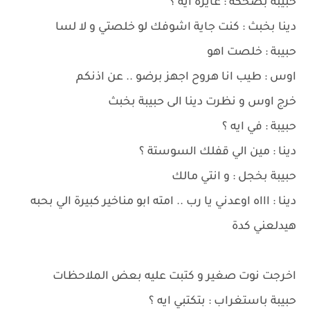
حبيبة بضحكة : عايزة ايه ؟
دينا بخبث : كنت جاية اشوفك لو خلصتي و لا لسا
حبيبة : خلصت اهو
اوس : طيب انا هروح اجهز برضو .. عن اذنكم
خرج اوس و نظرت دينا الى حبيبة بخبث
حبيبة : في ايه ؟
دينا : مين الي قفلك السوستة ؟
حبيبة بخجل : و انتي مالك
دينا : اااه اوعدني يا رب .. امته ابو مناخير كبيرة الي بحبه
هيدلعني كدة
اخرجت نوت صغير و كتبت عليه بعض الملاحظات
حبيبة باستغراب : بتكتبي ايه ؟