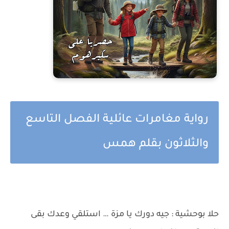
رواية مغامرات عائلية الفصل التاسع
والثلاثون بقلم همس
حلا بوحشية : جيه دورك يا مزة … استلقي وعدك بقى