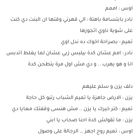
اوس : اممم
نادر بابتسامة باهتة : الي قهرني وقتها ان البنت دي كنت
على شوية ناوي اتجوزها
تميم : بصراحة اخوك ده ندل اوي
نادر : امم عشان كدة بيلبس زيي عشان لما يغلط اتدبس
انا و هو يهرب .. و دي مش اول مرة يتطحن كدة
دلف يزن و سلم عليهم
يزن : الارض جاهزة يا تميم الشباب رتبو كل حاجة
تميم : كتر خيرك يا يزن .. مش هنسى وقفتك معايا دي
يزن : ما تقولش كدة احنا صحاب يا ابني
اوس : تميم روح اجهز … الرجالة على وصول