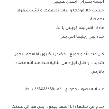
انيسة بصراخ : ابعدي عنييييي
جلست حلا فوقها و بدات تصفعها و تشد شعرها
بهمجية
غادة : اضربيها كويس يا بت
حلا : ثبتي رجليها انتي بس
كان عبد الله و جميع الحضور ينظرون امامهم بذهول
شديد .. و خلال اجزاء من الثانية خبط عبد الله عصاه
بالارض
عبد الله بصوت جهوري : كفايةةةةةةةةة يا حلا
حلا و هي تفلتها : انا اسفة يجدو .. بس هيا الي غلطت