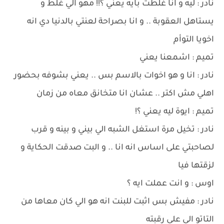
نادر : ليه و انا غلطت بايه يعني ؟!! مهو الي غلط و
يستاهل العقوبة .. و انا بصراحة لعنتي بالدنيا دي انه
اخويا التوأم
تميم : اشمعنا يعني
نادر : انا و هو اخوات بالاسم بس .. يعني بشوفه بحضور
اهلي مش اكتر .. عشان انا متخانق معاه من زمان
تميم : ايوة ليه يعني ؟!
نادر : تخيل مرة استغل الشبه الي بيني و بينه و قرب
لصاحبتي على اساس انه انا .. و البت صدقت الحكاية و
لزقتها فيا
اوس : و انت عملت ايه ؟
نادر : مفيش بس اثبت للبنت انه هو الي كان معاها من
التاتو الي على رقبته