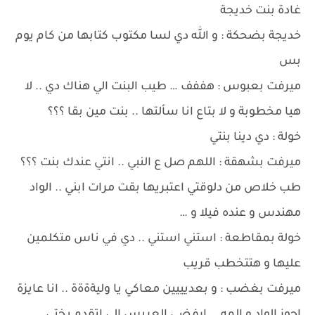
غادة بنت خديجة
خديجة بضحكة : و الله دي لسا مكتوب كتابها من كام يوم
بس
ميرفت بعبوس : هففف … طيب البنت الي هناك دي .. لا
هيا مخطوبة و لا بتاع انا سألتها .. بنت مين بقا ؟؟؟
خولة : دي دينا بنتي
ميرفت بشهقة : اللهم صل ع النبي .. انتي عندك بنت ؟؟؟
طب خلاص من دلوقتي اعتبريها بقت مرات ابني .. الواد
مهندس و عنده فيلا و …
خولة بمقاطعة : استني استني .. دي في ناس متكلمين
عليها و هتتخطب قريب
ميرفت بغضب : و بعديييين معاكي يا وليةةةة .. انا عايزة