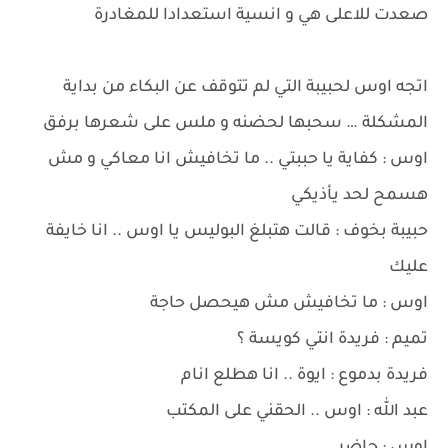
صعدت للاعلى هي و انسية استعدادا للمغادرة
اتجه اوس لحبيبة التي لم تتوقف عن البكاء من بداية
المشكلة … سحبها لحضنه و ملس على شعرها برفق
اوس : كفاية يا حببتي .. ما تخافيش انا معاكي و مش
هسمح لحد يأذيكي
حبيبة بخوف : قالت هتبلغ البوليس يا اوس .. انا خايفة
عليك
اوس : ما تخافيش مش هيحصل حاجة
تميم : فريدة انتي كويسة ؟
فريدة بدموع : ايوة .. انا هطلع انام
عبد الله : اوس .. الحقني على المكتب