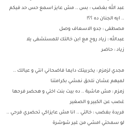
عبد الله بغضب : بس .. مش عايز اسمع حس حد فيكم
.. ايه الجنان ده ؟؟!
مصطفى : جدو الاسعاف وصل
عبدالله : زياد روح مع ابن خالتك للمستشفى يلا
زياد : حاضر
مجدي لزمزم : يخربيتك دايما فاضحاني انتي و عيالك ..
لميهم عشان نلحق نمشي بكرامتنا
زمزم : مش ماشية .. ده بيت بنت اختي و هحضر فرحها
غصب عن الكبير و الصغير
فريدة بغضب : خالتي .. انا مش عايزاكي تحضري فرحي ..
لو سمحتي امشي من غير شوشرة