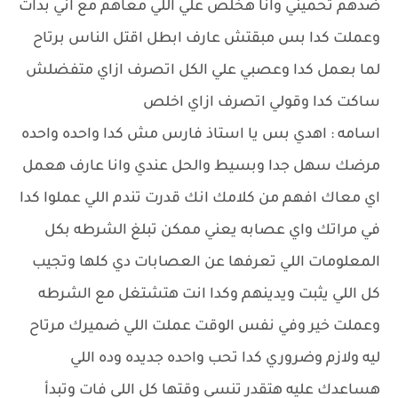
ضدهم تحميني وانا هخلص علي اللي معاهم مع اني بدات
وعملت كدا بس مبقتش عارف ابطل اقتل الناس برتاح
لما بعمل كدا وعصبي علي الكل اتصرف ازاي متفضلش
ساكت كدا وقولي اتصرف ازاي اخلص
اسامه : اهدي بس يا استاذ فارس مش كدا واحده واحده
مرضك سهل جدا وبسيط والحل عندي وانا عارف هعمل
اي معاك افهم من كلامك انك قدرت تندم اللي عملوا كدا
في مراتك واي عصابه يعني ممكن تبلغ الشرطه بكل
المعلومات اللي تعرفها عن العصابات دي كلها وتجيب
كل اللي يثبت ويدينهم وكدا انت هتشتغل مع الشرطه
وعملت خير وفي نفس الوقت عملت اللي ضميرك مرتاح
ليه ولازم وضروري كدا تحب واحده جديده وده اللي
هساعدك عليه هتقدر تنسي وقتها كل اللي فات وتبدأ