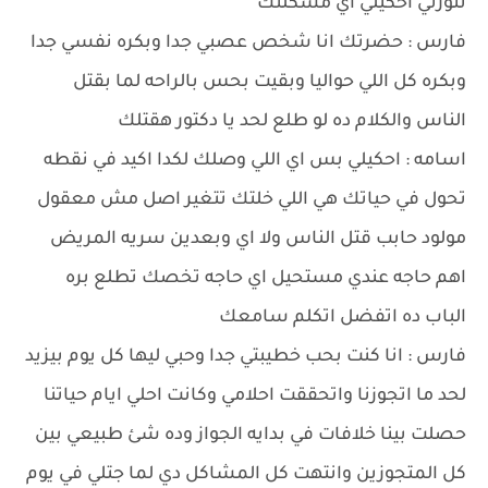
تنورني احكيلي اي مشكلتك
فارس : حضرتك انا شخص عصبي جدا وبكره نفسي جدا
وبكره كل اللي حواليا وبقيت بحس بالراحه لما بقتل
الناس والكلام ده لو طلع لحد يا دكتور هقتلك
اسامه : احكيلي بس اي اللي وصلك لكدا اكيد في نقطه
تحول في حياتك هي اللي خلتك تتغير اصل مش معقول
مولود حابب قتل الناس ولا اي وبعدين سريه المريض
اهم حاجه عندي مستحيل اي حاجه تخصك تطلع بره
الباب ده اتفضل اتكلم سامعك
فارس : انا كنت بحب خطيبتي جدا وحبي ليها كل يوم بيزيد
لحد ما اتجوزنا واتحققت احلامي وكانت احلي ايام حياتنا
حصلت بينا خلافات في بدايه الجواز وده شئ طبيعي بين
كل المتجوزين وانتهت كل المشاكل دي لما جتلي في يوم