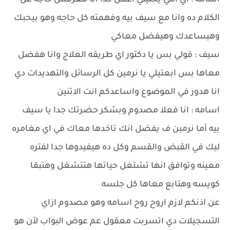
اسامه : اي اللي يخليني اعمل كدا انا معرفش حاجه عن
الكلام ده وانا مع سيف بيه وفهمته كل حاجه وهو بيحبك
وهيساعدك وهيفضل معاكي
سيف : قولي بس يا دكتور اي طريقه العلاج وانا هفضل
معاها بس ابعتيلي يا نرمين كل الرسائل والتهديدات دي
انا هدور في الموضوع واساعدكم انت الاتنين
اسامه : انا فعلا مصدوم وبشكر حضرتك جدا يا سيف
بيه أما نرمين ف يفضل انك تاخدها معاك في اي مغامره
ليك في القبض والقسم وكل ده هيفيدوها جدا لفتره
معينه وتوافق انها تشتغل حياتها هتتشغل وهتبقا
كويسه وهتابع معاها كل جلسه
عن اذنكم لازم اروح روح اسامه وهو مصدوم ازاي
التسجيلات دي اتسربت معقول عم عوض البواب لأن هو