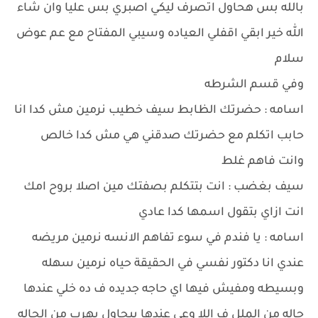
بالله بس هحاول اتصرف ليكي اصبري بس عليا وان شاء
الله خير ابقي اقفلي العياده وسيبي المفتاح مع عم عوض
سلام
وفي قسم الشرطه
اسامه : حضرتك الظابط سيف خطيب نرمين مش كدا انا
حابب اتكلم مع حضرتك صدقني هي مش كدا خالص
وانت فاهم غلط
سيف بغضب : انت بتتكلم بصفتك مين اصلا بروح امك
انت ازاي بتقول اسمها كدا عادي
اسامه : يا فندم في سوء تفاهم الانسه نرمين مريضه
عندي انا دكتور نفسي في الحقيقة حياه نرمين سهله
وبسيطه ومفيش فيها اي حاجه جديده ف ده خلي عندها
حاله من الملل ف اللا وعي عندها بيحاول يهرب من الحاله