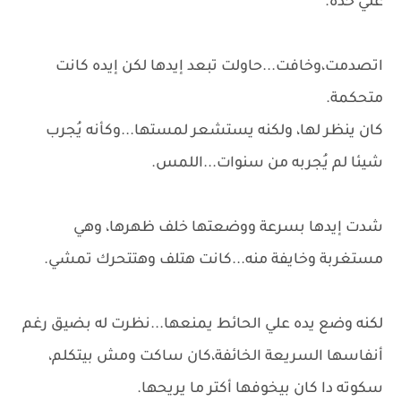
علي خده.
اتصدمت،وخافت...حاولت تبعد إيدها لكن إيده كانت
متحكمة.
كان ينظر لها، ولكنه يستشعر لمستها...وكأنه يُجرب
شيئا لم يُجربه من سنوات...اللمس.
شدت إيدها بسرعة ووضعتها خلف ظهرها، وهي
مستغربة وخايفة منه...كانت هتلف وهتتحرك تمشي.
لكنه وضع يده علي الحائط يمنعها...نظرت له بضيق رغم
أنفاسها السريعة الخائفة،كان ساكت ومش بيتكلم،
سكوته دا كان بيخوفها أكتر ما يريحها.