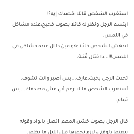
استغرب الشخص قائلا :قصدك إيه؟!
ابتسم الرجل ونظر له قائلا بصوت فحيح:عنده مشاكل
في اللمس.
اندهش الشخص قائلا :هو مين دا ال عنده مشاكل في
اللمس!!!...دا قتال قُتلة.
تحدث الرجل بخبث:عارف...بس أصبر وانت تشوف.
أستغرب الشخص قائلا :رغم أني مش مصدقك...بس
تمام.
قال الرجل بصوت خشن:المهم، اتصل بالواد وقوله
يبعتها دلوقتي، لازم نجهزها قبل الليل ما يظهر.