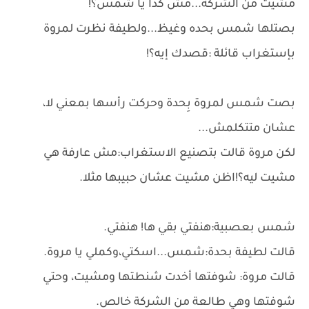
مشيت من الشركة...مش كدا يا شمس؟!
بصتلها شمس بحده وغيظ...ولطيفة نظرت لمروة
بإستغراب قائلة :قصدك إيه؟!
بصت شمس لمروة بِحدة وحركت رأسها بمعني لا،
عشان متتكلمش...
لكن مروة قالت بتصنيع الاستغراب:مش عارفة هي
مشيت ليه؟!اظن مشيت عشان حبيبها مثلا.
شمس بعصبية:هنفتي بقي ها! هنفتي.
قالت لطيفة بحدة:شمس...اسكتي،وكملي يا مروة.
قالت مروة: شوفتها أخدت شنطتها ومشيت، وحتي
شوفتها وهي طالعة من الشركة خالص.