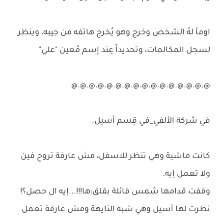
اومأ لهُ الشخص وخرج وهو يُخرج هاتفه من جيبه، وينظر
لسجل المكالمات، وتحديداً عِند إسم مُعين "علي"
@.@.@.@.@.@.@.@.@.@.@.@.@.@.@.@
في شركة الألفي_في قِسم أسيل.
كانت ماشية وهي تنظر للاسفل، مش عارفة تروح فين
ولا تعمل إيه.
وقفت قدامها شمس قائلة بقلق:ها!!!...إيه ال حصل؟!
نظرت لها أسيل وهي شبه التايهة ومش عارفة تعمل