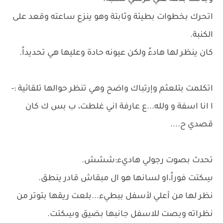
اتحرك بخطوات بطيئة وثابتة وهو ينزع ساعته وقعد على
الكنبة.
كان ينظر لها هادءً ولكن عيونه حادة وعليها هي تحديداً.
اتكلمت بتلعثم وإرتباك واضح وهي تنظر حوالها تلقائية :-
ا انا اسفة و ولله...ع عارفة اني غلطت، ب بس ك كان
قصدي ح....
تحدث بصوت رجولي هاديء:ششش.
سِكتت فوراً،او لسانها هو ال مبقاش قادر ينطق.
نظر لها من أعلي لأسفل ببطيء...بلعت ريقها بتوتر من
نظراته وبصت للاسفل جانبها بضيق وسِكتت.