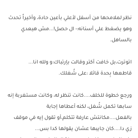
نظر لملامحها من أسفل لأعلي بأعين حادة، وأخيراً تحدث
وهو يضغط علي أسنانه:- ال حصل!...مش هيعدي
بالساهل.
اتوترت،بل خافت أكتر وقالت بإرتباك:و ولله انا...
قاطعها بِحدة قائلا :على شُغلك.
ورجع خطوة للخلف....كانت تنظر له، وكانت مستغربة إنه
سابها تكمل شُغل، لكنه أعطاها إجابة
بالفعل....مكانتش عارفة تتكلم،أو تقول إيه في موقف
زي دا....كان جايبها عشان يقولها كدا بس...