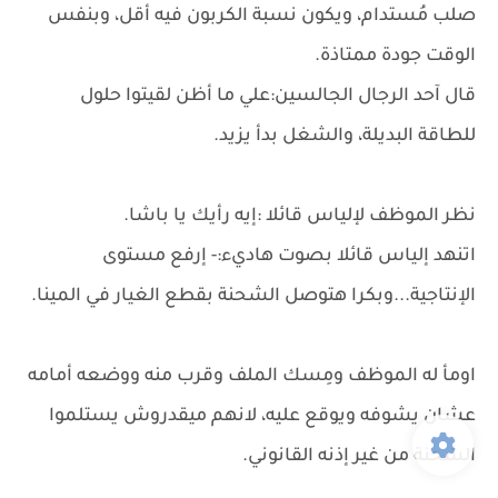
صلب مُستدام، ويكون نسبة الكربون فيه أقل، وبنفس
الوقت جودة ممتاذة.
قال آحد الرجال الجالسين:علي ما أظن لقيتوا حلول
للطاقة البديلة، والشغل بدأ يزيد.
نظر الموظف لإلياس قائلا :إيه رأيك يا باشا.
اتنهد إلياس قائلا بصوت هاديء:- إرفع مستوى
الإنتاجية...وبكرا هتوصل الشحنة بقطع الغيار في المينا.
اومأ له الموظف ومِسك الملف وقرب منه ووضعه أمامه
عشان يشوفه ويوقع عليه، لانهم ميقدروش يستلموا
الشحنة من غير إذنه القانوني.