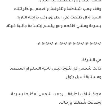
نفس المكان ال اتخطفت فيه أسيل.
وقف جمب شنتطها وتلفونها، وأخدهم...ونظر لتلك
السيارة ال طلعت علي الطريق، ركب دراجته النارية
بسرعة ومشي خلفهم وهو يبتسم إبتسامة جانبية خبيثة.
@.@.@.@.@.@.@.@.@.@..@.@.@.@.@
في الشركة.
كانت شمس كل شوية تبص ناحية السلم او المصعد
ومستنية أسيل بتوتر.
فجاة شافت لطيفة... رجعت شمس لمكتبها بسرعة
وشافت شُغلها بإرتباك.