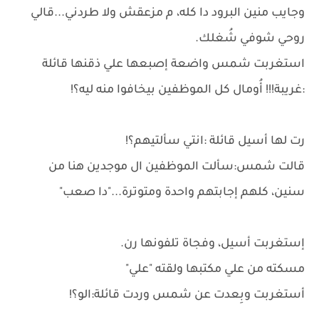
وجايب منين البرود دا كله، م مزعقش ولا طردني...قالي
روحي شوفي شُغلك.
استغربت شمس واضعة إصبعها علي ذقنها قائلة
:غريبة!!! أُومال كل الموظفين بيخافوا منه ليه؟!
رت لها أسيل قائلة :انتي سألتيهم؟!
قالت شمس:سألت الموظفين ال موجدين هنا من
سنين، كلهم إجابتهم واحدة ومتوترة..."دا صعب"
إستغربت أسيل، وفجاة تلفونها رن.
مسكته من علي مكتبها ولقته "علي"
أستغربت وبِعدت عن شمس وردت قائلة:الو؟!