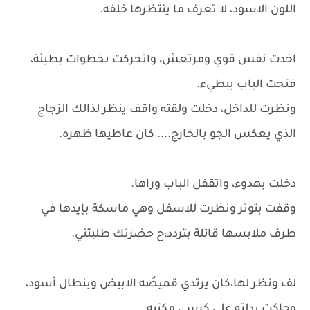
اللون الاسود، لا تعرف ما ينتظرها خلفه.
اخدت نفس قوي ومرتعش، واتحركت بخطوات بطيئة،
فتحت الباب ببطيء.
ونظرت للداخل، دخلت ولقته واقف ينظر لذالك الزجاج
الذي يعكس الجو بالخارج.... كان عاطيها ظهره.
دخلت بهدوء، واتقفل الباب وراها.
وقفت بتوتر ونظرت للاسفل وهي ماسكة بإيدها في
طرف ملابسها قائلة بتردد:ح حضرتك طلبتني.
لف ونظر لها،كان يرتدي قميصُه الابيض وبنطال أسود،
وجاكت بدلته علي كرسي مكتبه.