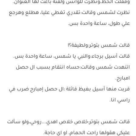
وقفلت الخط،ونظرت للواتس ولقته باعت لها العنوان.
نظرت لشمس وقالت:تقدري تغطي عليا، هطلع وهرجع
علي طول، ساعة واحدة بس.
قالت شمس بتوتر:ولطيفة؟!
قالت أسيل برجاء:والنبي يا شمس، ساعة واحدة بس.
اتنهدت شمس وقالت:حساه انتقام بسبب ال حصل
امبارح.
قربت منها أسيل بغيظ قائلة :ال حصل إمبارح ضرب في
راسي انا.
قالت شمس بتوتر:خلاص خلاص اهدي...روحي،ولو سألت
عليكي هقولها راحت الحمام، او اي حاجة.