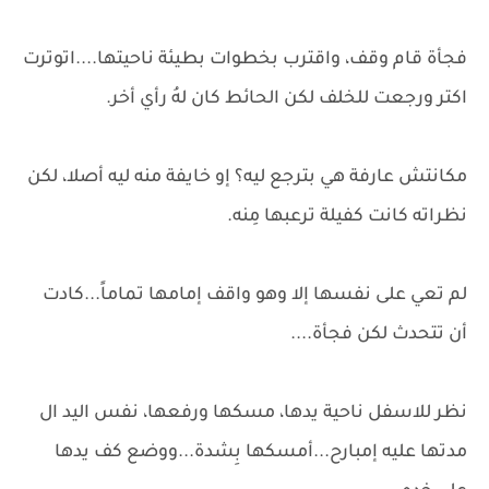
فجأة قام وقف، واقترب بخطوات بطيئة ناحيتها....اتوترت
اكتر ورجعت للخلف لكن الحائط كان لهُ رأي أخر.
مكانتش عارفة هي بترجع ليه؟ إو خايفة منه ليه أصلا، لكن
نظراته كانت كفيلة ترعبها مِنه.
لم تعي على نفسها إلا وهو واقف إمامها تماماً...كادت
أن تتحدث لكن فجأة....
نظر للاسفل ناحية يدها، مسكها ورفعها، نفس اليد ال
مدتها عليه إمبارح...أمسكها بِشدة...ووضع كف يدها