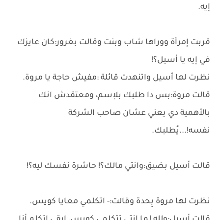
إيه.
قربت إمرأة ووراها شاب وبنت وقالت بغرور:كان عايزك
في إيه يا أسيل؟!
نظرت لها أسيل واتنهدت قائلة :مفيش حاجة يا مروة.
قالت مروة:بس دا طلبك بلإسم، ومعتقدش انك
بالأهمية دي يعني عشان صاحب الشركة
نفسه!...يُطلبك.
قالت أسيل بضيق:وانتي مالك؟! حاشرة نفسك ليه؟!
نظرت لها مروة بِحدة وقالت:- اتكلمي معايا كويس.
قالت أسيل:ولله لما انتي تتكلمي كويس، ابقى اتكلم أنا