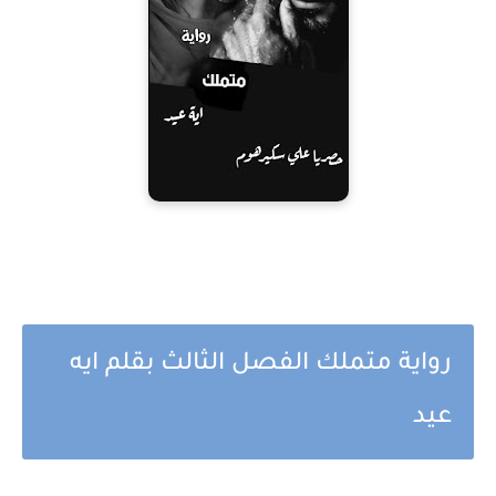
رواية متملك الفصل الثالث بقلم ايه
عيد