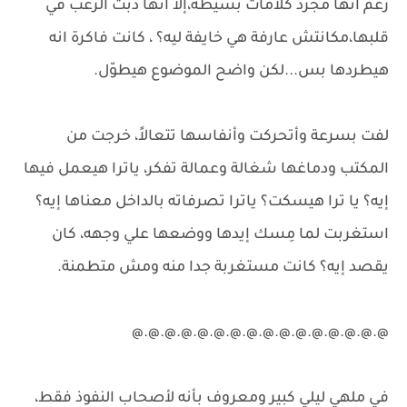
رغم انها مجرد كلامات بسيطة،إلا انها دبت الرعب في
قلبها،مكانتش عارفة هي خايفة ليه؟ ، كانت فاكرة انه
هيطردها بس...لكن واضح الموضوع هيطوّل.
لفت بسرعة وأتحركت وأنفاسها تتعالاً، خرجت من
المكتب ودماغها شغالة وعمالة تفكر، ياترا هيعمل فيها
إيه؟ يا ترا هيسكت؟ ياترا تصرفاته بالداخل معناها إيه؟
استغربت لما مِسك إيدها ووضعها علي وجهه، كان
يقصد إيه؟ كانت مستغربة جدا منه ومش متطمنة.
@.@.@.@.@.@.@.@.@.@.@.@.@.@.@.@
في ملهي ليلي كبير ومعروف بأنه لأصحاب النفوذ فقط،