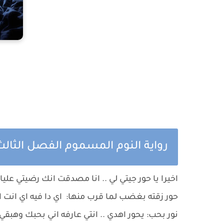
رواية النوم المسموم الفصل الثال
اخيرا يا حور جيتي لي .. انا مصدقت انك رضيتي علي
حور زقته بغضب لما قرب منها: اي دا فيه اي انت ا
نور بحب: يحور اهدي .. انتي عارفه اني بحبك وهب