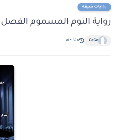
روايات شيقه
رواية النوم المسموم الفصل الثالث 3 بقلم م
GeGe
منذ عام