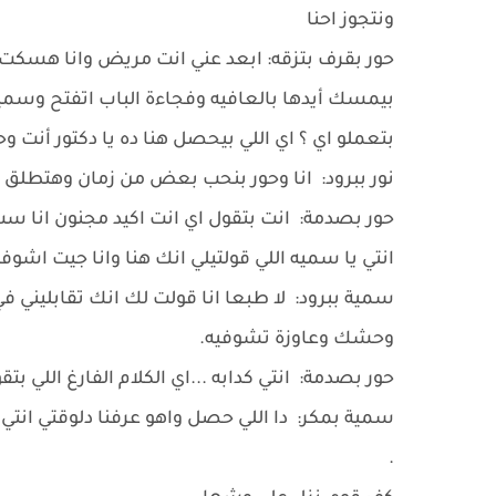
ونتجوز احنا
حور بقرف بتزقه: ابعد عني انت مريض وانا هسكت
بيمسك أيدها بالعافيه وفجاءة الباب اتفتح وسميه
بتعملو اي ؟ اي اللي بيحصل هنا ده يا دكتور أنت 
نور ببرود: انا وحور بنحب بعض من زمان وهتطلق م
حور بصدمة: انت بتقول اي انت اكيد مجنون انا س
انتي يا سميه اللي قولتيلي انك هنا وانا جيت اشو
سمية ببرود: لا طبعا انا قولت لك انك تقابليني في
وحشك وعاوزة تشوفيه.
حور بصدمة: انتي كدابه ...اي الكلام الفارغ اللي بتقو
سمية بمكر: دا اللي حصل واهو عرفنا دلوقتي انت
.