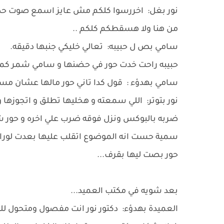
نور بغل: اخررسوا كلكم مش عايز اسمع صوت حد 
من هنا ولا هسقطكم كلكم ..
سامي بص ل حبيبه: تعالي خليكي جنبها دقيقه.
حبيبه راحت خدت حور في حضنها و سامي شمر كمه 
سامي بهدؤء : قول كدا تاني حور مالها عشان 
نور بتوتر: اللي سمعته و هخليها تطلق و اتجوزها و
ضربه بالبوكس ونزل فوقه ضرب علي اخره و حور
سمية حست انه الموضوع اتقلب عليها بعدت لورا.
حور بصت ليها بقرف...
بعد شويه في مكتب العميد...
العميدة بهدؤء: دكتور نور انت مفصول ومتحول ل