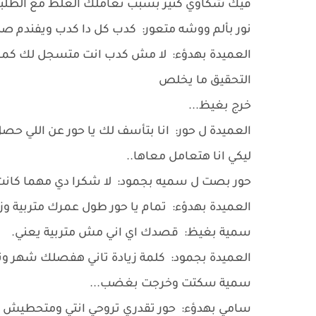
فيك شكاوي كتير بسبب تعاملك الغلط مع الطلب
نور بألم ووشه متعور: كدب كل دا كدب ويفندم ص
العميدة بهدؤء: لا مش كدب انت متسجل لك كمان 
التحقيق ما يخلص
خرج بغيظ...
العميدة ل حور: انا بتأسف لك يا حور عن اللي ح
ليكي انا هتعامل معاها..
حور بصت ل سميه بجمود: لا شكرا دي مهما كانت 
العميدة بهدؤء: تمام يا حور طول عمرك متربية وزي
سمية بغيظ: قصدك اي اني مش متربية يعني.
العميدة بجمود: كلمة زيادة تاني هفصلك شهر وت
سمية سكتت وخرجت بغضب...
سامي بهدؤء: حور تقدري تروحي انتي ومتحطيش ا