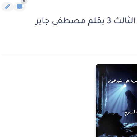
0
صطفى جابر