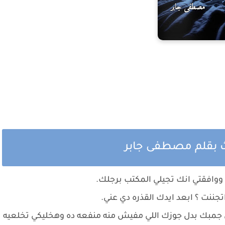
ث بقلم مصطفى جابر
ا ووافقتي انك تجيلي المكتب برجلك.
تجننت ؟ ابعد ايدك القذره دي عني.
قي جمبك بدل جوزك اللي مفيش منه منفعه ده وهخليكي تخلعيه