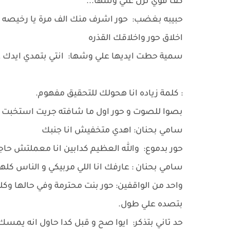
كف قوي نزل علي وشها...
حبيبه بغضب: حور اشرف منك الف مرة يا رخيصه و
اخلاق حور واخلاقك القذره
سمية حطت ايديها علي وشها: انتي بتمدي ايدك عليا 
: كلمة زياده انا هحولك للتحقيق مفهوم.
بصوا للصوت و حور اول ما شافته جريت استخبت ف
سامي بحنان: اهدي متخفيش انا جنبك
حور بدموع: والله العظيم كدابين انا معملتش حاج
سامي بحنان : عارفك انا اللي مربيكي و الناس كله
واحد من الواقفين: حور بنت محترمة وفي حالها وكلن
بتصده علي طول.
حد تاني بتذكر: ايوا صح و قبل كدا حاول انه يمسك