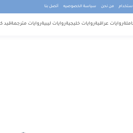
استخدام
من نحن
سياسة الخصوصيه
أتصل بنا
املة
روايات عراقية
روايات خليجية
روايات ليبية
روايات مترجمة
قيد كت