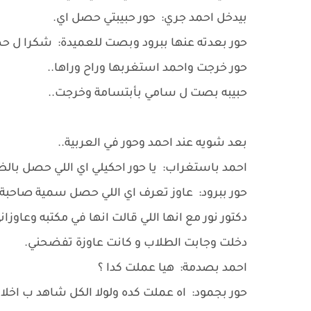
بيدخل احمد جري: حور حبيبتي حصل اي.
حور بعدته عنها ببرود وبصت للعميدة: شكرا ل حض
حور خرجت واحمد استغربها وراح وراها..
حبيبه بصت ل سامي بأبتسامة وخرجت..
بعد شويه عند احمد وحور في العربية..
احمد باستغراب: يا حور احكيلي اي اللي حصل بالظ
حور ببرود: عاوز تعرف اي اللي حصل سمية صاحبة 
دكتور نور مع انها اللي قالت انها في مكتبه وعاوز
دخلت وجابت الطلاب و كانت عاوزة تفضحني.
احمد بصدمة: هيا عملت كدا ؟
حور بجمود: اه عملت كده ولولا الكل شاهد ب اخلا