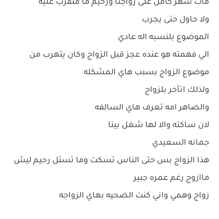
فات شهر كامل على زواجنا ورحيم ما متقرب عليه
ولا حاول حتى يجرب
الموضوع بلنسبه اله عادي
الي فهمته هو عنده عجز قبل الزواج وكان يتهرب من
موضوع الزواج بسبب هاي المشكله
ولذلك اتأخر بلزواج
والضاهر امه تعرف هاي السالفه
لان ساكته والا لها شغل بينا
جمانه السعيدي
هذا الزواج بس حتى الناس تسكت وما تسئل رحيم ليش
ماازوج رغم عمره جبير
زواج وهمي واني كنت الضحيه بهاي الزواجه