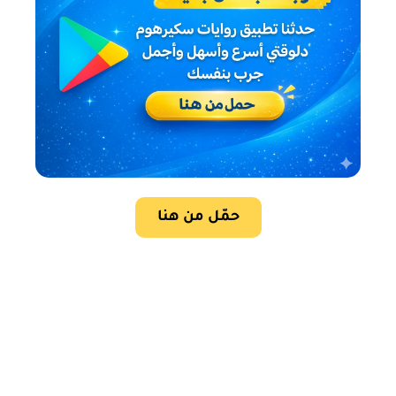
حمّل من هنا