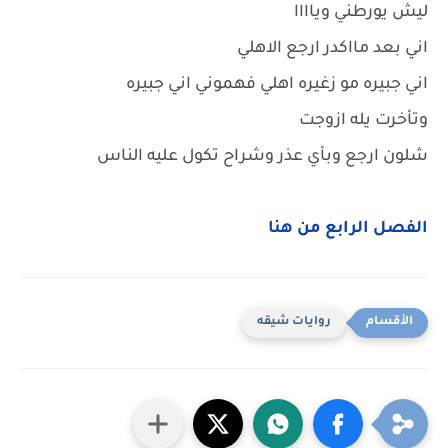
ليش يورطني وياااا
اني بعد مااكدر ارجع الاهلي
اني جبيره مو زغيره اهلي فهموني اني جبيره
وتأخرت يله ازوجت
شلون ارجع وبأي عذر وشراح تكول عليه الناس
الفصل الرابع من هنا
روايات شيقه