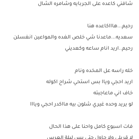
شافني كاعده على الجربايه وشامره الشال
رحيم...هاااكاعده هنا
سعديه...ماعدنا شي خلص الغده والمواعين انغسلن
رحيم..اريد انام ساعه وكعديني
خله راسه عل المخده ونام
اريد احجي وياا بس استحي شراح اكوله
خاف اني ماعاجبته
لو يريد وحده غيري شلون بيه مااكدر احجي ويااا
فات اسبوع كامل واحنا على هذا الحال
لا قربلي ولا حاول حتى بس ليلة العرس