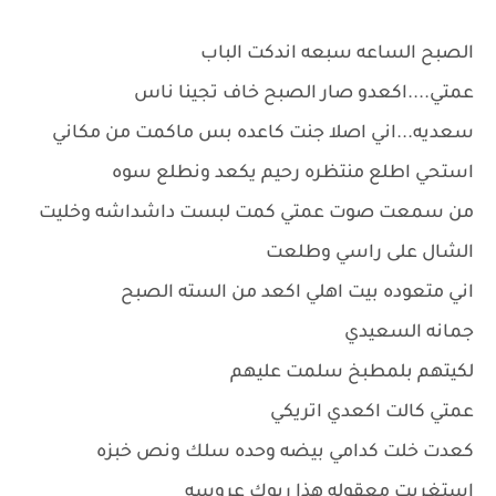
الصبح الساعه سبعه اندكت الباب
عمتي....اكعدو صار الصبح خاف تجينا ناس
سعديه...اني اصلا جنت كاعده بس ماكمت من مكاني
استحي اطلع منتظره رحيم يكعد ونطلع سوه
من سمعت صوت عمتي كمت لبست داشداشه وخليت
الشال على راسي وطلعت
اني متعوده بيت اهلي اكعد من السته الصبح
جمانه السعيدي
لكيتهم بلمطبخ سلمت عليهم
عمتي كالت اكعدي اتريكي
كعدت خلت كدامي بيضه وحده سلك ونص خبزه
استغربت معقوله هذا ريوك عروسه