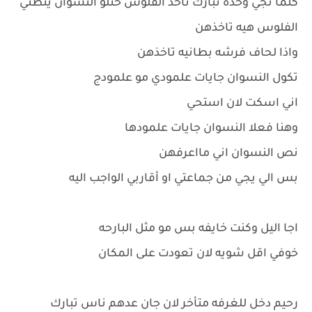
كلما تجي وحده تبارك تاخذ الفلوس حتلو النسوان ينطني
الفلوس هيه تاخذهن
واذا لحاف فرشه بطانيه تاخذهن
تكول النسوان جايات علمودي مو علمودج
اني اسكت لان استحي
وهنا فعلا النسوان جايات علمودها
نص النسوان اني مااعرفهن
بس الي يجي من جماعتي او أقاربي الواجب اليه
اجا اليل وكنت خايفه بس مو مثل البارحه
خوفي اقل شويه لان تعودت على المكان
رحيم دخل للغرفه متأخر لان جان عدهم ناس تبارك