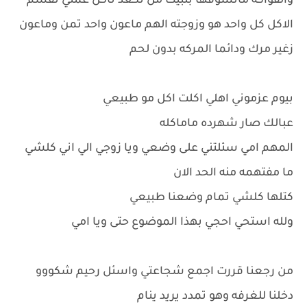
والفواكه مانشوفها بلبيت من نكعد ناكل عمتي تقسم
الاكل كل واحد هو وزوجته الهم ماعون واحد تمن وماعون
زغير مرك ودائما المركه بدون لحم
بيوم عزموني اهلي اكلت اكل مو طبيعي
عبالك صار شهرده ماماكله
المهم امي سئلتني على وضعي ويا زوجي الي اني كلشي
ما مفتهمه منه الحد الان
كتلها كلشي تمام وضعنا طبيعي
ولله استحي احجي بهذا الموضوع حتى ويا امي
من رجعنا قررت اجمع شجاعتي واسئل رحيم شكووو
دخلنا للغرفه وهو تمدد يريد ينام