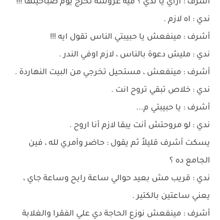
أشرف : ازاي يا ندي ؟ فيه عروسة تخرج يوم صباحيتها !!!
ندي : اه لازم .
أشرف : مينفعش يا حبيبتي الناس تقول ايه !!!
ندي : مليش دعوة بالناس ، لازم اوفي الندر .
أشرف : مينفعش ، مستحيل تخرجي من البيت النهاردة .
ندي : خلاص تبقي تروح انت .
أشرف : يا حبيبتي م...
ندي : لو مروحتش أنت يبقا لازم أنا اروح .
يسكت أشرف قليلاً ثم يقول : حاضر وأمري لله ، فين
الجامع ده ؟
ندي : قريب مش بعيد حوالي ساعة رايح وساعة جاي ،
يعني ساعتين بالكتير .
أشرف : مينفعش نوزع الحاجة دي علي الفقرا والغلابة