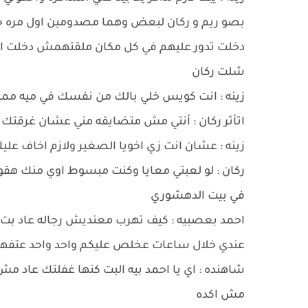
بصو ريم و ركان لبعض وهما مصدومين اول مره ح
دخلت تدور عليهم في كل مكان ملقتهمش دخلت ال
شلت ركان
زينه : انت كويس خلي بالك من نفسك في ميه ممك
اتأثر ركان : أنتي مش متضايقه مني عشان غرقتك لي
زينه : عشان انت زي اخويا الصغير ولازم اخاف علي
ركان : لو لعبتي معايا وكنت مبسوط اوي منك هقو
في بيت الدهشوري
احمد بعصبيه : كيف تهرب معنديش رجاله عاد بت 
عندي خلال ساعات عخلص عليكم واحد واحد عتفهم 
شاهنده : اي يا احمد بيه البت كنها غفلتك عاد م
مش اكده