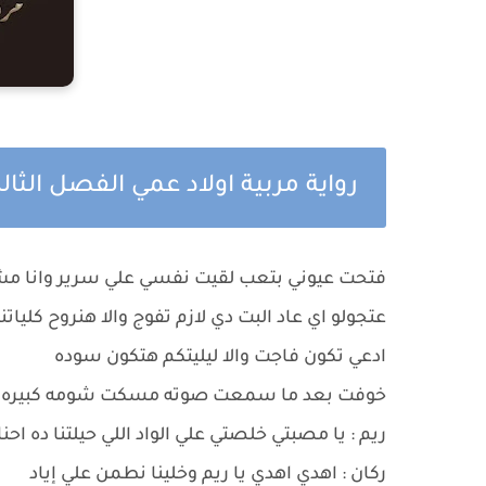
رواية مربية اولاد عمي الفصل الثا
فتحت عيوني بتعب لقيت نفسي علي سرير وانا م
عتجولو اي عاد البت دي لازم تفوج والا هنروح كلي
ادعي تكون فاجت والا ليليتكم هتكون سوده
خوفت بعد ما سمعت صوته مسكت شومه كبيره واو
ريم : يا مصبتي خلصتي علي الواد اللي حيلتنا ده ا
ركان : اهدي اهدي يا ريم وخلينا نطمن علي إياد