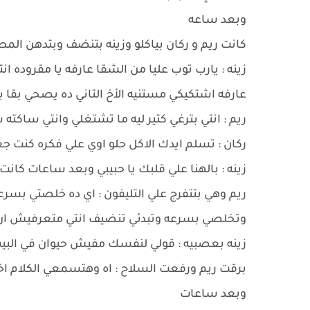
وبعد ساعه
كانت ريم و ركان بياكلو وزينه بتنضف وبتدهن الم
زينه : يارب توب عليا من الشقا عارفه يا مقروده
عارفه اشتكيكي مستنيه الأخ التاني ده يصحي بق
ريم : انتي بترغي كتير ليه ما تشتغلي وانتي ساكته ش
ركان : تسلم ايدك الاكل حلو اوي علي فكره كنت ج
زينه : بالهنا علي قلبك يا حبيبي وبعد ساعات كان
ريم وهي بتتفرج علي التليفون : اي ده خلصتي ب
وتخلصي بسرعه وتبدئي تنضيف انتي متعرفيش ان ال
زينه بعصبيه : قولي لنفسك مفيش حيوان في البيت 
برقت ريم ورفعت السلاح : اه وهتسمعي الكلام ا
وبعد ساعات