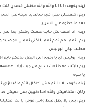
زينه بخوف : انا انا والله والله مكنش قصدي كن
ريم : هتفضلي ترغي كتير ساعدينا ننيمه علي السري
بعد ما حطوه علي السرير
زينه : انا اسفه لكل حاجه حصلت وشكرا جدا بس
ريم : نعم نعم نعم نعم يا اختي تعملي المصيبه
هطلب ليكي البوليس
زينه : بوليس اي يا زقرده انتي البغل بتاعكم نايم
ريم بابتسامه طلعت سلاح من جيب إياد : ههههه و
يا حلوه
زينه بخوف : لالا انتم مش أطفال انتم مافيا ازاي تك
ركان : متخافيش والله احنا طبيبن بس مفيش حد مع
ريم : بس يلا بطل عبط وانتي قومي يا بت اعمليلنا