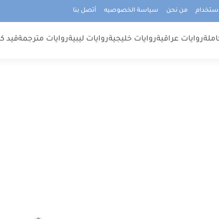
استخدام
من نحن
سياسة الخصوصيه
أتصل بنا
املة
روايات عراقية
روايات خليجية
روايات ليبية
روايات مترجمة
قيد كت