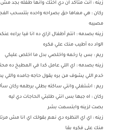
زينه : انت متأكد ان دي اختك وانها طفله بجد مش
ركان : هي معاها حق بصراحه واحده بتتسحب الفج
مصيبه
زينه بصدمه : انتم أطفال ازاي ده انا فيا براءه 
الواد ده أطيب منك علي فكره
ريم : بس يا رخمه واخلصي بدل ما اخلص عليكي
زينه بصدمه : اي اللي عامل كدا في المطبخ ده محتا
خدم اللي يشوف من بره يقول حاجه جامده واللي يد
ريم : اشتغلي وانتي ساكته بطلي برطمه ركان سأل
ركان : اه جبها بس انتي طلبتي الحاجات دي ليه
بصت لزينه وابتسمت بشر
زينه : اي اي النظره دي نعم بقولك اي انا مش مرتاح
منك علي فكره بقا