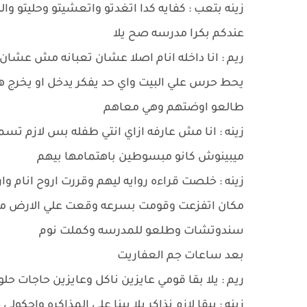
زينه بتعب : كفايه كدا اتغدتو واتعشيتو وحليتو وال
عندكم بكرا مدرسه صح يلا
ريم : انا داخله انام اصلا عشان تعبانه مش عشا
يحط حرس علي البيت واي حد يفكر يدخل او يخرج هي
طالعو اوضتهم وهي معاهم
زينه : انا مش عارفه ازاي انتي طفله بس لازم تس
ميبينوش كانو مبسوطين باهتمامها بيهم
زينه : خلصت قراءه روايه ليهم وقررت اروح انام 
مكان اتفزعت وقومت بسرعه وقعت علي الارض من
سندوتشات وطلعو للمدرسه وكملت نوم
بعد ساعات جم العفاريت
ريم : يلا بقا قومي عايزين ناكل وعايزين حاجات ح
زينه : يبقا لازم نذاكر يلا بينا علي المذاكره واحك