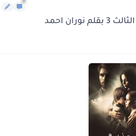
0
وران احمد