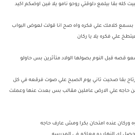
بيت كله بقا بيلمع دلوقتي روحو نامو يلا فين اوضكم اكيد
ن بسمع كلامك علي فكره واه صح انا قولت لعوض البواب
تطخ علي فكره يلا يا ركان
معو قصه قبل النوم بصولها الولاد متأثرين بس حاولو
وارتاح بقا صحيت تاني يوم الصبح علي صوت فرقعه في كل
 حاجه علي الارض عاملين مقالب بس بعدت عنها وعملت
لوه وركان عنده امتحان بكرا ومش عارف حاجه
ولي حصل اي النهار ده معاكم في المدرسه