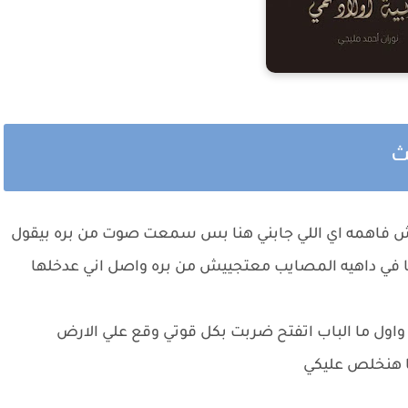
لث
ش فاهمه اي اللي جابني هنا بس سمعت صوت من بره بيقول
اتنا في داهيه المصايب معتجييش من بره واصل اني عدخلها
ل ما الباب اتفتح ضربت بكل قوتي وقع علي الارض
حنا هنخلص عليكي