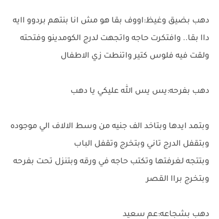
دهب بضيق وغيظ:اووف بقا هو مش انا بنتهم بردوو اايه
داا بقا.. وافتكرت حاجه واتجهت لدرج الكومدينو وفتحته
ولقت فيه فلوس كتير واتنطت زي الاطفال
دهب بفرحه:يس يس الله عليكي يا دهب
وبتمد ايدها وبتاخد الف جنيه من وسط الالاف الي موجوده
وبتقفل الدرج تاني وبتخرج وتقفل الباب
وبتتجه لغرفتها وتكتب حاجه في ورقه وبتنزل تحت بفرحه
وبتخرج براا القصر
دهب بشجاعه:عم سعيد