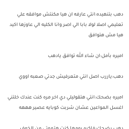
دهب بتنهيده:انتي عارفه ان هيا مكنتش موافقه علي
تعليمي اصلا لولا بابا الي اصر وانا الكليه الي عاوزها اكيد
هيا مش هتوافق
اميره بأمل:ان شاء الله توافق يادهب
دهب:ياررب اصل انتي متعرفيش جدتي صعبه اووي
اميره بضحك:انتي هتقوليلي دي اخر مره كنت عندك خلتني
اغسل المواعين عشان شربت كوبايه عصير هههه
دهب بضحك:فاكره يومها كنت هتموتي من الخوف