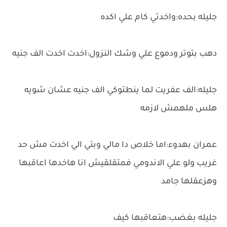
جليله بحده:واخدتي كام علي اكده
دهب بتوتر ودموع علي وشك النزول:اخدت اخدت الف جنيه
جليله:الف عفريت لما ينطتوكي الف جنيه عشان شويه
هلس ملهمش لازمه
عمران بهدوء:اما خلاص دا مالي وبتي الي اخدت مش حد
غريب ولو علي الاندومي فمتقلقيش انا هاخدها اعاقبها
وهزعقلها جامد
جليله بغضب:هتعاقبها كيف