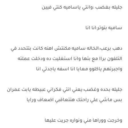
جليله بغضب :وانتي ياساميه كنتي فيين
ساميه بتوتر:انا انا
دهب برعب:الخاله ساميه مكنتش اهنه كانت بتتحدد في
التلفون براا مع بتها وانا استغليت ده ودخلت عملته
واجبرتهم ياكلوو معايا انا اسفه ياجدتي انا
جليله بحده وغضب:يعني انتي فكراني عبيطه يابت عمران
بس ماشي علي راحتك هتتعاقبي اضعاف ورايا
وخرجت ووراها مني ونواره جريت عليها