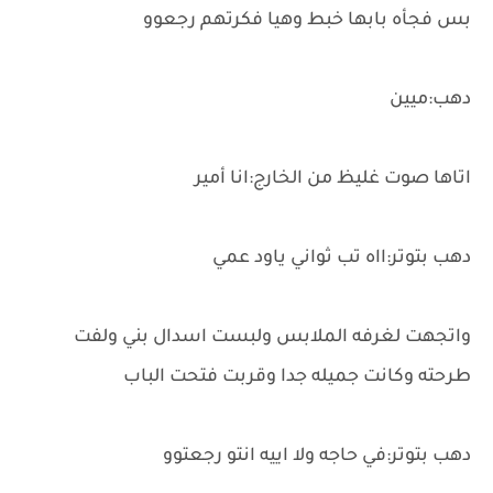
بس فجأه بابها خبط وهيا فكرتهم رجعوو
دهب:ميين
اتاها صوت غليظ من الخارج:انا أمير
دهب بتوتر:ااه تب ثواني ياود عمي
واتجهت لغرفه الملابس ولبست اسدال بني ولفت
طرحته وكانت جميله جدا وقربت فتحت الباب
دهب بتوتر:في حاجه ولا اييه انتو رجعتوو