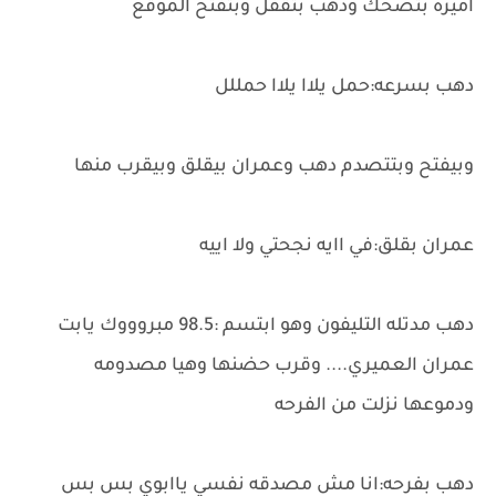
اميره بتضحك ودهب بتقفل وبتفتح الموقع
دهب بسرعه:حمل يلاا يلاا حمللل
وبيفتح وبتتصدم دهب وعمران بيقلق وبيقرب منها
عمران بقلق:في اايه نجحتي ولا اييه
دهب مدتله التليفون وهو ابتسم :98.5 مبروووك يابت
عمران العميري.... وقرب حضنها وهيا مصدومه
ودموعها نزلت من الفرحه
دهب بفرحه:انا مش مصدقه نفسي ياابوي بس بس