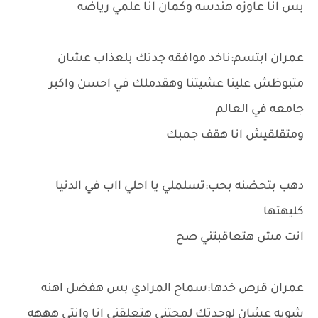
بس انا عاوزه هندسه وكمان انا علمي رياضه
عمران ابتسم:ناخد موافقه جدتك بلعذاب عشان
متبوظش علينا عشيتنا وهقدملك في احسن واكبر
جامعه في العالم
ومتقلقيش انا هقف جمبك
دهب بتحضنه بحب:تسلملي يا احلي ااب في الدنيا
كليهتها
انت مش هتعاقبتني صح
عمران قرص خدها:سماح المرادي بس هفضل اهنه
شويه عشان لوجدتك لمحتني هتعلقني انا وانتي هههه