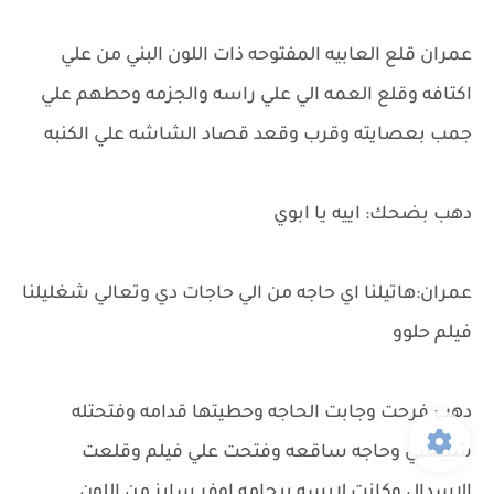
عمران قلع العابيه المفتوحه ذات اللون البني من علي
اكتافه وقلع العمه الي علي راسه والجزمه وحطهم علي
جمب بعصايته وقرب وقعد قصاد الشاشه علي الكنبه
دهب بضحك: اييه يا ابوي
عمران:هاتيلنا اي حاجه من الي حاجات دي وتعالي شغليلنا
فيلم حلوو
دهب فرحت وجابت الحاجه وحطيتها قدامه وفتحتله
شيبسي وحاجه ساقعه وفتحت علي فيلم وقلعت
الاسدال وكانت لابسه بيجامه اوفر سايز من اللون