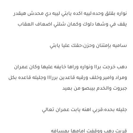
نواره بقلق وحده:لييه اكده يابتي لييه دي محدش هيقدر
يقف في وشها دلوك وكمان شلتي اضعاف العقاب
ساميه بإمتنان وحزن:حقك عليا يابتي
دهب خرجت براا ونواره وراها خايفه عليها وكان عمران
ومراد وامير وخلف ورقيه قاعدين بررااا وجليله قاعده بكل
جبروت والخدم بيبصو من بعيد
جليله بحده:قربي اهنه يابت عمران تعالي
قربت دهب ووقفت امامها بمسافه