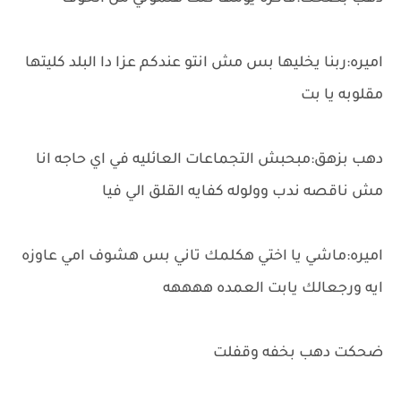
اميره:ربنا يخليها بس مش انتو عندكم عزا دا البلد كليتها
مقلوبه يا بت
دهب بزهق:مبحبش التجماعات العائليه في اي حاجه انا
مش ناقصه ندب وولوله كفايه القلق الي فيا
اميره:ماشي يا اختي هكلمك تاني بس هشوف امي عاوزه
ايه ورجعالك يابت العمده ههههه
ضحكت دهب بخفه وقفلت