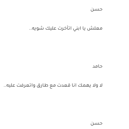
حسن
معلش يا ابني اتأخرت عليك شويه..
حامد
لا ولا يهمك انا قعدت مع طارق واتعرفت عليه..
حسن