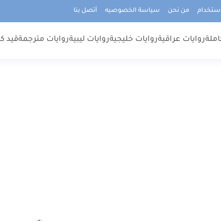
استخدام
من نحن
سياسة الخصوصيه
أتصل بنا
املة
روايات عراقية
روايات خليجية
روايات ليبية
روايات مترجمة
قيد كت