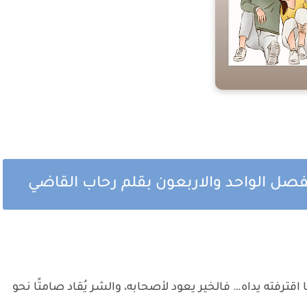
لفصل الواحد والاربعون بقلم رحاب القاضي
اقترفته يداه… فالخير يعود لأصحابه، والشر يُقاد صامتًا نحو