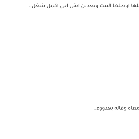
حلها اوصلها البيت وبعدين ابقي اجي اكمل شغل..
اه وقاله بهدووء..