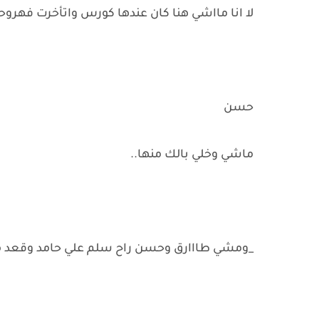
لا انا مااشي هنا كان عندها كورس واتأخرت فهرو
حسن
ماشي وخلي بالك منها..
_ومشي طااارق وحسن راح سلم علي حامد وقعد مع