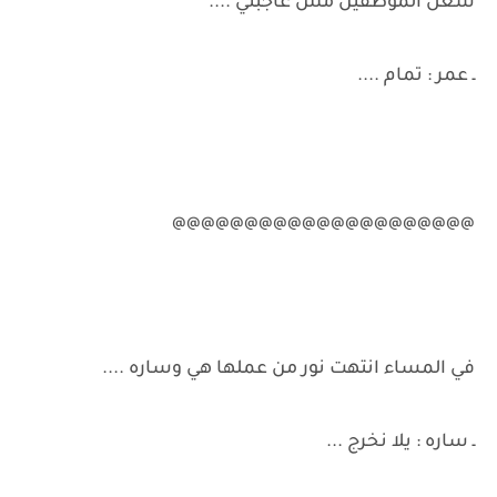
شغل الموظفين مش عاجبني ....
ـ عمر : تمام ....
@@@@@@@@@@@@@@@@@@@@@
في المساء انتهت نور من عملها هي وساره ....
ـ ساره : يلا نخرج ...