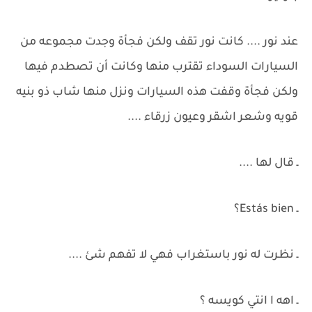
عند نور .... كانت نور تقف ولكن فجأة وجدت مجموعه من
السيارات السوداء تقترب منها وكانت أن تصطدم فيها
ولكن فجأة وقفت هذه السيارات ونزل منها شاب ذو بنيه
قويه وشعر اشقر وعيون زرقاء ....
ـ قال لها ....
ـ Estás bien؟
ـ نظرت له نور باستغراب فهي لا تفهم شئ ....
ـ اهه ا انتي كويسه ؟