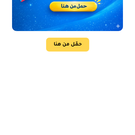
حمّل من هنا