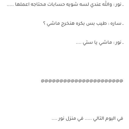
ـ نور : والله عندي لسه شويه حسابات محتاجه اعملها .....
ـ ساره : طيب بس بكره هنخرج ماشي ؟
ـ نور : ماشي يا ستي ....
@@@@@@@@@@@@@@@@@@@@@@
في اليوم التالي ..... في منزل نور ....