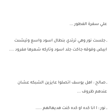
علي سفرة الفطور ...
ـ جلست نور وهي ترتدي بنطال اسود واسع وتيشىت
ابيض وفوقه جاكت جلد اسود وتاركه شعرها مفرود ....
ـ صالح : اهل يوسف اتصلوا عايزين الشبكه عشان
عندهم ظروف ...
ـ نور : ا انا كده او كده كنت هديهالهم .....