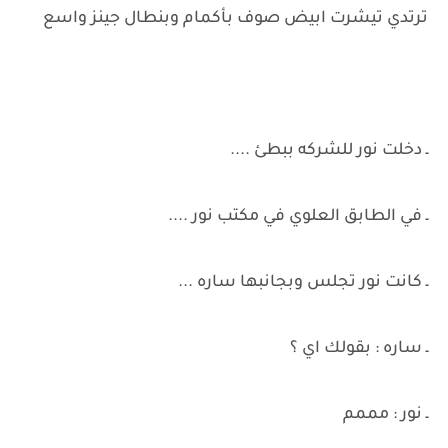
ترتدي تيشرت ابيض صوف بأكمام وبنطال جينز واسع
ـ دخلت نور للشركه ببطئ ....
ـ في الطابق العلوي في مكتب نور ....
ـ كانت نور تجلس وبجانبها ساره ...
ـ ساره : بقولك اي ؟
ـ نور : مممم