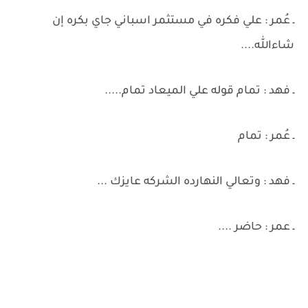
ـ عُمر : علي فكره في مستثمر اسباني جاي بكره إن
شاءالله....
ـ فهد : تمام قوله علي الميعاد تمام.....
ـ عُمر : تمام
ـ فهد : وتعالي النهارده الشركه عايزك ...
ـ عمر : حاضر ....