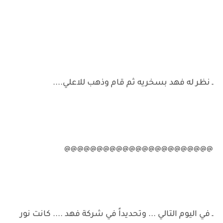
ـ نظر له فهد بسخريه ثم قام وذهب للاعلي....
@@@@@@@@@@@@@@@@@@@@@@@
ـ في اليوم التالي ... وتحديداً في شركة فهد .... كانت نور