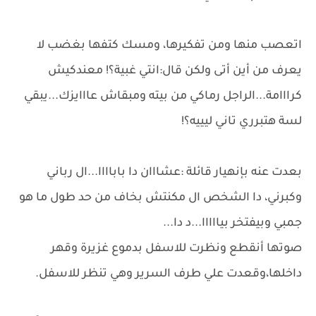
اتعصب منها ومن تفكيرها، ومسك كتفها بغضب لا
يعرف من أين أتى ولكن قال:انتي غبية؟! معندكيش
كرااامة...الراجل رماكي من بيته ومبقاش عااايزك...يبقي
لسة هتبرري تاني ليييه؟!
بعدت عنه بإنهيار قائلة :عشااان دا باباااا...ال رباني
وكبرني، دا الشخص ال مكنتش بخاف من حد طول ما هو
جمبي وبيفتخر بيااااا...د دا...
صوتها أنقطع ونظرت للاسفل بدموع غزيرة وقهر
داخلها،وقعدت علي طرف السرير وهي تنظر للاسفل.