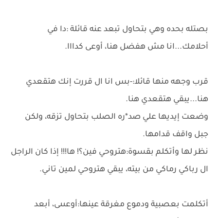
بصتله بحده وهي بتحاول تبعد عنه قائلة :دا في
أحلامك...انا مش هفضل هنا، أوعى كدااا.
قرب وجهه منها قائلا:-بس انا ال قررت إنك هتقعدي
هنا...يبقي هتقعدي هنا.
وضعت إيديها علي صد*ره الصلب بتحاول تزقه، ولكن
جبل واقف قدامها.
نظر لها وأتكلم بقسوة:هتروحي فين؟! ها!!! إذا كان الراجل
ال رباكي رماكي من بيته، يبقي هتروحي لمين تاني.
أتكلمت بعصبية ودموع مغرقة عينها:أوعىىى، أبعد