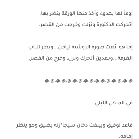
أومأ لها بهدوء وأخذ منها الورقة ينظر بِها.
أتحركت الدكتورة ونزلت وخرجت من القصر.
إما هو ،بَعت صورة الروشتة ليامن...ونظر للباب
الغرفة...وبعدين أتحرك ونزل، وخرج من القصر.
@.@.@.@.@.@.@.@.@.@.@.@.@.@.@.@
في الملهي الليلي.
قاعد توفيق وبينفث دخان سيجا*رته بضيق وهو ينظر
إمامه.