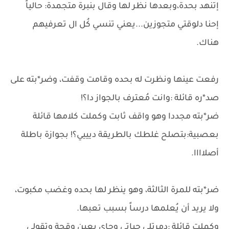
إتنهد بحدة،وبعدها نظر لها وقال بنبرة متجمدة: حالياً
إحنا دلوقتي متجوزين...يعني تنسي كُل ال تعرفيهم
هناك.
رفعت عينها ونظرت له بحده وقامت وقفت، وضر*بته على
صد*ره قائلة :وانت مُعترف بالجواز دا؟!
ضر*بته مجددا وهو واقف ثابت وكملت كلامها قائلة
بعصبية:بتصلح غلطك بالطريقة ديييي؟! بجوازة باطلة
أصلاااا.
ضر*بته للمرة الثالثة، وهو ينظر لها بحده وغضب مكبوت،
ولا يريد أن يُعلمها درساً بسبب تعبها.
وكملت قائلة :دمرتلي حياتي وجاي بعين وقحة وتقولي