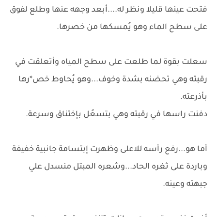
فتحت عينها قليلا ونظر له....أبعد وجهه عنها وطلع لفوق
على سطح الماء وهو يُمسكها من خصرها.
سعلت بقوة لما طلعت على سطح المياه وأتعلقت في
رقبته وهي تحضنه بشدة وخوف...وهو يُحاوط خص*رها
بأذرعته.
دفنت راسها في رقبته وهي بتسعُل بإختناق وسرعة.
أما هو...رفع رأسه للاعلى وظهرت إبتسامة جانبية خفيفة
وباردة على ثغره الحاد...وشعره المبتل منسدل علي
جبهته وعينه.