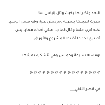
اتنهد ونظر لها بخبث وثال:إلياس، ها!
نظرت لطبقها بسرعة ومردتش عليه وهو نفس الوضع،
لكنه قرب منها وقال:تمام...هبقي أخدك معايا،بس
أصبري لحد ما أظبط المشروع والأوراق.
اوما= له بسرعة وحماس وهي تتشكره بعينيها.
@.@.@.@.@.@.@.@.@.@.@.@.@.@.@.@.@
في قصر الألفي___