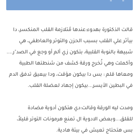
قالت الذكتورة بهدوء:عندها مُتلازمة القلب المنكسر، دا
بيأثر علي القلب بسبب الحزن والتوتر والعاطفي، هي
شبيهة بالنوبة القلبية، بتكون زي ألم أو وجع في الصد"ر....
وأكملت وهي تُخرج ورقة كشف من شنطتها الطبية
ومعاها قلم : بس دا بيكون مؤقت، ودا بيعيق تدفق الدم
في البطين الأيسر...بيكون إجهاد لعضلة القلب.
ومدت ليه الورقة وقالت:دي هتكون أدوية مضادة
للقلق...وبعض الادوية ال تمنع هرمونات التوتر قليلاً،
بس هتحتاج تعيش في بيئة هادية.