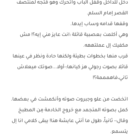
دخل للداخل وقفل الباب واتحرك وهو مُتجه لمنتصف
القصر إمام السلم.
وقفها قدامه وساب إيدها.
وهي أكلمت بعصبية قائلة :انت عايز مني إيه؟! مش
مكفيك إل عملتههه.
قرب منها بخطوات بطيئة ولكنها حادة ونظر في عينها
قائلا بصوت رجولي هز كيانها:-أولا...صوتك ميعلاش
تاني،فاهمممة؟!
اتخضت من علو وجبروت صوته وأنكمشت في بعضها.
كمل بصوته المتجمد مع خروج الخادمة مِن المطبخ
وقال:- ثانياً، طول ما أنتي عايشة هنا! يبقى كلامي انا إل
يتسمع.