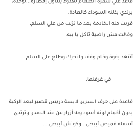
قاعد علي سفرة الطعام بهدوء يتناول إفطاره...لوحده،
يرتدي بذلته السوداء كالعادة.
قربت منه الخادمة بعد ما نزلت من علي السلم،
وقالت:مش راضية تاكل يا بيه.
أتنهد بقوة وقام وقف واتحرك وطلع على السلم.
__________في غرفتها.
قاعدة على حرف السرير، لابسة دريس قصير لبعد الركبة
بدون أكمام لونه أسود وبه أزرار من عند الصدر، وترتدي
أسفله قميص أبيض...وكوتش أبيض....