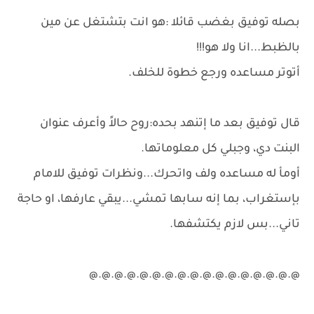
بصله توفيق بغضب قائلا :هو انت بتشتغل عن مين
بالظبط...انا ولا هو!!!
أتوتر مساعده ورجع خطوة للخلف.
قال توفيق بعد ما إتنهد بحده:روح حالاً وأعرف عنوان
البنت دي، وجبلي كل معلوماتها.
أومأ له مساعده ولف واتحرك...ونظرات توفيق للامام
بإستغراب، بما إنه سابها تمشي...يبقي عارفها، او حاجة
تاني...بس لازم يكتشفها.
@.@.@.@.@.@.@.@.@.@.@.@.@.@.@.@.@