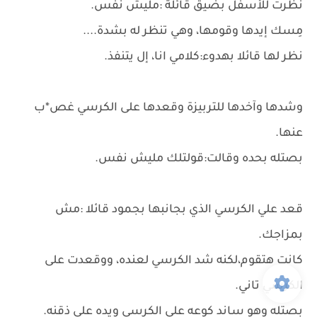
نظرت للأسفل بضيق قائلة :مليش نفس.
مِسك إيدها وقومها، وهي تنظر له بشدة....
نظر لها قائلا بهدوء:كلامي انا، إل يتنفذ.
وشدها وآخدها للتربيزة وقعدها على الكرسي غص*ب
عنها.
بصتله بحده وقالت:قولتلك مليش نفس.
قعد علي الكرسي الذي بجانبها بجمود قائلا :مش
بمزاجك.
كانت هتقوم،لكنه شد الكرسي لعنده، ووقعدت على
الكرسي تاني.
بصتله وهو ساند كوعه على الكرسي ويده علي ذقنه.