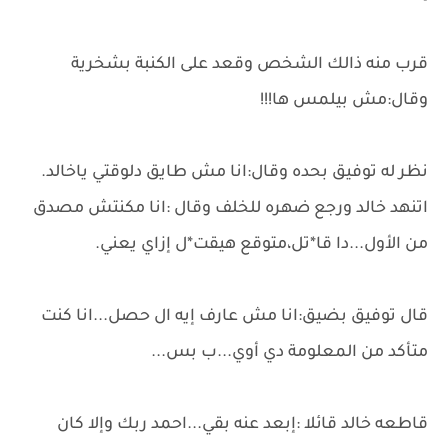
قرب منه ذالك الشخص وقعد على الكنبة بشخرية
وقال:مش بيلمس ها!!!
نظر له توفيق بحده وقال:انا مش طايق دلوقتي ياخالد.
اتنهد خالد ورجع ضهره للخلف وقال :انا مكنتش مصدق
من الأول...دا قا*تل،متوقع هيقت*ل إزاي يعني.
قال توفيق بضيق:انا مش عارف إيه ال حصل...انا كنت
متأكد من المعلومة دي أوي...ب بس...
قاطعه خالد قائلا :إبعد عنه بقي...احمد ربك وإلا كان