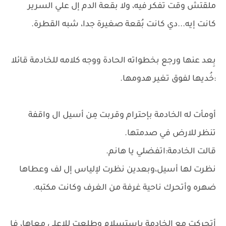
ملقتش وقت تفكر فيه، ولا بقعة الدم إل علي السرير
كانت إيه...دي كانت بُقعة صغيرة جدا، شبه القطرة.
بِعد عنها ورجع بخطواته الحادة ووجه كلامه للخادمة قائلا
:خُديها لفوق تغير هدومها.
أومأت له الخادمة بإحترام وقربت مِن أسيل ال واقفة
تنظر للارض في صدمتها.
قالت الخادمة:اتفضلي يا هانم.
نظرت لها أسيل،وبعدين نظرت لإلياس إل لف وعطاها
ضهره وأتحرك ناحية غرفة من الغرف وكانت مكتبه.
أتحركت مع الخادمة بإستسلام وطلعت للإعلى معاها، فا