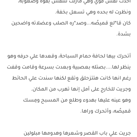
أخدت نفس قوي وهي مازلت تتنفس بقوة وصعوبة،
ونظرت له بحده وهي تسعل بخفة.
كان قا*لع قميصُه...وصد*ره الصلب وعضلاته واضحين
بشدة.
أتحرك بيها لحافة حمام السباحة، وقعدها علي حرفه وهو
ينظر لها....بصتله بعصبية وبعدت بسرعة وقامت وقفت
رغم انها كانت هتتزحلق وتقع لكنها سندت علي الحائط
وجريت للخارج على أمل إنها تهرب من المكان.
وهو عينه عليها بهدوء وطلع من المسبح ومِسك
قميصُه، وأتحرك وراها.
جريت علي باب القصر وشعرها وهدومها مبلولين