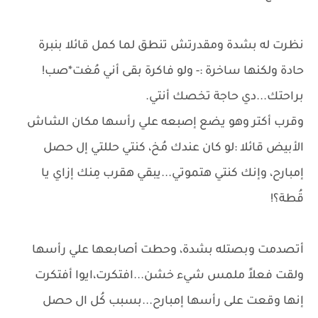
نظرت له بشدة ومقدرتش تنطق لما كمل قائلا بنبرة
حادة ولكنها ساخرة :- ولو فاكرة بقى أني مُغت*صب!
براحتك...دي حاجة تخصك أنتي.
وقرب أكتر وهو يضع إصبعه علي رأسها مكان الشاش
الأبيض قائلا :لو كان عندك مُخ، كنتي حللتي إل حصل
إمبارح، وإنك كنتي هتموتي...يبقي هقرب مِنك إزاي يا
قُطة؟!
أتصدمت وبصتله بشدة، وحطت أصابعها علي رأسها
ولقت فعلاً ملمس شيء خشن...افتكرت،ايوا أفتكرت
إنها وقعت على رأسها إمبارح...بسبب كُل ال حصل