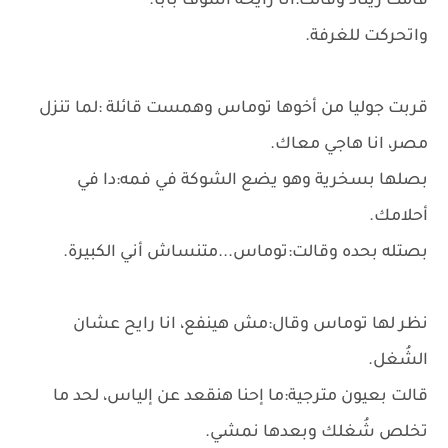
قامت ريناد وقالت:انا رايحة أشوف بابا.
واتحركت للغرفة.
قربت جوليا من أخوها توماس وهمست قائلة :لما تنزل
مصر، انا هاجي معاك.
بصلها بسخرية وهو يضع الشوكة في فمه:دا في
أحلامك.
بصتله بحده وقالت:توماس...متنساش أني الكبيرة.
نظر لها توماس وقال:مش هينفع، انا رايح عشان
الشُغل.
قالت بعيون مترجية:ما إحنا هنقعد عن إلياس، لحد ما
تخلص شُغلك وبعدها نمشي.