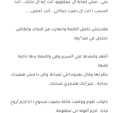
عني...مش كفاية ال عملتووو، انت إيه ال جابك...انت
السبب، ا انت ال دمرت حياااتي...أنت أغتص....
مقدرتش تكمل الكلمة وانهارت من البكاء، وإنقاض
تجلجل في صد*رها.
أتنهد وقعدها علي السرير وهي واضعة يدها ناحية
قلبها.
نظر لها وقال بهدوء:انتي تعبانة، وكل دا مش هيفيدك
بحاجة...غير إنك هتدمري صحتك.
حاولت تقوم ووقفت قائلة بصوت مبحوح:ا انا لازم أروح
لبابا...لازم أقوله اني مظلومة.