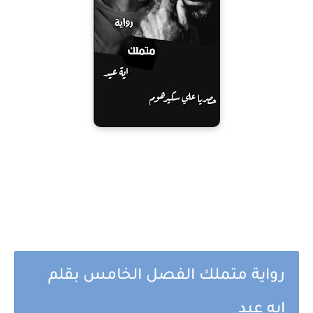
رواية متملك الفصل الخامس بقلم
ايه عيد