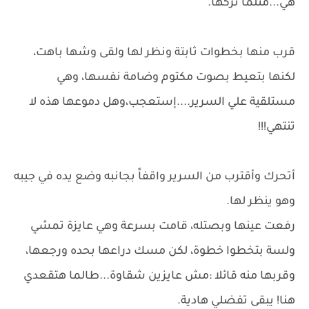
هي...مثلما تركها.
قرب منها بخطوات ثابتة ونظر لها ولقى وشها باهت،
لكنها بتعيط بصوت مكتوم وضامة نفسها، وهي
مستلقية علي السرير....إستعجب،وهل دموعها هذه لا
تنتهي!!!
أتحرك وأقترب من السرير واقفاً بجانبه وضع يده في جيبه
وهو ينظر لها.
رفعت عينها وبصتله، قامت بسرعة وهي عايزة تمشي
ولسة بتخطوا خطوة، لكن مسك دراعها بحده ورجعها،
وقربها منه قائلا :مش عايزين شقاوة...طالما هتقعدي
هنا! يبقى تفضلي هادية.