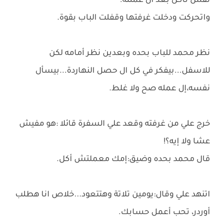
نفس تاكل بعد ال عملته.
واتحركت ودخلت غرفتها وقفلت الباب بقوة.
نظر محمد للباب بحده وبعدين نظر أمامه لكن
للاسفل...بيفكر في كل ال حصل النهاردة...بيسأل
نفسه،إل عمله صح ولا غلط.
خرج علي من غرفته وقعد علي السفرة قائلا :هو مفيش
عشا ولا إيه؟!
قال محمد بحده وضيق:إمك معملتش أكل.
اتنهد علي وقال:يومين تلاتة وهتتعود...خلاص انا هطلب
أوردر، تحب أعمل حسابك.