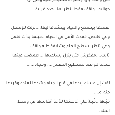
كان واقف بارد وجموده مسيطر عليه وعلى ال
حواليه...واقف فقط ينظر لها بحده غريبة.
نفسها بيتقطع والمياة بيتشدها ليها....نزلت للإسفل
وهي خلاص، قفدت الأمل في الحياه...عينها بدأت تقفل
وهي تنظر لسطح الماء وشايفة ظله واقف
ثابت....مفكرش حتي ينزل يساعدها....اغمضت عينها
عندما لم تعد تستطيع التنفس.... وفجاة......
لقت إل مِسك إيدها في قاع المياه وشدها لعنده وقربها
منه، و....
قبّلها...قُبلة علي خاصتها لتأخذ أنفاسها في وسط
الماء.