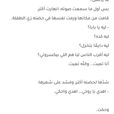
ما ردتش…
بس أول ما سمعت صوته، انهارت أكتر.
قامت من مكانها ورمت نفسها في حضنه زي الطفلة.
– ليه يا بابا؟
ليه كده؟
ليه دايمًا بتخزل؟
ليه أقرب الناس ليا هم اللي بيكسروني؟
أنا تعبت… والله تعبت.
شدّها لحضنه أكتر، ومسّد على شعرها:
– اهدي يا روحي… اهدي واحكي.
وحكت.