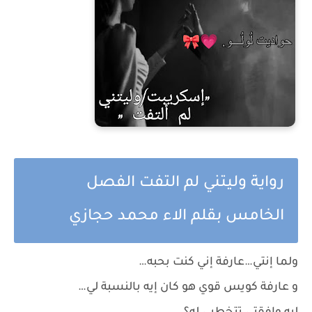
رواية وليتني لم التفت الفصل
الخامس بقلم الاء محمد حجازي
ولما إنتي…عارفة إني كنت بحبه…
و عارفة كويس قوي هو كان إيه بالنسبة لي…