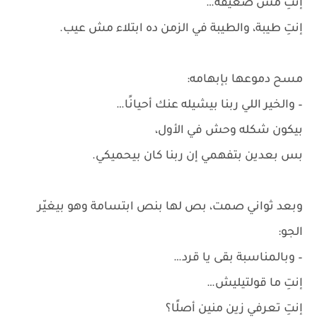
إنتِ مش ضعيفة…
إنتِ طيبة، والطيبة في الزمن ده ابتلاء مش عيب.
مسح دموعها بإبهامه:
– والخير اللي ربنا بيشيله عنك أحيانًا…
بيكون شكله وحش في الأول،
بس بعدين بتفهمي إن ربنا كان بيحميكي.
وبعد ثواني صمت، بص لها بنص ابتسامة وهو بيغيّر
الجو:
– وبالمناسبة بقى يا قرد…
إنتِ ما قولتيليش…
إنتِ تعرفي زين منين أصلًا؟