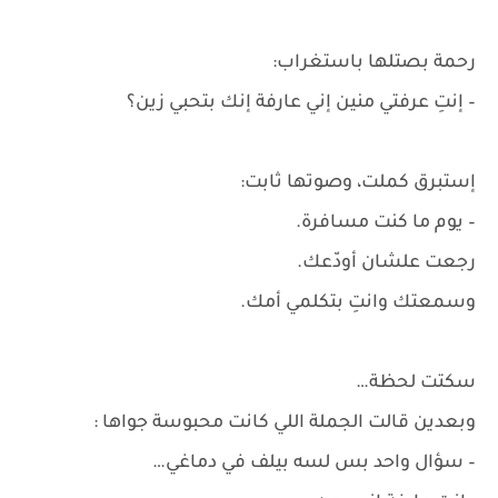
رحمة بصتلها باستغراب:
– إنتِ عرفتي منين إني عارفة إنك بتحبي زين؟
إستبرق كملت، وصوتها ثابت:
– يوم ما كنت مسافرة.
رجعت علشان أودّعك.
وسمعتك وانتِ بتكلمي أمك.
سكتت لحظة…
وبعدين قالت الجملة اللي كانت محبوسة جواها :
– سؤال واحد بس لسه بيلف في دماغي…