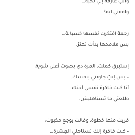
وانتِ عارفة إني بحبه…
وافقتي ليه؟
رحمة افتكرت نفسها كسبانة…
بس ملامحها بدأت تهتز.
إستبرق كملت، المرة دي بصوت أعلى شوية:
– بس إنتِ جاوبتي بنفسك.
أنا كنت فاكرة نفسي أختك.
طلعتي ما تستاهليش.
قربت منها خطوة، وقالت بوجع مكبوت:
– كنت فاكرة إنك تستاهلي العِشرة…