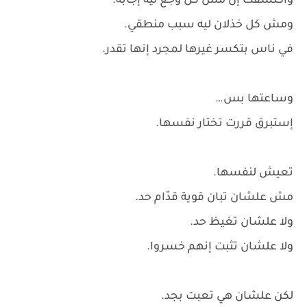
واكتشفت إن مش كل وجع ليه إجابة.
ومش كل خذلان ليه سبب منطقي.
في ناس بتكسر غيرها لمجرد إنها تقدر.
وساعتها بس…
إستبرق قررت تختار نفسها.
تعيش لنفسها.
مش علشان تبان قوية قدّام حد.
ولا علشان تغيظ حد.
ولا علشان تثبت إنهم خسروا.
لكن علشان هي تعبت بجد.