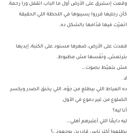
وقعت إستبرق على الأرض أول ما الباب اتقفل ورا رحمة.
كأن رجليها قرروا يسيبوها في اللحظة اللي الحقيقة
اتعرّت فيها قدّامها بالشكل ده.
قعدت على الأرض، ضهرها مسنود على الكنبة، إيديها
بترتعش، ونَفَسها مش مظبوط.
مش بتعيّط بصوت…
لا.
ده العياط اللي بيطلع من جوّه، اللي يخنق الصدر ويكسر
الضلوع من غير دموع في الأول.
أنا ليه؟
ليه دايمًا اللي أعتبرهم أهلي…
يطلعوا أكتر ناس قادرين يوجعوني؟