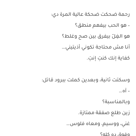
رحمة ضحكت ضحكة عالية المرة دي:
– هو الحب بيفهم منطق؟
هو الغِلّ بيفرق بين صح وغلط؟
أنا مش محتاجة تكوني أذيتيني…
كفاية إنك كنتِ إنتِ.
وسكتت ثانية، وبعدين كملت ببرود قاتل:
– آه…
وبالمناسبة؟
زين طلع صفقة ممتازة.
غني، ووسيم، ومعاه فلوس…
وفوق ده كله؟