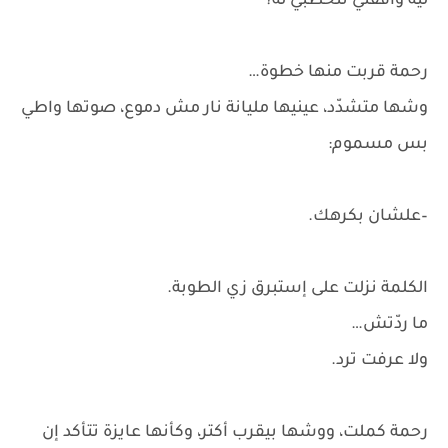
ليه وافقتي تتخطبي له؟
رحمة قربت منها خطوة…
وشها متشدّد، عينيها مليانة نار مش دموع، صوتها واطي
بس مسموم:
–علشان بكرهك.
الكلمة نزلت على إستبرق زي الطوبة.
ما ردّتش…
ولا عرفت ترد.
رحمة كملت، ووشها بيقرب أكتر، وكأنها عايزة تتأكد إن