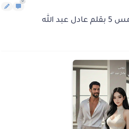
0
د الله