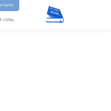
اتفاقية ال
روايات ك