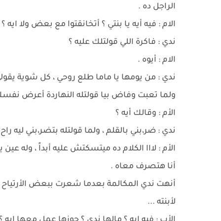
الراجل ده .
الام : فيه أيه يا بنتي ؟ أتخانقتوا مع بعض ولا ايه ؟
ندي : فاكرة اللي قولتلك عليه ؟
الام : أيوه .
ندي : من يومها يا ماما طلع روحي ، كل شوية يقو
ولما تعبت وفاض بيا قولتله النهاردة أعرض نفسك 
الأم : وقالك أيه ؟
ندي : ضر،بني بالقلم ، ولما قولتله بتضر،بني ليه راح 
الأم : لااا الكلام ده ميتسكتش عليه أبداً ، وله عي
أنا هتصرف معاه .
أنهت ندي المكالمة بعدما شعرت ببعض الأرتياح 
لأبنته ...
الأب : فيه ايه ؟ مالها ندي ؟ جوزها عمل معها ايه ؟