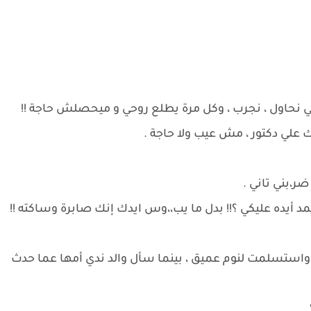
لي نحاول ، نجرب ، وكل مرة يطلع روحي و ميحصلش حاجة !!
علي دكتور ، مش عيب ولا حاجة .
ضر،بني تاني .
ن يمد أيده عليكي ؟!! بدل ما يب،،وس ايدك إنك صابرة وساكته !!
واستسلمت لنوم عميق ، بينما سأل والد ندي أمها عما حدث