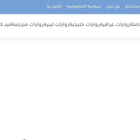
استخدام
من نحن
سياسة الخصوصيه
أتصل بنا
املة
روايات عراقية
روايات خليجية
روايات ليبية
روايات مترجمة
قيد كت