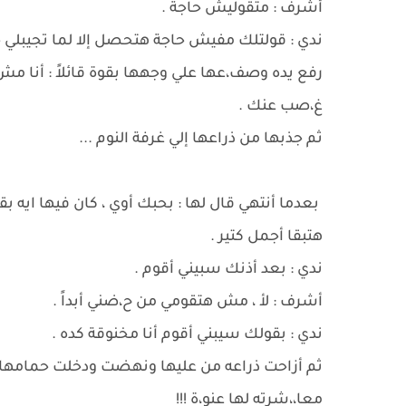
أشرف : متقوليش حاجة .
ندي : قولتلك مفيش حاجة هتحصل إلا لما تجيبلي 
رفع يده وصف،عها علي وجهها بقوة قائلاً : أنا مش
غ،صب عنك .
ثم جذبها من ذراعها إلي غرفة النوم ...
بعدما أنتهي قال لها : بحبك أوي ، كان فيها ايه بقا 
هتبقا أجمل كتير .
ندي : بعد أذنك سبيني أقوم .
أشرف : لأ ، مش هتقومي من ح،ضني أبداً .
ندي : بقولك سيبني أقوم أنا مخنوقة كده .
ثم أزاحت ذراعه من عليها ونهضت ودخلت حمامها و
معا،،شرته لها عنو،ة !!!