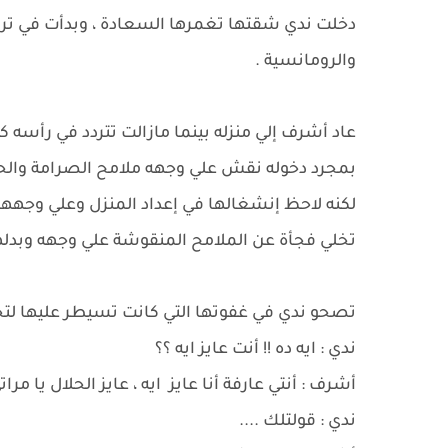
دخلت ندي شقتها تغمرها السعادة ، وبدأت في ترتي
والرومانسية .
عاد أشرف إلي منزله بينما مازالت تتردد في رأسه ك
بمجرد دخوله نقش علي وجهه ملامح الصرامة والحزم 
لكنه لاحظ إنشغالها في إعداد المنزل وعلي وجهها 
تخلي فجأة عن الملامح المنقوشة علي وجهه وبدلها
تصحو ندي في غفوتها التي كانت تسيطر عليها لتجد
ندي : ايه ده !! أنت عايز ايه ؟؟
أشرف : أنتي عارفة أنا عايز ايه ، عايز الحلال يا مراتي
ندي : قولتلك ....