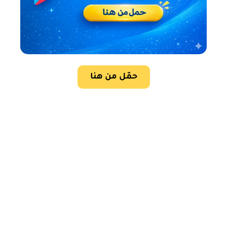
حمّل من هنا