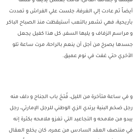
هيئتها و جمالها الفاتن، قامت بغسل يديها و فمها
أيضاً ثم عادت إلي الغرفة، جلست علي الفراش و تمددت
بأريحية، فهي تشعر بالتعب أستيقظت منذ الصباح الباكر
و مراسم الزفاف و يليها السفر، كل هذا كفيل يجعل
جسدها يصرخ من أجل أن ينعم بالراحة، مرت ساعة تلو
الأخري حتي غفت في نوم عميق.
و في ساعة متأخرة من الليل، فُتحَ باب الجناح و دلف منه
رجل ضخم البنية يرتدي الزي الوطني للرجل الإمارتي، رجل
يبدو من ملامحه و التجاعيد التي تغزو ملامحه بكثرة إنه
في منتصف العقد السادس من عمره، كان يخلع العقال