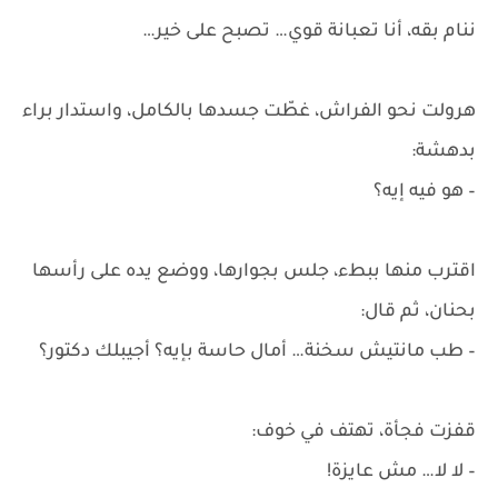
ننام بقه، أنا تعبانة قوي… تصبح على خير…
هرولت نحو الفراش، غطّت جسدها بالكامل، واستدار براء
بدهشة:
– هو فيه إيه؟
اقترب منها ببطء، جلس بجوارها، ووضع يده على رأسها
بحنان، ثم قال:
– طب مانتيش سخنة… أمال حاسة بإيه؟ أجيبلك دكتور؟
قفزت فجأة، تهتف في خوف:
– لا لا… مش عايزة!