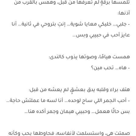
تلمسها برقةٍ لم تعرفها من قبل، وهمس بالقرب من
أذنها:
– جلبي… خليكي معايا شوية… إنتِ بتروحي في ثانية… أنا
عايز أحب في حبيبي وبس…
همست هيامًا، وصوتها يذوب كالندى:
– هاه… تحب مين؟
هتف براء وقلبه يدق بعشقٍ لم يعشه من قبل:
– أحب الجمر اللي ساح لوحده… أنا لسه ما عملتش حاجة…
بس حالًا هعمل… وحبيبي هيمان وجمر أكده هنا…
صمتت هي، واستسلمت لأنفاسه، فحاوطها بحبٍ وكأنه