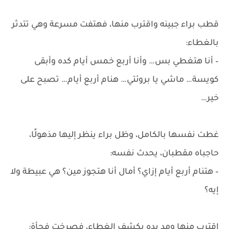
قطب براء جبينه واقترب منها، فهتفت مسرعة وهي تتدثر
بالغطاء:
– أنا هتغطي بس… وأنا أربع خمس أيام كده وأبقى
كويسة… ماشي يا بروئتي… هنام أربع أيام… تصبح على
خير…
غطت نفسها بالكامل، وظل براء ينظر إليها مذهولًا،
حاجباه مقطبان، يحدث نفسه:
– هتنام أربع أيام إزاي؟ أمال أنا هتجوز مين؟ هي عبيطة ولا
إيه؟
اقترب منها ومد يده يكشف الغطاء، فصرخت فجأة: