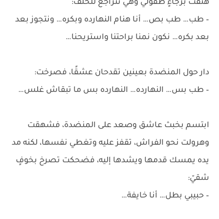
هتفت برجاءٍ طفولي وهي تتراجع للخلف:
– طب… طب بص… أنا هنام النهارده وبكره… ونتجوز بعد
بعد بكره… نكون نمنا براحتنا واستريحنا…
دار حول المنضدة بعينين تقدحان عشقًا، فصرخت:
– طب بس… النهارده… النهارده بس ما تبقاش غلس…
ابتسم بخبث عاشق وصعد على المنضدة، فشهقت
وهرولت نحو الفراش، تقفز عليه وتغطي نفسها، لكنه مد
يده يمسك قدمها ويشدها إليه، فضحكت تصرخ بخوفٍ
شقيّ:
– حبيبي بطل… أنا خايفة…