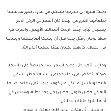
دخلت مهره إلى حجرتها تتنفس في هدوء، تغيّر ملابسها
بطمأنينة العروس، بينما كان أسمر في الركن الآخر
يستبدل ثيابه أيضًا. ارتدت أسدالها الأبيض، واقترب هو
منها بوقار، وقبّل يدها قبل أن يشبكا أصابعهما ويشرعا
في الصلاة، كأنهما يكتبان عقدًا بينهما أمام الله.
وما إن انتهيا حتى وضع أسمر يده العريضة على رأسها،
صوته ينخفض في دعاء حميمي، يشبه المطر، يسقي
قلبها ويغسل ما بقي من خوف. ولما أنهى دعاءه، جذبها
إليه في حضن طويل، حضن رجل وجد وطنه، وهمس في
أذنها بنبرة مليئة بالامتنان:
– حاسس إنّي ملكت الدنيا كلها دلوقتِ يا مهره.