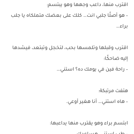
اقترب منها، داعب وجهها وهو يبتسم:
– هو أصلًا جلبي انت… كلك على بعضك متملكاه يا جلب
براء…
اقترب وقبلها وتلمسها بحب، لتخجل وتبتعد، فيشدها
إليه ضاحكًا:
– راحة فين في يومك ده؟ استني…
هتفت مرتبكة:
– هاه استني… أنا هغير أوعي.
ابتسم براء وهو يقترب منها يداعبها: