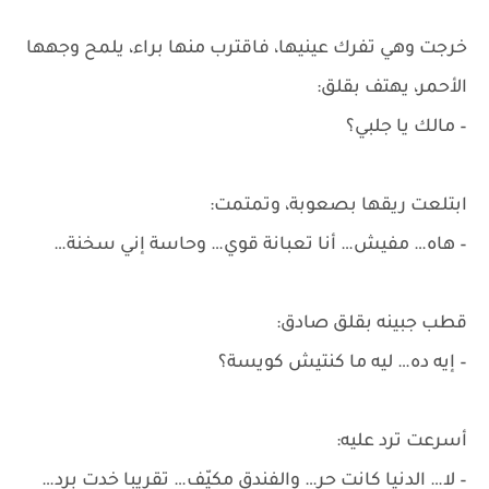
خرجت وهي تفرك عينيها، فاقترب منها براء، يلمح وجهها
الأحمر، يهتف بقلق:
– مالك يا جلبي؟
ابتلعت ريقها بصعوبة، وتمتمت:
– هاه… مفيش… أنا تعبانة قوي… وحاسة إني سخنة…
قطب جبينه بقلق صادق:
– إيه ده… ليه ما كنتيش كويسة؟
أسرعت ترد عليه:
– لا… الدنيا كانت حر… والفندق مكيّف… تقريبا خدت برد…