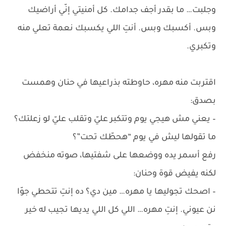
وجلبت… ما بقدر أجف جدامك. كل أمنيتي إنّي أراضيك
وبس. أكسبك وبس. أنتِ اللي يكسبك نعمة تعلي منه
وتكبري.
اقتربت منه مهره، حاوطته بذراعيها في حنان وهمست
بصدق:
– يعني مش هيجي يوم وتتكبر عليّ وتقلب عليّ لو زعلتك؟
ما تقولها ليش في يوم “هحطّك تحت”؟
رفع أسمر يده ووضعها على شفتيها، صوته منخفض
لكنه يفيض قوة وحنان:
– اصحك تجوليها يا مهره… مين دي؟ ده إنتِ تتحطي جوّا
نن عيوني. إنتِ مهره… اللي كل اللي يديها تجيب له خير