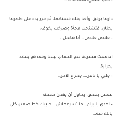
– طب استني، هساعدك…
دارها برفق، وأخذ يفك فستانها، ثم مرر يده على ظهرها
بحنان، فتشنجت فجأة وصرخت بخوف:
– خلاص خلاص… أنا هكمل…
اندفعت مسرعة نحو الحمام، بينما وقف هو يتنهد
بحرارة:
– جلبي يا ناس… جمر ع الآخر…
تنفس بعمق، يحاول أن يهدئ نفسه:
– اهدي يا براء… ما تسرعهاش… حبيبك جَط صغير، خلي
بالك منه…