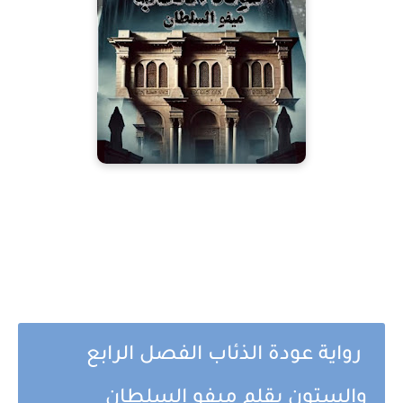
رواية عودة الذئاب الفصل الرابع
والستون بقلم ميفو السلطان