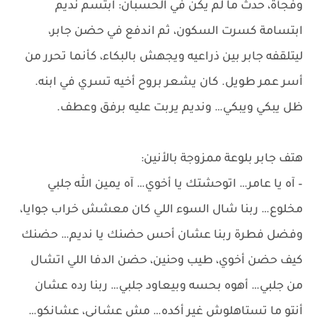
وفجأة، حدث ما لم يكن في الحسبان: ابتسم نديم
ابتسامة كسرت السكون، ثم اندفع في حضن جابر،
ليتلقفه جابر بين ذراعيه ويجهش بالبكاء، كأنما تحرر من
أسر عمر طويل. كان يشعر بروح أخيه تسري في ابنه.
ظل يبكي ويبكي… ونديم يربت عليه برفق وعطف.
هتف جابر بلوعة ممزوجة بالأنين:
– آه يا عامر… اتوحشتك يا أخوي… آه يمين الله جلبي
مخلوع… ربنا شال السوء اللي كان معشش خراب جوايا،
وفضل فطرة ربنا عشان أحس حضنك يا نديم… حضنك
كيف حضن أخوي، طيب وحنين، حضن الدفا اللي اتشال
من جلبي… أهوه بحسه وبيعاود جلبي… ربنا رده عشان
أنتو ما تستاهلوش غير أكده… مش عشاني، عشانكو…