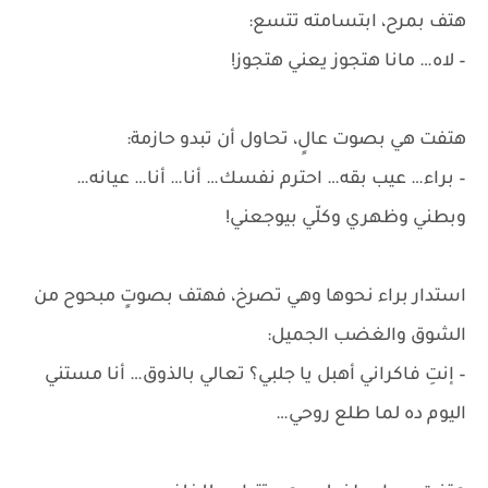
هتف بمرح، ابتسامته تتسع:
– لاه… مانا هتجوز يعني هتجوز!
هتفت هي بصوت عالٍ، تحاول أن تبدو حازمة:
– براء… عيب بقه… احترم نفسك… أنا… أنا… عيانه…
وبطني وظهري وكلّي بيوجعني!
استدار براء نحوها وهي تصرخ، فهتف بصوتٍ مبحوح من
الشوق والغضب الجميل:
– إنتِ فاكراني أهبل يا جلبي؟ تعالي بالذوق… أنا مستني
اليوم ده لما طلع روحي…