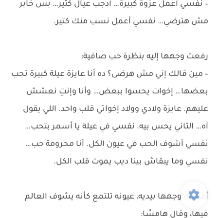
– نفسي أعمل عزوة كبيرة… أدجب عيال كتير… بس خابر
مش هترضي… نفسي أعمل نسب منك كتير.
رفعت وجهها إليه بنظرة حب صافية:
– مين قالك إني مش هرضى؟ ده أنا عايزة عيلة كبيرة تحب
بعضها… إخوات يحسوا ببعض… وأنا وإنتِ نعشش
عليهم. عايزة ولادي وولاد إخواتي قلب واحد. اللي يقول
آه… التاني يحس بيه. نفسي في عيلة يا أسمر بتحب…
نفسي أشوف الحب في عيون الكل. أنا محرومة حب…
نفسي وما يبقاش بينا ديب يموت قلب الكل.
أمسك وجهها بيديه، عيونه تلتمع كأنه يشوف العالم
فيها، وقال هامسًا: