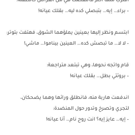
اقترب منها أكثر فانتفضت هي من الفراش كالطفلة:
– براء… إيه… بتبصلي كده ليه… بقلك عيانه!
ابتسم ونظر إليها بعينين يملؤهما الشوق، فهتفت بتوتر:
– لا لا… ما تبصش كده… العينين بيناموا… ماشي!
قام واتجه نحوها، وهي تبتعد متراجعة:
– بروئتي بطل… بقلك عيانه!
اندفعت هاربة منه، فانطلق ورائها وهما يضحكان،
لتجري وتصرخ وتدور حول المنضدة:
– إيه… عايز إيه؟ انت روح نام… أنا عيانه!