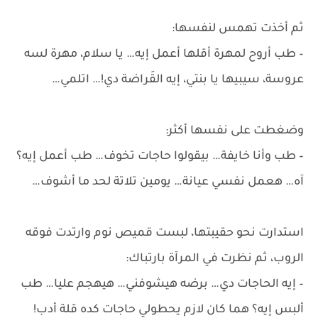
ثم أخذت تهمس لنفسها:
– طب أروح لمهرة أقلها أعمل إيه… يا سلام، مهرة لسه
عروسة، سيبيها يا بنتي، إيه القَراضة دي!… اتلمي…
وضغطت على نفسها أكثر:
– طب وأنا خايفة… بيقولوا حاجات تخوف… طب أعمل إيه؟
آه… هعمل نفسي عيانة… يومين تلاتة لحد ما أشوف…
استدارت نحو حقيبتها، لبست قميص نوم وارتدت فوقه
الروب، ثم نظرت في المرآة بارتباك:
– إيه الحاجات دي… برضه هيشوفني… هيهجم عليا… طب
ألبس إيه؟ هما كان لازم يحطولي حاجات كده قلة أدب!