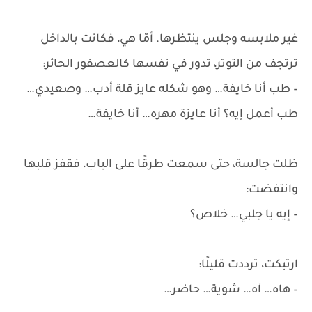
غير ملابسه وجلس ينتظرها. أمّا هي، فكانت بالداخل
ترتجف من التوتر، تدور في نفسها كالعصفور الحائر:
– طب أنا خايفة… وهو شكله عايز قلة أدب… وصعيدي…
طب أعمل إيه؟ أنا عايزة مهره… أنا خايفة…
ظلت جالسة، حتى سمعت طرقًا على الباب، فقفز قلبها
وانتفضت:
– إيه يا جلبي… خلاص؟
ارتبكت، ترددت قليلًا:
– هاه… آه… شوية… حاضر…