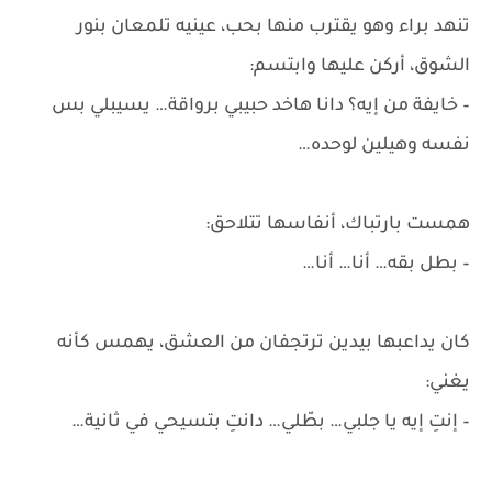
تنهد براء وهو يقترب منها بحب، عينيه تلمعان بنور
الشوق، أركن عليها وابتسم:
– خايفة من إيه؟ دانا هاخد حبيبي برواقة… يسيبلي بس
نفسه وهيلين لوحده…
همست بارتباك، أنفاسها تتلاحق:
– بطل بقه… أنا… أنا…
كان يداعبها بيدين ترتجفان من العشق، يهمس كأنه
يغني:
– إنتِ إيه يا جلبي… بطّلي… دانتِ بتسيحي في ثانية…