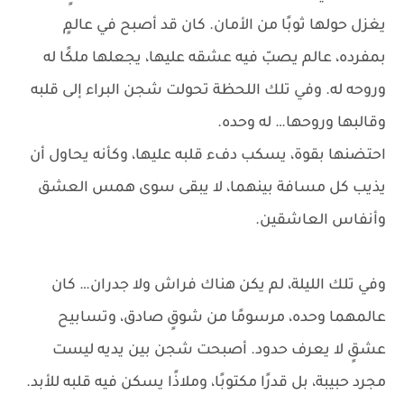
يغزل حولها ثوبًا من الأمان. كان قد أصبح في عالمٍ
بمفرده، عالم يصبّ فيه عشقه عليها، يجعلها ملكًا له
وروحه له. وفي تلك اللحظة تحولت شجن البراء إلى قلبه
وقالبها وروحها… له وحده.
احتضنها بقوة، يسكب دفء قلبه عليها، وكأنه يحاول أن
يذيب كل مسافة بينهما، لا يبقى سوى همس العشق
وأنفاس العاشقين.
وفي تلك الليلة، لم يكن هناك فراش ولا جدران… كان
عالمهما وحده، مرسومًا من شوقٍ صادق، وتسابيح
عشقٍ لا يعرف حدود. أصبحت شجن بين يديه ليست
مجرد حبيبة، بل قدرًا مكتوبًا، وملاذًا يسكن فيه قلبه للأبد.