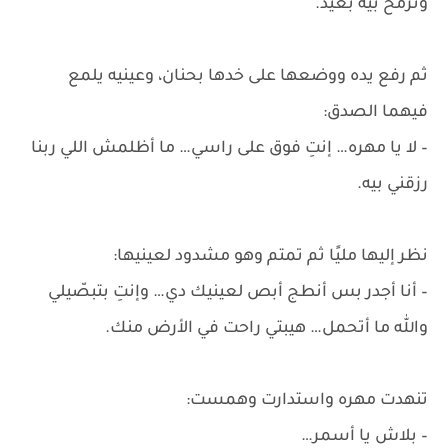
وترمح بيه بعيد.
ثم رفع يده ووضعها على خدها بحنان، وعينيه يلمع
فيهما الصدق:
– لا يا مهره… إنتِ فوق على راسي… ما أظلمش اللي ربنا
رزقني بيه.
نظر إليها مليًا ثم تمتم وهو مشدود لعينيها:
– أنا أجدر بس أنطج أبص لعينيك دي… وإنتِ بتبصّيلي
والله ما أتحمل… هيبتي راحت في الأرض منك.
تنهدت مهره واستدارت وهمست:
– بلاش يا أسمر…