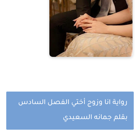
رواية انا وزوج أختي الفصل السادس
بقلم جمانه السعيدي