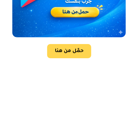
حمّل من هنا