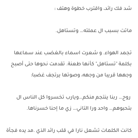
شد فك رائد، واقترب خطوة وهتف :
ماتت بسبب ال عملته… وتستاهل.
تجمد الهواء. و شعرت اسماء بالغضب عند سماعها
بكلمة "تستاهل" كأنها طعنة. تقدمت نحوها حتى أصبح
وجهها قريبا من وجهه، وصوتها يرتجف غضبا:
روح… ربنا ينتجم منكم…ويارب تخسروا كل الناس ال
بتحبوهم… واحد ورا التاني… زي ما إحنا خسرناها.
كانت الكلمات تشعل نارا في قلب رائد الذي .مد يده فجأة