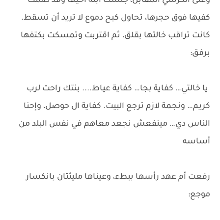
وعلى الكرسي المقابل، جلست ابنة أخيها وقد ضمت
كفيها فوق حجرها، تحاول كبح دموع لا تريد أن تسقط.
كانت تراقب خالتها بقلق، ثم اقتربت وتمسكت بكتفها
برفق:
يا خالتي… كفاية بجا… كفاية عياط.... بنتك راحت لرب
كريم… ونجمة لازم ترجع البيت. كفاية ال حوصل، وإحنا
الناس دي… مينفعش نجعد معاهم في نفس البلد من
أساسه
رفعت أم عهد رأسها ببطء، وعيناها مليئتان بانكسار
موجع: