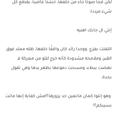
لكن فجأ صوتا جاء من خلفها، خشنا غاضبا، يقطع كل
شيء مرددا:
إنتي ال جابك اهنيه
التفتت بفزع .ووجدا رائد كان واقفًا خلفها، ظله ممتد فوق
القبر، وملامحه مشدودة كأنه خرج للتو من معركة فـ
نهضت ببطء، ومسحت دموعها بظهر يدها وهي تقول
بحدة:
وهو إنتوا كمان مانعين حد يزورها؟!مش كفاية إنها ماتت
بسببكم؟!