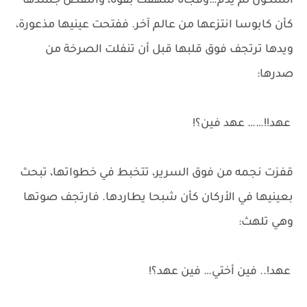
السكون لم يدم…وفجأة شهقت بقوة، وانتفض جسدها
كأن كابوسا انتزعها من عالم آخر. ففتحت عينيها مذعورة،
ويدها ترتجف فوق قلبها قبل أن تنفلت الصرخة من
صدرها:
عهد!!…… عهد فين؟!
قفزت نجمه من فوق السرير، تتخبط في خطواتها، تبحث
بعينيها في الأركان كأن شبحا يطاردها. فارتجف صوتها
وهي تلهث:
عهد!.. فين أختي… فين عهد؟!