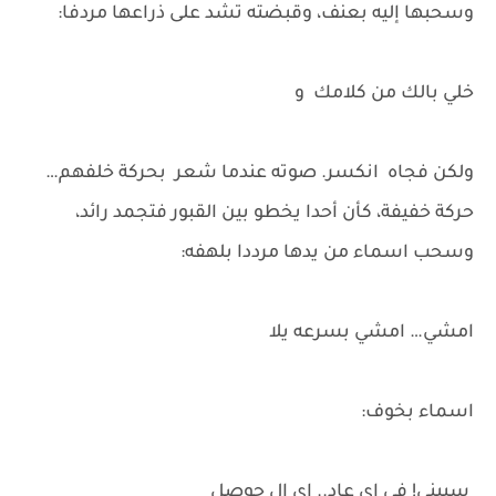
وسحبها إليه بعنف، وقبضته تشد على ذراعها مردفا:
خلي بالك من كلامك و
ولكن فجاه انكسر. صوته عندما شعر بحركة خلفهم…
حركة خفيفة، كأن أحدا يخطو بين القبور فتجمد رائد،
وسحب اسماء من يدها مرددا بلهفه:
امشي… امشي بسرعه يلا
اسماء بخوف:
سيبني! في إي عاد.. اي ال حوصل