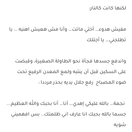
لكنها كانت كالنار:
مفيش هدوء… أختي ماتت… وأنا مش هعيش اهنيه … يا
تطلجني… يا أجتلك
واندفع جسدها فجأة نحو الطاولة الصغيرة، وقبضت
على السكين قبل أن ينتبه ولمع المعدن الرفيع تحت
ضوء المصباح رفع جلال يديه بحذر مرددا :
نجمة… بالله عليكي إهدي… أنا… أنا بحبك والله العظيم...
جسما بالله بحبك انا عارف اني ظلمتك.. بس افهميني
شويه