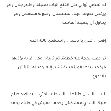
لم تمضي ثواني حتى انفتح الباب بعجلة، وظهر جلال وهو
يركض نحوها، عيناه متسعتان، وصوته منخفض وهو
يحاول أن يضبط أنفاسه:
إهدي…إهدي يا نجمة… واستهدي بالله اكده
تراجعت نجمة عنه خطوة، ثم ثانية… وكأن قربه يؤذيها.
فرفعت يدها المرتعشة تشير إليه، وعيناها تتلألآن
بالدموع:
انت… انت ال جتلتها... انت جتلت اختي... ليه اكده حرام
عليك انت اي معندكش رحمه.. مفيش في جلبك رحمه