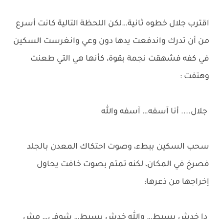
اقترب جلال خطوه ثانية…لكن اللحظة التالية كانت أسرع
من أن تدرك واندفعت يدها دون وعي وانغرست السكين
في كفه فشهقت نجمة بقوة، كأنها هي التي طعنت
وهتفت :
جلال.... أنا آسفه… آسفه والله
سحب السكين ببطء، وصوت احتكاك المعدن بالجلد
فصرخ في المكان، لكنه تمتم بصوت خافت يحاول
إخراجها من ذعرها:
دا خدش بسيط… والله خدش بسيط… شوفي… مش