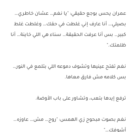
عمران يحس بوجع حقيقي: "يا نغم… عشان خاطري…
بصيلي… أنا عارف إني غلطت في حقك… وغلطت غلط
كبير… بس أنا عرفت الحقيقة… سناء هي اللي خاينة… أنا
ظلمتك."
نغم تفتح عينيها وتشوف دموعه اللي بتلمع في النور…
بس كلامه مش فارق معاها.
ترفع إيدها بتعب، وتشاور على باب الأوضة.
نغم بصوت مبحوح زي الهمس: "روح… مش… عاوزه…
أشوفك…"