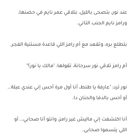
عند نور، بتصحى بالليل، بتلاقي عمر نايم في حضنها،
ورامز نايم الجنب التاني.
بتطلع بره، وتقعد مع أم رامز اللي قاعدة مستنية الفجر.
أم رامز تلاقي نور سرحانة، تقولها: "مالك يا نور؟"
نور ترد: "عارفة يا طنط، أنا أول مرة أحس إني عندي عيلة…
أو أحس بالدفا والحنان دا.
أنا اكتشفت إني ماليش غير رامز، وانتو أنا صحابي… أو
اللي يتسموا صحابي.