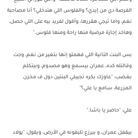
الفرصة دي من إيدي؟ والفلوس اللي هتدخلي؟ أنا مصاحبة
نغم، واما تيجي هقررها، وأقول لفريد بيه على اللي حصل،
وهاخد إجازة مرضية منها راحة ومنها فلوس."
بس البنت التانية اللي فهمتو إنها بتغير من نغم، وجت
وقالتله كده، عمران بيسمع وهو مصدوم، وبيتكلم
بغضب: "عاوزك بكره تجيبلي البنتين دول ف مخزن
المزرعة، سامع يا علي؟"
علي: "حاضر يا باشا."
بيقفل عمران، و بيرزع تليفونه في الأرض، ويقول: "يولاد