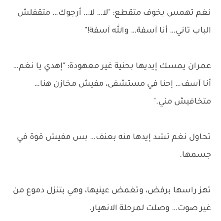
نغم تهمس بخوف متقطع: "لا… لا… أرجوك… متقفلش
الباب تاني… أنا آسفة… والله آسفة!"
عمران يمسك إيديها بحنية غير معهودة: "إهدي يا نغم…
أنا آسف… إحنا في مستشفى، مفيش مخازن هنا…
متخافيش مني."
تحاول نغم تشد إيدها منه بعنف… بس مفيش قوة في
جسمها.
تهز راسها برفض، وتغمض عينيها، وهي بتنزل دموع من
غير صوت… وصلت لمرحلة الانهيار.