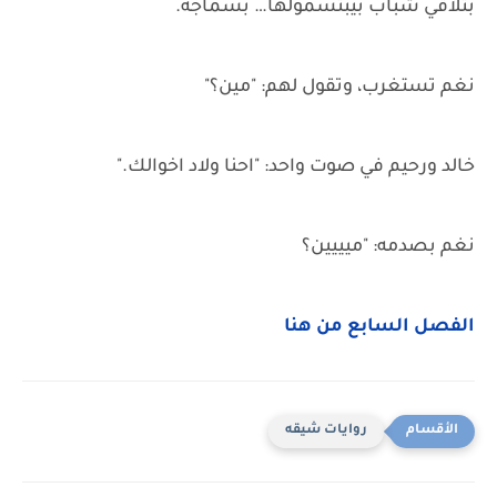
بتلاقي شباب بيبتسمولها… بسماجة.
نغم تستغرب، وتقول لهم: "مين؟"
خالد ورحيم في صوت واحد: "احنا ولاد اخوالك."
نغم بصدمه: "ميييين؟
الفصل السابع من هنا
روايات شيقه