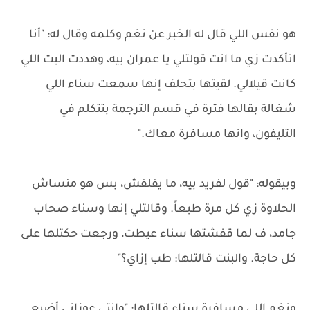
هو نفس اللي قال له الخبر عن نغم وكلمه وقال له: "أنا
اتأكدت زي ما انت قولتلي يا عمران بيه، وهددت البت اللي
كانت قيلالي. لقيتها بتحلف إنها سمعت سناء اللي
شغالة بقالها فترة في قسم الترجمة بتتكلم في
التليفون، وانها مسافرة معاك."
وبيقوله: "قول لفريد بيه، ما يقلقش، بس هو منساش
الحلاوة زي كل مرة طبعاً. وقالتلي إنها وسناء صحاب
جامد، ف لما قفشتها سناء عيطت، ورجعت حكتلها على
كل حاجة. والبنت قالتلها: طب إزاي؟"
ونغم اللي مسافرة سناء قالتلها: "وانتي عوزاني أضيع