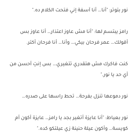
نور بتوتر: "أنا… أنا آسفة إني فتحت الكلام ده."
رامز يبتسم لها: "أنا مش عاوز اعتذار… أنا عاوز بس
أقولك… عمر فرحان بيكي… وأنا… أنا فرحان أكتر.
كنت فاكرك مش هتقدري تتغيري… بس إنتِ أحسن من
أي حد يا نور."
نور دموعها تنزل بفرحة… تحط راسها على صدره…
نور بعياط: "أنا عايزة أتغير بجد يا رامز… عايزة أكون أم
كويسة… وأكون عيلة حنينة زي عيلتكو كده."