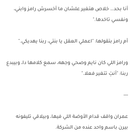
أنا بحد… خلاص هتغير علشان ما أخسرش رامز وابني،
ونفسي تاخدها."
أم رامز بتقولها: "اعملي العقل يا بنتي، ربنا يهديكي."
ورامز اللي كان نايم وصحي وجهه، سمع كلامها دا، وبيبدع
ربنا: "أنتِ تتغير فعلا."
---
عمران واقف قدام الأوضة اللي فيها، وبيلاقي تليفونه
بيرن باسم واحد عنده من الشركة.