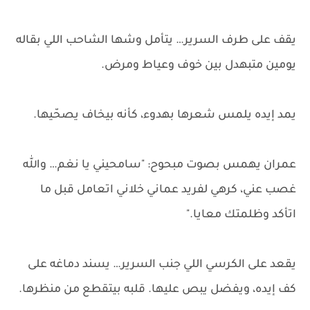
يقف على طرف السرير… يتأمل وشها الشاحب اللي بقاله
يومين متبهدل بين خوف وعياط ومرض.
يمد إيده يلمس شعرها بهدوء، كأنه بيخاف يصحّيها.
عمران يهمس بصوت مبحوح: "سامحيني يا نغم… والله
غصب عني، كرهي لفريد عماني خلاني اتعامل قبل ما
اتأكد وظلمتك معايا."
يقعد على الكرسي اللي جنب السرير… يسند دماغه على
كف إيده، ويفضل يبص عليها. قلبه بيتقطع من منظرها.