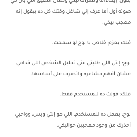
يقول، إيماءاته ونظراته ليكي وكمان الضيق اللي بان في
صوته أول أما عرف إني شاغل وقتك كل ده بيقول إنه
معجب بيكي.
فلك بحزم: خلاص يا نوح لو سمحت.
نوح: إنتي اللي طلبتي مني تحليل الشخص اللي قدامي
عشان أفهم مشاعره واتصرف على أساسها.
فلك: قولت ده للمستخدم فقط.
نوح: بعمل ده للمستخدم، اللي هو إنتي وبس، وواجبي
أحذرك من وجود معجبين حواليكي.