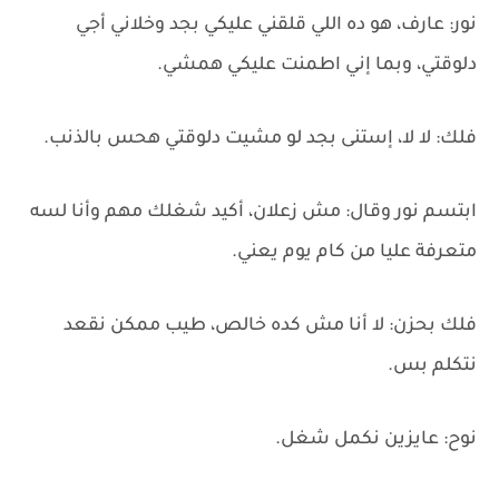
نور: عارف، هو ده اللي قلقني عليكي بجد وخلاني أجي
دلوقتي، وبما إني اطمنت عليكي همشي.
فلك: لا لا، إستنى بجد لو مشيت دلوقتي هحس بالذنب.
ابتسم نور وقال: مش زعلان، أكيد شغلك مهم وأنا لسه
متعرفة عليا من كام يوم يعني.
فلك بحزن: لا أنا مش كده خالص، طيب ممكن نقعد
نتكلم بس.
نوح: عايزين نكمل شغل.