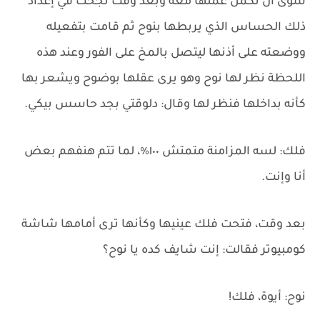
سوى أن تكمل عملها معه وبعد وقت نجحت في إعداد
ذلك الحساس الذي يربطها بنوح ثم قامت بتفعيله
ووضعته على أذنها ليتصل بالمخ على الفور وعند هذه
اللحظة نظر لها نوح وهو يرى عقلها بوضوح ويشعر بها
كأنه بداخلها فنظر لها وقال: دلوقتي بجد حاسس بيكي.
فلك: لسه المزامنة متمتش ١٠٠٪، لما تتم هنفهم بعض
أنا وإنت.
بعد وقت، فتحت فلك عينيها وكأنها ترى أمامها شاشة
كومبيوتر فقالت: إنت شايف كده يا نوح؟
نوح: أيوة، فلك!