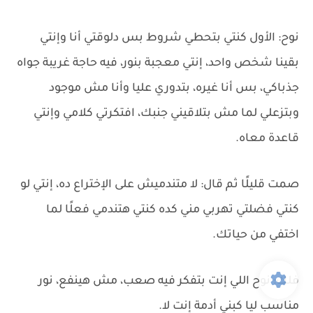
نوح: الأول كنتي بتحطي شروط بس دلوقتي أنا وإنتي
بقينا شخص واحد، إنتي معجبة بنور، فيه حاجة غريبة جواه
جذباكي، بس أنا غيره، بتدوري عليا وأنا مش موجود
وبتزعلي لما مش بتلاقيني جنبك، افتكرتي كلامي وإنتي
قاعدة معاه.
صمت قليلًا ثم قال: لا متندميش على الإختراع ده، إنتي لو
كنتي فضلتي تهربي مني كده كنتي هتندمي فعلًا لما
اختفي من حياتك.
فلك: نوح اللي إنت بتفكر فيه صعب، مش هينفع، نور
مناسب ليا كبني أدمة إنت لا.