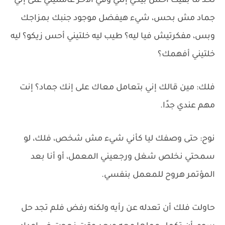
لحد ما بقيت أحس بيكي إنتي وفي الآخر عاملتيني على إني
جماد مش بحس، شيء هيفضل موجود جنبك بمزاجك
وبس، مفكرتيش فيا ليه؟ طيب ليه خلتيني أحس زيكو؟ ليه
خلتيني أفهمك؟
فلك: مين قالك إني بتعامل معاك على إنك جماد؟ إنت
مهم عندي جدًا.
نوح: حتى وصفك ليا كأني شيء مش شخص، فلك، لو
سمحتي نخلص شغل ورجعيني المعمل، أو أنا بعد
المؤتمر هروح للمعمل بنفسي.
حاولت فلك أن تعدله عن رأيه ولكنه رفض فلم تجد حل