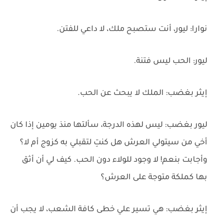
نوارا: ليور، أنت ستصبح ملك، لا داعي للفتن.
ليور: الحب ليس فتنة.
إيثر بغضب: الملك لا يبحث عن الحب.
ليور بغضب: ليس لهذه الدرجة، سألتها منذ يومين إذا كان
أخي من سيتولي العرش هل كنتِ لتقبلي به كزوج أم لا؟
وأجابت بنعم! لا وجود للولاء دون الحب. كيف لي أن أثق
بها كملكة متوجة على العرش؟
إيثر بغضب: هي تسير علي خطى كافة الشعب، لا يجب أن