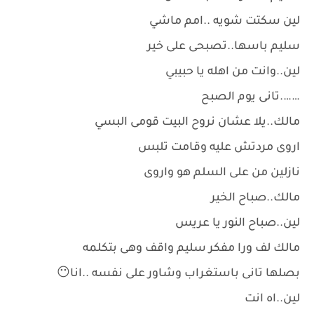
لين سكتت شويه ..امم ماشي
سليم باسها..تصبحى على خير
لين..وانت من اهله يا حبيبي
…….تانى يوم الصبح
مالك..يلا عشان نروح البيت قومى البسي
اروى مردتش عليه وقامت تلبس
نازلين من على السلم هو واروى
مالك..صباح الخير
لين..صباح النور يا عريس
مالك لف ورا مفكر سليم واقف وهى بتكلمه
بصلها تانى باستغراب وشاور على نفسه ..انا😶
لين..اه انت