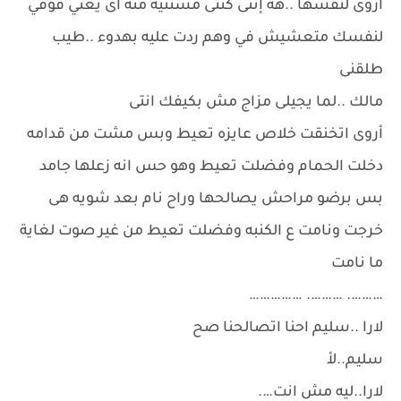
أروى لنفسها ..هه إنتى كنتى مستنيه منه اى يعني فوقي
لنفسك متعشيش في وهم ردت عليه بهدوء ..طيب
طلقنى
مالك ..لما يجيلى مزاج مش بكيفك انتى
أروى اتخنقت خلاص عايزه تعيط وبس مشت من قدامه
دخلت الحمام وفضلت تعيط وهو حس انه زعلها جامد
بس برضو مراحش يصالحها وراح نام بعد شويه هى
خرجت ونامت ع الكنبه وفضلت تعيط من غير صوت لغاية
ما نامت
………. ………. ……………
لارا ..سليم احنا اتصالحنا صح
سليم..لأ
لارا..ليه مش انت….