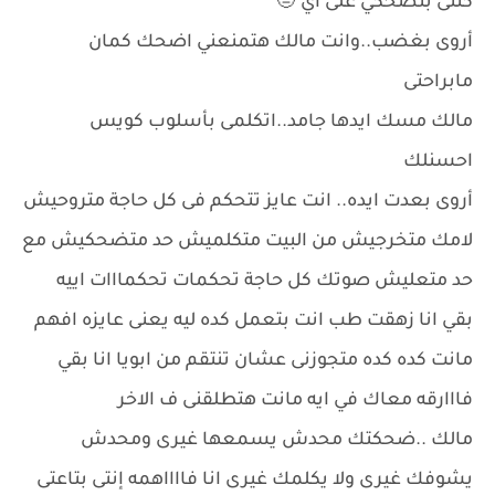
كنتى بتضحكي على اي 🤨
أروى بغضب..وانت مالك هتمنعني اضحك كمان
مابراحتى
مالك مسك ايدها جامد..اتكلمى بأسلوب كويس
احسنلك
أروى بعدت ايده.. انت عايز تتحكم فى كل حاجة متروحيش
لامك متخرجيش من البيت متكلميش حد متضحكيش مع
حد متعليش صوتك كل حاجة تحكمات تحكمااات اييه
بقي انا زهقت طب انت بتعمل كده ليه يعنى عايزه افهم
مانت كده كده متجوزنى عشان تنتقم من ابويا انا بقي
فااارقه معاك في ايه مانت هتطلقنى ف الاخر
مالك ..ضحكتك محدش يسمعها غيرى ومحدش
يشوفك غيرى ولا يكلمك غيرى انا فااااهمه إنتى بتاعتى