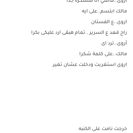
اروى..ماشي انا متشكره جدا
مالك ابتسم..على ايه
اروى..ع الفستان
راح قعد ع السرير ..تمام هبقى ارد عليكى بكرا
أروى..ترد اى
مالك..على كلمة شكرا
اروى استغربت ودخلت عشان تغير
خرجت نامت على الكنبه