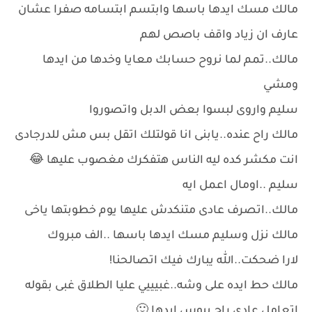
مالك مسك ايدها باسها وابتسم ابتسامه صفرا عشان
عارف ان زياد واقف باصص لهم
مالك..تمم لما نروح حسابك معايا وخدها من ايدها
ومشي
سليم واروى لبسوا بعض الدبل واتصوروا
مالك راح عنده..يابنى انا قولتلك اتقل بس مش للدرجادى
انت مكشر كده ليه الناس هتفكرك مغصوب عليها 😂
سليم ..اومال اعمل ايه
مالك..اتصرف عادى متنكدش عليها يوم خطوبتها ياخى
مالك نزل وسليم مسك ايدها باسها ..الف مبروك
لارا ضحكت..الله يبارك فيك اتصالحنا!
مالك حط ايده على وشه..غبيييي عليا الطلاق غبى بقوله
اتعامل عادى راح يبوس ايدها 🙂