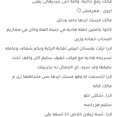
مالك رفع حاجبه..والله انتى بترديهالى يعنى
اروى ..معرفش 🙄
مالك مسك ايدها جامد ودخل
كانوا عاملين حفله هاديه في جنينه الفله وكان في معازيم
اصحاب حماده وزين
لارا نزلت بفستان ابيض لغاية الركبة وبكم شفاف وعامله
تسريحه هاديه مع ميكب خفيف سليم كان واقف تحت
بصلها وف سره..اى الجمال ده يخربيتك
لارا ابتسمت له وهو مسك ايدها بس متجاهلها زى م
مالك قاله
لارا..شكلى حلو
سليم هز راسه
لارا..لسه زعلان خلاص انا اسفه بقى