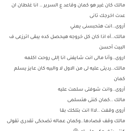
مالك كان غير هو كمان وقاعد ع السرير .. انا غلطان ان
عدت اخرجك تانى
أروى..انت هتحبسنى يعني
مالك..آه اذا كان كل خروجه هيحصل كده يبقى اترزعى ف
البيت أحسن
اروى..وأنا مالى انت شايفنى انا إللى روحت اكلمه
مالك..رديتى عليه لى من الاول لا والبيه كان عايز يسلم
كمان
أروى..وانت شوفتى سلمت عليه
مالك ..كمان كنتى هتسلمى
أروى وقفت ..لااا انت بتلكك بقا
مالك وقف قصادها..وكمان عماله تضحكى تقدرى تقولى