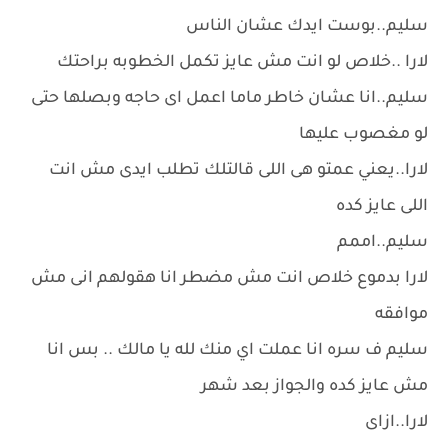
سليم..بوست ايدك عشان الناس
لارا ..خلاص لو انت مش عايز تكمل الخطوبه براحتك
سليم..انا عشان خاطر ماما اعمل اى حاجه وبصلها حتى
لو مغصوب عليها
لارا..يعني عمتو هى اللى قالتلك تطلب ايدى مش انت
اللى عايز كده
سليم..اممم
لارا بدموع خلاص انت مش مضطر انا هقولهم انى مش
موافقه
سليم ف سره انا عملت اي منك لله يا مالك .. بس انا
مش عايز كده والجواز بعد شهر
لارا..ازاى