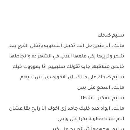
سليم ضحك
مالك..أنا عندى حل انت تكمل الخطوبه وتخلى الفرح بعد
شهر وتربيها بقى علمها الادب في الشهر ده واتجاهلها
خالص هتلاقيها جايه تقولك سلييييم انا بموووت فيك
سليم ضحك على مالك..اى الافوره دى بس لا يعم
مالك..اسمع منى بس
سليم بتفكير ..اشطا
مالك..ايواه كده خليك جامد زى اخوك انا رايح بقا عشان
انام عندنا خطوبه بكرا بقي واييي
سليم..هههه ماش تصبح على خير