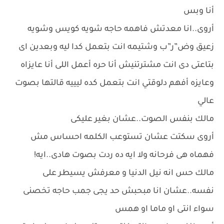
أنا وبس
أروى..انا معدتش فاهمه حاجه شويه كويس وشويه
زعيق وض”ر”ب وشتيمه انت بتعمل كدا ليه وبعدين اى
بتاعتى دى انت مشترتنيش أنا حره أعمل اللى أنا عايزاه
وعايزه أفهم دلوقتي انت بتعمل كده ليييه قالتها بصوت
عالي
مالك بنفس الصوت..عشان بغير عليكى
أروى سكتت عشان تستوعب الكلمه احساس مش
فهماه هى فرحانه ولا ايه ده ردت بصوت هادى..ايه!
مالك حس انه نيل الدنيا و معرفش يسيطر على
نفسه..عشان انا مبحبش حد يجى جمب حاجه تخصنى
سواء انتى او ماما او همس