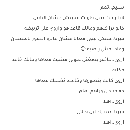
سليم..تمم
لارا زعلت بس حاولت متبينش عشان الناس
كانو برا كلهم ومالك قاعد هو واروى على تربيظه
ميرنا..ممكن تيجى معايا عشان عايزه اتصور بالفستان
وماما مش راضيه 😟
اروى..حاضر يصغنن عيونى مشيت معاها ومالك قاعد
مكانه
اروى كانت بتصورها وقاعده تضحك معاها
جه حد من وراهم..هاى
اروى..اهلا
ميرنا..ده زياد ابن خالتى
اروى..اهلا