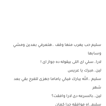
سليم حب يهرب منها وقف ..هتعرفي بعدين ومشي
وسابها
لارا..سلي اى اللى بيقوله ده جواز اى !
لين..مبرك يا عريس
سليم ..الله يبارك فيكي ياماما جهزى للفرح بقي بعد
شهر
لين..بالسرعه دى لارا وافقت؟
سليم..اه موافقه جدا كمان