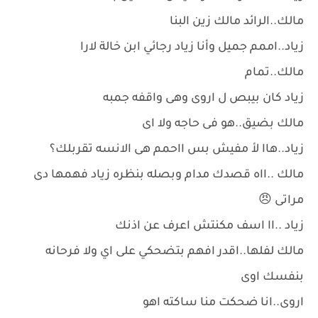
مالك..الرائد مالك زين البنا
زياد..اممم جميل وأنا زياد رجائي ابن خالة لارا
مالك..تمام
زياد كان بيبص ل اروى وهى واقفه جمبه
مالك بضيق..هو فى حاجه ولا اى
زياد..هاا لأ مفيش بس ااحمم هى الانسه تقربلك؟
مالك ..ااه قصدك مدام وبصله بنظره زياد فهمها دى
مراتى 😠
زياد ..اا اسف مكنتش اعرف عن اذنك
مالك لفلها..اقدر افهم بتضحكي على اي ولا فرحانه
بنفسك اوى
اروى..انا ضحكت منا ساكته اهو