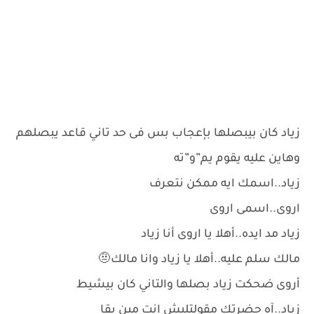
زياد كان بيبصلها بإعجاب بس فى حد تاني قاعد يبصلهم
وهاين عليه يقوم يم”و”ته
زياد..اسمك ايه ممكن نتعرف
اروى..اسمى اروى
زياد مد ايده..أهلا يا اروى أنا زياد
مالك سلم عليه..أهلا يا زياد وانا مالك🤨
أروى ضحكت زياد بصلها والتاني كان بيشيط
زياد..آه حضرتك مقولتليش انت مين بقا