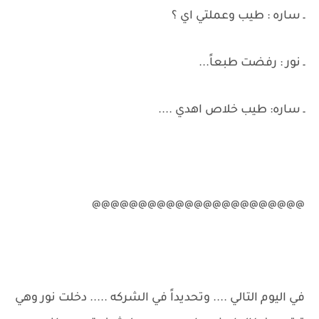
ـ ساره : طيب وعملتي اي ؟
ـ نور : رفضت طبعاً...
ـ ساره: طيب خلاص اهدي ....
@@@@@@@@@@@@@@@@@@@@@@@
في اليوم التالي .... وتحديداً في الشركه ..... دخلت نور وهي