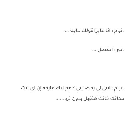
ـ تيام : انا عايز اقولك حاجه ....
ـ نور : اتفضل ...
ـ تيام : انتي لي رفضتيني ؟ مع انك عارفه إن اي بنت
مكانك كانت هتقبل بدون تردد ....