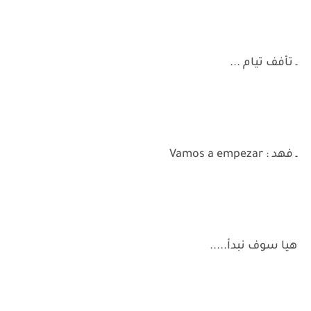
ـ تأفف تيام ...
ـ فهد : Vamos a empezar
هيا سوف نبدأ.....