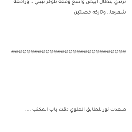
ترتدي بنطال ابيض واسع ومعه بلوڨر نبيتي .. ورافعه
شعرها.. وتاركه خصلتين
@@@@@@@@@@@@@@@@@@@@@@@@@@@@@@
صعدت نور للطابق العلوي دقت باب المكتب ....