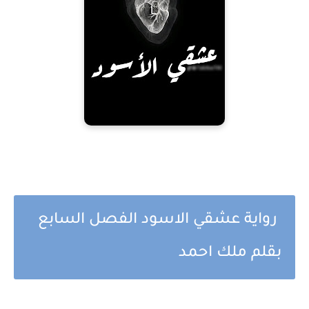
رواية عشقي الاسود الفصل السابع
بقلم ملك احمد