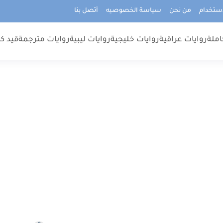
استخدام
من نحن
سياسة الخصوصيه
أتصل بنا
املة
روايات عراقية
روايات خليجية
روايات ليبية
روايات مترجمة
قيد كت