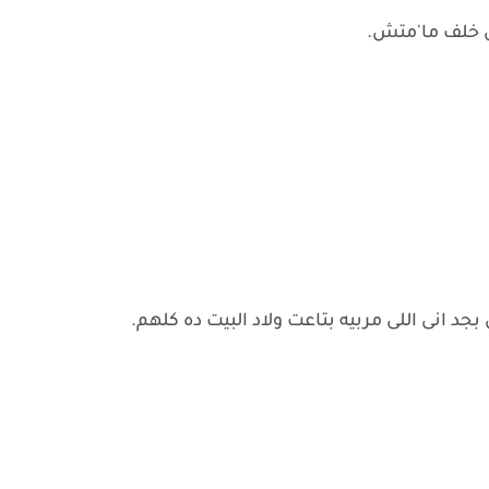
 خلف ما'متش.
د انى اللى مربيه بتاعت ولاد البيت ده كلهم.