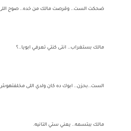
ضحكت الست.. وقرصت مالك من خده.. صوح اللى
مالك بستغراب.. انتى كنتي تعرفي ابويا..؟
الست..بحزن.. ابوك ده كان ولدي اللى مخلفتهوش بج
مالك ببتسمه.. يعني ستي التانيه.