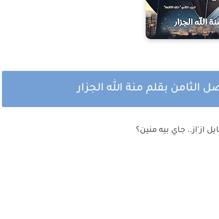
ل الثامن بقلم منة الله الجزار
از'از.. جاي بيه منين؟