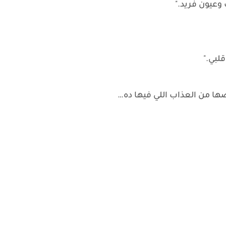
 وعيون فريد."
لبي."
ّصها من العذاب اللي فيها ده…