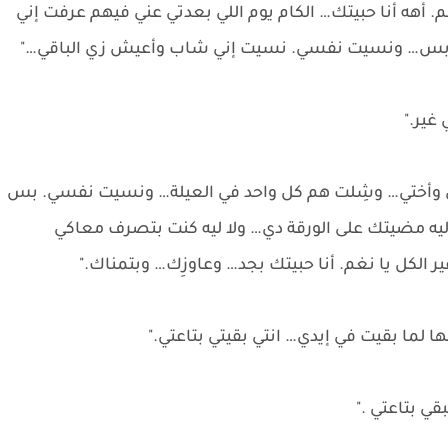
 أهه أنا حبيتك… الكام يوم اللي بعدتي عني فيهم عرفت إني
 وبس… ونسيت نفسي. نسيت إني شاب وأعيش زي الباقي…"
غير."
أمي وأختي… وشِلت هم كل واحد في العيلة… ونسيت نفسي. بس
 مضيتك على الورقة دي… ولا ليه كنت بتصرف معاكي
الكل يا نغم. أنا حبيتك بجد… وعاوزِك… وبتمناك."
لما بقيت في إيدي… انتي بقيتي بتاعتي."
 بتاعتي ."