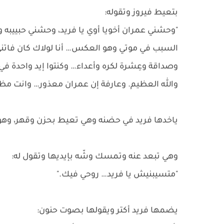
بتعيط فيروز وتقوله:
"وحشني عمران أخويا أوي يا فريد، وحشني حبييبه و
السبب في موتي وهو العكس… أنا لولاك كان فاتني 
وصداقة وعِشرة لكره وأعداء… وكنتوا إيد واحدة في
والله العظيم. وعارفة إن عمران معذور… وانت مظ
ياخدها فريد في حضنه وهي تعيط بحزن وقهر، و
وهي تبعد عنه وتمسك وشّه بإيديها وتقول له:
"متسيبنيش يا فريد… روحي فيك."
يضمها فريد أكتر ويقولها بصوت حنون: