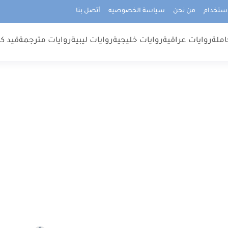
استخدام
من نحن
سياسة الخصوصيه
أتصل بنا
املة
روايات عراقية
روايات خليجية
روايات ليبية
روايات مترجمة
قيد كت