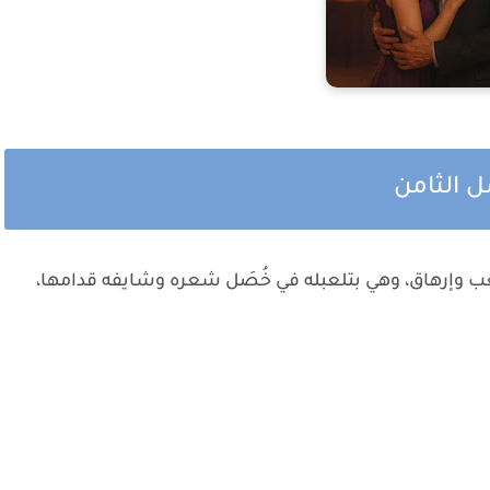
ل الثامن
بتعب وإرهاق، وهي بتلعبله في خُصَل شعره وشايفه قدامها،