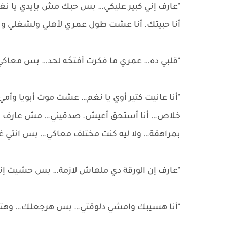
"عارف إني كبير عليكي… بس حبك مش بإيدي يا نغم.
أنا حبيتك. أنا عشت طول عمري لأهلي ولشغلي
"قلبي ده… عمري ما فكرت أفتحُه لحد… بس معاكي 
"أنا عانيت كتير أوي يا نغم… عشت موت أبويا و
خلاص… أنا أستحق أعيش. صدقيني… مش عارف ليه
بمراهقة… ولا ليه كنت مختلف معاكي… بس انتي غير 
"عارف إن الورقة دي ملهاش لازمة… بس حسّيت إنها 
"أنا هسيبك وامشي دلوقتي… بس هرجعلك… وهتبقي