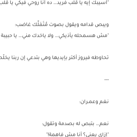
"أسيبك إيه يا قلب فريد… ده أنا روحي فيكي يا قلب
ويبص قدامه ويقول بصوت مُتَمَلِّك غاضب:
"مش هسمحله يأذيكي… ولا ياخدك مني… يا حبيبة ق
تحاوطه فيروز أكتر بإيديها وهي بتدعي إن ربنا يخل
---
نغم وعمـران:
نعم… بتبص له بصدمة وتقول:
"إزاي يعني؟ أنا مش فاهمة!"