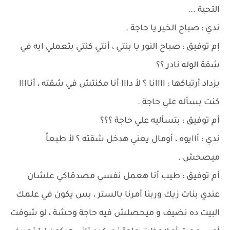
التحية ...
ندي : صباح الخير يا حاجة .
إم توفيق : صباح النور يا بنتي ، أنتي كنتي بتعملي ايه في
شقة الوله نادر ؟؟
يزداد أرتباكها : اااانا ؟ لأ دااا أنا مكنتش في شقته ، أناااا
كنت بسأله علي حاجة .
أم توفيق : بتسأليه علي حاجة ؟؟؟
ندي : أاايوه ، أومال يعني هدخل شقته ؟ لأ طبعاً
ميصحش .
أم توفيق : طيب أنا هعمل نفسي مصدقاكي علشان
عندي بنات زيك وربنا أمرنا بالستر ، بس يكون في علمك
البيت ده نضيف و ميحصلش فيه حاجة وحشة ، لو شوفت