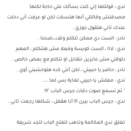
ندي : قولتلها إني كنت بسألك علي حاجة لكنها
مصدقتش وقالتلي أنها هتسكت لكن لو عرفت أني دخلت
عندك تاني هتقول جوزي .
نادر : الست دي ممكن تتكلم وتف،،،ضحنا .
ندي : لااا ، الست كويسة وفعلا مش هتتكلم ، المهم
دلوقتي مش عايزين نتقابل او نتكلم مع بعض خالص .
نادر : حاضر يا حبيبتي ، لكن أنتي كده هتوحشيني أوي .
ندي : معلش يا حبيبي لغاية بس لما ....
" ثم تسمع صوت دقات جرس الباب "!!!
ندي : جرس الباب بيرن !!! أنا هقفل ، شكلها رجعت تاني .
تغلق ندي المكالمة وتذهب لتفتح الباب لتجد شريفة