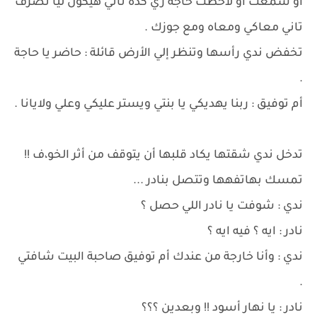
أو سمعت أو لاحظت حاجة زي كده تاني هيكون ليا تصرف
تاني معاكي ومعاه ومع جوزك .
تخفض ندي رأسها وتنظر إلي الأرض قائلة : حاضر يا حاجة
.
أم توفيق : ربنا يهديكي يا بنتي ويستر عليكي وعلي ولايانا .
تدخل ندي شقتها يكاد قلبها أن يتوقف من أثر الخو،ف !!
تمسك بهاتفهها وتتصل بنادر ...
ندي : شوفت يا نادر اللي حصل ؟
نادر : ايه ؟ فيه ايه ؟
ندي : وأنا خارجة من عندك أم توفيق صاحبة البيت شافتي
.
نادر : يا نهار أسود !! وبعدين ؟؟؟