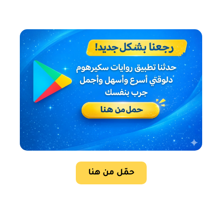
حمّل من هنا