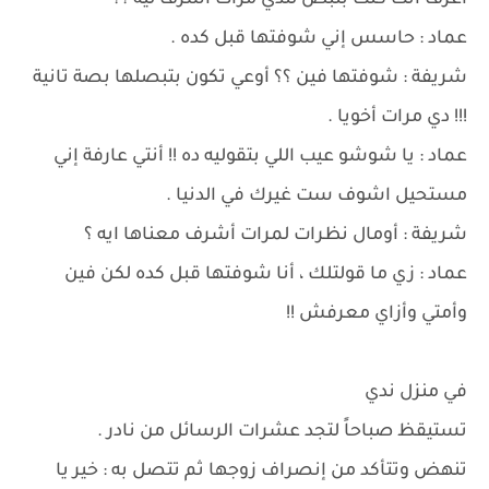
أعرف أنت كنت بتبص لندي مرات أشرف ليه ؟؟
عماد : حاسس إني شوفتها قبل كده .
شريفة : شوفتها فين ؟؟ أوعي تكون بتبصلها بصة تانية
!!! دي مرات أخويا .
عماد : يا شوشو عيب اللي بتقوليه ده !! أنتي عارفة إني
مستحيل اشوف ست غيرك في الدنيا .
شريفة : أومال نظرات لمرات أشرف معناها ايه ؟
عماد : زي ما قولتلك ، أنا شوفتها قبل كده لكن فين
وأمتي وأزاي معرفش !!
في منزل ندي
تستيقظ صباحاً لتجد عشرات الرسائل من نادر .
تنهض وتتأكد من إنصراف زوجها ثم تتصل به : خير يا