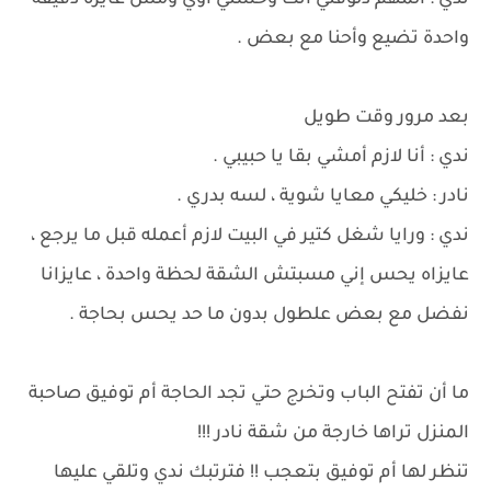
ندي : المهم دلوقتي أنت وحشني أوي ومش عايزة دقيقة
واحدة تضيع وأحنا مع بعض .
بعد مرور وقت طويل
ندي : أنا لازم أمشي بقا يا حبيبي .
نادر : خليكي معايا شوية ، لسه بدري .
ندي : ورايا شغل كتير في البيت لازم أعمله قبل ما يرجع ،
عايزاه يحس إني مسبتش الشقة لحظة واحدة ، عايزانا
نفضل مع بعض علطول بدون ما حد يحس بحاجة .
ما أن تفتح الباب وتخرج حتي تجد الحاجة أم توفيق صاحبة
المنزل تراها خارجة من شقة نادر !!!
تنظر لها أم توفيق بتعجب !! فترتبك ندي وتلقي عليها