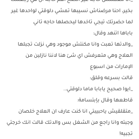
_انا معملتش حاجه غير الصح اهم حاجه ان هي رجعتلك
بخير، احنا مرضناش نسيبها تمشي دلوقتي لواحدها غير
لما حضرتك تيجي تاخدها ليحصلها حاجه تاني
باباها اتنهد وقال:
_والدتها تعبت وانا مكنتش موجود وهي نزلت تجبلها
العلاج وهي متعرفش اي شئ هنا لاننا نازلين من
الإمارات من اسبوع
قالت بسرعه وقلق:
_ايوا صحيح يابابا ماما دلوقتي..
قاطعها وقال بإبتسامة:
_متقلقيش ياحبيبتي انا كنت عارف ان العلاج خلصان
وجبته وانا راجع من الشغل بس والدتك قالت انك خرجتي
تجبيه!