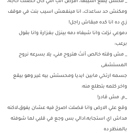
_ مكنش ينفع اسيبها، افرض أنتِ اللي كان حصلك حاجه،
ومكنش حد ساعدك، انا مينفعش اسيب بنت في موقف
زي ده انا كده مبقاش راجل!
دموعي نزلت وانا شيفاه دمه بينزل بغزارة وانا بقول
برعب:
_ مش وقته خالص أنتَ هتروح مني، يلا بسرعه نروح
المستشفى
جسمه ارتخي مابين ايديا ومحستش بيه غير وهو بيقع
واخر كلمه بتطلع منه:
_م. مش قادر!
وقع علي الارض وانا فضلت اصرخ فيه عشان يفوق،لاكنه
مداش اي استجابه،ادالي بس وجع في قلبي لما شوفته
بالمنظر ده