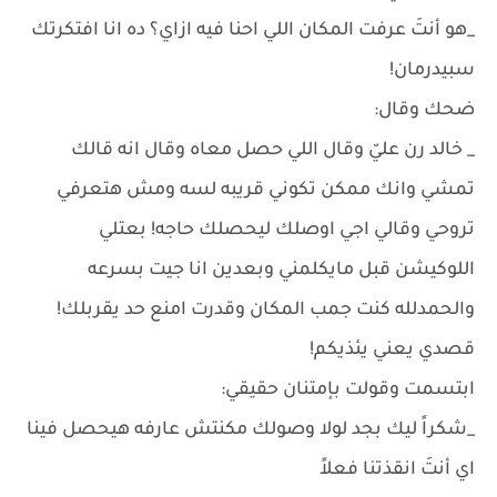
_هو أنتَ عرفت المكان اللي احنا فيه ازاي؟ ده انا افتكرتك
سبيدرمان!
ضحك وقال:
_ خالد رن عليّ وقال اللي حصل معاه وقال انه قالك
تمشي وانك ممكن تكوني قريبه لسه ومش هتعرفي
تروحي وقالي اجي اوصلك ليحصلك حاجه! بعتلي
اللوكيشن قبل مايكلمني وبعدين انا جيت بسرعه
والحمدلله كنت جمب المكان وقدرت امنع حد يقربلك!
قصدي يعني يئذيكم!
ابتسمت وقولت بإمتنان حقيقي:
_شكراً ليك بجد لولا وصولك مكنتش عارفه هيحصل فينا
اي أنتَ انقذتنا فعلاً