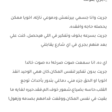
_اجري بقولك
جريت وانا جسمي بيرتعش ودموعي نازله، اخويا ممكن
يحصله حاجه وافقده،
جريت بسرعه بخوف وتفكير في اللي هيحصل، كنت علي
بعد منهم بجري في اي شارع يقابلني
اي ده، انا سمعت صوت صرخه! ده صوت خالد!
جريت بدون تفكير لنفس المكان،كان همي الوحيد انقذ
اخويا او الحق جزء مني، دماغي بتدور بأحداث توجع
القلب،حاسه بضياع،شعور خوف،الم،فقد،حيره لغايه ما
بقيت في نفس المكان،ووقفت قدامهم بصدمه وزهول!