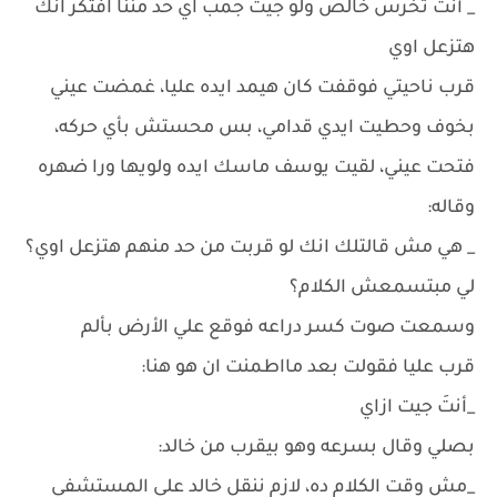
_ أنتَ تخرس خالص ولو جيت جمب اي حد مننا افتكر انك
هتزعل اوي
قرب ناحيتي فوقفت كان هيمد ايده عليا، غمضت عيني
بخوف وحطيت ايدي قدامي، بس محستش بأي حركه،
فتحت عيني، لقيت يوسف ماسك ايده ولويها ورا ضهره
وقاله:
_ هي مش قالتلك انك لو قربت من حد منهم هتزعل اوي؟
لي مبتسمعش الكلام؟
وسمعت صوت كسر دراعه فوقع علي الأرض بألم
قرب عليا فقولت بعد مااطمنت ان هو هنا:
_أنتَ جيت ازاي
بصلي وقال بسرعه وهو بيقرب من خالد:
_مش وقت الكلام ده، لازم ننقل خالد علي المستشفي