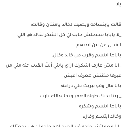
يلا
قالت بإبتسامه وبصيت لخالد بإمتنان وقالت:
_لا يابابا محصلش حاجه ليّ كل الشكر لخالد هو اللي
انقذني من بين ايديهم!
باباها ابتسم وقرب من خالد وقال:
_انا مش عارف اشكرك ازاي يابني أنتَ انقذت حته مني من
غيرها مكنتش هعرف اعيش
بابا قال وهو بيربت علي دراعه:
_ ربنا يديك طولة العمر ويخليهالك يارب
باباها ابتسم وشكره
وخالد ابتسم وقال: