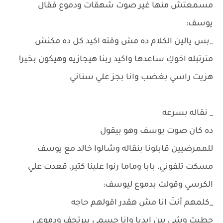
مسمعتش منها غير صوت شهقات ودموع فقال
يوسف:
_بس يالين الكلام ده مش وقته اكيد كل ده مكنش
مترتبله اخوكِ ساعدها واكيد ربنا هيجازيه وهيكون بخير!
هزيت راسي بغضب وانا بجز علي سناني
_ نقاله بسرعه
ده كان صوت يوسف وهو بيقول
للممرضيين قابلونا بنقاله وشالوا خالد مع يوسف
مسكت تلفوني، بابا وماما رنوا علينا كتير، قعدت علي
الكرسي وقولت بدموع ليوسف:
_كلمهم أنتَ انا مش هقدر اقولهم حاجه
حطيت وشي بين ايديا وانا جسمي بيرتجف ودموعي