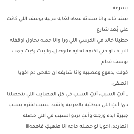
بسرعه
سِـند خالد وانا سندته معاه لغايه عربيه يوسف اللي كانت
علي بُعد شارع
حطينا خالد في الكرسي اللي ورا وانا جمبه بحاول اوقفله
النزيف او حتي اكتمه لغايه مانوصل، والبنت ركبت جمب
يوسف قدام
قولت بدموع وعصبيه وانا شايفه ان خلاص دم اخويا
اتصفى:
_ أنتِ السبب، أنتِ السبب في كل المصايب اللي بتحصلنا
دي! أنتِ اللي خبطتيه بالعربيه واتقيد بسبب لفتره بسبب
جبيرة ايده ورجله وأنتِ بردو السبب في اللي حصله
انهارده، اخويا لو حصله حاجه انا هنهيكِ فاهمه!!!