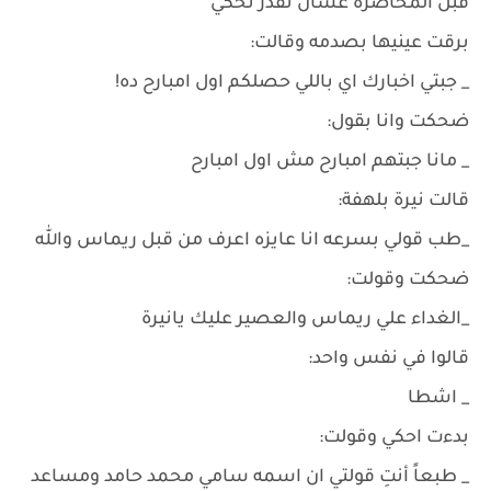
قبل المحاضرة عشان نقدر نحكي
برقت عينيها بصدمه وقالت:
_ جبتي اخبارك اي باللي حصلكم اول امبارح ده!
ضحكت وانا بقول:
_ مانا جبتهم امبارح مش اول امبارح
قالت نيرة بلهفة:
_طب قولي بسرعه انا عايزه اعرف من قبل ريماس والله
ضحكت وقولت:
_الغداء علي ريماس والعصير عليك يانيرة
قالوا في نفس واحد:
_ اشطا
بدءت احكي وقولت:
_ طبعاً أنتِ قولتي ان اسمه سامي محمد حامد ومساعد