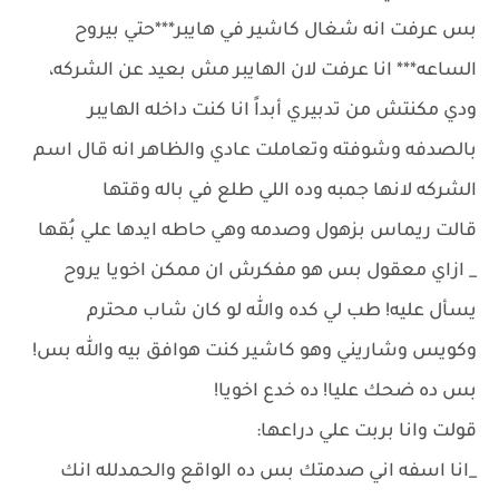
بس عرفت انه شغال كاشير في هايبر***حتي بيروح
الساعه*** انا عرفت لان الهايبر مش بعيد عن الشركه،
ودي مكنتش من تدبيري أبداً انا كنت داخله الهايبر
بالصدفه وشوفته وتعاملت عادي والظاهر انه قال اسم
الشركه لانها جمبه وده اللي طلع في باله وقتها
قالت ريماس بزهول وصدمه وهي حاطه ايدها علي بُقها
_ ازاي معقول بس هو مفكرش ان ممكن اخويا يروح
يسأل عليه! طب لي كده والله لو كان شاب محترم
وكويس وشاريني وهو كاشير كنت هوافق بيه والله بس!
بس ده ضحك عليا! ده خدع اخويا!
قولت وانا بربت علي دراعها:
_انا اسفه اني صدمتك بس ده الواقع والحمدلله انك