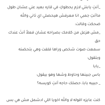
_أنتِ يابنتي لازم يحطوكِ في قاره بعيد عني عشان طول
ماأنتِ جمبي انا معرفش هيحصلي اي تاني والله
ضحكت وقالت:
_مش هزعل من كلامك بصراحه عشان فعلاً أنتَ عندك
حق
سمعت صوت شخص وراها فلفت وهي بتحضنه
وبتقول:
_بابا
باس جبينها وحاوط وشها وهو بيقول:
_ حبيبه بابا، حصلك حاجه أنتِ كويسه؟
كنت عايزه اقوله لا والله اخويا اللي ادشمل مش هي بس