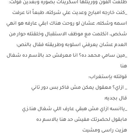
طلعت الفون ووريتلها اسكرينات بصوره وبعدين قولت:
_كنت خارجه امبارح وعديت علي شركته، طبعاً انا عرفت
اسمه وشكله، عشان لو روحت هناك ابقي عارفه هو انهي
شخص، اتكلمت مع موظف الاستقبال وخلقتله حوار من
العدم عشان يعرفني اسلوبه وطريقته فقال بالنص:
_مين سامي محمد ده؟ انا معرفش حد بالأسم ده شغال
هنا
قولتله بإستغراب:
_ ازاي؟ معقول يمكن مش فاكر بس دور تاني
قال بجديه:
_ياانسه ازاي مش هبقي عارف اللي شغال هنا،زي
مابقول لحضرتك مفيش حد هنا بالاسم ده
هزيت راسي ومشيت