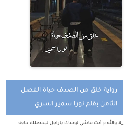
رواية خلق من الصدف حياة الفصل
الثامن بقلم نورا سمير السري
_لا والله م أنتَ ماشي لوحدك ياراجل ليحصلك حاجه