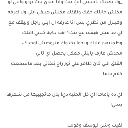
_ولا يهمك ياحبيبتي أنتِ بنت وانا عندي بنت بردو وابني لو
مكنش جابلك حقك ونقذك مكنش هيبقي ابني ولا اعرفه
وهينزل من نظري بس انا عارفه ان ابني راجل وبيقف مع
اي حد مش هيقف مع بنت؟ اهم حاجه كلمي اهلك
وطمنيهم عليكِ ويجوا يخدوكِ متروحيش لوحدك،
محدش عارف يابنتي ممكن يحصل اي تاني
القلق اللي كان ظاهر علي نور راح تلقائي بعد ماسمعت
كلام ماما
اي ده ياماما! اي كل الحنيه دي! بدل ماتجيبيها من شعرها
يعني!
لفيت وشي ليوسف وقولت: