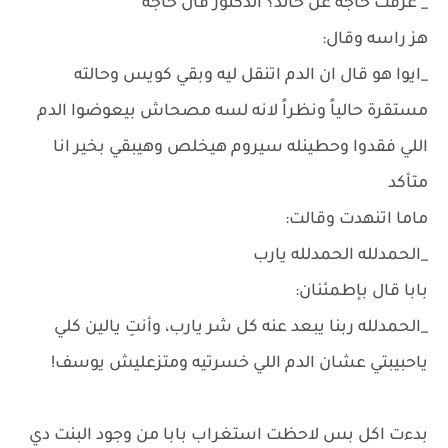
_ عرفت حاجه عن خالد؟ الدكتور قال حاجه
هز راسه وقال:
_ايوا هو قال ان الدم اتنقل ليه وبقي كويس وحالته
مستقرة حالياً ونظراً لانه لسه مصحاش بيعوضوا الدم
اللي فقدوا وحطينله سيروم هيخلص وهيبقي بخير انا
متأكد
ماما اتنهدت وقالت:
_الحمدلله الحمدلله يارب
بابا قال بإطمئنان:
_الحمدلله ربنا يبعد عنه كل شر يارب، وأنتِ يالين كلي
ياحبيبتي عشان الدم اللي خسرتيه ومتزعليش يوسف!
بدءت اكل بس لاحظت استغراب بابا من وجود البنت دي