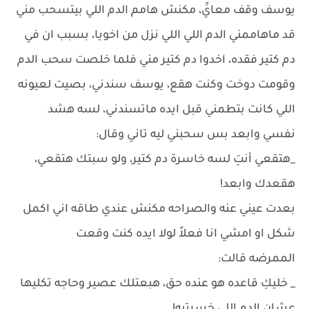
يوسف وقف معايِّ، مكنش هامم الدم اللي بيتسحب مني
قد ماهاممني الدم اللي اللي نزل من اخويا، بسبب ان في
دم كتير فقده، اخدوا دم كتير مني فلما خلصت سحب الدم
وقومت دوخت وكنت هقع، يوسف سندني، بصيت لعيونه
اللي كانت بتطمني قبل ايده ماتسندني، لسه هشد
نفسي وابعد بس سحبني ليه تاني وقال:
_هتقعي أنتِ لسه خاسرة دم كتير، ولو سبتك هتقعي،
هقعدك وابعد!
بعدت عيني عنه والصراحه مكنش عندي طاقه اني اكمل
شكل او امشي انا فعلاً لولا ايده كنت وقعت
الممرضه قالت:
_ خليكِ قاعده هو عنده حق، هبعتلك عصير وحاجه تكليها