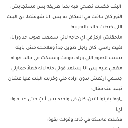
البنت فضلت تصحي فيه بكذا طريقه بس مستجابش،
النور كان خافت في المكان ده بس، انا شوفتها، دي البنت
اللي خبطت خالد بالعربيه!
ملحقتش اركز في اي حاجه لاني سمعت صوت حد ورانا،
لفيت راسي، كان راجل طويل جداً وملامحه مش باينه
بسبب الضوء اللي وراه، خوفت ومسكت في خالد، هو اه
مغمي عليه بس انا بستمد قوتي منه لانه فعلاً حمايتي
جسمي ارتعش بدون اراده مني وقربت البنت عليا عشان
تبعد عنه فقال:
_اوه! بقيتوا اتنين، كان في واحده بس أنتِ جيتي هديه ولا
اي!
فضلت ماسكه في خالد وقولت بقوة: