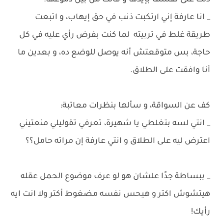
دلت على نفسها بإيدها و قالت من بين دموعها:
_ انا عارفة إني ارتكبت ذنب في حق إيهاب، و اتبعت
طريقة غلط في تربيته لما كنت بفرض رأي عليه في كل
حاجة، بس متوقعتش أنه يوصل للوضع ده، و بعدين ما
أنا وافقت على الطلاق.
كف عن السواقة، و سألها بنظرات معاتبة:
_ انتي لسه بتغلطي يا شهيرة، تعرفي تقوليلي منعتيني
اعترض ليه على الطلاق و انتي عارفة إن مراته حامل؟؟
_ ببساطة جدًا علشان هو لو عرف موضوع الحمل عقله
هيتشوش اكتر و هيحس نفسه مضغوط أكتر ولا انت ايه
رأيك!