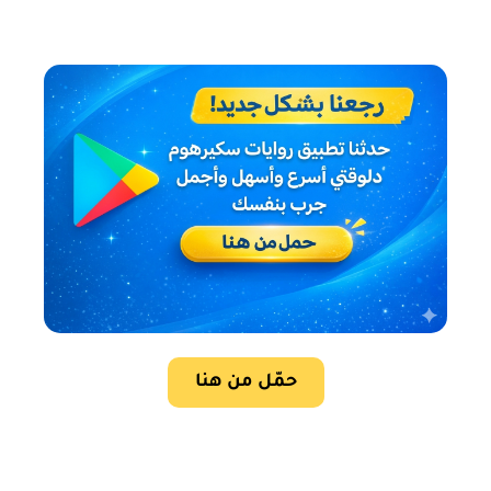
حمّل من هنا