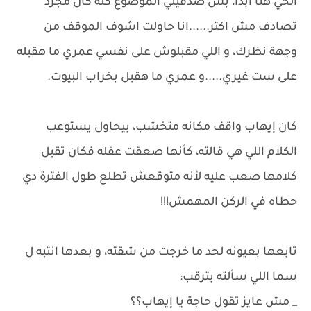
الحي هنا أبدًا، بس صدقيني الموضوع كله كان مجرد
تصادف مش اكتر......انا حاولت اشوف الموقف من
وجهة نظرك، و اللي مقبلوش على نفسي عمري ما هقبله
على ست غيري.....و عمري ما هقبل بخراب البيوت.
كان إيهاب واقف مكانه متخشب، بيحاول يستوعب
الكلام اللي هي قالته، كأنها صعقت عقله فكان تقبل
كلامها صعب عليه لأنه متوقعش تطلع طول الفترة دي
حطاه في الركن المهمش!!!
تابعها بعيونه لحد ما خرجت من شقته، و بعدها انتبه ل
سما اللي سألته بترقب:
_ مش عايز تقول حاجة يا إيهاب؟؟