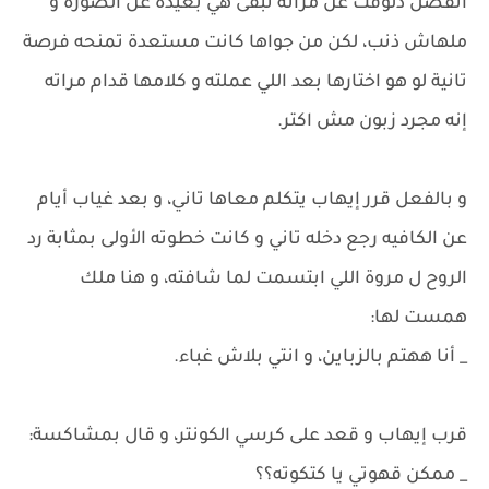
انفصل دلوقت عن مراته تبقى هي بعيدة عن الصورة و
ملهاش ذنب، لكن من جواها كانت مستعدة تمنحه فرصة
تانية لو هو اختارها بعد اللي عملته و كلامها قدام مراته
إنه مجرد زبون مش اكتر.
و بالفعل قرر إيهاب يتكلم معاها تاني، و بعد غياب أيام
عن الكافيه رجع دخله تاني و كانت خطوته الأولى بمثابة رد
الروح ل مروة اللي ابتسمت لما شافته، و هنا ملك
همست لها:
_ أنا ههتم بالزباين، و انتي بلاش غباء.
قرب إيهاب و قعد على كرسي الكونتر، و قال بمشاكسة:
_ ممكن قهوتي يا كتكوته؟؟