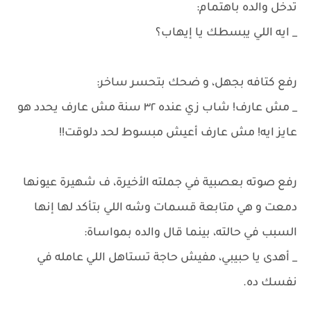
تدخل والده باهتمام:
_ ايه اللي يبسطك يا إيهاب؟
رفع كتافه بجهل، و ضحك بتحسر ساخر:
_ مش عارف! شاب زي عنده ٣٢ سنة مش عارف يحدد هو
عايز ايه! مش عارف أعيش مبسوط لحد دلوقت!!
رفع صوته بعصبية في جملته الأخيرة، ف شهيرة عيونها
دمعت و هي متابعة قسمات وشه اللي بتأكد لها إنها
السبب في حالته، بينما قال والده بمواساة:
_ أهدى يا حبيبي، مفيش حاجة تستاهل اللي عامله في
نفسك ده.