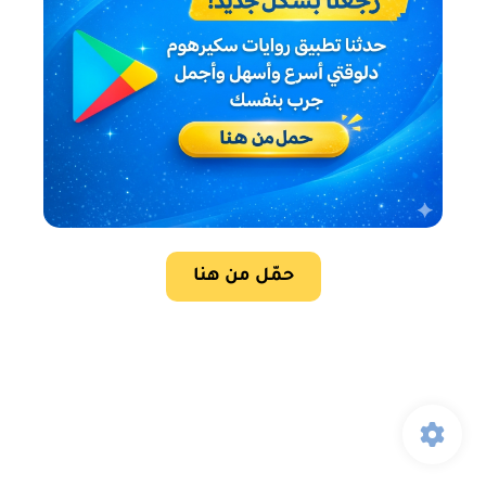
حمّل من هنا