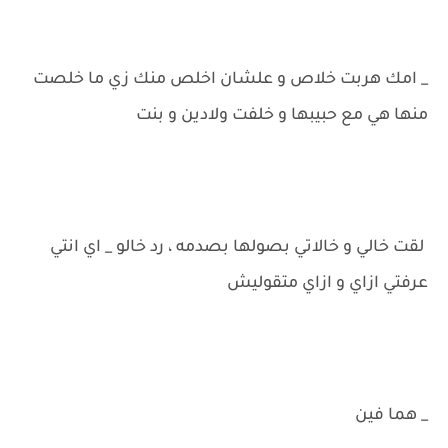
_ امك هربت خلاص و علشان اخلص منك زي ما خلصت
منها هي مع حبيبها و خلفت ولادين و بنت
لقت خالي و خالاتي بصولها بصدمه ، رد خالو _ اي انتي
عرفتي ازاي و ازاي متقوليش
_ هما فين