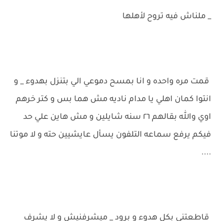
_ ملناش فيه تروح لأهلها
قمت مره واحده و انا بمسح دموعي الي بتنزل بهدوء _ و
انتوا كمان اهلي يا مدام ناديه مش هما بس و كتر خرهم
اوي والله بقالهم ٢٦ سنه شايلين و مش هاين علي حد
فيكم يرفع سماعه التلفون يسأل عايشيين حته و لا موتنا
....
قاطعتني بكل هدوء و برود _ ميشرفنيش و لا يشرف