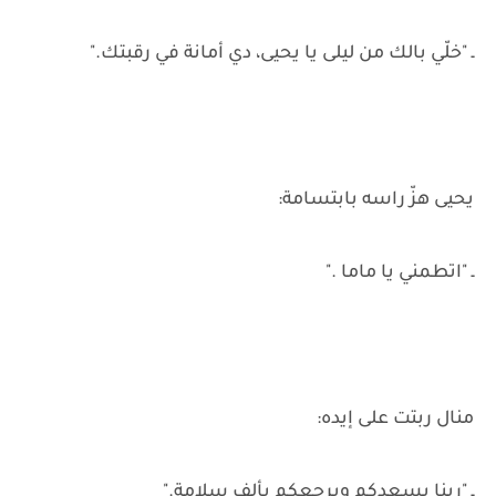
ـ "خلّي بالك من ليلى يا يحيى، دي أمانة في رقبتك."
يحيى هزّ راسه بابتسامة:
ـ "اتطمني يا ماما ."
منال ربتت على إيده:
ـ "ربنا يسعِدكم ويرجعكم بألف سلامة."