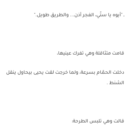
ـ "أيوه يا ستّي، الفجر أذن... والطريق طويل."
قامت متثاقلة وهي تفرك عينيها،
دخلت الحمّام بسرعة، ولما خرجت لقت يحيى بيحاول ينقل
الشنط .
قالت وهي تلبس الطرحة: