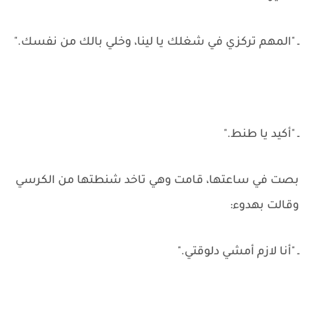
ـ "المهم تركزي في شغلك يا لينا، وخلي بالك من نفسك."
ـ "أكيد يا طنط."
بصت في ساعتها، قامت وهي تاخد شنطتها من الكرسي
وقالت بهدوء:
ـ "أنا لازم أمشي دلوقتي."