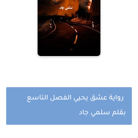
رواية عشق يحيي الفصل التاسع
بقلم سلمي جاد