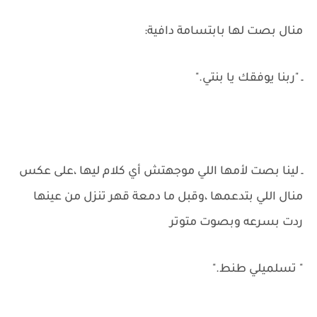
منال بصت لها بابتسامة دافية:
ـ "ربنا يوفقك يا بنتي."
ـ لينا بصت لأمها اللي موجهتش أي كلام ليها ،على عكس
منال اللي بتدعمها ،وقبل ما دمعة قهر تنزل من عينها
ردت بسرعه وبصوت متوتر
" تسلميلي طنط."