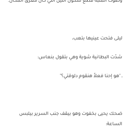
وصوت المنبّه قطع سكون الليل اللي كان مغرق المكان.
ليلى فتحت عينيها بتعب،
شدّت البطانية شوية وهي بتقول بنعاس:
ـ "هو إحنا فعلاً هنقوم دلوقتي؟"
ضحك يحيى بخفوت وهو بيقف جنب السرير بيلبس
الساعة: