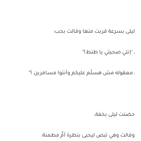
ليلى بسرعة قربت منها وقالت بحب:
ـ "إنتي صحيتي يا طنط؟"
ـ معقوله مش هسلّم عليكم وأنتوا مسافرين ؟"
حضنت ليلى بخفة،
وقالت وهي تبص ليحيى بنظرة أمٍّ مطمنة: