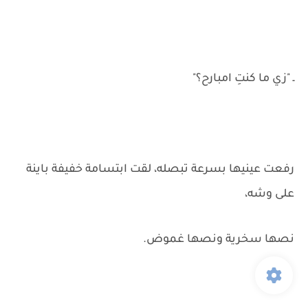
ـ "زي ما كنتِ امبارح؟"
رفعت عينيها بسرعة تبصله، لقت ابتسامة خفيفة باينة
على وشه،
نصها سخرية ونصها غموض.