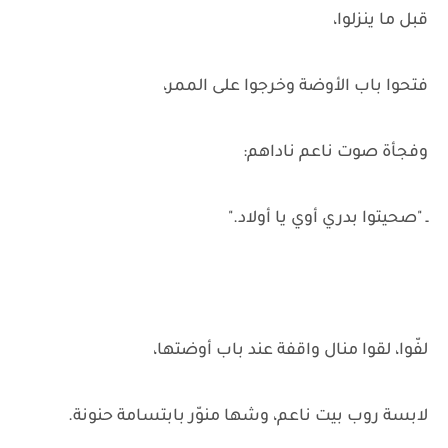
قبل ما ينزلوا،
فتحوا باب الأوضة وخرجوا على الممر،
وفجأة صوت ناعم ناداهم:
ـ "صحيتوا بدري أوي يا أولاد."
لفّوا، لقوا منال واقفة عند باب أوضتها،
لابسة روب بيت ناعم، وشها منوّر بابتسامة حنونة.