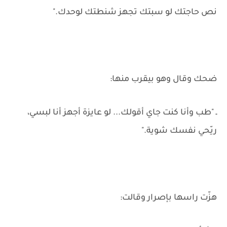
نص حاجتك لو سبتك تجهز شنطتك لوحدك."
ضحك وقال وهو بيقرب منها:
ـ "طب وأنا كنت جاي أقولك... لو عايزة أجهز أنا لبسي،
ريّحي نفسك شوية."
هزّت راسها بإصرار وقالت: