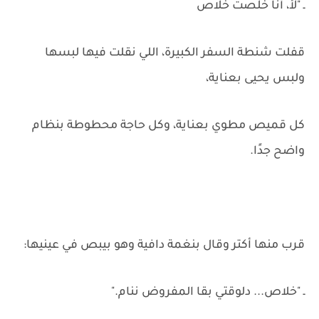
ـ "لأ، أنا خلصت خلاص
قفلت شنطة السفر الكبيرة، اللي نقلت فيها لبسها
ولبس يحيى بعناية،
كل قميص مطوي بعناية، وكل حاجة محطوطة بنظام
واضح جدًا.
قرب منها أكتر وقال بنغمة دافية وهو بيبص في عينيها:
ـ "خلاص... دلوقتي بقا المفروض ننام."