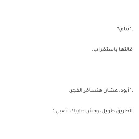
ـ "ننام؟"
قالتها باستغراب.
ـ "أيوه، عشان هنسافر الفجر.
الطريق طويل، ومش عايزك تتعبي."