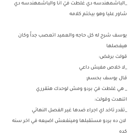
_الباشمهندسه دي غلطت فيّ انا والباشمهندسه دي
شاور عليا وهو بيختم كلامه
يوسف شرح له كل حاجه والعميد اتعصب جداً وكان
هيفصلها
قولت برفض:
_لا خلاص مفيش داعي
قال يوسف بحسم:
_ هي غلطت فيّ بردو ومش لوحدك هتقرري
اتنهدت وقولت:
_تقدر تاخد اي اجراء ضدها غير الفصل النهائي
لان ده بردو مستقبلها ومينفعش اضيعه في اخر سنه
كده