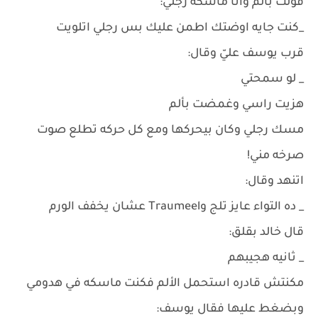
قولت بألم وانا ماسكه رجلي:
_كنت جايه اوضتك اطمن عليك بس رجلي اتلويت
قرب يوسف عليّ وقال:
_ لو سمحتي
هزيت راسي وغمضت بألم
مسك رجلي وكان بيحركها ومع كل حركه تطلع صوت
صرخه مني!
اتنهد وقال:
_ ده التواء عايز تلج وTraumeel عشان يخفف الورم
قال خالد بقلق:
_ ثانيه هجيبهم
مكنتش قادره استحمل الألم فكنت ماسكه في هدومي
وبضغط عليها فقال يوسف: