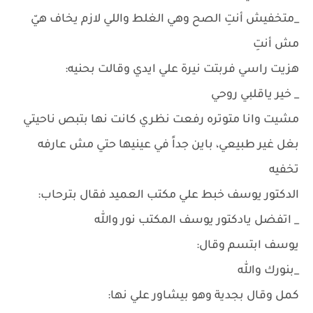
_متخفيش أنتِ الصح وهي الغلط واللي لازم يخاف هيّ
مش أنتِ
هزيت راسي فربتت نيرة علي ايدي وقالت بحنيه:
_ خير ياقلبي روحي
مشيت وانا متوتره رفعت نظري كانت نها بتبص ناحيتي
بغل غير طبيعي، باين جداً في عينيها حتي مش عارفه
تخفيه
الدكتور يوسف خبط علي مكتب العميد فقال بترحاب:
_ اتفضل يادكتور يوسف المكتب نور والله
يوسف ابتسم وقال:
_بنورك والله
كمل وقال بجدية وهو بيشاور علي نها: