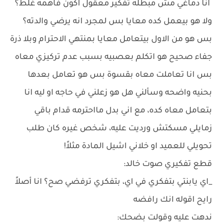
انا دماغي مش مبطله تفكير معقول اكون فاهمه غلط؟
ولا هو بيعمل كده معايا بس لمجرد انه يرضي والدته؟
بس هو من الاول بيتعامل معايا بمنتهي الاحترام وبلا ذرة
جفاء صحيح هو اتكلم بعصبيه بسبب عدم تركيزي معاه
بس انا تعاملت معاه بقسوة بس هو تعامل بعدها
بحنيه واضحه وسألني هل هو زعلني في حاجه او ليه انا
بتعامل معاه كده، مع اني بدل مااحترمه قدام باقي
زمايلي مسكتش ورديت عليه، شخص غيره كان طلب
تحويلي للعميد او خلاني اشيل المادة مثلاً!
قطع تفكيري صوت خالد:
_اي يابنتي بتفكري في اي، بتفكري ترفضي صح؟ انا أصلاً
رايح اقوله انك رافضه
ندهت عليه وقولت بضحك: