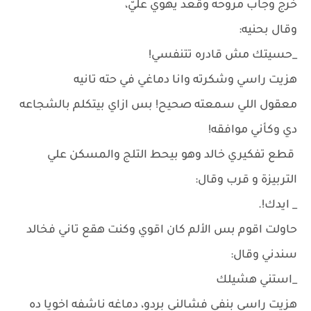
خرج وجاب مروحه وقعد يهوي عليّ،
وقال بحنيه:
_حسيتك مش قادره تتنفسي!
هزيت راسي وشكرته وانا دماغي في حته تانيه
معقول اللي سمعته صحيح! بس ازاي بيتكلم بالشجاعه
دي وكأني موافقه!
قطع تفكيري خالد وهو بيحط التلج والمسكن علي
التربيزة و قرب وقال:
_ ايدك!.
حاولت اقوم بس الألم كان اقوي وكنت هقع تاني فخالد
سندني وقال:
_استني هشيلك
هزيت راسي بنفي فشالني بردو، دماغه ناشفه اخويا ده