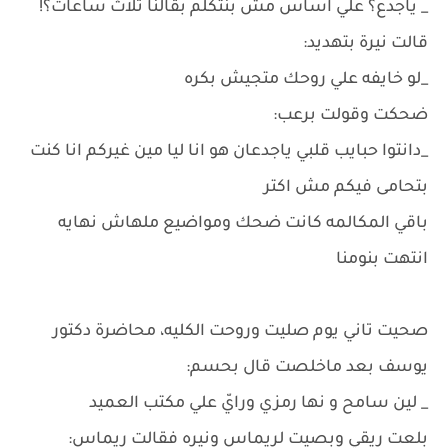
_ ياجدع؟ علي اساس مش بنتكلم بقالنا ثلاث ساعات؟!
قالت نيرة بتهديد:
_لو خايفه علي روحك متجيش بكره
ضحكت وقولت برعب:
_دانتوا حبايب قلبي ياجدعان هو انا ليا مين غيركم انا كنت
بتحامى فيكم مش اكتر
باقي المكالمه كانت ضحك ومواضيع ملهاش نهايه
انتهت بنومنا
صحيت تاني يوم صليت وروحت الكليه، محاضرة دكتور
يوسف بعد ماخلصت قال بحسم:
_ لين سامح و نها رمزي ورايّ علي مكتب العميد
بلعت ريقي وبصيت لريماس ونيره فقالت ريماس: