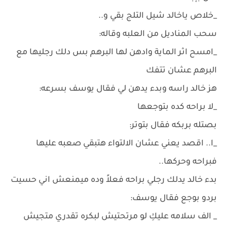
_خلاص ياخالد شيل التلج بقي و..
سحب المناديل من العلبه وقاله:
_امسح اثر الماية وادهن لها البرهم بس دلك رجليها مع
البرهم عشان تتفك
هز خالد راسه وبدء يدهن لي فقال يوسف بسرعه:
_لا براحه كده بتوجعها
بصتله بربكه فقال بتوتر:
_ا.. اقصد يعني عشان الالتواء هتبقي صعبه عليها
فبراحه وحركها..
بدء خالد يدلك رجلي براحه فعلاً وده ميمنعش اني حسيت
بردو بوجع فقال يوسف:
_ الف سلامه عليكِ لو مرتحتيش لبكره تقدري متجيش