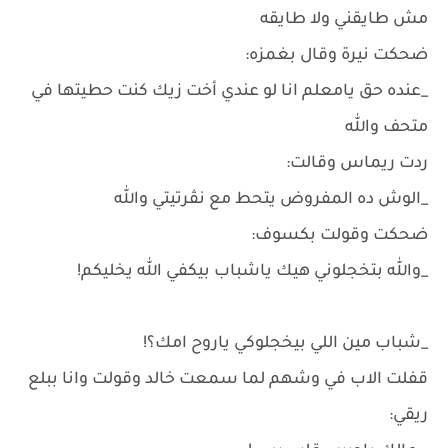
مش طايقني ولا طايقه
ضحكت نيرة وقال بغمزه:
_عنده حق يامعلم انا لو عندي أخت زيك كنت حطيتها في
متحف والله
ردت ريماس وقالت:
_الوش ده المفروض يتحط مع نڤرتيتي والله
ضحكت وقولت بكسوف:
_والله بتخجلوني هيك ياشباب بيكفي الله يخليكم!
_شباب مين اللي بيخجلوكي ياروح امك؟!
قفلت الاب في وشهم لما سمعت خالد وقولت وانا ببلع
ريقي: