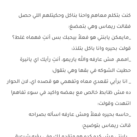
كنت بتكلم معاهم واحنا بناكل وحكيتلهم اللي حصل
فقالت ريماس وهي بتمضغ:
_مايمكن يابنتي هو فعلاً بيحبك بس أنتِ فهماه غلط؟
قولت بحيره وانا باكل بتلذذ:
_اممم. مش عارفه والله ياريمو، أنتِ رأيك اي يانيرة
حطيت الشوكه في بقها وهي بتقول:
_ انا برأيي تقعدي معاه وتفهمي هو قصده اي، لان الحوار
ده مش ظابط خالص مع بعضه واكيد في سوء تفاهم!
اتنهدت وقولت:
_حاسه بحيره فعلاً ومش عارفه اسأله بصراحه
قالت ريماس بتوضيح: