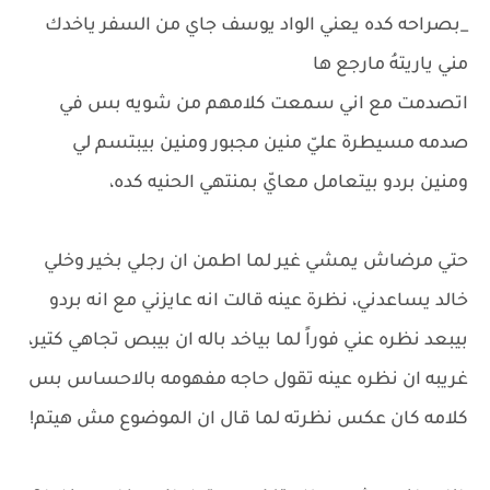
_بصراحه كده يعني الواد يوسف جاي من السفر ياخدك
مني ياريتهُ مارجع ها
اتصدمت مع اني سمعت كلامهم من شويه بس في
صدمه مسيطرة عليّ منين مجبور ومنين بيبتسم لي
ومنين بردو بيتعامل معايّ بمنتهي الحنيه كده،
حتي مرضاش يمشي غير لما اطمن ان رجلي بخير وخلي
خالد يساعدني، نظرة عينه قالت انه عايزني مع انه بردو
بيبعد نظره عني فوراً لما بياخد باله ان بيبص تجاهي كتير،
غريبه ان نظره عينه تقول حاجه مفهومه بالاحساس بس
كلامه كان عكس نظرته لما قال ان الموضوع مش هيتم!