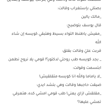
سمعت صوت ماما ودخلت وهي بترحب بيوسف وبعدين
بصتلي بإستغراب وقالت:
_مالك يالين
قال يوسف بتوضيح:
_مفيش ياطنط التواء بسيط وهتبقي كويسه إن شاء
الله
قربت عليّ وقالت بقلق:
_ بجد كويسه طب روحتي لدكتور؟! قومي يلا نروح نطمن
ابتسمت وقولت:
_لا ياماما والله انا كويسه متقلقيش!
ضيقت حاجبها وقالت وهي بتشد ايدي:
_مقلقش ازاي يعني! طب قومي امشي كده، هتعرفي
تمشي عليها؟