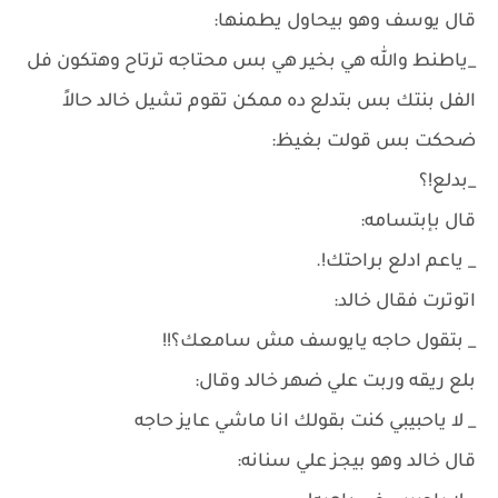
قال يوسف وهو بيحاول يطمنها:
_ياطنط والله هي بخير هي بس محتاجه ترتاح وهتكون فل
الفل بنتك بس بتدلع ده ممكن تقوم تشيل خالد حالاً
ضحكت بس قولت بغيظ:
_بدلع!؟
قال بإبتسامه:
_ ياعم ادلع براحتك!.
اتوترت فقال خالد:
_ بتقول حاجه يايوسف مش سامعك؟!!
بلع ريقه وربت علي ضهر خالد وقال:
_ لا ياحبيبي كنت بقولك انا ماشي عايز حاجه
قال خالد وهو بيجز علي سنانه: