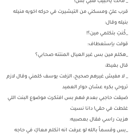
_ مالك ياحبيب قلبي بس!
قرب عليّ ومسكني من التيشيرت في حركه اخويه منيله
بنيله وقال:
_كُنتِ بتكلمي مين؟!
قولت بإستعطاف:
_هكلم مين بس غير العيال المنتنه صحابي؟
قال بغيظ:
_ لا مفيش غيرهم صحيح، الزفت يوسف كلمني وقال لازم
تروحي بكره عشان حوار العميد
ضيقت حاجبي بعدم فهم بس افتكرت موضوع البنت اللي
غلطت في حقي! دانا نسيت
هزيت راسي فقال بعصبيه:
_بس وقسماً بالله لو عرفت انه اتكلم معاكِ في حاجه