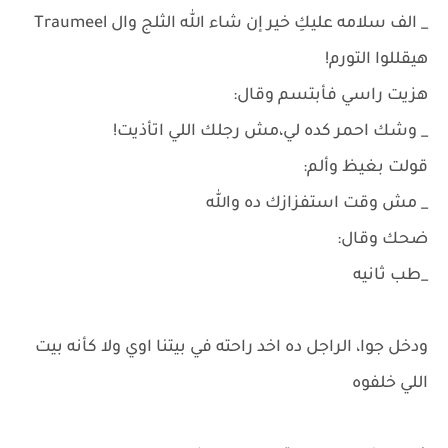
_ الف سلامه عليكِ خير إن شاء الله الثلج وال Traumeel
هيقللوا التورم!
هزيت راسي فأبتسم وقال:
_ وشك احمر كده لي،مش رجلك اللي اتأذيت!
قولت بغيظ وألم:
_ مش وقت استفزازك ده والله
ضحك وقال:
_طب ثانيه
ودخل جوا، الراجل ده اخد راحته في بيتنا اوي ولا كأنه بيت
اللي خلفوه