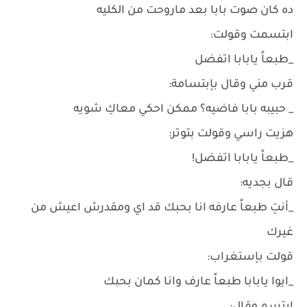
ده كان صوت بابا بعد ماروحت من الكليه
ابتسمت وقولت:
_طبعاً يابابا اتفضل
قرب مني وقال بإبتسامة:
_ حبيبه بابا فاضيه؟ ممكن احكي معاكِ شويه
هزيت راسي وقولت بتوتر:
_طبعاً يابابا اتفضل!
قال بجديه:
_أنتِ طبعاً عارفه انا بحبك قد اي ومقدرش اعيش من
غيرك
قولت بإستغراب:
_ايوا يابابا طبعاً عارف وانا كمان بحبك