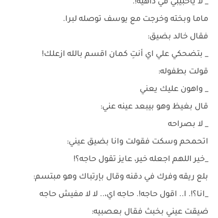
_ لا ياحبيبي في داهيه!.
ماما وبخته وخرجت مع يوسف توصله لبرا.
فقال خالد بضيق:
_ بتضحكي علي اي أنتِ كمان اقسم بالله ازعلك!
قولت بطفوله:
_ واهون عليك يعني
قال بغيظ وهو بيبعد عينه عني:
_ لا بصراحه
اتحمحم وسكت فقولت وانا بضيق عيني:
_خير اللهم اجعله خير، عايز تقول حاجه؟!
بلع ريقه وفرك في دقنه وقال بإرتباك وهو مبتسم:
_انا؟!. ا.. اقول حاجه!. حاجه اي،.. لا لا مفيش حاجه
ضيقت عيني بخبث فقال بعصبيه: