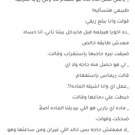
_ يابنتي مش كده كده هو متقدم لك وفي رؤيه شرعية
طبيعي هتسأليه!
قولت وانا ببلع ريقي:
_ده اخويا هيبلعه قبل مايدخل بيتنا تاني، انا حساه
معدش طايقه خالص
ضيقت نيره حاجبها بإستغراب وقالت:
_ لي هو حصل منه حاجه ولا اي
قالت ريماس بإستفهام:
_عمل اي وانا اشيله الماده!؟.
خبطت علي دماغها وقالت:
_ ماده اي ياربي هو اللي بيديلنا الماده أصلاً
ضحكت وقولت:
_لا معملش حاجه بس خالد اللي غيران ومن ساعتها وهو