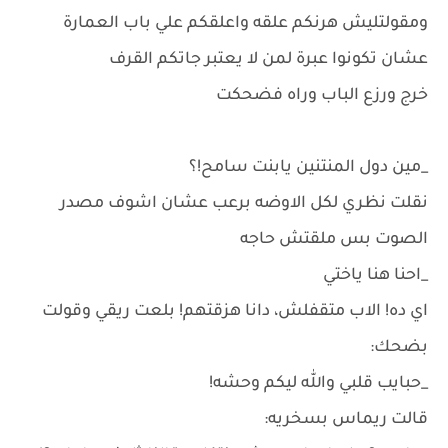
ومقولتليش هرنكم علقه واعلقكم علي باب العمارة
عشان تكونوا عبرة لمن لا يعتبر جاتكم القرف
خرج ورزع الباب وراه فضحكت
_مين دول المنتنين يابنت سامح!؟
نقلت نظري لكل الاوضه برعب عشان اشوف مصدر
الصوت بس ملقتش حاجه
_احنا هنا ياختي
اي ده! الاب متقفلش، دانا هزقتهم! بلعت ريقي وقولت
بضحك:
_حبايب قلبي والله ليكم وحشه!
قالت ريماس بسخريه: