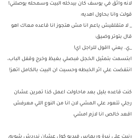
لانه واثق في يوسف كان بيدخله البيت وسمحله يوصلني!
قولت وانا بحاول اهديه:
_ لا متقلقيش ياعم انا مش هتجوز انا قاعده معاك اهو
قال بتوتر وضيق:
_ي. يعني ااقول للراجل اي!
ابتسمت بتمثيل الخجل فبصلي بغيظ وخرج وقفل الباب،
انتفضت علي اثر الخبطه وحسيت ان البيت بالكامل اتهز!
كنت قاعده بليل بعد ماحاولت اعمل كذا تمرين عشان
رجلي تتعود علي المشي لان انا من النوع اللي معرفش
اقعد خالص انا لازم امشي
رنيت علي نيرة وريماس فيديو كول عشان ندردش شويه،