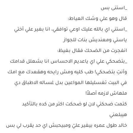
_استنى بس
قال وهو علي وشك العياط:
_استني اي بالله عليك اوعي توافقي، انا بغير علي أختي
ياستي ومعنديش بنات للجواز
انفجرت من الضحك فقال بغيظ:
_بتضحكي علي اي ياعديم الاحساس انا بشعلل قدامك
وأنتِ بتضحكي! طب كليه ومش رايحه وهقعدك مع امك
في البيت تغسليلها المواعين بدل غساله الاطباق دي
ملهاش لازمه أصلاً!
كتمت ضحكتي لان لو ضحكت اكتر من كده بالتأكيد
هيبلعني
خالد طول عمره بيغير عليّ ومبيحبش اي حد يقرب لي بس