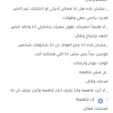
ابتسم وقال:
_ عشان كده هل انا ممكن أذيكي او اختارلك غير الخير
هزيت راسي بنفي وقولت:
_ لا طبعاً حضرتك طول عمرك بتختارلي انا وخالد الخير
اتنهد بإرتياح وقال:
_عشان كده انا عايز اقولك ان انا شايفلك شخص
كويس جداً بس مش انا اللي هختاره أنتِ
قولت بتوتر وارتباك:
_م. مش فاهمه
ضحك وقال:
_ لا أنتِ فاهمه وانا عارف انك فاهمه وأنتِ عارف ان انا
فاهم انك فاهمه!
ضحكت فقال: