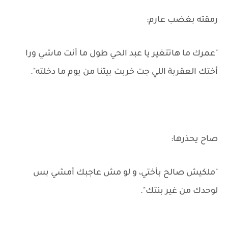
رمقته بغضب عارم:
"عمرك ما هاتتغير يا عبد الحي طول ما أنت ماشي ورا
أختك العقربة اللي جت خربت بيتنا من يوم ما دخلته".
صاح يحذرها:
"ملكيش صالح بأختي، و لو مش عاجبك أمشي بس
لوحدك من غير بنتك".