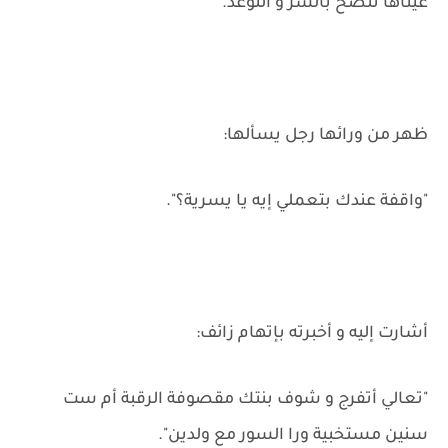
عيناها تنضح بالشر و التوعد.
ظهر من ورائها رجل يسألها:
"واقفة عندك بتعملي إيه يا يسرية؟".
أشارت إليه و أخبرته بإتهام زائف:
"تعالي أتفرج و شوف بنتك مقصوفة الرقبة أم ست
سنين مستخبية ورا السور مع ولدين".