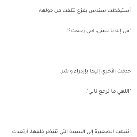
أستيقظت سندس بفزع تتلفت من حولها:
"في إيه يا عمتي، امي رجعت؟".
حدقت الأخري إليها بإزدراء و شر:
"اللهي ما ترجع تاني".
انتبهت الصغيرة إلي السيدة التي تنتظر خلفها، أرتعدت