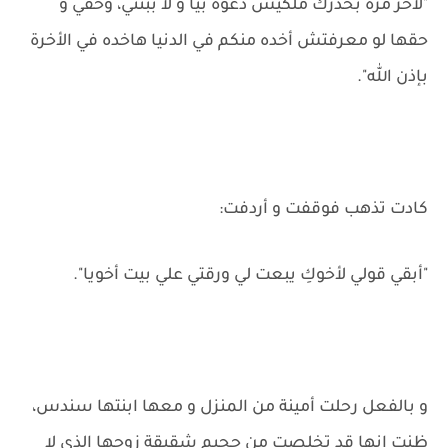
"لأخر مرة بحذرك ملكيش دعوة بيا و لا ببنتي، وحقي و
حقها لو معرفتش أخده منكم في الدنيا هاخده في الأخرة
بإذن الله".
كادت تذهب فوقفت و أردفت:
"أبقي قولي لأخوكِ يبعت لي ورقتي علي بيت أخويا".
و بالفعل رحلت أمينة من المنزل و معها ابنتها سندس،
ظنت إنها قد تخلصت من جحيم شقيقة زوجها الذي لا