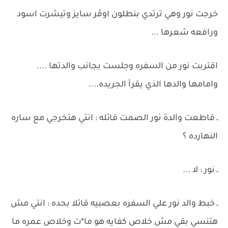
خرجت نور وهي ترتدي بنطلون اوڤر سايز وتيشرت اسود
ورافعه شعرها ...
اقتربت نور من السفره وجلست بجانب والدتها ....
وامامها والدها الذي يقرأ الجريده....
ـ قاطعت والدة نور الصمت قائله : انتي هتخرجي مع ساره
النهارده ؟
ـ نور : لا ...
ـ خبط والد نور علي السفره بعصبيه قائلا بحده : انتي مش
هتنسي بقي مش خلاص كفايه هو ما*ت وخلاص عمره ما