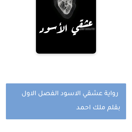
رواية عشقي الاسود الفصل الاول
بقلم ملك احمد