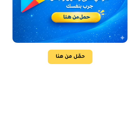
حمّل من هنا