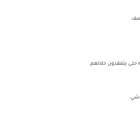
بصف
حتى يتفقدون حلالهم
اشي