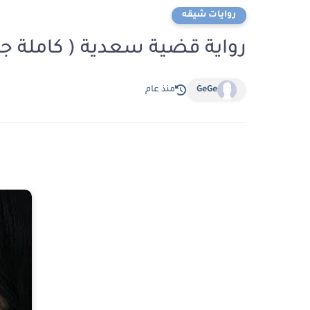
روايات شيقه
رواية قضية سعدية ( كاملة ج
GeGe
منذ عام