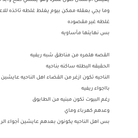
يعيش الإنسان طول عمره وهو يمشي صح وابد م
وما يجي بعقله ممكن بيوم يغلط غلطه تاخذه للاع
غلطه غير مقصوده
بس نهايتها مأساويه
القصه هلمره من مناطق شبه ريفيه
الحقيقه البطله ساكنه بناحيه
الناحيه تكون ازغر من القضاء اهل الناحيه عايشين
بااجواء ريفيه
رغم البيوت تكون مبنيه من الطابوق
وعدهم كهرباء وماي
بس اهل الناحيه يكونون بعدهم عايشين أجواء ال