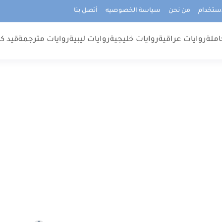
استخدام
من نحن
سياسة الخصوصيه
أتصل بنا
املة
روايات عراقية
روايات خليجية
روايات ليبية
روايات مترجمة
قيد كت