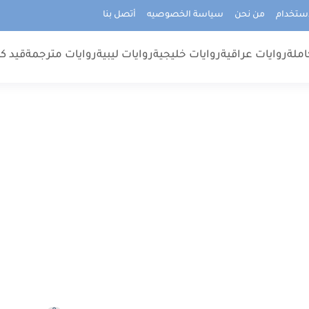
استخدام
من نحن
سياسة الخصوصيه
أتصل بنا
املة
روايات عراقية
روايات خليجية
روايات ليبية
روايات مترجمة
قيد كت