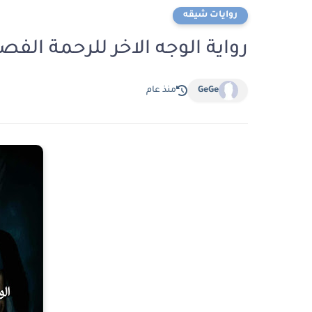
روايات شيقه
رواية الوجه الاخر للرحمة الفصل العاشر 10 ب
GeGe
منذ عام