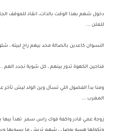
دخول شهم بهذا الوقت بالذات، انقاذ للموقف ال
للعلن ...
النسوان كاعدين بالصالة محد بيهم راح لبيته ، ش
فناجين الكهوة تدور بينهم ، كل شوية نجدد الهم ..
ومنا بدأ الفضول اللي تسأل وين الولد ليش تأخر 
المغرب ...
زوجة عمي قادر واكفة فوك راس سمر تهدأ بيها بأعتب
وتكولها هسه يوصل ، شهم تربيتي ما يسويها وي