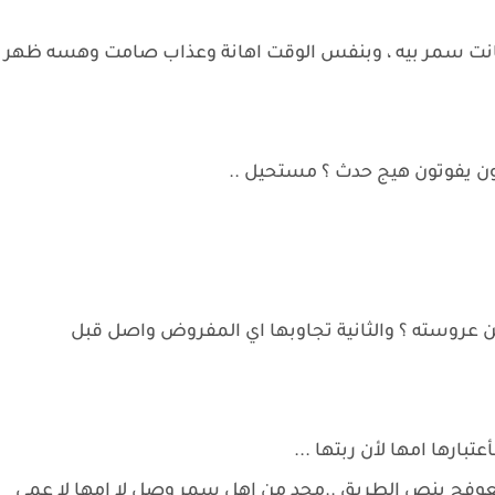
جانت سمر بيه ، وبنفس الوقت اهانة وعذاب صامت وهسه ظهر
لون يفوتون هيج حدث ؟ مستحيل ..
عن عروسته ؟ والثانية تجاوبها اي المفروض واصل قبل
ارها امها لأن ربتها ...
عوفج بنص الطريق ..محد من اهل سمر وصل لا امها لا عمي