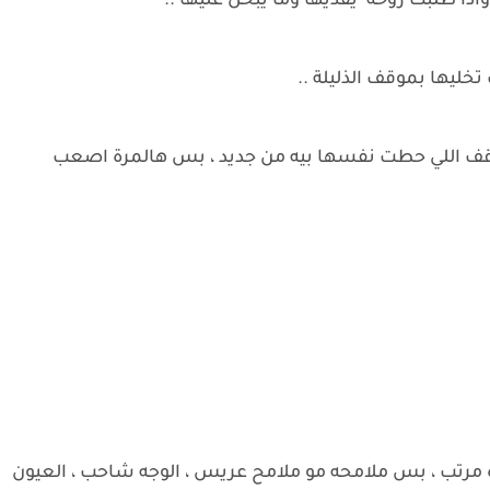
واذا طلبت روحه يفديها وما يبخل عليها ..
ليها بموقف الذليلة ..
وقف اللي حطت نفسها بيه من جديد ، بس هالمرة اصعب
مرتب ، بس ملامحه مو ملامح عريس ، الوجه شاحب ، العيون