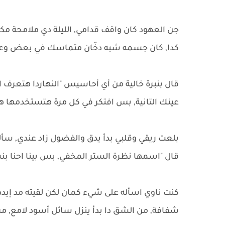
جن العهود كان واقف قدامي, الليلة دي ملامحة مكا
كدا, كان جسمه شبه دخّان متماسك في بعض وعيون
قال بنبرة خالية من أي أحاسيس "النهاردا هتعرف 
عينك التانية, بس افتكر في كل مرة هتستخدمها 
بلعت ريقي وقلبي بدأ يدق والفضول زاد عندي, سأل
قال "اسمها نظرة الستر المخفي, بس بينا احنا بن
كنت ناوي اسأله على شيء كمان لكن لقيته مد إيده
شفافة, من الشق دا بدأ ينزل سائل أسود لامع,