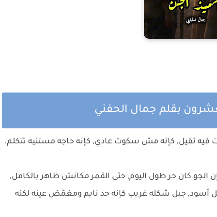
لعشرون بقلم جمال الحفني
ت فيه تقيل, كإنه مش سكوت عادي, كإنه حاجه مستنيه تتكلم.
الجو كان حر طول اليوم, حتى القمر مكانش ظاهر بالكامل,
 أسود, جبل شكله غريب كإنه حد نايم ومغمّض عينه لكنه