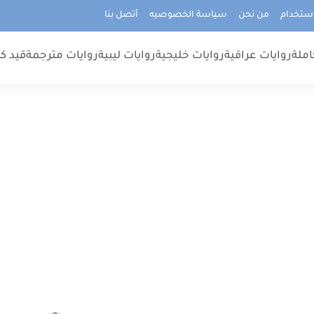
استخدام
من نحن
سياسة الخصوصيه
أتصل بنا
املة
روايات عراقية
روايات خليجية
روايات ليبية
روايات مترجمة
قيد كت