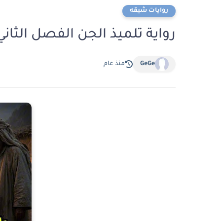
روايات شيقه
رواية تلميذ الجن الفصل الثاني والعشرون 22
GeGe
منذ عام