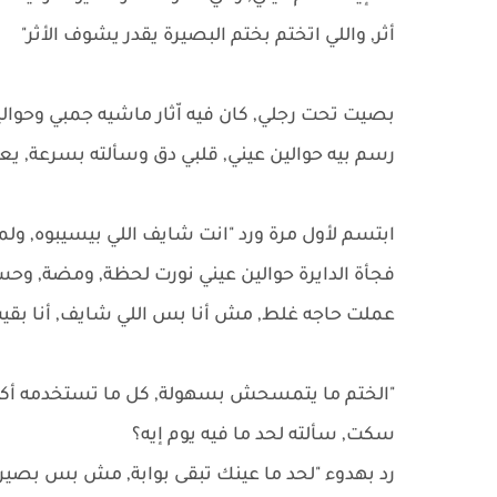
أثر, واللي اتختم بختم البصيرة يقدر يشوف الأثر"
بصيت تحت رجلي, كان فيه اّثار ماشيه جمبي وحوالي
رسم بيه حوالين عيني, قلبي دق وسألته بسرعة, يع
ابتسم لأول مرة ورد "انت شايف اللي بيسيبوه, ولم
فجأة الدايرة حوالين عيني نورت لحظة, ومضة, وح
عملت حاجه غلط, مش أنا بس اللي شايف, أنا بق
"الختم ما يتمسحش بسهولة, كل ما تستخدمه أكتر .
سكت, سألته لحد ما فيه يوم إيه؟
رد بهدوء "لحد ما عينك تبقى بوابة, مش بس بصير