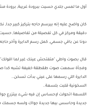
أول ما لمس جلدي حسيت ببرودة غريبة, برودة مش
كان واضح عليه إنه بيرسم حاجه بتركيز كبير جدا, 
دقيقة ومركز في كل تفصيلة من تفاصيلها, حسيت ب
دونا عن باقي جسمي, كمل رسم الدايرة واّخر حاج
قال بصوت واطي "متفتحش عينك غير لما اقولك"
وفجأة سمعت صوت طقطقة خفيفة تشبه كدا صوت
الدايرة اللي رسمها على عيني بدأت تسخن..
السخونية قلبت بلسعة..
اللسعة اتحولت لإحساس إن فيه شيء بيتزرع جوا
جديدة وحاسس بيها جديدة جواك ولسه جسمك مت