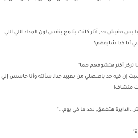
ا بس مفيش حد, اّثار كانت بتلمع بنفس لون المداد اللي اللي
ني أنا كدا شايفهم؟
ا تركز أكتر هتشوفهم هما"
سيت إن فيه حد باصصلي من بعييد جدا, سألته وأنا حاسس إني
يت متشاف!
.الدايرة هتغمق, لحد ما في يوم..."
ة"