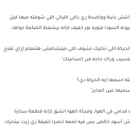
نتش باينة وواضحة زي باقي الليالي اللي شوفته فيها قبل
ه السودا منوره نور خفيف كإنه بيشفط الضلمة جواها..
الحركة اللي تخليك تشوف اللي ميتشافش, هتتعلم إزاي تفتح
هتسيب وراك حاجه من إنسانيتك"
ته اسمها إيه الحركة دي؟
سميها عين العابر"
 قدامي في الهوا, وفجأة الهوا اتشق كإنه قطعة ستارة
 مش أسود خالص بس فيه لمعه خضرا خفيفة زي زيت بيتحرك