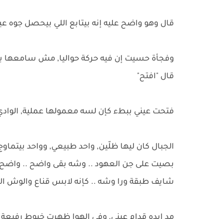
قال وهو واضح عليه إنه بيتابع اللي بيحصل جوه عي
وفجأة حسيت إن فيه حركة حواليا, مش سامعها 
قال "افتح"
فتحت عيني ببطء كإن لسه معمولها عملية, الوادي 
الجبال كان ليها ظلّين, واحد طبيعي, وواحد بيتماوج 
بصيت على جن العهود .. وشه بقى واضح .. واضح ز
شايف طبقة ورا وشه .. كإنه لابس قناع والوش
مد إيده قدام عيني, وفي الهوا ظهرت خيوط رفيعة 