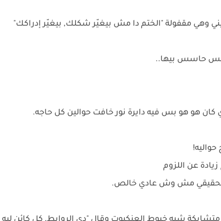
ني وهي مقفولة "الختم دا مش بيغيّر شكلك, بيغيّر إدراكك"
بس حاسس بيها..
كان هو هو بس فيه دايرة نور خافت حوالين كل حاجه.
حواليه!
يادة عن اللزوم
 الحقيقي مش وش عادي خالص.
متشابكة شبه خيوط العنكبوت وقال "دي الروابط, كل كائن ليه