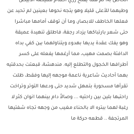
الخاص به، تم هما يفتح زري أكمام قميصه الأبيض
وطيهما للأعلى قليلا وهو يتجه نحوها بعينين لم تحيد عن
فعلها الخاطف للابصار، وما أن توقف أمامها مباشرا
حتى شعر بارتباكها يزداد رجفة، فاطلق تنهيدة عميقة
وهو يفك عقدة يديها بهدوء ويتناولهما بین كفي بداه
الدافئة بصمت مهيب، مما أرغمها يفعله على كسر
أطرافها الخجول والتطلع إليه. مندهشة، قبعتت بحدقتيه
بهما أحاديث شاعرية ناعمة موجهه إليها وفقط، ظلت
تقرأها مسحورة بتمهل شديد حتى ودعها التوتر وتراخت
راحتیها بلين بين راحتيه ... وصالاً دام بينهما انوان كثر لا
رغبة لهما ببتره الا بالحناء مغيب من وجهه تجاه شفتيها
المرتجفة .. قطعه حركة ما