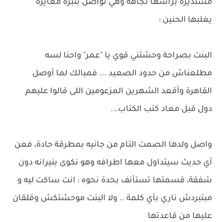
مستديرة برأسها تجاهه وهي تواصل بنبرة مغايرة
يغلبها الحنين :
البنت بصراحة وحشتني قوي يا "عمر" واحنا لسه
مطلعناش من حدود الصعيد ... فمبالك لما أوصل
القاهرة وأقعد الشهرين المزعومين اللى قالوا عليهم
دول قبل معاد كتب الكتاب...
واصل ولدها الصمت التام من جانيه بمطرقة حادة، فعن
أي حديث سيتداول معها اطرافه وهو نكوى بنيرانه دون
شفقة، قسمتها تستأنف بحدة نحوه : انت ساكت ليه و
مبتبردش ناري بأي كلمة .. ولا البنت موحشتكش وقلقان
عليها من قاعدتها