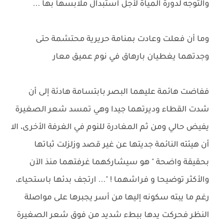
والتوجه لدورة المياة لأجل استبدال ملابسها بها ...
وما أن فعلت وعادت بمنامة حريرية محتشمة حتى
وجدتهما يغطيان بارهاق في نوم عميق معار
ففاضت هائمة عليهما البصر بابتسامة هادئة إلى أن
شدت القطاء وديرتهما جيدا وهي تمسد شعر الصغيرة
يفيض حالي ومن ثم المغادرة للنوم في الغرفة الأخرى، الا
أن هيئته النائمة جديتها عن غير قصد وزلزلت ثباتها
بحقيقة واضحة " هو سيشاركهما غرفتهما منذ الآن
والأكثر توضيحا و فراشهما ! "... ارتجف بدئها باستحياء،
رغم ما يبته سكونه إليها من أسر يجبرها على مواصلة
النظر فحركت يدها ببطء شديد من فوق شعر الصغيرة