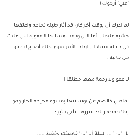
"علي" أرجوك !
لم تدرك أن بوقت آخر كان قد آثار حنينه تجاهه واعتقها
خشبة عليها .. أما الآن وبعد لمساتها العفوية التي عانت
في داخلة فسادا .. ازداد بالأمر سوء لذلك أصبح لا عفو
من جانبه .
لا عفو ولا رحمة معها مطلقا !
تقاضي كالصم عن توسلاتها بقسوة فحيحه الحار وهو
يفك عقدة رباط منزرها بتأني مثير :
يل "لي " ... الليلة أنا "لي" خاصتك وفقط .....