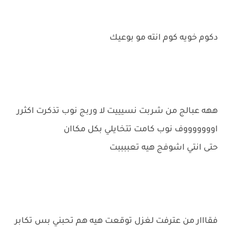
دكوم خويه كوم انته مو بوعيك
ههه عبالج من شربت نسيييت لا وربج نوب تذكرت اكثرر
اوووووووف نوب كامت تتخايلي بكل مكاان
حتى انتي اشوفج هيه تعببببت
فقااار من عترفت لغزل توقعت هيه هم تحبني بس تكابر