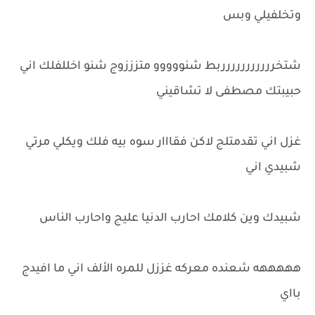
وتخلفيلي وبس
شتخررررررررررربط شنووووو متزززوج شنو اخللفلك اني
حبيبتك مصطفى لا تشاقيني
غزل اني تقدمتلج لاكن فقااار سوه بيه فلك ويكلي مرتي
شبيدي اني
شبيدك وين كلامك احارب الدنيا عليج واحارب الناس
هههههه شعنده معركه غززل للمره الألف اني ما افيدج
بااي