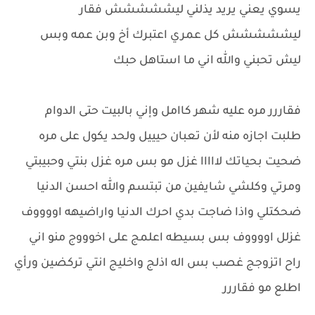
يسوي يعني يريد يذلني ليششششش فقار
ليششششش كل عمري اعتبرك أخ وبن عمه وبس
ليش تحبني والله اني ما استاهل حبك
فقاررر مره عليه شهر كاامل وإني بالبيت حتى الدوام
طلبت اجازه منه لأن تعبان حيييل ولحد يكول على مره
ضحيت بحياتك لااااا غزل مو بس مره غزل بنتي وحبيبتي
ومرتي وكلشي شايفين من تبتسم والله احسن الدنيا
ضحكتلي واذا ضاجت بدي احرك الدنيا واراضيهه اووووف
غزلل اووووف بس بسيطه اعلمج على اخوووج منو اني
راح اتزوجج غصب بس اله اذلج واخليج انتي تركضين ورأي
اطلع مو فقاررر