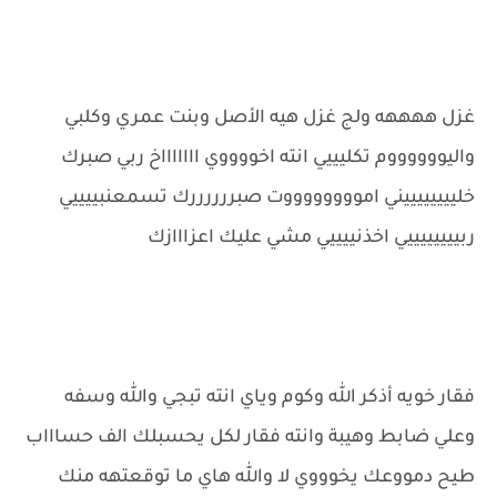
غزل ههههه ولج غزل هيه الأصل وبنت عمري وكلبي
واليووووووم تكليييي انته اخووووي اااااااخ ربي صبرك
خلييييييييني امووووووووت صبررررررك تسمعنبييييي
ربييييييييي اخذنييييي مشي عليك اعزااازك
فقار خويه أذكر الله وكوم وياي انته تبجي والله وسفه
وعلي ضابط وهيبة وانته فقار لكل يحسبلك الف حساااب
طيح دمووعك يخوووي لا والله هاي ما توقعتهه منك