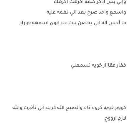
وإني بس اذكر كلمه اكرهك اكرهك
واسمع واحد صرخ بعد اني نغمه عليه
ما أحس اله اني بحضن بنت عم ابوي اسمهه حوراء
فقار فقااار خويه تسمعني
كووم خويه كروم نام والصبح الله كريم اني تأخرت والله
لازم ارووح