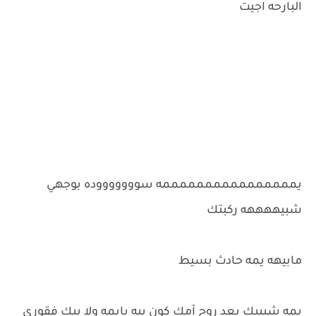
البارحه اجيت
يممممممممممممممممه سوووووووده بوجهي
شبيههههه ركبتك
مابيهه يمه حادث بسيط
يمه شببيك بعد روح أمك كون بيه يايمه ولا بيك فقوري