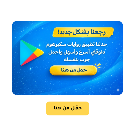
حمّل من هنا