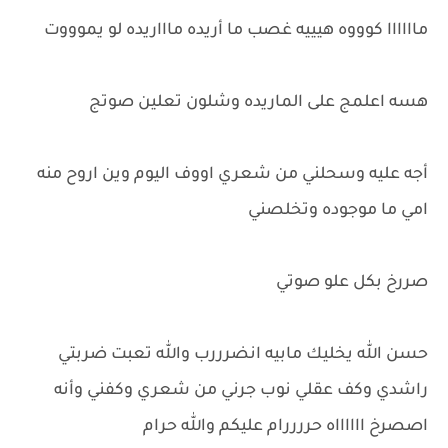
ماااااا كوووه هيييه غصب ما أريده ماااريده لو يموووت
هسه اعلمج على الماريده وشلون تعلين صوتج
أجه عليه وسحلني من شعري اووف اليوم وين اروح منه
امي ما موجوده وتخلصني
صررخ بكل علو صوتي
حسن الله يخليك مابيه انضرررب والله تعبت ضربتي
راشدي وكف عقلي نوب جرني من شعري وكفني وأنه
اصصرخ ااااااه حررررام عليكم والله حرام