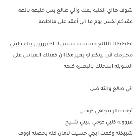
شوف هااي الكلبه يمك وأني طالع بس خليهه بالهه
عقدكم نفس يوم ما اني أعقد على فااطمه
اطططللللللللع حسسسسسن لا اكفرررررر بيك خليني
محترمك لأن بيتكم لو بغير مكااان كفيلك العباس على
السويته اسحلك بالبصره كلهه
اني طالع وانته ضل
أجه فقاار بتجاهي كومني
غزووله كلبي كومي بنيتي شبيج
شبيكته وكمت ابجي حسيت لامان كله بحضنه اووف