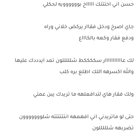
حسن اني اختتتك اااااخ بوووووويه لحكلي
جاي اصرخ ودخل فقاار يركض خلاني وراه
ودفع فقار وكعه بالكاااع
لك عااااااااااار سككككط شلللللون تمد ايدددك عليها
والله اكسرهه اللك اطلع بره كلب
ولك فقار هاي لتدافعلهه ما تريدك يبن عمتي
حتى لو ماتريدني اني افهمهه انتتتتتته شلووووووون
تضربهه شلللللون