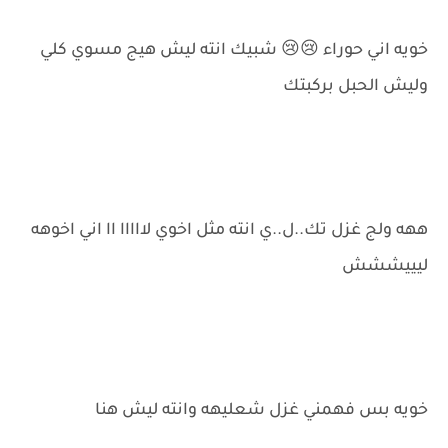
خويه اني حوراء 😢😢 شبيك انته ليش هيج مسوي كلي
وليش الحبل بركبتك
ههه ولج غزل تك..ل..ي انته مثل اخوي لااااا اا اني اخوهه
ليييششش
خويه بس فهمني غزل شعليهه وانته ليش هنا