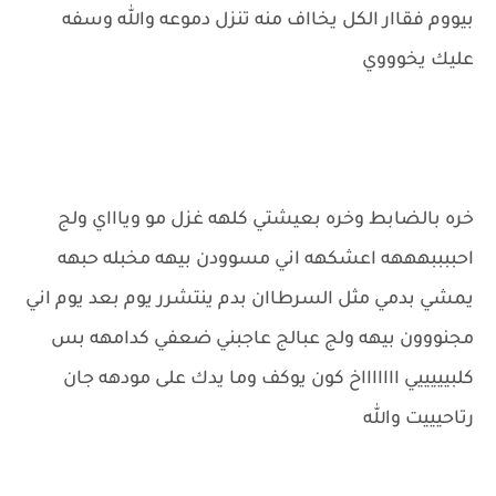
بيووم فقاار الكل يخااف منه تنزل دموعه والله وسفه
عليك يخوووي
خره بالضابط وخره بعيشتي كلهه غزل مو وياااي ولج
احببببهههه اعشكهه اني مسوودن بيهه مخبله حبهه
يمشي بدمي مثل السرطاان بدم ينتشرر يوم بعد يوم اني
مجنووون بيهه ولج عبالج عاجبني ضعفي كدامهه بس
كلبيييييي اااااااخ كون يوكف وما يدك على مودهه جان
رتاحيييت والله