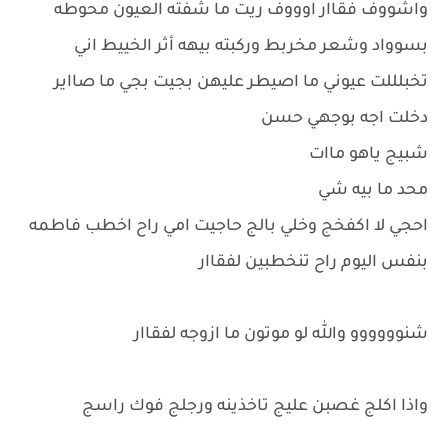
واشووف فقاار اوووف ريت ما شفته العيون محوطه
بسوواد وشعر مخربط وركبته بيهه أثر الخييط اني
تخبلللت عيوني ما اصيطر عليهن بجيت بجي ما صااير
دخلت اجه بوجهي حسن
شبيج ياهو ماات
محد ما بيه شي
احجي لا اكفخج وخلي بالج حاجيت امي راح اخطب فاطمه
بنفس اليوم راح تنخطبين لفقاار
شنوووووو والله لو موتون ما ازوجه لفقاار
واذا اكلج غصبن عليج تاخذينه ورجلج فوك راسج