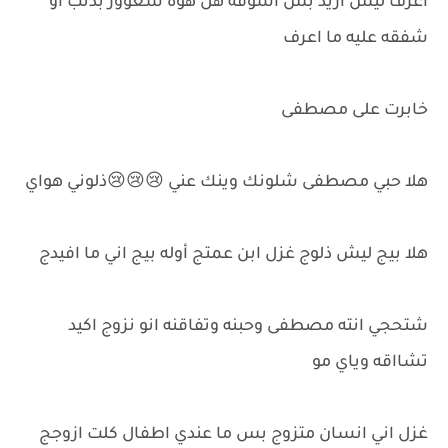
اعرف ليش أريد بس اشوفه هل هوه شعوور بذنب أو
شفقه عليه ما اعرف
خابرت على مصطفى
هلا حبي مصطفى شلونك وينك عني 😢😢😢ذلوني هواي
هلا بيج ليش ذلوج غزل ابن عمتج أوله بيج اني ما افيدج
شتحجي انته مصطفى وحبنه وتفاقنه انو نزوج اكيد
تشااقه وياي مو
غزل اني انسان متزوج بس ما عندي اطفال كلت ازوجج