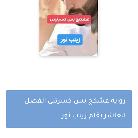
رواية عشكج بس كسرتني الفصل
العاشر بقلم زينب نور