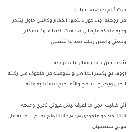
مرت أيام طبيعيه بحياتنا
من رجعنه اجت حوراء لتعود الفقاار وكالتلي حاول ينتحر
وهيه ملحكه عليه اني هنا متت الدنيا فترت بيه كلبي
وجعني وأحس رجليه بعد ما تشيلني
شدتحجين حوراء فقاار ما يسويهه
اووف لج يكسر الخااطر لو شوفينه من ملفوف على ركبته
الحبل ويصيح بسمج والله يحبج انته أنانية والله
أني ضليت ابجي ما اعرف ليش عيوني تجري وحدهه
لااااا اكيد مو علمودي هئ هئ لااااا ولج يضحي بحياته على
مودي مستحيلل