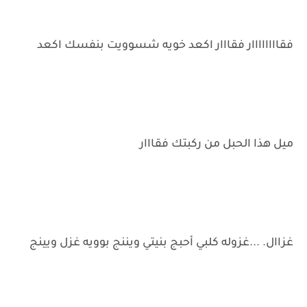
فقاااااااار فقااار اكعد خويه شسوويت بنفسك اكعد
ميل هذا الحبل من ركبتك فقااار
غزاال. ...غزوله كلبي أحبج بنيتي ويننج بوويه غزل ويينج