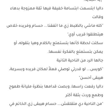
"إيه الجديد؟"
داليا ابتسمت ابتسامة خفيفة فيها ثقة ممزوجة بدهاء
وقالت
"كله ماشي بالظبط زي ما اتفقنا... حسام وفريده خلاص
هيتطلقوا قريب أوي"
سكتت لحظة كأنها بتستمتع بالكلام وهيا بتقوله، أو
يمكن بتستمتع بالفكرة نفسها.
جالها الرد من الناحية التانية
"كويس... لو قدرتي توصلي فعلاً لمكان فريده وبسرعة،
هيبقى أحسن"
داليا رفعت راسها، وبصت قدامها بنظرة مليانة طموح
وطمع وردت بثقة أكتر
"من الناحية دي متقلقش... حسام هيبقى زي الخاتم في