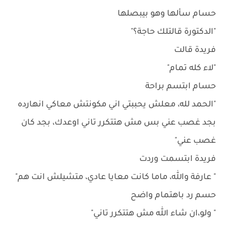
حسام سألها وهو بيبصلها
"الدكتورة قالتلك حاجة؟"
فريدة قالت
"لاء كله تمام"
حسام ابتسم براحة
"الحمد لله، معلش يحببتي اني مكونتش معاكي انهارده
بجد غصب عني بس مش هتتكرر تاني اوعدك، بجد كان
غصب عني"
فريدة ابتسمت وردت
" عارفة والله، ماما كانت معايا عادي، متشيلش انت هم"
حسم رد باهتمام واضح
" ولو،ان شاء الله مش هتتكرر تاني"