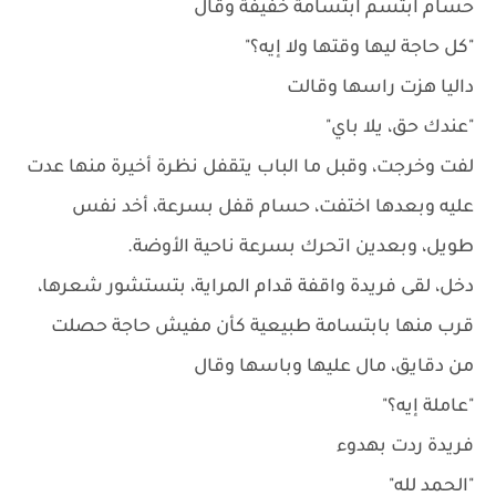
حسام ابتسم ابتسامة خفيفة وقال
"كل حاجة ليها وقتها ولا إيه؟"
داليا هزت راسها وقالت
"عندك حق، يلا باي"
لفت وخرجت، وقبل ما الباب يتقفل نظرة أخيرة منها عدت
عليه وبعدها اختفت، حسام قفل بسرعة، أخد نفس
طويل، وبعدين اتحرك بسرعة ناحية الأوضة.
دخل، لقى فريدة واقفة قدام المراية، بتستشور شعرها،
قرب منها بابتسامة طبيعية كأن مفيش حاجة حصلت
من دقايق، مال عليها وباسها وقال
"عاملة إيه؟"
فريدة ردت بهدوء
"الحمد لله"