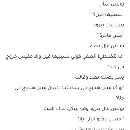
يونس سأل
"نسيتيها فين؟"
يسر ردت ببرود
"مش فاكرة"
يونس قال بحدة
"ما تتظبطي! انطقي قولي نسيتيها فين وإلا مفيش خروج
في حتة"
يسر بصتله بعند وقالت
"لو أنا مش هخرج في حتة فأنت كمان مش هتروح في
حتة"
يونس قال ببرود وهو بيركن قدام البيت
"أحسن برضو انزلي يلا"