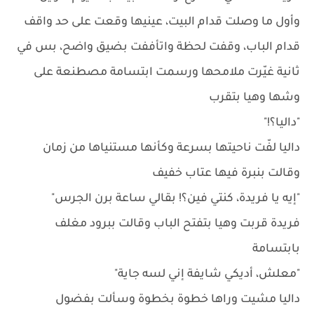
وأول ما وصلت قدام البيت، عينيها وقعت على حد واقف
قدام الباب، وقفت لحظة واتأففت بضيق واضح، بس في
ثانية غيّرت ملامحها ورسمت ابتسامة مصطنعة على
وشها وهيا بتقرب
"داليا؟!"
داليا لفّت ناحيتها بسرعة وكأنها مستنياها من زمان
وقالت بنبرة فيها عتاب خفيف
"إيه يا فريدة، كنتي فين؟! بقالي ساعة برن الجرس"
فريدة قربت وهيا بتفتح الباب وقالت ببرود مغلف
بابتسامة
"معلش، أديكي شايفة إني لسه جاية"
داليا مشيت وراها خطوة بخطوة وسألت بفضول