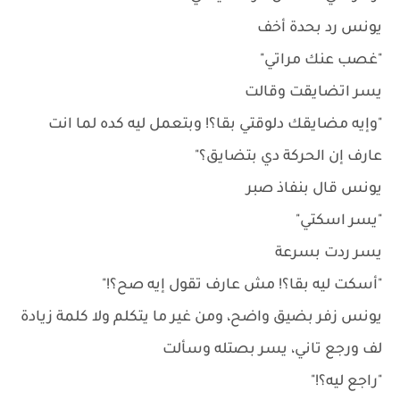
يونس رد بحدة أخف
"غصب عنك مراتي"
يسر اتضايقت وقالت
"وإيه مضايقك دلوقتي بقا؟! وبتعمل ليه كده لما انت
عارف إن الحركة دي بتضايق؟"
يونس قال بنفاذ صبر
"يسر اسكتي"
يسر ردت بسرعة
"أسكت ليه بقا؟! مش عارف تقول إيه صح؟!"
يونس زفر بضيق واضح، ومن غير ما يتكلم ولا كلمة زيادة
لف ورجع تاني، يسر بصتله وسألت
"راجع ليه؟!"