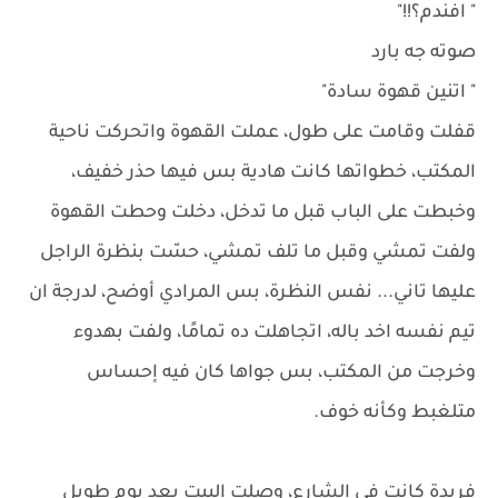
" افندم؟!!"
صوته جه بارد
" اتنين قهوة سادة"
قفلت وقامت على طول، عملت القهوة واتحركت ناحية
المكتب، خطواتها كانت هادية بس فيها حذر خفيف،
وخبطت على الباب قبل ما تدخل، دخلت وحطت القهوة
ولفت تمشي وقبل ما تلف تمشي، حسّت بنظرة الراجل
عليها تاني... نفس النظرة، بس المرادي أوضح، لدرجة ان
تيم نفسه اخد باله، اتجاهلت ده تمامًا، ولفت بهدوء
وخرجت من المكتب، بس جواها كان فيه إحساس
متلغبط وكأنه خوف.
فريدة كانت في الشارع، وصلت البيت بعد يوم طويل