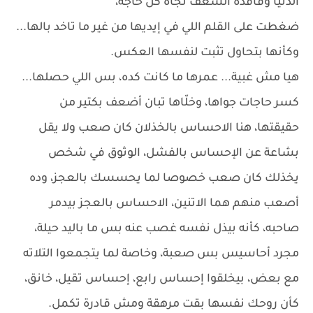
الدنيا وفاقدة الشغف تجاه كل حاجة،
ضغطت على القلم اللي في إيديها من غير ما تاخد بالها...
وكأنها بتحاول تثبت لنفسها العكس.
هيا مش غبية... عمرها ما كانت كده، بس اللي حصلها...
كسر حاجات جواها، وخلّاها تبان أضعف بكتير من
حقيقتها، هنا الاحساس بالخذلان كان صعب ولا يقل
بشاعة عن الإحساس بالفشل، الوثوق في شخص
يخذلك كان صعب خصوصا لما يحسسك بالعجز، وده
أصعب منهم هما الاتنين، الاحساس بالعجز بيدمر
صاحبه، كأنه بيذل نفسه غصب عنه بس ما باليد حيلة،
مجرد أحاسيس بس صعبة، وخاصة لما يتجمعوا التلاته
مع بعض، بيخلقوا إحساس رابع، إحساس تقيل، خانق،
كأن روحك نفسها بقت مرهقة ومش قادرة تكمل.