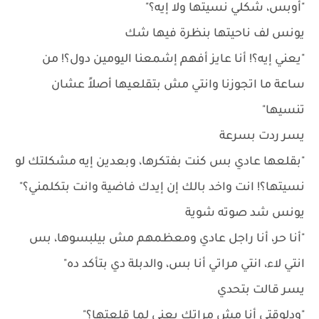
"أوبس، شكلي نسيتها ولا إيه؟"
يونس لف ناحيتها بنظرة فيها شك
"يعني إيه؟! أنا عايز أفهم إشمعنا اليومين دول؟! من
ساعة ما اتجوزنا وانتي مش بتقلعيها أصلاً عشان
تنسيها"
يسر ردت بسرعة
"بقلعها عادي بس كنت بفتكرها، وبعدين إيه مشكلتك لو
نسيتها؟! انت واخد بالك إن إيدك فاضية وانت بتكلمني؟"
يونس شد صوته شوية
"أنا حر، أنا راجل عادي ومعظمهم مش بيلبسوها، بس
انتي لاء، انتي مراتي أنا بس، والدبلة دي بتأكد ده"
يسر قالت بتحدي
"ودلوقتي أنا مش مراتك يعني لما قلعتها؟"