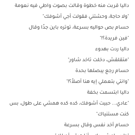
داليا قربت منه خطوة وقالت بصوت واطي فيه نعومة
"ولا حاجة، وحشتني فقولت أجي أشوفك"
حسام بص حواليه بسرعة، توتره باين جدًا وقال
"فين فريدة؟!"
داليا ردت بهدوء
"متقلقش، دخلت تاخد شاور"
حسام رجع يبصلها بحدة
"وانتي بتعملي إيه هنا أصلاً؟!"
داليا ابتسمت بخفة
"عادي... حبيت أشوفك، كده كده همشي على طول، بس
كنت مستنياك"
حسام أخد نفس وقال بسرعة