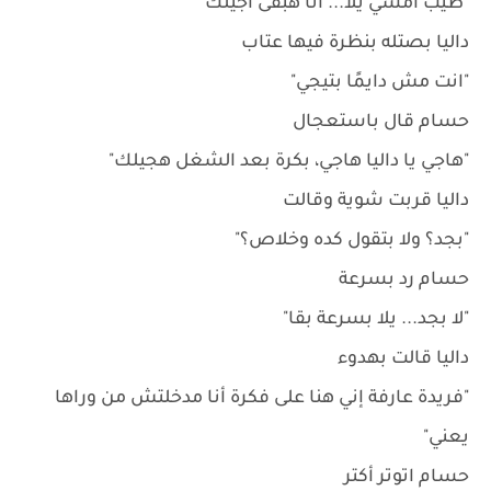
"طيب امشي يلا... أنا هبقى أجيلك"
داليا بصتله بنظرة فيها عتاب
"انت مش دايمًا بتيجي"
حسام قال باستعجال
"هاجي يا داليا هاجي، بكرة بعد الشغل هجيلك"
داليا قربت شوية وقالت
"بجد؟ ولا بتقول كده وخلاص؟"
حسام رد بسرعة
"لا بجد... يلا بسرعة بقا"
داليا قالت بهدوء
"فريدة عارفة إني هنا على فكرة أنا مدخلتش من وراها
يعني"
حسام اتوتر أكتر