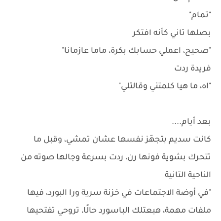
"تمام"
بصلها تاني كأنه افتكر
"صحيح، اعملي حسابك بكرة، ماما عازمانا"
فريدة ردت
"اه، ما هيا كلمتني وقالتلي"
بعد أيام....
كانت سديم بتجهّز نفسها عشان تمشي، وقبل ما
تتحرك بشوية فونها رن، ردت بسرعة وجالها صوته من
الناحية التانية
"في أوضة الاجتماعات في خزنة سرية ورا البورد، فيها
ملفات مهمة، هبعتلك الباسورد حالًا، تروحي تفتحيها