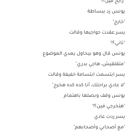
"رايح فين؟!"
يونس رد ببساطة
"خارج"
يسر عقدت حواجبها وقالت
"تاني؟!"
يونس قال وهو بيحاول يعدي الموضوع
"متقلقيش، هاجي بدري"
يسر ابتسمت ابتسامة خفيفة وقالت
"لا عادي براحتك، أنا كده كده هخرج"
يونس وقف وبصلها باهتمام
"هتخرجي فين؟!"
يسر ردت عادي
"مع أصحابي وأصحابهم"