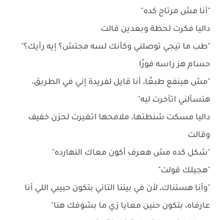
"أنا مش مرتاح كده"
داليا فكرت لحظة وبعدين قالت
"طب ما تيجي توصلني وكأنك لسه مجتش؟ إيه رأيك؟"
حسام هز راسه فورًا
"مش هينفع طبعًا، أنا قايل لفريدة إني في الطريق،
هتسألني اتأخرت ليه"
داليا مسكت شنطتها، ملامحها اتغيرت لحزن خفيف
وقالت
"شكل كده مش هعرف أكون معاك النهارده"
"هجيلك قولت"
"وأنا هستناك، لأن في بيتنا التاني بتكون حبيبي اللي أنا
عارفاه، بتكون حنين معايا زي ما بشوفك هنا"