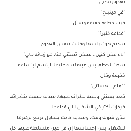
بهدوء مهني
"في ميتينج"
قرب خطوة خفيفة وسأل
"قدامه كتير؟"
سديم هزت راسها وقالت بنفس الهدوء
"لاء مش كتير... ممكن تستني هنا، هو زمانه جاي"
سكت لحظة، بس عينه لسه عليها، ابتسم ابتسامة
خفيفة وقال
"تمام... هستنى"
قعد يستني ولسه نظراته عليها، سديم حست بنظراته،
فركزت أكتر في الشغل اللي قدامها.
عدّى شوية وقت، وسديم كانت بتحاول ترجع تركيزها
للشغل، بس إحساسها إن في عين متسلطة عليها كل