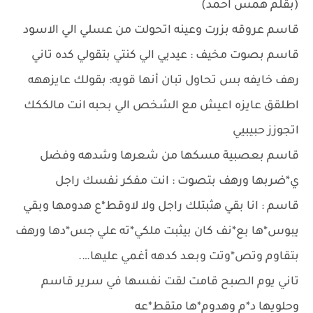
(بقلم همس احمد)
قاسم عروقه بزرت وعينه اتحولت من عسلي الي الاسود
قاسم بصوت مخيف : عيديي الي كنتي بتقولي كده تاني
رهف خايفه بس تحاول تبان أنها قويه: بقولك عايزههه
اطلقق عايزه اعيش مع الشخص الي بحبه انت مالككك
اتجوزز حبيبيي
قاسم بعصبية مسكها من شعرها وشدهه وفضل
ي*ضربها ورهف بتصوت : انت مفكر نفسك راجل
قاسم : انا بقي هثبتلك راجل ولا لاوقط*ع هدومها وبقي
يبوس*ها بع*نف كان بيثبت ملكي*ته علي جس*دها ورهف
بتقاوم وتص*وتت وبعد كدهه أغمي عليها….
تاني يوم الصبح قامت لقت نفسها في سرير قاسم
وحلويها د*م وهدوم*ها متقط*عه