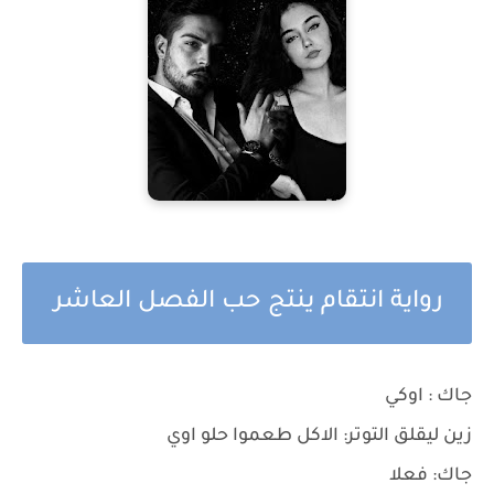
رواية انتقام ينتج حب الفصل العاشر
جاك : اوكي
زين ليقلق التوتر: الاكل طعموا حلو اوي
جاك: فعلا