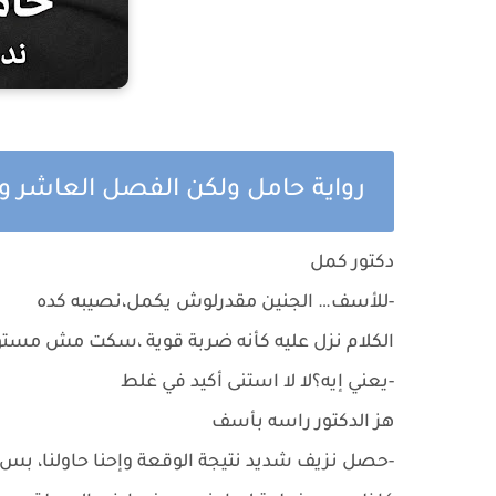
رواية حامل ولكن الفصل العاشر وا
دكتور كمل
-للأسف… الجنين مقدرلوش يكمل،نصيبه كده
الكلام نزل عليه كأنه ضربة قوية ،سكت مش مست
-يعني إيه؟لا لا استنى أكيد في غلط
هز الدكتور راسه بأسف
-حصل نزيف شديد نتيجة الوقعة وإحنا حاولنا، بس