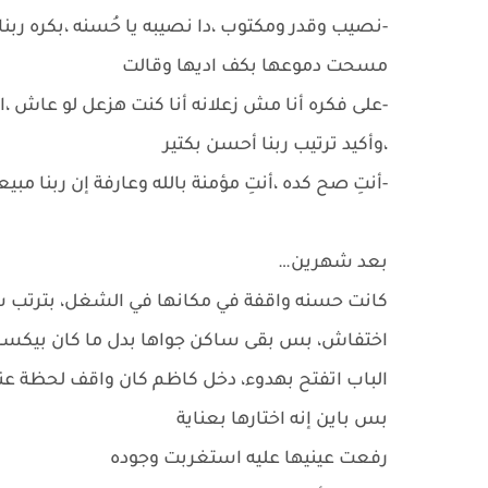
-نصيب وقدر ومكتوب ،دا نصيبه يا حُسنه ،بكره رب
مسحت دموعها بكف اديها وقالت
-على فكره أنا مش زعلانه أنا كنت هزعل لو عاش ،
،وأكيد ترتيب ربنا أحسن بكتير
-أنتِ صح كده ،أنتِ مؤمنة بالله وعارفة إن ربنا م
بعد شهرين…
كانت حسنه واقفة في مكانها في الشغل، بترتب شو
اختفاش، بس بقى ساكن جواها بدل ما كان بيكسرها
الباب اتفتح بهدوء، دخل كاظم كان واقف لحظة عن
بس باين إنه اختارها بعناية
رفعت عينيها عليه استغربت وجوده