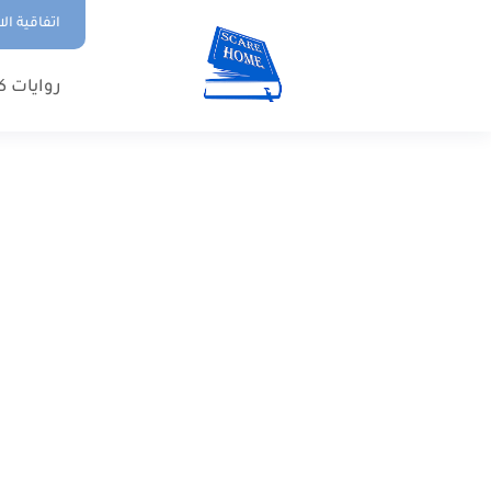
اتفاقية ال
روايات ك