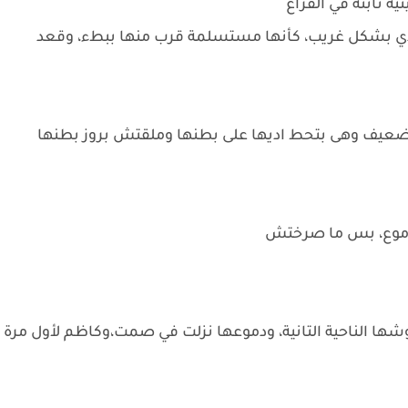
 ثابتة في الفراغ
ادي بشكل غريب، كأنها مستسلمة قرب منها ببطء، وقعد
ضعيف وهى بتحط اديها على بطنها وملقتش بروز بطنها
 دموع، بس ما صرختش
ها الناحية التانية، ودموعها نزلت في صمت،وكاظم لأول مرة