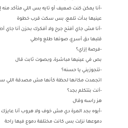
-أنا يمكن كنت ضعيف أو تايه بس اللي متأكد منه إن
عينيها بدأت تلمع، بس سكت قرب خطوة
-أنا مش جاي أفتح جرح ولا أفكرك بحزن أنا جاي أ
قلبها دق أسرع، صوتها طلع واطي
-فرصة إزاي؟
بص في عينيها مباشرة، وبصوت ثابت قال
-تتجوزيني يا حسنه؟
اتجمدت مكانها لحظة كأنها مش مصدقة اللي س
-أنت بتتكلم بجد؟
هز راسه وقال
-أيوه بجد المرة دي مش خوف ولا هروب أنا عايزك ،
دموعها نزلت بس كانت مختلفة دموع فيها راحة