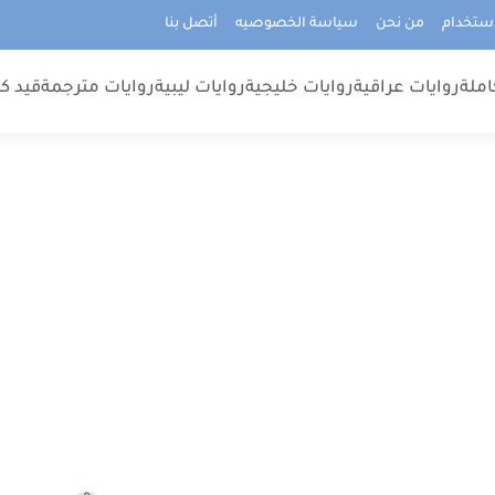
استخدام
من نحن
سياسة الخصوصيه
أتصل بنا
املة
روايات عراقية
روايات خليجية
روايات ليبية
روايات مترجمة
قيد كت