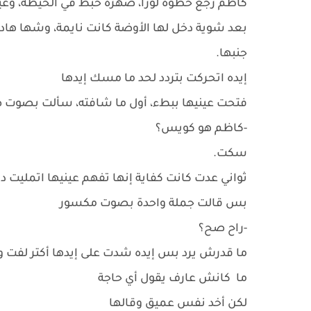
كاظم رجع خطوة لورا، ضهره خبط في الحيطة، وعينيه
بعد شوية دخل لها الأوضة كانت نايمة، وشها ه
جنبها.
إيده اتحركت بتردد لحد ما مسك إيدها
فتحت عينيها ببطء، أول ما شافته، سألت بصوت 
-كاظم هو كويس؟
سكت.
ثواني عدت كانت كفاية إنها تفهم عينيها اتمليت
بس قالت جملة واحدة بصوت مكسور
-راح صح؟
ما قدرش يرد بس إيده شدت على إيدها أكتر لفت وش
ما كانش عارف يقول أي حاجة
لكن أخد نفس عميق وقالها