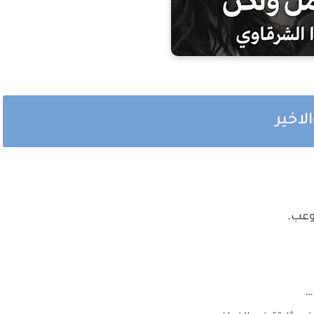
لاخير
وعب.
…