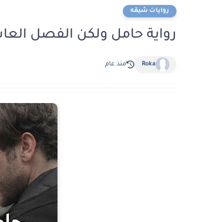
روايات شيقه
رواية حامل ولكن الفصل العاشر 10 والاخير بقلم ندا الش
Roka
منذ عام