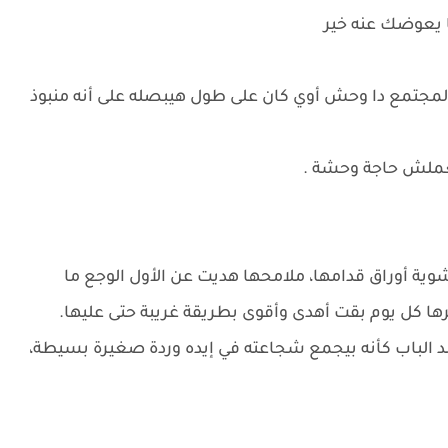
نا يعوضك عنه خير
المجتمع دا وحش أوي كان على طول هيبصله على أنه منبوذ
بيعملش حاجة وحشة .
ية أوراق قدامها، ملامحها هديت عن الأول الوجع ما
 كل يوم بقت أهدى وأقوى بطريقة غريبة حتى عليها.
د الباب كأنه بيجمع شجاعته في إيده وردة صغيرة بسيطة،