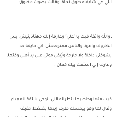
اللي هي شايفاه طوق نجاة، وقالت بصوت مخنوق:
ـ والله واثقة فيك يا "علي" وعارفة إنك مهتأذينيش، بس
الظروف واعرة، والناس مهترحمش، اني خايفة حد
يشوفني داخلة ولا خارجة ويُبقى موتي على يد أهلي وقتها،
وعارف إني اتعلَقت بيك كمان .
قرب منها وحاصرها بنظراته اللي بتوحي بالثقة العمياء
وقال لها وهو بيمسك طرف إيدها بضغط خفيف