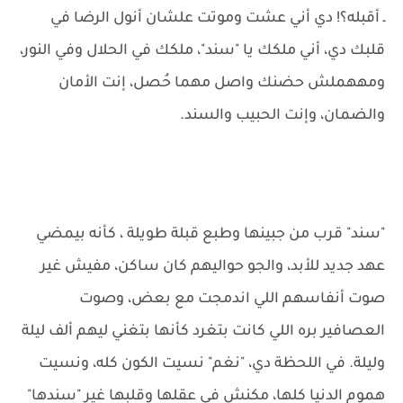
ـ أقبله؟! دي أني عشت وموتت علشان أنول الرضا في
قلبك دي، أني ملكك يا "سند"، ملكك في الحلال وفي النور،
ومههملش حضنك واصل مهما حُصل، إنت الأمان
والضمان، وإنت الحبيب والسند.
"سند" قرب من جبينها وطبع قبلة طويلة ، كأنه بيمضي
عهد جديد للأبد، والجو حواليهم كان ساكن، مفيش غير
صوت أنفاسهم اللي اندمجت مع بعض، وصوت
العصافير بره اللي كانت بتغرد كأنها بتغني ليهم ألف ليلة
وليلة. في اللحظة دي، "نغم" نسيت الكون كله، ونسيت
هموم الدنيا كلها، مكنش في عقلها وقلبها غير "سندها"