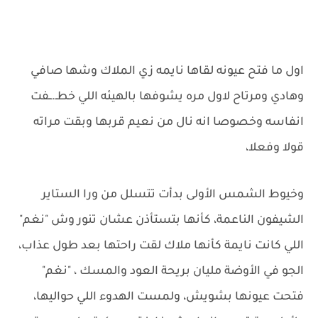
اول ما فتح عيونه لقاها نايمه زي الملاك وشها صافي
وهادي ومرتاح لاول مره يشوفها بالهيئه اللي خطـ.ــفت
انفاسه وخصوصا انه نال من نعيم قربها وبقت مراته
قولا وفعلا،
وخيوط الشمس الأولى بدأت تتسلل من ورا الستاير
الشيفون الناعمة، كأنها بتستأذن عشان تنور وش "نغم"
اللي كانت نايمة كأنها ملاك لقت راحتها بعد طول عذاب،
الجو في الأوضة مليان بريحة العود والمسك ، "نغم"
فتحت عيونها بشويش، ولمست الهدوء اللي حواليها،