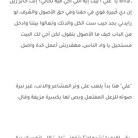
ـ لااااه يا "علي"! بيت إيه اللي أجي فيه لحالي؟ إنت خابر زين
إن دي كَبيرة قوي في حقنا وفي حق الأصول والعُرف، لو
رايدني بجد جيب ست الكل والدتك وتعالوا بيتنا وادخل
من الباب كيف ما الأصول بتقول، لكن أجي لك البيت
مستحيل يا واد الناس، مهقدرش أعمل كدة واصل.
"علي" هنا بدأ يلعب على وتر المشاعر والذنب، غير نبرة
صوته للزعل المفتعل وبص لها بكسرة مزيفة وقال: