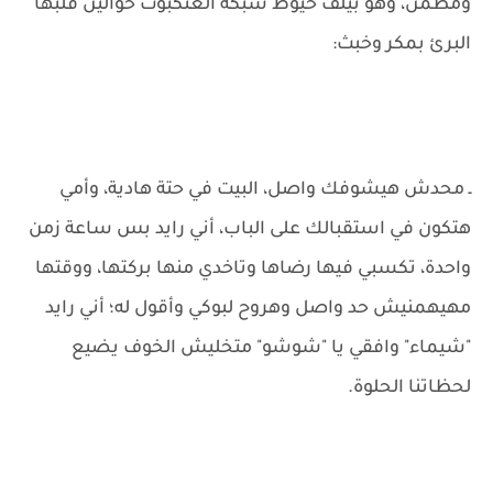
ومطمن، وهو بيلف خيوط شبكة العنكبوت حوالين قلبها
البرئ بمكر وخبث:
ـ محدش هيشوفك واصل، البيت في حتة هادية، وأمي
هتكون في استقبالك على الباب، أني رايد بس ساعة زمن
واحدة، تكسبي فيها رضاها وتاخدي منها بركتها، ووقتها
مهيهمنيش حد واصل وهروح لبوكي وأقول له؛ أني رايد
"شيماء" وافقي يا "شوشو" متخليش الخوف يضيع
لحظاتنا الحلوة.