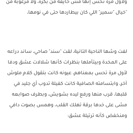
ولأول مرة تحس إنها مش خايفة من بكرة، ولا مرعوبة من
"خيال "سمير" اللي كان بيطاردها حتى في نومها،
لفت وشها الناحية التانية، لقت "سند" صاحي، ساند دراعه
على المخدة وبيتأملها بنظرات كأنها شلالات عشق ودفا
لأول مرة تحس بمعناهم، عيونه كانت بتقول كلام ملوش
آخر، وابتسامته الصافية كانت كفيلة تدوب أي جليد في
قلبها، قرب منها ورفع ليده بشويش، وبطرف صوابعه
مشى على خدها برقة تهلك القلب، وهمس بصوت دافي
ومنخفض كأنه ترتيلة عشق: