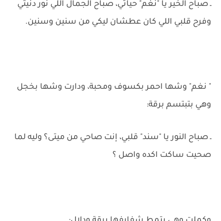
ـ صباح الخير يا "نغم" حياتي، صباح الجمال اللي نور دنيتي
وفرح قلبي اللي كان عطشان ليكي من سنين وسنين.
" نغم" وشها احمر بكسوف ومحبة، ودارت وشها بخجل
وهي بتبتسم برقة:
ـ صباح النور يا "سند" قلبي، إنت صاحي من ميتى؟ وليه لما
صحيت ساكت اكده واصل ؟
وكملت وهي بتمط شفايفها برقة ودلال: