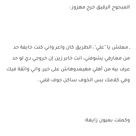
المبحوح الرقيق خرج مهزوز :
ـ معلش يا "علي"، الطريق كان واعر واني كنت خايفة حد
من معارفي يشوفني، انت خابر زين إن خروجي دي لو حد
عرف بيه من أهلي مهيعدوهاش على خير، واني واثقة فيك
وفي كلامك بس الخوف ساكن جوف قلبي .
وكملت بعيون زايغة: