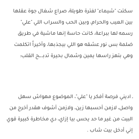
سكتت "شيماء" لفترة طويلة، صراع شغال جوة عقلها
بين العيب والحرام، وبين الحب والسراب اللي "علي"
رسمه لها ببراعة، كانت حاسة إنها ماشية في طريق
ضلمة بس نور عشقه هو اللي بيجذبها، وأخيراً اتكلمت
وهي بتهز راسها يمين وشمال بحيرة تدبـ.ــح القلب:
ـ اديني فرصة أفكر يا "علي"، الموضوع مهواش سهل
واصل، لازمن أحسبها زين، ولازمن أشوف هقدر أخرج من
البيت من غير ما حد يحس بيا إزاي، دي مخاطرة كبيرة قوي
إني أدخل بيت شاب .