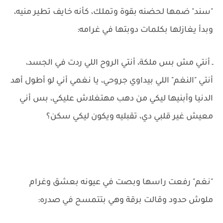
"سند" ضمها لحضنه بقوة وتملك، كأنه خايف تطير منيه،
وبدأ يغازلها بكلمات دوبتها في غرامه:
ـ أنتي مش بس ملكة، أنتي الروح اللي ردت في الجسد،
أنتي "النغم" اللي بيداوي جروحي، يا نغمي أني لو أطول أهد
الدنيا وأبنيها ليكي من دهب مهتغلاش عليكي، بس أني
معيش غير قلبي دي، تقبليه ويكون ليكي سكن؟
"نغم" رفعت راسها وبصت في عيونه بعشق وغرام
ملوش حدود وقالت برقة وهي بتتمسح في صدره: