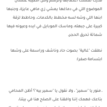
قدرت تمسك أعصابها وترسم وش الطيبة علشان
الموضوع اللي في دماغها يمشي زي ماهي عايزة، وجنبها
ابنها اللي وشه لسه مخطط بالكدمات، وحاطط لزقة
كبيرة على جبهته، وماسك الموبايل في ايده وعيونه فيها
شماتة تحرق الحجر،
نطقت "غالية" بصوت حاد وناشف وراسمة على وشها
ابتسامة صفرا:
ـ منور يا "سمير" ، ولا نقول يا "سمير بيه"؟ أظن المحامي
بتاعك فهمك إننا وافقنا على الصلح هنا في بيتنا،