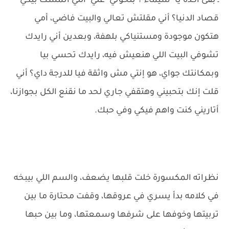
ـ بقى اكده يا "شيماء"؟ بتخوني "علي" اللي اتمسك بيكي
قصاد الدنيا؟ أني مقلتش تعالي والبيت فاضي، أمي
هتكون موجودة ومستنياكي بلهفة، وبعدين أني رايدك
تشوفي البيت اللي هنعيش فيه، رايدك تحسي بيا
وبمكانتك جواي، هو إنتي مش واثقة فيا للدرجة داي؟ أني
قلت إنك بتحبيني وهتقفي جاري لحد ما نقنع الكل بجوازنا،
أتاريني كنت واهم فيكي وفي حبك.
نظراته المكسورة خلت قلبها يضعف، والسم اللي بيبخه
في كلامه بدأ يسري في عروقها، وقفت محتارة ما بين
تربيتها وخوفها على شرفها وسمعتها، وما بين حبها