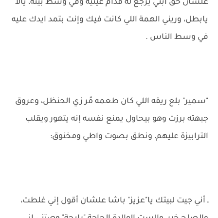
علشان حق ابني يرجع له قدام عينيه وفي وسط بيته، يالا
يابطل، وريني الهمة اللي كانت فيك وإنت بتمد ايدك عليه
في وسط الناس .
"سمير" بلع ريقه اللي كان طعمه مُر زي الحنظل، وعروق
جبهته برزت وهو بيحاول يمنع نفسه إنه يتهور ويقلب
الترابيزة عليهم، ونطق بصوت واطي ومخنوق:
ـ أني جيت لبيتك يا"عزيز" باشا علشان أقول إني غلطت،