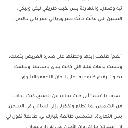
تيه وضلال، والنهاردة بس لقيت طريقي ليكي وبيكي،
السنين اللي فاتَت كانَت عمر ووياكي عمر تاني خالص.
"نغم" طلعت إيدها وحطتها على صدره العريض بتملك،
وحست بدقات قلبه اللي كانت بتدق باسمها، ونطقت
بصوت رقيق كأنه عزف على الحان اللهفة والشوق:
ـ تعرِف يا "سند" أني كنت بخاف من الصبح، كنت بخاف
من الشمس لما تطلع وتفكرني إني لساتني في السجن،
بس النهاردة، الشمس طالعة بتبارك لي، طالعة تقول لي
إن "سندك" جارك، وإن الأمان بقى له دار وعنوان.