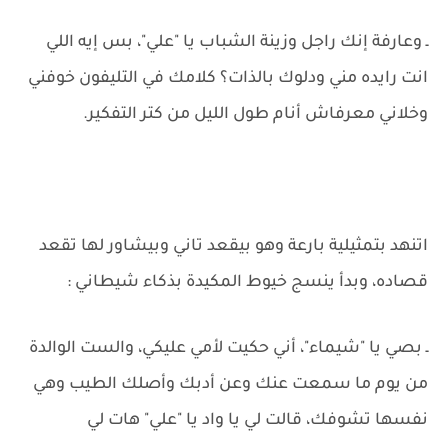
ـ وعارفة إنك راجل وزينة الشباب يا "علي"، بس إيه اللي
انت رايده مني ودلوك بالذات؟ كلامك في التليفون خوفني
وخلاني معرفاش أنام طول الليل من كتر التفكير.
اتنهد بتمثيلية بارعة وهو بيقعد تاني وبيشاور لها تقعد
قصاده، وبدأ ينسج خيوط المكيدة بذكاء شيطاني :
ـ بصي يا "شيماء"، أني حكيت لأمي عليكي، والست الوالدة
من يوم ما سمعت عنك وعن أدبك وأصلك الطيب وهي
نفسها تشوفك، قالت لي يا واد يا "علي" هات لي