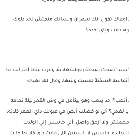
ـ اوعاك تقول انك سهران ولساتك منمتش لحد دلوك
وهتتعب وياي اكده؟
"سند" ضحك ضحكة رجولية هادية، وقرب منها أكتر لحد ما
أنفاسه السخنة لمست وشها، وقال لها بهيام:
ـ أتعب؟! حد يتعب وهو بيتأمل في وش القمر ليلة تمامه
يا نغمي؟ أني لو فضلت أبص في عيونك داي العمر كلاته،
مهملش ولا أزهق واصل، أني حاسس إني اتولدت
النهاردة، حاسس إن السنين اللي فاتت داي كلاتها كانت