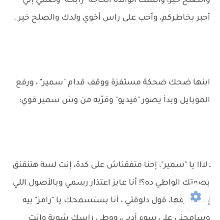
والصلح خير، والست الوالدة الحاجة "رابحة" وصتني إني
أجبر بخاطركم، وأحب على راس أخوي ولدك والصلح خير .
ابنها ضحك ضحكة مستفزة ووقف قدام "سمير" ، ورفع
الموبايل وبدأ يصور "فيديو" وقرّبه من وش سمير قوي:
ـ لااا يا "سمير"، إحنا متفقناش على كدة، إنت لسة هتنقنق
بصوتك الواطي ده؟! أنا عايز اعتذار رسمي وبالأصول اللي
إنت عارفها، قول دلوقتي ، أنا بستسمحك يا "رامز" بيه
وسامحني على سوء أدبي، ووطي راسك شوية وإنت