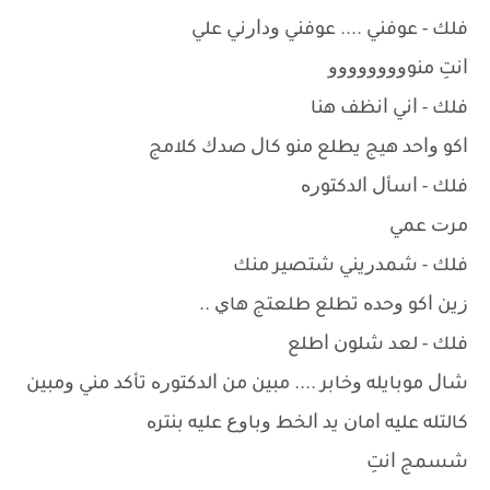
ﻓﻠﻚ - ﻋﻮﻓﻨﻲ .... ﻋﻮﻓﻨﻲ ﻭﺩﺍﺭﻧﻲ ﻋﻠﻲ
ﺍﻧﺖِ ﻣﻨﻮﻭﻭﻭﻭﻭﻭﻭﻭ
ﻓﻠﻚ - ﺍﻧﻲ ﺍﻧﻈﻒ ﻫﻨﺎ
ﺍﻛﻮ ﻭﺍﺣﺪ ﻫﻴﺞ ﻳﻄﻠﻊ ﻣﻨﻮ ﻛﺎﻝ ﺻﺪﻙ ﻛﻼﻣﺞ
ﻓﻠﻚ - ﺍﺳﺄﻝ ﺍﻟﺪﻛﺘﻮﺭﻩ
ﻣﺮﺕ ﻋﻤﻲ
ﻓﻠﻚ - ﺷﻤﺪﺭﻳﻨﻲ ﺷﺘﺼﻴﺮ ﻣﻨﻚ
ﺯﻳﻦ ﺍﻛﻮ ﻭﺣﺪﻩ ﺗﻄﻠﻊ ﻃﻠﻌﺘﺞ ﻫﺎﻱ ..
ﻓﻠﻚ - ﻟﻌﺪ ﺷﻠﻮﻥ ﺍﻃﻠﻊ
ﺷﺎﻝ ﻣﻮﺑﺎﻳﻠﻪ ﻭﺧﺎﺑﺮ .... ﻣﺒﻴﻦ ﻣﻦ ﺍﻟﺪﻛﺘﻮﺭﻩ ﺗﺄﻛﺪ ﻣﻨﻲ ﻭﻣﺒﻴﻦ
ﻛﺎﻟﺘﻠﻪ ﻋﻠﻴﻪ ﺍﻣﺎﻥ ﻳﺪ ﺍﻟﺨﻂ ﻭﺑﺎﻭﻉ ﻋﻠﻴﻪ ﺑﻨﺘﺮﻩ
ﺷﺴﻤﺞ ﺍﻧﺖِ