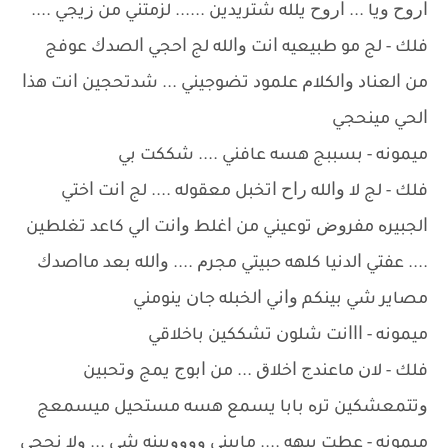
ﺍﺭﻭﺡ ﻭﻳﺎ ... ﺍﺭﻭﺡ ﻳﻠﻠﻪ ﺷﺘﺮﻳﺪﻳﻦ ...... ﻟﺰﻣﺘﻨﻲ ﻣﻦ ﺯﻳﺠﻲ ....
ﻓﻠﻚ - ﻟﺞ ﻣﻮ ﻃﺒﻴﻌﻴﻪ ﺍﻧﺖ ﻭﺍﻟﻠﻪ ﻟﺞ ﺍﺣﺠﻲ ﺍﻟﺼﺪﻙ ﻋﻮﻓﺞ
ﻣﻦ ﺍﻟﻌﻨﺎﺩ ﻭﺍﻟﻜﻼﻡ ﻋﻠﻤﻮﺩ ﺗﻀﻮﺟﻴﻨﻲ ... ﺷﺪﺗﺤﺠﻴﻦ ﺍﻧﺖ ﻫﺬﺍ
ﺍﻟﺤﻲ ﻣﻴﻨﺤﺠﻲ
ﻣﻴﻤﻮﻧﻪ - ﺑﺴﺒﺒﺞ ﻫﺴﻪ ﻋﺎﻓﻨﻲ .... ﺷﻜﻜﺖ ﺑﻲ
ﻓﻠﻚ - ﻟﺞ ﻻ ﻭﺍﻟﻠﻪ ﺭﺍﺡ ﺍﺗﺨﺒﻞ ﻣﻌﻘﻮﻟﻪ .... ﻟﺞ ﺍﻧﺖ ﺍﺧﺘﻲ
ﺍﻟﺠﺒﻴﺮﻩ ﻣﻔﺮﻭﺽ ﺗﻮﻋﻴﻨﻲ ﻣﻦ ﺍﻏﻠﻂ ﻭﺍﻧﺖ ﺍﻟﻲ ﻛﺎﻋﺪ ﺗﻐﻠﻄﻴﻦ
.... ﻋﻔﺘﻲ ﺍﻟﺪﻧﻴﺎ ﻛﻠﻬﻪ ﺣﺒﻴﺘﻲ ﻣﺠﺮﻡ .... ﻭﺍﻟﻠﻪ ﺑﻌﺪ ﻣﺎﺍﺻﺪﻙ
ﻣﺼﺎﻳﺮ ﺷﻲ ﺑﻴﻨﻜﻢ ﻭﺍﻧﻲ ﺍﻟﺨﺒﻠﻪ ﺟﺎﻥ ﻳﻨﻮﻣﻨﻲ
ﻣﻴﻤﻮﻧﻪ - ﺍﺍﺍﻧﺖ ﺷﻠﻮﻥ ﺗﺸﻜﻜﻴﻦ ﺑﺎﺧﻼﻗﻲ
ﻓﻠﻚ - ﻻﻥ ﻣﺎﻋﻨﺪﺝ ﺍﺧﻼﻕ ... ﻣﻦ ﺍﺑﻮﺝ ﻳﻤﺞ ﻭﺗﺤﺒﻴﻦ
ﻭﺗﺘﻤﻌﺸﻜﻴﻦ ﺗﺮﻩ ﺑﺎﺑﺎ ﻳﺴﻤﻊ ﻫﺴﻪ ﻣﺴﺘﺤﻴﻞ ﻣﻴﺴﻤﻌﺞ
ﻣﻴﻤﻮﻧﻪ - ﻋﻄﺖ ﺑﻴﻬﻪ .... ﻣﺎﺑﻴﻨﻲ ﻭﻭﻭﻭﺑﻴﻨﻪ ﺷﻲ ... ﻭﻻ ﻧﺤﺠﻲ