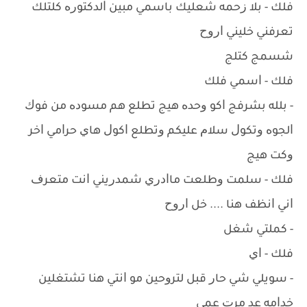
ﻓﻠﻚ - ﺑﻼ ﺯﺣﻤﻪ ﺷﻌﻠﻴﻚ ﺑﺎﺳﻤﻲ ﻣﺒﻴﻦ ﺍﻟﺪﻛﺘﻮﺭﻩ ﻛﻠﺘﻠﻚ
ﺗﻌﺮﻓﻨﻲ ﺧﻠﻴﻨﻲ ﺍﺭﻭﺡ
ﺷﺴﻤﺞ ﻛﺘﻠﺞ
ﻓﻠﻚ - ﺍﺳﻤﻲ ﻓﻠﻚ
- ﺑﻠﻠﻪ ﺑﺸﺮﻓﺞ ﺍﻛﻮ ﻭﺣﺪﻩ ﻫﻴﺞ ﺗﻄﻠﻊ ﻫﻢ ﻣﺴﻮﺩﻩ ﻣﻦ ﻓﻮﻙ
ﺍﻟﺠﻮﻩ ﻭﺗﻜﻮﻝ ﺳﻼﻡ ﻋﻠﻴﻜﻢ ﻭﺗﻄﻠﻊ ﺍﻛﻮﻝ ﻫﺎﻱ ﺣﺮﺍﻣﻲ ﺍﺧﺮ
ﻭﻛﺖ ﻫﻴﺞ
ﻓﻠﻚ - ﺳﻠﻤﺖ ﻭﻃﻠﻌﺖ ﻣﺎﺍﺩﺭﻱ ﺷﻤﺪﺭﻳﻨﻲ ﺍﻧﺖ ﻣﺘﻌﺮﻑ
ﺍﻧﻲ ﺍﻧﻈﻒ ﻫﻨﺎ .... ﺧﻞ ﺍﺭﻭﺡ
- ﻛﻤﻠﺘﻲ ﺷﻐﻞ
ﻓﻠﻚ - ﺍﻱ
- ﺳﻮﻳﻠﻲ ﺷﻲ ﺣﺎﺭ ﻗﺒﻞ ﻟﺘﺮﻭﺣﻴﻦ ﻣﻮ ﺍﻧﺘﻲ ﻫﻨﺎ ﺗﺸﺘﻐﻠﻴﻦ
ﺧﺪﺍﻣﻪ ﻋﺪ ﻣﺮﺕ ﻋﻤﻲ