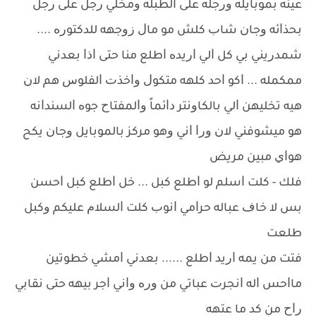
ﻋﻴﻨﻪ ﺑﻤﻮﺑﺎﻳﻠﻪ ﻭﺭﺟﻠﻪ ﻋﻠﻰ ﺍﻟﻄﺒﻠﻪ ﻭﻣﺨﻠﻲ ﺭﺟﻞ ﻋﻠﻰ ﺭﺟﻞ
ﺑﺤﺬﺍﺋﻪ ﻭﺟﺎﻥ ﺷﺎﺏ ﻛﻠﺶ ﻣﻮ ﻣﺎﻝ ﺯﻭﺟﻬﻪ ﻟﻠﺪﻛﺘﻮﺭﻩ ....
ﺷﻤﺪﺭﻳﻨﻲ ﺑﻲ ﻛﻞ ﺍﻟﻲ ﺍﺭﻳﺪﻩ ﺍﻃﻠﻊ ﻣﻨﺎ ﺣﺘﻰ ﺍﺫﺍ ﺑﻌﺪﻧﻲ
ﻣﻤﻜﻤﻠﻪ ... ﺍﻛﻮ ﺍﺣﺪ ﻛﻠﻬﻪ ﻣﺘﻜﻮﻝ ﻭﺍﺧﺬﺕ ﺍﻟﻔﻠﻮﺱ ﻫﻢ ﻻﻥ
ﻫﻴﻪ ﺗﺨﻠﻴﻬﻦ ﺍﻟﻲ ﺑﺎﻟﻜﺎﻭﻧﺘﺮ ﺩﺍﺋﻤﺎً ﻭﺍﻟﻤﻔﺘﺎﺡ ﺟﻮﻩ ﺍﻟﺴﻨﺪﺍﻧﻪ
ﻫﻮ ﻣﻴﺸﻮﻓﻨﻲ ﻻﻥ ﻭﺭﺍ ﺍﻧﻲ ﻭﻫﻮ ﻣﺮﻛﺰ ﺑﺎﻟﻤﻮﺑﺎﻳﻞ ﻭﺟﺎﻥ ﻳﻜﺢ
ﻫﻮﺍﻱ ﻣﺒﻴﻦ ﻣﺮﻳﺾ
ﻓﻠﻚ - ﻛﻠﺖ ﺍﺳﻠﻢ ﻟﻮ ﺍﻃﻠﻊ ﻛﺒﻞ ... ﺧﻞ ﺍﻃﻠﻊ ﻛﺒﻞ ﺍﺣﺴﻦ
ﺑﺲ ﻻ ﺧﺎﻑ ﻋﺒﺎﻟﻪ ﺣﺮﺍﻣﻲ ﺍﻧﻮﺏ ﻛﻠﺖ ﺍﻟﺴﻼﻡ ﻋﻠﻴﻜﻢ ﻭﻛﺒﻞ
ﻃﻠﻌﺖ
ﻓﺘﺖ ﻣﻦ ﻳﻤﻪ ﺍﺭﻳﺪ ﺍﻃﻠﻊ ...... ﺑﻌﺪﻧﻲ ﺍﻣﺸﻲ ﺧﻄﻮﺗﻴﻦ
ﻣﺎﺍﺣﺲ ﺍﻟﻪ ﺍﻧﺠﺮﺕ ﻋﺒﺎﺗﻲ ﻣﻦ ﻭﺭﻩ ﻭﺍﻧﻲ ﺍﺟﺮ ﺑﻴﻬﻪ ﺣﺘﻰ ﻧﻘﺎﺑﻲ
ﺭﺍﺡ ﻣﻦ ﻛﺪ ﻣﺎ ﻋﺘﻬﻪ