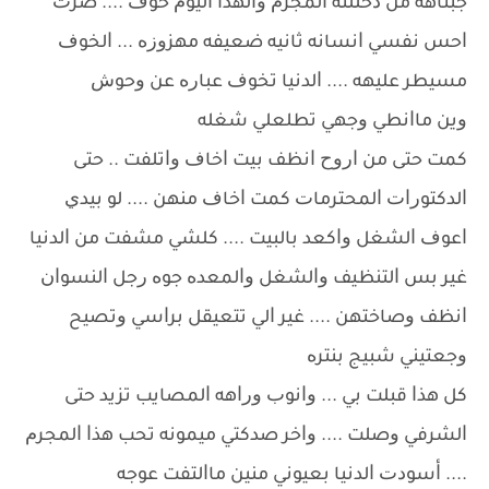
ﺟﺒﻨﺎﻫﻪ ﻣﻦ ﺩﺧﻠﻠﻨﻪ ﺍﻟﻤﺠﺮﻡ ﻭﺍﻟﻬﺬﺍ ﺍﻟﻴﻮﻡ ﺧﻮﻑ .... ﺻﺮﺕ
ﺍﺣﺲ ﻧﻔﺴﻲ ﺍﻧﺴﺎﻧﻪ ﺛﺎﻧﻴﻪ ﺿﻌﻴﻔﻪ ﻣﻬﺰﻭﺯﻩ ... ﺍﻟﺨﻮﻑ
ﻣﺴﻴﻄﺮ ﻋﻠﻴﻬﻪ .... ﺍﻟﺪﻧﻴﺎ ﺗﺨﻮﻑ ﻋﺒﺎﺭﻩ ﻋﻦ ﻭﺣﻮﺵ
ﻭﻳﻦ ﻣﺎﺍﻧﻄﻲ ﻭﺟﻬﻲ ﺗﻄﻠﻌﻠﻲ ﺷﻐﻠﻪ
ﻛﻤﺖ ﺣﺘﻰ ﻣﻦ ﺍﺭﻭﺡ ﺍﻧﻈﻒ ﺑﻴﺖ ﺍﺧﺎﻑ ﻭﺍﺗﻠﻔﺖ .. ﺣﺘﻰ
ﺍﻟﺪﻛﺘﻮﺭﺍﺕ ﺍﻟﻤﺤﺘﺮﻣﺎﺕ ﻛﻤﺖ ﺍﺧﺎﻑ ﻣﻨﻬﻦ .... ﻟﻮ ﺑﻴﺪﻱ
ﺍﻋﻮﻑ ﺍﻟﺸﻐﻞ ﻭﺍﻛﻌﺪ ﺑﺎﻟﺒﻴﺖ .... ﻛﻠﺸﻲ ﻣﺸﻔﺖ ﻣﻦ ﺍﻟﺪﻧﻴﺎ
ﻏﻴﺮ ﺑﺲ ﺍﻟﺘﻨﻈﻴﻒ ﻭﺍﻟﺸﻐﻞ ﻭﺍﻟﻤﻌﺪﻩ ﺟﻮﻩ ﺭﺟﻞ ﺍﻟﻨﺴﻮﺍﻥ
ﺍﻧﻈﻒ ﻭﺻﺎﺧﺘﻬﻦ .... ﻏﻴﺮ ﺍﻟﻲ ﺗﺘﻌﻴﻘﻞ ﺑﺮﺍﺳﻲ ﻭﺗﺼﻴﺢ
ﻭﺟﻌﺘﻴﻨﻲ ﺷﺒﻴﺞ ﺑﻨﺘﺮﻩ
ﻛﻞ ﻫﺬﺍ ﻗﺒﻠﺖ ﺑﻲ ... ﻭﺍﻧﻮﺏ ﻭﺭﺍﻫﻪ ﺍﻟﻤﺼﺎﻳﺐ ﺗﺰﻳﺪ ﺣﺘﻰ
ﺍﻟﺸﺮﻓﻲ ﻭﺻﻠﺖ .... ﻭﺍﺧﺮ ﺻﺪﻛﺘﻲ ﻣﻴﻤﻮﻧﻪ ﺗﺤﺐ ﻫﺬﺍ ﺍﻟﻤﺠﺮﻡ
.... ﺃﺳﻮﺩﺕ ﺍﻟﺪﻧﻴﺎ ﺑﻌﻴﻮﻧﻲ ﻣﻨﻴﻦ ﻣﺎﺍﻟﺘﻔﺖ ﻋﻮﺟﻪ