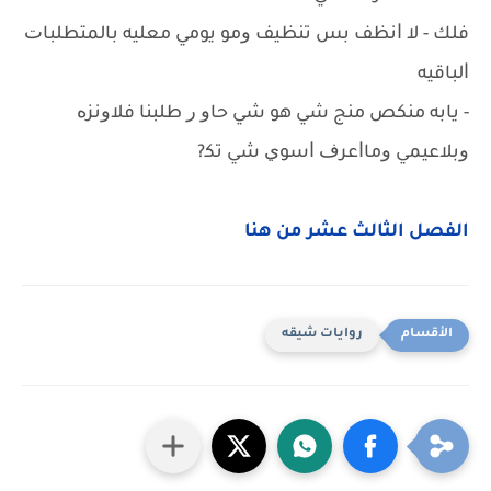
ﻓﻠﻚ - ﻻ ﺍﻧﻈﻒ ﺑﺲ ﺗﻨﻈﻴﻒ ﻭﻣﻮ ﻳﻮﻣﻲ ﻣﻌﻠﻴﻪ ﺑﺎﻟﻤﺘﻄﻠﺒﺎﺕ
ﺍﻟﺒﺎﻗﻴﻪ
- ﻳﺎﺑﻪ ﻣﻨﻜﺺ ﻣﻨﺞ ﺷﻲ ﻫﻮ ﺷﻲ ﺣﺎﻭ ﺭ ﻃﻠﺒﻨﺎ ﻓﻼﻭﻧﺰﻩ
ﻭﺑﻼﻋﻴﻤﻲ ﻭﻣﺎﺍﻋﺮﻑ ﺍﺳﻮﻱ ﺷﻲ ﺗﻜ?
الفصل الثالث عشر من هنا
روايات شيقه