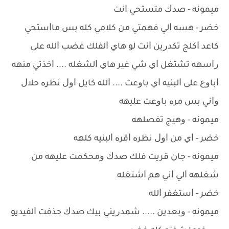
ﻣﻴﻤﻮﻧﻪ - ﺻﺪﻙ ﻣﺘﺴﺘﺤﻲ ﺍﻧﺖ
ﺧﻀﺮ - ﻫﺴﻪ ﺍﻟﻲ ﻓﻬﻤﺘﻲ ﻣﻦ ﻛﻼﻣﻲ ﻛﻠﻪ ﺑﺲ ﻣﺎﺍﺳﺘﺤﻲ
ﻛﺎﻋﺪ ﺍﻛﻠﺞ ﺗﻜﺪﺭﻳﻦ ﺍﻧﺖ ﻟﻮ ﻫﺎﻱ ﺍﻟﻔﻠﻚ ﻏﻀﺐ ﺍﻟﻠﻪ ﻋﻠﻰ
ﺭﺍﺳﻬﻪ ﺗﺸﺘﻐﻞ ﺍﻱ ﺷﻲ ﻏﻴﺮ ﻫﺎﻱ ﺍﻟﺸﻐﻠﻪ .... ﺍﺧﺬﺗﻲ ﻣﻨﻬﻪ
ﺍﺑﺎﻭﻉ ﻋﻠﻰ ﺍﻟﺒﻨﻴﻪ ﺍﻱ ﺑﺎﻭﻋﺖ .... ﺍﻟﻠﻪ ﻛﺎﻳﻞ ﺍﻭﻝ ﻧﻈﺮﻩ ﺣﻼﻝ
ﻭﺍﻧﻲ ﺑﺲ ﻣﺮﻩ ﺑﺎﻭﻋﺖ ﻋﻠﻴﻬﻪ
ﻣﻴﻤﻮﻧﻪ - ﻭﻫﻴﺞ ﺗﻔﺼﻠﻬﻪ
ﺧﻀﺮ - ﺍﻱ ﻣﻦ ﺍﻭﻝ ﻧﻈﺮﻩ ﺍﻗﺮﻩ ﺍﻟﺒﻨﻴﻪ ﻛﻠﻬﻪ
ﻣﻴﻤﻮﻧﻪ - ﺟﺎﻥ ﻗﺮﻳﺖ ﻓﻠﻚ ﺻﺪﻙ ﻭﻣﺤﻜﻤﺖ ﻋﻠﻴﻬﻪ ﻣﻦ
ﺷﻐﻠﻬﻪ ﺍﻟﻲ ﺍﻧﻲ ﻫﻢ ﺍﺷﺘﻐﻠﻪ
ﺧﻀﺮ - ﺍﺳﺘﻐﻔﺮ ﺍﻟﻠﻪ
ﻣﻴﻤﻮﻧﻪ - ﻭﺑﻌﺪﻳﻦ ..... ﺷﻤﺪﺭﻳﻨﻲ ﺑﻴﻚ ﺻﺪﻙ ﺣﺬﻓﺖ ﺍﻟﻔﻴﺪﻳﻮ