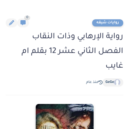
0
روايات شيقه
رواية الإرهابي وذات النقاب
الفصل الثاني عشر 12 بقلم ام
غايب
GeGe
منذ عام