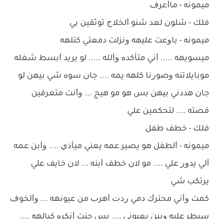
ﻣﻴﻤﻮﻧﻪ - ﻣﺎﺍﻋﺮﻑ
ﻓﻠﻚ - ﺷﻠﻮﻥ ﻟﻌﺪ ﺷﻨﻮ ﺍﻟﺨﻼﺝ ﺗﻮﺛﻘﻴﻦ ﺑﻲ
ﻣﻴﻤﻮﻧﻪ - ﺑﺎﻭﻋﺖ ﻋﻠﻴﻬﻪ ﻭﻧﺰﻟﺖ ﺩﻣﻌﺘﻲ ﻛﺘﻠﻬﻪ
ﻣﻴﺴﻮﻳﻬﻪ ..... ﺍﻧﻲ ﻣﺘﺄﻛﺪﻩ ﻭﺍﻟﻠﻪ ..... ﻟﻮ ﻳﺮﻳﺪ ﺍﺑﺴﻂ ﺷﻐﻠﻪ
ﻣﻮﺑﺎﻳﻼﺗﻨﻪ ﻭﺻﻮﺭﻧﺎ ﻛﻠﻬﻪ ﻳﻤﻪ .... ﺟﺎﻥ ﺳﻮﻩ ﺷﻲ ﺑﻴﻬﻦ ﻟﻮ
ﺟﺎﻥ ﻫﺪﺩﻧﻲ ﺑﻴﻬﻦ ﺑﺲ ﻫﻮ ﻣﻮ ﻫﻴﺞ ... ﻭﺍﻧﺖ ﻣﺘﻌﺮﻓﻴﻦ
ﻗﺼﺘﻪ .... ﻟﺘﺤﻜﻤﻴﻦ ﻋﻠﻲ
ﻓﻠﻚ - ﺧﻄﻒ ﻃﻔﻞ
ﻣﻴﻤﻮﻧﻪ - ﺍﻟﻄﻔﻞ ﻫﻮ ﻳﺼﻴﺮ ﻋﻤﻪ ﻳﻌﻨﻲ ﻣﻴﺄﺫﻱ .... ﻭﺍﺑﻦ ﻋﻤﻪ
ﺍﻟﻲ ﻳﺪﻭﺭ ﻋﻠﻲ .... ﻣﻮ ﻻﻥ ﺧﻄﻒ ﺍﺑﻨﻪ ... ﻻﻥ ﺧﺎﻳﻒ ﻋﻠﻲ
ﻳﺮﺗﻜﺐ ﺷﻲ
ﻛﻤﺖ ﻭﺍﻧﻲ ﻣﺤﺘﺮﻙ ﺩﻣﻲ ﺭﺩﺕ ﺍﻫﺮﺏ ﻣﻦ ﻋﻴﻮﻧﻬﻪ ... ﻭﺍﻟﺨﻮﻑ
ﺳﻴﻄﺮ ﻋﻠﻴﻪ ﻭﺑﻴﻦ ﺑﻌﻴﻮﻧﻲ .... ﺑﺲ ﺟﻨﺖ ﺍﻧﻜﺮﻩ ﻛﺒﺎﻟﻬﻪ ....