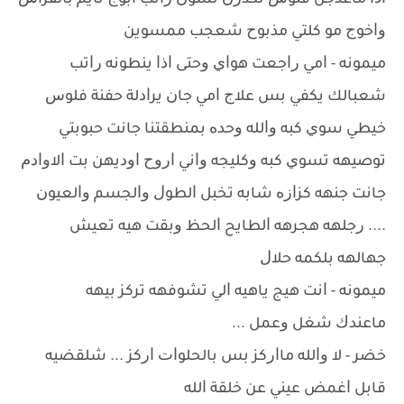
ﺍﺫﺍ ﻣﺎﻋﺪﺟﻦ ﻓﻠﻮﺱ ﺗﻜﺪﺭﻥ ﺗﺴﻮﻥ ﺭﺍﺗﺐ ﺍﺑﻮﺝ ﻧﺎﻳﻢ ﺑﺎﻟﻔﺮﺍﺵ
ﻭﺍﺧﻮﺝ ﻣﻮ ﻛﻠﺘﻲ ﻣﺬﺑﻮﺡ ﺷﻌﺠﺐ ﻣﻤﺴﻮﻳﻦ
ﻣﻴﻤﻮﻧﻪ - ﺍﻣﻲ ﺭﺍﺟﻌﺖ ﻫﻮﺍﻱ ﻭﺣﺘﻰ ﺍﺫﺍ ﻳﻨﻄﻮﻧﻪ ﺭﺍﺗﺐ
ﺷﻌﺒﺎﻟﻚ ﻳﻜﻔﻲ ﺑﺲ ﻋﻼﺝ ﺍﻣﻲ ﺟﺎﻥ ﻳﺮﺍﺩﻟﺔ ﺣﻔﻨﺔ ﻓﻠﻮﺱ
ﺧﻴﻄﻲ ﺳﻮﻱ ﻛﺒﻪ ﻭﺍﻟﻠﻪ ﻭﺣﺪﻩ ﺑﻤﻨﻄﻘﺘﻨﺎ ﺟﺎﻧﺖ ﺣﺒﻮﺑﺘﻲ
ﺗﻮﺻﻴﻬﻪ ﺗﺴﻮﻱ ﻛﺒﻪ ﻭﻛﻠﻴﺠﻪ ﻭﺍﻧﻲ ﺍﺭﻭﺡ ﺍﻭﺩﻳﻬﻦ ﺑﺖ ﺍﻻﻭﺍﺩﻡ
ﺟﺎﻧﺖ ﺟﻨﻬﻪ ﻛﺰﺍﺯﻩ ﺷﺎﺑﻪ ﺗﺨﺒﻞ ﺍﻟﻄﻮﻝ ﻭﺍﻟﺠﺴﻢ ﻭﺍﻟﻌﻴﻮﻥ
.... ﺭﺟﻠﻬﻪ ﻫﺠﺮﻫﻪ ﺍﻟﻄﺎﻳﺢ ﺍﻟﺤﻆ ﻭﺑﻘﺖ ﻫﻴﻪ ﺗﻌﻴﺶ
ﺟﻬﺎﻟﻬﻪ ﺑﻠﻜﻤﻪ ﺣﻼﻝ
ﻣﻴﻤﻮﻧﻪ - ﺍﻧﺖ ﻫﻴﺞ ﻳﺎﻫﻴﻪ ﺍﻟﻲ ﺗﺸﻮﻓﻬﻪ ﺗﺮﻛﺰ ﺑﻴﻬﻪ
ﻣﺎﻋﻨﺪﻙ ﺷﻐﻞ ﻭﻋﻤﻞ ...
ﺧﻀﺮ - ﻻ ﻭﺍﻟﻠﻪ ﻣﺎﺍﺭﻛﺰ ﺑﺲ ﺑﺎﻟﺤﻠﻮﺍﺕ ﺍﺭﻛﺰ ... ﺷﻠﻘﻀﻴﻪ
ﻗﺎﺑﻞ ﺍﻏﻤﺾ ﻋﻴﻨﻲ ﻋﻦ ﺧﻠﻘﺔ ﺍﻟﻠﻪ