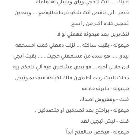
ﻋﻠﻴﻚ .... ﺍﻧﺖ ﻟﺘﺤﺠﻲ ﻭﻳﺎﻱ ﻭﺗﺒﻴﻨﻠﻲ ﺍﻫﺘﻤﺎﻣﻚ
ﺧﻀﺮ - ﺍﻧﻲ ﻧﺎﻗﺺ ﺍﻧﺖ ﺷﻜﻮ ﻓﺮﺣﺎﻧﻪ ﻟﻠﻮﺿﻊ ... ﻭﺑﻌﺪﻳﻦ
ﺗﺤﺠﻴﻦ ﻛﻼﻡ ﺍﻛﺒﺮ ﻣﻦ ﺭﺍﺳﺞ
ﻟﺘﺨﺎﺑﺮﻳﻦ ﺑﻌﺪ ﻣﻴﻤﻮﻧﻪ ﻓﻬﻤﺘﻲ ﻟﻮ ﻻ
ﻣﻴﻤﻮﻧﻪ - ﺑﻘﻴﺖ ﺳﺎﻛﺘﻪ ... ﻧﺰﻟﺖ ﺩﻣﻌﺘﻲ ﻛﻤﺖ ﺍﻣﺴﺤﻬﻪ
ﺑﻴﺪﻱ .... ﻫﻮ ﺳﺪﻩ ﻣﻦ ﻣﺴﻤﻌﻨﻲ ﺣﺠﻴﺖ ..... ﺑﻘﻴﺖ ﺍﺑﺠﻲ
ﻻﻥ ﺧﻼﻧﻲ ﺍﺣﺒﻪ ... ﻣﻮ ﺑﻴﺪﻱ ﻣﺸﺎﻋﺮﻱ ﻫﻴﻪ ﺍﻟﻲ ﺗﺘﺤﻜﻢ ﺑﻴﻪ
ﺩﺧﻠﺖ ﻟﻠﺒﻴﺖ ﺭﺩﺕ ﺍﻃﻤﻯﻦ ﻓﻠﻚ ﻟﻜﻴﺘﻬﻪ ﻣﺘﻤﺪﺩﻩ ﻭﺗﺒﺠﻲ
ﻣﻴﻤﻮﻧﻪ - ﺧﺎﺑﺮﺗﻪ ﺣﺎﺫﻓﻪ
ﻓﻠﻚ - ﻭﻣﻔﺮﻭﺽ ﺍﺻﺪﻙ
ﻣﻴﻤﻮﻧﻪ - ﺑﺮﺍﺣﺘﺞ ﺑﻌﺪ ﺗﺼﺪﻛﻴﻦ ﺍﻭ ﻣﺘﺼﺪﻛﻴﻦ .
ﻓﻠﻚ - ﻟﻴﺶ ﺗﺒﺠﻴﻦ ﻟﻌﺪ
ﻣﻴﻤﻮﻧﻪ - ﻣﻴﺨﺺ ﺳﺎﻟﻔﺘﺞ ﺍﺑﺪﺍً