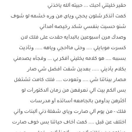
ﺣﻘﻴﺮ ﺧﻠﻴﺘﻨﻲ ﺍﺣﺒﻚ ... ﺣﺒﻴﺘﻪ ﺍﻟﻠﻪ ﻳﺎﺧﺬﻧﻲ
ﻛﻤﺖ ﺍﺗﺬﻛﺮ ﺷﻠﻮﻥ ﻳﺤﺠﻲ ﻭﻳﺎﻱ ﻣﻦ ﻭﺭﻩ ﺧﺸﻤﻪ ﻟﻮ ﺷﻮﻑ
ﺷﻨﻮ ﺣﺴﻴﺖ ﺑﻨﻔﺴﻲ ﺷﻜﺪ ﺭﺧﻴﺼﻪ ﺍﻣﺪﺍﻧﻲ
ﻭﺻﺪﻙ ﻣﺮﻥ ﺍﺳﺒﻮﻋﻴﻦ ﺑﺎﻟﺒﺪﺍﻳﻪ ﺣﻘﺪﺕ ﻋﻠﻰ ﻓﻠﻚ ﻻﻥ
ﻛﺴﺮﺕ ﻣﻮﺑﺎﻳﻠﻲ .... ﻭﺣﺘﻰ ﻣﺎﺍﺣﺠﻲ ﻭﻳﺎﻫﻪ ..... ﻭﺗﺄﺫﻳﺖ
ﺑﺴﺒﺒﻪ .... ﻫﻮ ﻛﻼﻣﻪ ﻳﺨﻠﻴﻨﻲ ﺍﻓﻜﺮ ﺑﻲ ... ﻭﻓﺠﺄﻩ ﻳﺼﺪﻣﻨﻲ
ﺑﻜﻼﻡ ﻳﺄﺫﻳﻨﻲ ..... ﺑﻌﺪﻳﻦ ﺷﻔﺖ ﺍﻓﻀﻞ ﺷﻲ ﺻﺎﺭ
ﻣﺼﺎﺭ ﺑﻴﻨﺎﺗﻨﺎ ﺷﻲ .... ﻭﺗﻌﻮﺩﺕ .... ﻓﻠﻚ ﻛﺎﻣﺖ ﺗﺸﺘﻐﻞ
ﺑﺲ ﺍﻟﻜﻢ ﺑﻴﺖ ﺍﻟﻲ ﻧﻌﺮﻓﻬﻦ ﻣﻦ ﺯﻣﺎﻥ ﺍﻟﺪﻛﺘﻮﺭﺍﺕ ﻟﻮ
ﺍﻛﺜﺮﻫﻦ ﻳﺪﺍﻭﻣﻦ ﺑﺎﻟﺠﺎﻣﻌﻪ ﺍﺳﺎﺗﺬﻩ ﺍﻭ ﻣﺪﺭﺳﺎﺕ
ﻓﻠﻚ - ﻣﻦ ﻳﻮﻡ ﺍﻟﻲ ﺻﺎﺭﺕ ﻭﻳﺎﻱ ﺷﻐﻠﺔ ﺫﻧﻲ ﺍﻟﺒﻨﺎﺕ ﻭﺍﻧﻲ
ﺍﺧﺘﻠﻒ ﻋﻦ ﻗﺒﻞ .... ﻛﻤﺖ ﺍﺧﺎﻑ ﺣﻴﺎﺗﻨﺎ ﺑﺲ ﺧﻮﻑ ﺻﺎﺭﺕ