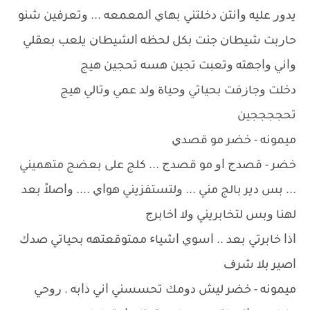
ﻳﺪﻭﺭ ﻋﻠﻴﻪ ﻭﺍﻧﺘﻦ ﺩﺧﻠﺘﻨﻲ ﺑﻬﺎﻱ ﺍﻟﻤﻌﻤﻌﻪ ... ﻭﺗﻌﺮﻓﻴﻦ ﺷﻨﻮ
ﺣﺎﺭﺑﺖ ﺷﻴﻄﺎﻥ ﺟﻨﺖ ﺑﻜﻞ ﻟﺤﻈﻪ ﺍﻟﺸﻴﻄﺎﻥ ﻳﻠﻌﺐ ﺑﻌﻘﻠﻲ
ﻭﺍﻧﻲ ﻭﺍﺟﻬﺘﻪ ﻭﺗﻌﺒﺖ ﺗﺠﻴﻦ ﻫﺴﻪ ﺗﺤﺠﻴﻦ ﻫﻴﺞ
ﺩﺧﻠﺖ ﻭﺟﺎﺯﻓﺖ ﺑﺤﻴﺎﺗﻲ ﻭﺣﻴﺎﺓ ﻭﻟﺪ ﻋﻤﻲ ﻭﺗﺎﻟﻲ ﻫﻴﺞ
ﺗﺤﺠﺠﺠﺠﻴﻦ
ﻣﻴﻤﻮﻧﻪ - ﺧﻀﺮ ﻣﻮ ﻗﺼﺪﻱ
ﺧﻀﺮ - ﻗﺼﺪﺝ ﺍﻭ ﻣﻮ ﻗﺼﺪﺝ ... ﻛﻠﺞ ﻋﻠﻰ ﺑﻌﻀﺞ ﻣﺘﻬﻤﻴﻨﻲ
... ﺑﺲ ﺩﻳﺮ ﺑﺎﻟﺞ ﻣﻨﻲ ... ﻭﻟﺘﺴﺘﻔﺰﻳﻨﻲ ﻫﻮﺍﻱ .... ﻭﺍﺻﻼً ﺑﻌﺪ
ﻟﻬﻨﺎ ﻭﺑﺲ ﻟﺘﺨﺎﺑﺮﻳﻨﻲ ﻭﻻ ﺍﺧﺎﺑﺮﺝ
ﺍﺫﺍ ﺧﺎﺑﺮﺗﻲ ﺑﻌﺪ .. ﺍﺳﻮﻱ ﺍﺷﻴﺎﺀ ﻣﻤﺘﻮﻗﻌﺘﻬﻪ ﺑﺤﻴﺎﺗﻲ ﺻﺪﻙ
ﺍﺻﻴﺮ ﺑﻼ ﺷﺮﻑ
ﻣﻴﻤﻮﻧﻪ - ﺧﻀﺮ ﻟﻴﺶ ﺩﻭﻣﻚ ﺗﺤﺴﺴﻨﻲ ﺍﻧﻲ ﺫﺍﺑﻪ . ﺭﻭﺣﻲ