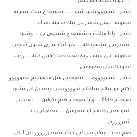
.... ﺧﻮﻣﺎ ﺷﻔﺘﻪ ﻛﻠﻪ ﺧﻀﺮ ...
ﺧﻀﺮ - ﺷﻨﻮﻭﻭﻭ ﺷﻨﻮ ﺷﻨﻮ ...... ﺷﻘﺼﺪﺝ ﺳﺖ ﻣﻴﻤﻮﻧﻪ
ﻣﻴﻤﻮﻧﻪ - ﻳﻌﻨﻲ ﺷﻤﺪﺭﻳﻨﻲ ﺑﻴﻚ ﺣﺬﻓﺘﻪ ﺻﺪﻙ ...
ﺧﻀﺮ - ﻭﺍﺫﺍ ﻣﺎﺍﺣﺬﻓﻪ ﺷﻘﺼﺪﺝ ﺷﺴﻮﻱ ﺑﻲ ... ﻭﺷﻨﻮ
ﺷﻤﺪﺭﻳﻨﻲ ﻣﺸﻔﺘﻪ ﻛﻠﻪ ... ﺷﻮ ﺍﻧﺖ ﻣﺪﺭﻱ ﺷﻠﻮﻥ ﺗﺤﺠﻴﻦ
ﻣﻴﻤﻮﻧﻪ - ﻣﻦ ﺷﻔﺖ ﺭﺩﺓ ﻓﻌﻠﻪ ﺧﻔﺖ ﺍﻛﻤﻞ ﻛﺘﻠﻪ ... ﺭﺩﺕ
ﺍﺿﻮﺟﻚ ﻣﺜﻞ ﻣﻀﻮﺟﺘﻨﻲ
ﺧﻀﺮ - ﺷﻨﻮﻭﻭﻭﻭﻩ .... ﺗﻀﻮﺟﻴﻨﻲ ﻣﺜﻞ ﻣﻀﻮﺟﺘﺞ ﺷﻨﻮﻭﻭﻭﻭ
ﺍﻛﻠﺞ ﻣﻮ ﻋﺒﺎﻟﺞ ﺳﺎﻛﺘﻠﺞ ﺗﺪﻭﻭﻭﻭﺳﻴﻦ ﻭﺑﻌﺪﻳﻦ ﺍﻧﻲ ﺑﺸﻨﻮ
ﺿﻮﺟﺘﺞ ﻫﺎﺍﺍﺍﺍ ... ﻭﺍﺫﺍ ﺿﻮﺟﺘﺞ ﻫﻴﺞ ﺗﻜﻮﻟﻴﻦ .... ﺗﻌﺮﻓﻴﻦ
ﺷﻨﻮ ﻣﻌﻨﻰ ﻛﻼﻣﺞ ﻟﻮ ﻣﺘﻌﺮﻓﻴﻦ ... ﻣﻌﻨﺎﻩ ﺍﻧﻲ ﺑﻼ
ﺷﺮﺭﺭﺭﺭﻑ
ﺻﺢ ﺩﺧﻠﺖ ﺑﻴﺘﻜﻢ ﺑﺲ ﺍﻧﻲ ﺟﻨﺖ ﻣﻀﻄﺮﺭﺭﺭﺭﺭ ﻻﻥ ﺍﻟﻜﻞ