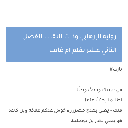
رواية الإرهابي وذات النقاب الفصل
الثاني عشر بقلم ام غايب
بارت١٢
ﻓﻲ ﻋﻴﻨﻴﻚِ ﻭﺟﺪﺕُ ﻭﻃﻨًﺎ
ﻟﻄﺎﻟﻤﺎ ﺑﺤﺜﺖُ ﻋﻨﻪ !
ﻓﻠﻚ - ﻳﻌﻨﻲ ﺑﻌﺪﺝ ﻣﺼﺮﺭﺭﻩ ﺧﻮﺵ ﻋﺪﻛﻢ ﻋﻼﻗﻪ ﻭﻳﻦ ﻛﺎﻋﺪ
ﻫﻮ ﻳﻌﻨﻲ ﺗﻜﺪﺭﻳﻦ ﺗﻮﺻﻠﻴﻠﻪ