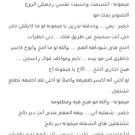
ﻣﻴﻤﻮﻧﻪ - ﺍﺑﺘﺴﻤﺖ ﻭﺣﺴﻴﺖ ﻧﻔﺴﻲ ﺭﺟﻌﺘﻠﻲ ﺍﻟﺮﻭﺡ
ﺍﻟﺘﺼﻮﻳﺮ ﻳﻤﻚ ﻣﻮ
ﺧﻀﺮ - ﻳﻤﻲ ... ﻭﺣﺬﻓﺘﻪ ﺗﺪﺭﻳﻦ ﻳﺎ ﻣﻴﻤﻮﻧﻪ ﻟﻮ ﻣﺎ ﻛﺎﻳﻠﺘﻠﻲ ﺟﺎﻥ
ﺣﺘﻰ ﺍﻧﺖ ﺳﺤﺒﻨﺞ ﻋﻦ ﻃﺮﻳﻖ ﻓﻠﻚ ... ﺫﻧﻲ ﺧﻄﺮﺍﺕ
ﺍﺧﺘﺞ ﻫﺎﻱ ﺷﻮﺩﺍﻫﻪ ﺍﻟﻬﻢ .... ﻭﺍﻟﻠﻪ ﻟﻮ ﻣﺎ ﺍﻣﺞ ﻭﺍﺑﻮﺝ ﻛﺎﺳﺮ
ﺧﺎﻃﺮﻱ ﻻﻥ ﻣﻮ ﺑﻴﺪﻩ ... ﻧﺎﻳﻢ ﻭﻣﻮﺍﻛﻒ ﻓﻮﻙ ﺭﺍﺳﺠﻦ ....
ﻫﻴﺞ ﺗﺠﺎﺯﻱ ﺍﺧﺘﺞ .... ﺍﺍﺍﺥ ﻳﺎ ﻣﻴﻤﻮﻧﻪ ﺍﺥ
ﻟﻮ ﺍﺧﺘﻲ ﺍﻟﻪ ﺍﻛﺴﺮ ﻇﻬﺮﻫﻪ ﻭﺍﺻﻼً ﻟﻮ ﺍﺧﺘﻲ ﻓﻼ ﺍﺧﻠﻴﻬﻪ ﺗﻄﻠﻊ
ﺗﺸﺘﻐﻞ .
ﻣﻴﻤﻮﻧﻪ - ﻭﺍﻟﻠﻪ ﻣﻮ ﻫﻴﺞ ﻫﻴﻪ ﻭﻣﻈﻠﻮﻣﻪ
ﺧﻀﺮ - ﺷﻌﻠﻴﻪ ﺍﻧﻲ ... ﺑﻴﻬﻪ ﺍﻟﻤﻬﻢ ﻋﻨﺪﻱ ﺍﻧﺖِ ﺩﻳﺮ ﺑﺎﻟﺞ
ﺗﺸﺘﻐﻠﻴﻦ ﻫﺎﻱ ﺍﻟﺸﻐﻠﻪ ﻣﻴﻤﻮﻧﻪ ﺩﻳﺮ ﺑﺎﻟﺞ