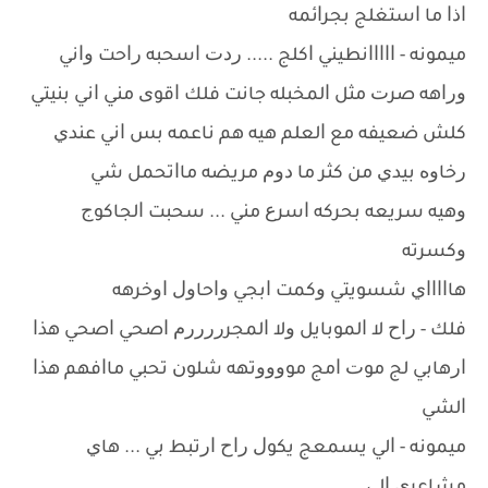
ﺍﺫﺍ ﻣﺎ ﺍﺳﺘﻐﻠﺞ ﺑﺠﺮﺍﺋﻤﻪ
ﻣﻴﻤﻮﻧﻪ - ﺍﺍﺍﺍﺍﻧﻄﻴﻨﻲ ﺍﻛﻠﺞ ..... ﺭﺩﺕ ﺍﺳﺤﺒﻪ ﺭﺍﺣﺖ ﻭﺍﻧﻲ
ﻭﺭﺍﻫﻪ ﺻﺮﺕ ﻣﺜﻞ ﺍﻟﻤﺨﺒﻠﻪ ﺟﺎﻧﺖ ﻓﻠﻚ ﺍﻗﻮﻯ ﻣﻨﻲ ﺍﻧﻲ ﺑﻨﻴﺘﻲ
ﻛﻠﺶ ﺿﻌﻴﻔﻪ ﻣﻊ ﺍﻟﻌﻠﻢ ﻫﻴﻪ ﻫﻢ ﻧﺎﻋﻤﻪ ﺑﺲ ﺍﻧﻲ ﻋﻨﺪﻱ
ﺭﺧﺎﻭﻩ ﺑﻴﺪﻱ ﻣﻦ ﻛﺜﺮ ﻣﺎ ﺩﻭﻡ ﻣﺮﻳﻀﻪ ﻣﺎﺍﺗﺤﻤﻞ ﺷﻲ
ﻭﻫﻴﻪ ﺳﺮﻳﻌﻪ ﺑﺤﺮﻛﻪ ﺍﺳﺮﻉ ﻣﻨﻲ ... ﺳﺤﺒﺖ ﺍﻟﺠﺎﻛﻮﺝ
ﻭﻛﺴﺮﺗﻪ
ﻫﺎﺍﺍﺍﺍﻱ ﺷﺴﻮﻳﺘﻲ ﻭﻛﻤﺖ ﺍﺑﺠﻲ ﻭﺍﺣﺎﻭﻝ ﺍﻭﺧﺮﻫﻪ
ﻓﻠﻚ - ﺭﺍﺡ ﻻ ﺍﻟﻤﻮﺑﺎﻳﻞ ﻭﻻ ﺍﻟﻤﺠﺮﺭﺭﺭﺭﻡ ﺍﺻﺤﻲ ﺍﺻﺤﻲ ﻫﺬﺍ
ﺍﺭﻫﺎﺑﻲ ﻟﺞ ﻣﻮﺕ ﺍﻣﺞ ﻣﻮﻭﻭﻭﺗﻬﻪ ﺷﻠﻮﻥ ﺗﺤﺒﻲ ﻣﺎﺍﻓﻬﻢ ﻫﺬﺍ
ﺍﻟﺸﻲ
ﻣﻴﻤﻮﻧﻪ - ﺍﻟﻲ ﻳﺴﻤﻌﺞ ﻳﻜﻮﻝ ﺭﺍﺡ ﺍﺭﺗﺒﻂ ﺑﻲ ... ﻫﺎﻱ