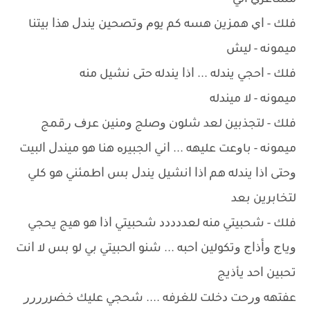
ﻣﺸﺎﻋﺮﻱ ﺍﻟﻲ
ﻓﻠﻚ - ﺍﻱ ﻫﻤﺰﻳﻦ ﻫﺴﻪ ﻛﻢ ﻳﻮﻡ ﻭﺗﺼﺤﻴﻦ ﻳﻨﺪﻝ ﻫﺬﺍ ﺑﻴﺘﻨﺎ
ﻣﻴﻤﻮﻧﻪ - ﻟﻴﺶ
ﻓﻠﻚ - ﺍﺣﺠﻲ ﻳﻨﺪﻟﻪ ... ﺍﺫﺍ ﻳﻨﺪﻟﻪ ﺣﺘﻰ ﻧﺸﻴﻞ ﻣﻨﻪ
ﻣﻴﻤﻮﻧﻪ - ﻻ ﻣﻴﻨﺪﻟﻪ
ﻓﻠﻚ - ﻟﺘﺠﺬﺑﻴﻦ ﻟﻌﺪ ﺷﻠﻮﻥ ﻭﺻﻠﺞ ﻭﻣﻨﻴﻦ ﻋﺮﻑ ﺭﻗﻤﺞ
ﻣﻴﻤﻮﻧﻪ - ﺑﺎﻭﻋﺖ ﻋﻠﻴﻬﻪ ... ﺍﻧﻲ ﺍﻟﺠﺒﻴﺮﻩ ﻫﻨﺎ ﻫﻮ ﻣﻴﻨﺪﻝ ﺍﻟﺒﻴﺖ
ﻭﺣﺘﻰ ﺍﺫﺍ ﻳﻨﺪﻟﻪ ﻫﻢ ﺍﺫﺍ ﺍﻧﺸﻴﻞ ﻳﻨﺪﻝ ﺑﺲ ﺍﻃﻤﺌﻨﻲ ﻫﻮ ﻛﻠﻲ
ﻟﺘﺨﺎﺑﺮﻳﻦ ﺑﻌﺪ
ﻓﻠﻚ - ﺷﺤﺒﻴﺘﻲ ﻣﻨﻪ ﻟﻌﺪﺩﺩﺩﺩ ﺷﺤﺒﻴﺘﻲ ﺍﺫﺍ ﻫﻮ ﻫﻴﺞ ﻳﺤﺠﻲ
ﻭﻳﺎﺝ ﻭﺃﺫﺍﺝ ﻭﺗﻜﻮﻟﻴﻦ ﺍﺣﺒﻪ ... ﺷﻨﻮ ﺍﻟﺤﺒﻴﺘﻲ ﺑﻲ ﻟﻮ ﺑﺲ ﻻ ﺍﻧﺖ
ﺗﺤﺒﻴﻦ ﺍﺣﺪ ﻳﺄﺫﻳﺞ
ﻋﻔﺘﻬﻪ ﻭﺭﺣﺖ ﺩﺧﻠﺖ ﻟﻠﻐﺮﻓﻪ .... ﺷﺤﺠﻲ ﻋﻠﻴﻚ ﺧﻀﺮﺭﺭﺭﺭ