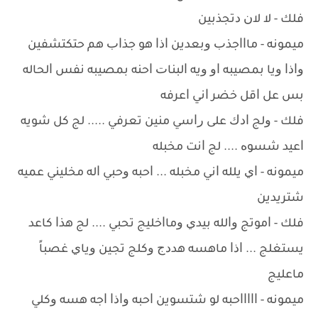
ﻓﻠﻚ - ﻻ ﻻﻥ ﺩﺗﺠﺬﺑﻴﻦ
ﻣﻴﻤﻮﻧﻪ - ﻣﺎﺍﺍﺟﺬﺏ ﻭﺑﻌﺪﻳﻦ ﺍﺫﺍ ﻫﻮ ﺟﺬﺍﺏ ﻫﻢ ﺣﺘﻜﺘﺸﻔﻴﻦ
ﻭﺍﺫﺍ ﻭﻳﺎ ﺑﻤﺼﻴﺒﻪ ﺍﻭ ﻭﻳﻪ ﺍﻟﺒﻨﺎﺕ ﺍﺣﻨﻪ ﺑﻤﺼﻴﺒﻪ ﻧﻔﺲ ﺍﻟﺤﺎﻟﻪ
ﺑﺲ ﻋﻞ ﺍﻗﻞ ﺧﻀﺮ ﺍﻧﻲ ﺍﻋﺮﻓﻪ
ﻓﻠﻚ - ﻭﻟﺞ ﺍﺩﻙ ﻋﻠﻰ ﺭﺍﺳﻲ ﻣﻨﻴﻦ ﺗﻌﺮﻓﻲ ..... ﻟﺞ ﻛﻞ ﺷﻮﻳﻪ
ﺍﻋﻴﺪ ﺷﺴﻮﻩ .... ﻟﺞ ﺍﻧﺖ ﻣﺨﺒﻠﻪ
ﻣﻴﻤﻮﻧﻪ - ﺍﻱ ﻳﻠﻠﻪ ﺍﻧﻲ ﻣﺨﺒﻠﻪ ... ﺍﺣﺒﻪ ﻭﺣﺒﻲ ﺍﻟﻪ ﻣﺨﻠﻴﻨﻲ ﻋﻤﻴﻪ
ﺷﺘﺮﻳﺪﻳﻦ
ﻓﻠﻚ - ﺍﻣﻮﺗﺞ ﻭﺍﻟﻠﻪ ﺑﻴﺪﻱ ﻭﻣﺎﺍﺧﻠﻴﺞ ﺗﺤﺒﻲ .... ﻟﺞ ﻫﺬﺍ ﻛﺎﻋﺪ
ﻳﺴﺘﻐﻠﺞ ... ﺍﺫﺍ ﻣﺎﻫﺴﻪ ﻫﺪﺩﺝ ﻭﻛﻠﺞ ﺗﺠﻴﻦ ﻭﻳﺎﻱ ﻏﺼﺒﺎً
ﻣﺎﻋﻠﻴﺞ
ﻣﻴﻤﻮﻧﻪ - ﺍﺍﺍﺍﺍﺣﺒﻪ ﻟﻮ ﺷﺘﺴﻮﻳﻦ ﺍﺣﺒﻪ ﻭﺍﺫﺍ ﺍﺟﻪ ﻫﺴﻪ ﻭﻛﻠﻲ