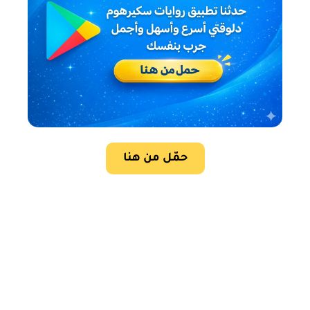
حمّل من هنا