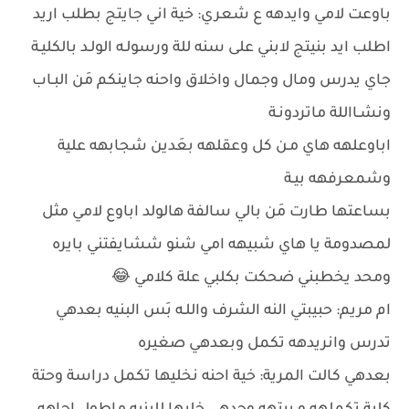
باوعت لامي وايدهه ع شعري: خية اني جايتج بطلب اريد
اطلب ايد بنيتج لابني على سنه للة ورسولـه الولـد بالكليـة
جاي يدرس ومال وجمال واخلاق واحنه جاينكم مَن البـاب
ونشـااللة ماتردونـة
اباوعلهه هاي مـن كل وعقلهه بعَدين شجابهه علية
وشمعرفهه بيـة
بساعتها طارت مَن بالي سالفة هالولد اباوع لامي مثل
لمصدومة يا هاي شبيهه امي شنو ششايفتني بايره
ومحد يخطبني ضحكت بكلبي علة كلامي 😂
ام مريم: حبيبتي النه الشرف واللـه بَس البنيه بعدهي
تدرس وانريدهه تكمل وبعدهي صغيره
بعدهي كالت المرية: خية احنه نخليها تكمل دراسة وحتة