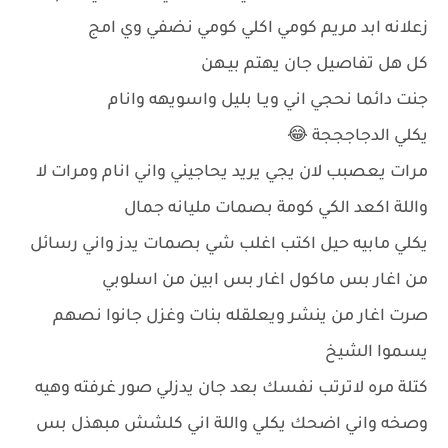
زعلانه ابد مريم كومي اكلي كومي نضفي وي امج
كل هل تفاصيل جان يهتم بيـهن
جنت دائما نحجي اني ويـا بليل واسويهه وانام
يكلي الدجاجججة 😂
مرات يعصبب لان يجي يريد يحاجيني واني انام ومرات لا
واللة اكعد الكي كومة بصمات مليانه جمال
يكلي مابيه حيل اكتب اغلب شي بصمات يدز واني رسائل
من اغار بس ماكول اغار بس ابين من اسلوبي
صرت اغار من ينشر ويعلقله بنات وغزل جانوا نصهم
يسموا الشيخ
كتلة مره لاترتب نفسك بعد جان يدزلي صور غرفته وهيه
وصخه واني اضحك يكلي واللة اني كلشش مبهذل بس