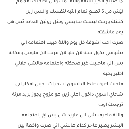
🏷️صبـاح الخير اسفة واللة نمت واني احاجيك امممم
ليَش من 6 تطلع تمام انتبه لنفسك والبس زين
كتبتلة ورحت لبسـت ملابسي ومثل روتين العاده بَس هل
يوم ماشفته
صرت احب اشوفة كل يوم واللـة حبيت اهتمامه الي
يشوفني يكول حبته لان حلو لان مرتب لان فلوس ومكانه
بَس اني ماحبيـت غير ضحكته واهتمامه هالشي خلاني
اطير بحبه
ماجنت اعرف غلط الداسوي لا ، مرات تجيني افكار اني
شجاي اسوي داخون اهلي زين هو مزوج يجوز يريد مرتة
ترچعلة اوف
واللـة ماعرف شي اني ماريد شي بس اخ ياهتمامه
البـشر يصير عاچر كدام هالشي اني صرت واكعة بين