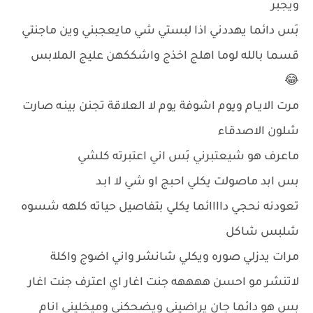
ويجبر
بَس دائما يهددني اذا لبستي شي مايعجبني وين ماجنتي
قسما بالله لوما اهلج اخذج واشككهن عليج الملابس
😂
مرت الايـام ويوم اشوفة يوم لا العلاقة تجنن بينـه صارت
شلون الاصدقاء
ماعرف هو شيعتبرني بَس اني اعتبرته كلشي
بس ابد ماصولت يكلي احبج او شي لا ابـد
تعودنه نحجي داااائما يكلي بتفاصيل حياته كلهه شسوه
شلبس شاكل
مرات يدزلي صوره ويكلي شانشر واني اضوج واكلة
لاتنشر مو احسن ههههه جنت اغار اي اعترف جنت اغار
بس هو دائما جان يراضيني ويضحكني وميخليني انام