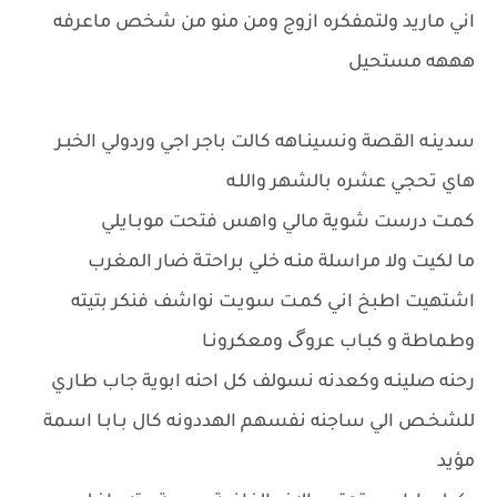
اني ماريد ولتمفكره ازوج ومن منو من شخص ماعرفه
هههه مستحيل
سدينـه القصة ونسينـاهه كالت باجر اجي وردولي الخبـر
هاي تحجي عشره بالشهر واللـه
كمـت درست شوية مالي واهس فتحت موبـايلي
ما لكيت ولا مراسلة منـه خلي براحتـة ضار المغرب
اشتهيت اطبخ اني كمـت سويـت نواشف فنكر بتيته
وطماطة و كبـاب عروگ ومعكرونـا
رحنه صلينـه وكعدنه نسولف كل احنه ابوية جاب طاري
للشخـص الي ساجنه نفسهم الهددونه كال بـابـا اسمة
مؤيد