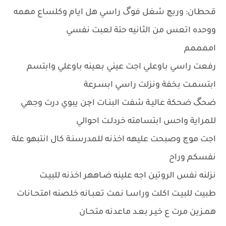
قحطان: وربچ شغل فوگ راسي هل ايام وكلساع مهمه
ووحده اتعس من الثانيه حتة لعبت نفسي
اممممم
رفعت راسي باوعلي اجت عيني بعينه باوعلي وابتسم
ابتسمـت بخفة ونزلت راسي ابسـرعة
ضحگ ضحكة عاليـة شفت البنـات اچن يبوي درت وجهي
للمراية واحس ابتسامته خردلـت احوالي
اجت موچ وصبحت عليهه اخذنه للمدرسنـة كال انتبهو علة
نفسكم وراح
نزلنه نفس الروتين اجه علينه ضـاههر اخذنه للبيـت
طبيت للبيـت اكلت وراسـا نمت تعبـانه خلصنه امتحـانات
همـزين مرت ع خيـر بعـد ماعدنه متحـان