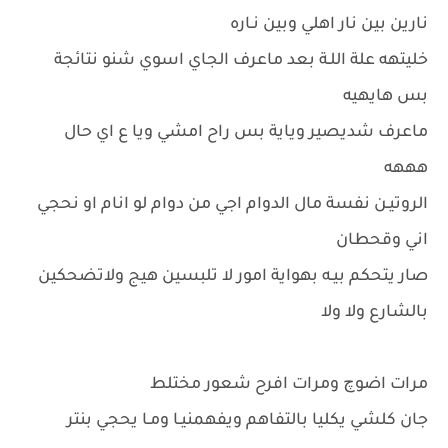
نارين بين نار اهلي وبين نـاره
خليتهه علة اللـة بعد ماعرف الجاي اسوي شنو نتائجة
بس هايهيه
ماعرف شديصير وياية بس راح امشي ويا ع اي حال
هههه
الروتيـن نفسة مال الدوام اجي من دوام لو انام او نحجي
اني وقحطان
صار يتحكم بيـه بهواية امور لا تلبسين هيج ولاتضحكين
بالشارع ولا ولا
مرات اضوچ ومرات افرح شعور مختلط
جان كلشي يكليا بالتفاهم ويفهمنيـا ومـا يحجي بنتر