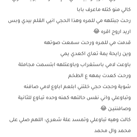
كالي منو كتله ماعرف بابا
رحـت جبتلهه مي للمره وهذا الحجي انيي القلم بيدي وبس
اريد اروح اقره 😂
قدمت مي للمـره ورحـت سمعت صوتهه
وين رايحة يمة تعاي اكعدي يمي
باوعت لامي باستغراب وباوعتلهه ابتسمت مجاملة
ورحـت كعدت يمهه ع الطخم
شوية وحجت حجي خلتني ابلعم اباوع لامي صافنه
وتباوعلي واني نفس حالتهه كمنه وحده تبـاوع للثانية
وصافننيـن 😂
كالت وهيه تباوعلي وتمسد علة شعري: اللهم صلي على
محمد وال محمد