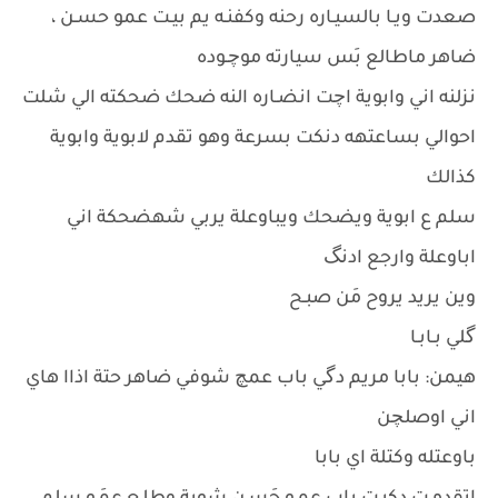
صعدت ويـا بالسيـاره رحنه وكفنـه يم بيـت عمو حسـن ،
ضاهر ماطالع بَس سيارته موچـوده
نزلنه اني وابوية اچت انضـاره النه ضحك ضحكته الي شلت
احوالي بساعتهه دنكت بسرعة وهو تقدم لابوية وابوية
كذالك
سلم ع ابوية ويضحك ويباوعلة يربي شهضحكة اني
اباوعلة وارجع ادنگ
وين يريد يروح مَن صبـح
گلي بـابـا
هيمن: بابا مريم دگي باب عمچ شوفي ضاهر حتة اذاا هاي
اني اوصلچن
باوعتله وكتلة اي بابا