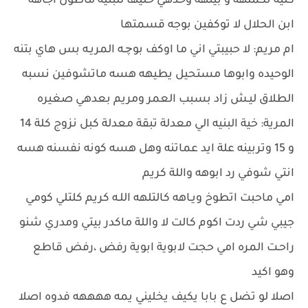
كلية تكملهه و بيتهه وحدهي خليها للبنيه ماطول اجاهه
ابن الحلال لا توكفين بوجه قسمتها
ام مريم: لا حبيبتي اني ما اوكف بوچـه المريـه بس هاي بتنه
الوحيده وابوها مستحيل يطيهه هسه ماتشوفين نسبه
الطلاق ليـش زاد بسبب العمر ومريم بعدهي صغيره
المرية: خية البنيه الي معدلة تبقة معدلة كبل نزوج كلة 14
و 15 وتربينه علة ايد عماتنه وهل هسه كونه نفسنه هسه
انتي شوفي رد ابوهه واللة كريم
امي ماحبت اتطوخ ويـاهه كالتلهه اللـه كريم كلتلي كومي
جيبي شي ردت اكوم كالت لا واللة ماكدر بيتي ومدري شنو
راحـت المره امي حجت لابوية ابوية رفض ،رفض قاطع
وهو اكيد
اصلا لو تضل ع بابا يكيف يخليني يمه ههههه فدوه اصلا