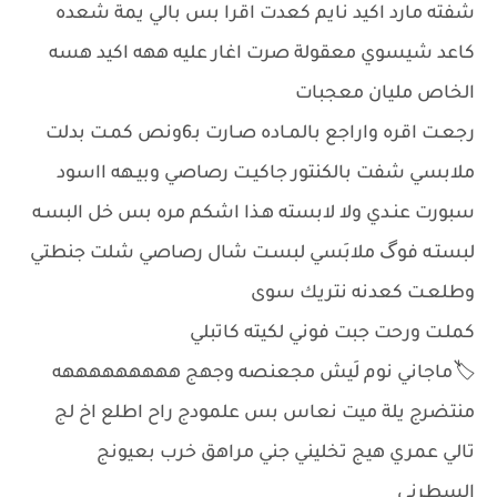
شفته مارد اكيد نايم كعدت اقرا بس بالي يمة شعده
كاعد شيسوي معقولة صرت اغار عليه ههه اكيد هسه
الخاص مليان معجبات
رجعـت اقره واراجع بالمـاده صـارت بـ6ونص كمـت بدلت
ملابسي شفت بالكنتور جاكيـت رصاصي وبيـهه ااسود
سبورت عنـدي ولا لابسته هـذا اشكم مره بس خل البسـه
لبستـه فوگ ملابَسي لبسـت شال رصاصي شلت جنطتي
وطلعـت كعدنه نتريك سوى
كملـت ورحت جبت فوني لكيته كاتبلي
🏷️ماجاني نوم لَيش مجعنصه وجهج هههههههههه
منتضرج يلة ميت نعاس بس علمودج راح اطلع اخ لج
تالي عمري هيج تخليني جني مراهق خرب بعيونج
السطرني