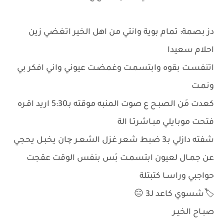
دز بصمة: تمام بوية وانتي من اهل الخير اتغضي زين
احلام سعيدا
اتنفسـت بقوه وابتسمـت وغمضـت عيوني واني افكر بي
ونمـت
كعدت مَن الصبـح ع صوت المنبه موقته بـ5:30 اريد اقـره
فتحت موبايلي مبـاشرتـا الة
شفته دازلي بـ3 ضبط شعر غزل الشعـر چان يخبـل يحجي
عن جمـال لعيون ابتسمـت بَس بنفس الوقت عقجت
حواجبي وراسـا كتبتلة
🏷️شسوي كاعد لـ3 😑
صبـاح الخيـر