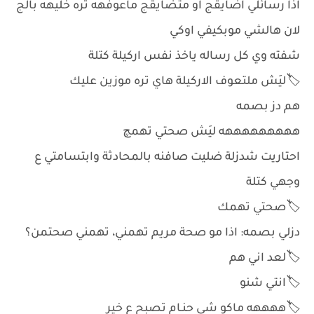
اذا رسائلي اضايقج او متضايقج ماعوفهه تره خليهه بالج
لان هالشي موبكيفي اوكي
شفته وي كل رساله ياخذ نفس اركيلة كتلة
🏷️ليَش ملتعوف الاركيلة هاي تره موزين عليك
هم دز بصمه
هههههههههه ليَش صحتي تهمچ
احتاريت شدزلة ضليت صافنه بالمحادثة وابتسامتي ع
وجهي كتلة
🏷️صحتي تهمك
دزلي بصمه: اذا مو صحة مريم تهمني، تهمني صحتمن؟
🏷️لعد اني هم
🏷️انتي شنو
🏷️ههههه ماكو شي حنـام تصبح ع خير