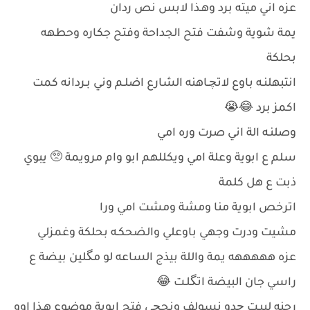
عزه اني ميته برد وهـذا لابس نص ردان
يمة شوية وشفت فتح الجداحة وفتح جكاره وحطهه
بحلكة
انتبهلنـه باوع لاتچـاهنه الشارع اضلـم وني بـردانه كمت
اكمز برد 😂😭
وصلنـه الة اني صرت وره امي
سلم ع ابوية وعلة امي ويكللهم ابو وام مرويمة 🥺 يبوي
ذبت ع هل كلمة
اترخص ابوية منا ومشة ومشت امي ورا
مشيت ودرت وجهي باوعلي والضحكـه بحلكة وغمزلي
عزه هههههه يمة واللة بيذج الساعه لو مگلين بيضة ع
راسي جان البيضة اتگلـت 😂
رحنه لبيـت چدو نسولف ونحچي فتح ابوية موضوع هـذا اوو