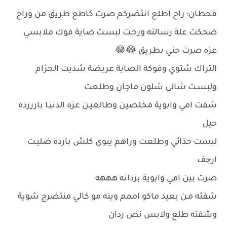
قحطان: راح اطلع انتضركم صرت كاطع طريق من وراج
ضحكت علة رسالته ورحـت لبسـت صاية فوك ملابسي
عزه صرت جني بطريق 😂😂
التراك شتوي وفوكة الصاية عريضة شديت الحزام
ولبسـت شالي شلون ماجان وطلعت
شفت امي وابوية مخلصين وطالعيـن عزه الدنيـا بارررده
حيل
لبست حذائي وطلعت وراهم يبوي كلش بارده ضليـت
ارچف
صرت بين امي وابوية بردانه هههه
شفته مـن بعيد ماكو اممم وينه مو كالي منتضرج شوية
وشفته طلع ولابس نص ردان