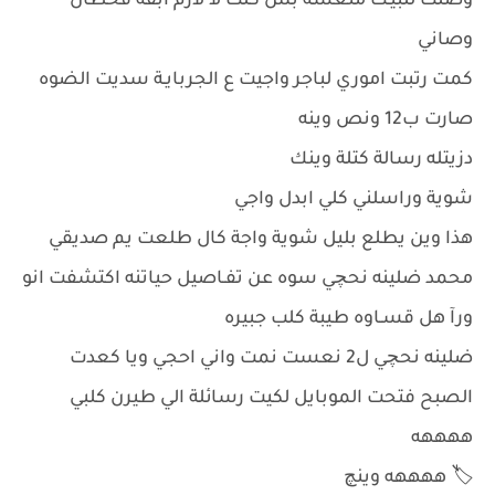
وصلت للبيـت منعسة بس كلت لا لازم ابقة قحطان
وصاني
كمت رتبت اموري لباجر واجيت ع الجربايـة سديت الضوه
صارت ب12 ونص وينه
دزيتله رسالة كتلة وينك
شوية وراسلني كلي ابدل واجي
هذا وين يطلع بليل شوية واجة كال طلعت يم صديقي
محمد ضلينه نحچي سوه عن تفـاصيل حياتنه اكتشفت انو
ورآ هل قسـاوه طيبة كلب جبيره
ضلينه نحچي ل2 نعست نمت واني احجي ويا كعدت
الصبح فتحت الموبايل لكيت رسائلة الي طيرن كلبي
ههههه
🏷️ ههههه وينچ