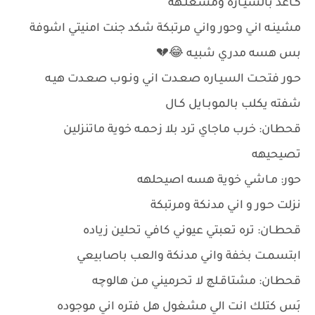
كـاعد بالسيـاره ومشغلـهه
مشينـه اني وحور واني مرتبكة شكد جنت امنيتي اشوفة
بس هسه مدري شبيـه 😂💔
حـور فتحـت السيـاره صعـدت اني ونـوب صعـدت هيـه
شفته يكلب بالموبـايل كـال
قحطان: خرب ماجاي ترد بلا زحمـه خوية ماتنزلين
تصيحيهه
حور: مـاشي خوية هسه اصيحلهه
نزلت حـور و اني مدنكة ومرتبكة
قحطـان: تره تعبتي عيوني كافي تحلين زياده
ابتسمـت بخفة واني مدنكة والعب باصابيعي
قحطان: مشتاقـلچ لا تحرميني مـن هالوچه
بَس كتلك انت الي مشغول هل فتره اني موجوده