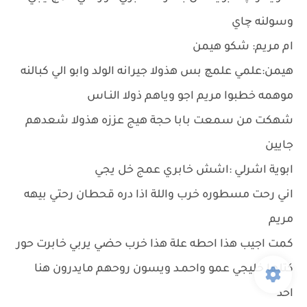
وسولنه چاي
ام مريم: شكو هيمن
هيمن:علمي علمچ بس هذولا جيرانه الولد وابو الي كبالنه
موهمه خطبوا مريم اجو وياهم ذولا النـاس
شهكت من سمعت بابا حجة هيج عززه هذولا شعدهم
جايين
ابوية اشرلي :اشش خابري عمج خل يجي
اني رحت مسطوره خرب واللة اذا دره قحطان رحتي بيهه
مريم
كمت اجيب هذا احطه علة هذا خرب حضي يربي خابرت حور
كتلها خليجي عمو واحمـد ويسون روحهم مايدرون هنا
احد