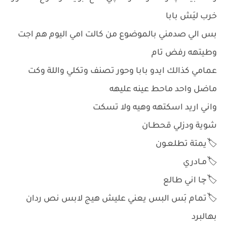
خرب ليَش بابا
بس الي صدمني بالموضوع من كالت امي اليوم هم اجت
وطيتهه رفض تام
عمامي كذالك ايدو بابا وحور تصنف وتكلي واللة وكت
ماضل واحد ماحط عينه عليهه
واني اريد اسكتهه وهيه ولا تسكت
شوية ودزلي قحطـان
🏷️يمتة تطلعـون
🏷️مـادري
🏷️چا اني طالع
🏷️تمام بَس البس يعني عليش هيج لابس نص ردان
بهالبرد