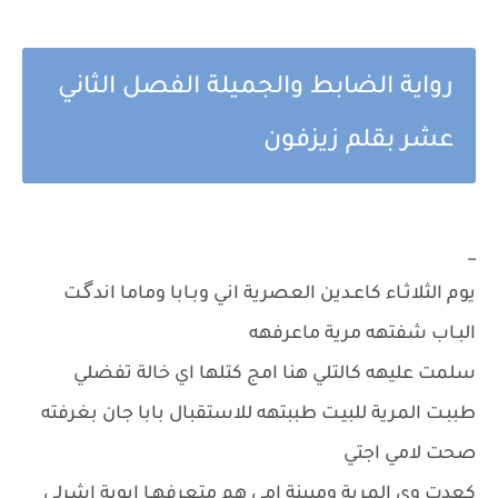
رواية الضابط والجميلة الفصل الثاني
عشر بقلم زيزفون
_
يوم الثلاثـاء كاعـدين العصرية اني وبـابا وماما اندگـت
البـاب شفتهه مرية ماعرفهه
سلمت عليهه كالتلي هنا امج كتلها اي خالة تفضلي
طببـت المرية للبيـت طببتهه للاستقبال بابا جان بغرفته
صحت لامي اجتي
كعدت وي المرية ومبينة امي هم متعرفهـا ابوية اشرلي