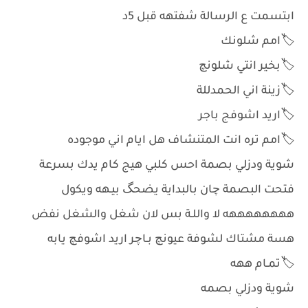
ابتسمت ع الرسالة شفتهه قبل 5د
🏷️امم شلونك
🏷️بخير انتي شلونچ
🏷️زينة اني الحمدللة
🏷️اريد اشوفج باجر
🏷️امم تره انت المتنشاف هل ايام اني موجوده
شوية ودزلي بصمة احس كلبي هيج كام يدك بسرعة
فتحت البصمة چان بالبداية يضحگ بيـهه ويكول
ههههههههه لا واللـة بس لان شغل والشغل نفض
هسة مشتاك لشوفة عيونچ بـاچر اريد اشوفچ يابه
🏷️تمـام ههه
شوية ودزلي بصمه