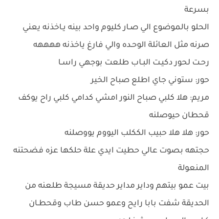
بسرعة
الحلو بالموضوع الي صـار كليوم واحد بينه يـاخذنه يعني
صرنه مثل العائلة الوحـده والي فارغ ياخذنه ههههه
رحـت لحور دكيـت البـاب طلعت بوجهي راسـا
حور: ستوني جاي اطلع صباح الخير
مريم: هلا كلبي صباح النور امشي كدامي كلبي راح يوكف
قحطان حيوصلنه
حور: هلا هلا حبيب الككلب اليووم يووصلنه
حجتهه بصوت عالي حطيت ايدي علة حلكها عزه فضحتنه
المنعولة
بيت عمو بيتهم وداير مداير حديقة مسيجة طلعنه من
الحديقة شفت بابا رايح وعمو حسن طاب وقحطـان