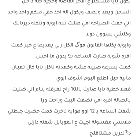
يكول بابا مستهتر ع الاخر الفاضة وحجية حته داخـل
السجن ويعد ويصف ويكول الة اخذ حقي منكم واحد واحد
اني خفـت الصراحة امي ضلـت تنبه ابوية وتتكلة ديربالك
وكلشي يسوون ذولا
وابوية يكلها القانون فوگ الكل ربي يعديها ع خيـر كمـت
اقره شوية صارت السـاعه بـ9 بدون ما احس
كمـت بسرعة صبينه عشـة وكعدنه ناكل بابا كال تعبـان
مابية حيل اطلع اليـوم اشوف ابوي
فعلا خطية بابا صارت بالـ10 راح لغرفته ينـام اني ضليت
بالصالة اقره امي نضفت البيت وراحت ورا
شفت الساعه بـ 12 اوو هواية تاخرت كمت حضرت جنطتي
ملابسي مغسولة اجيـت ع الموبايل شفته دازلي
🏷️تدرين مشتاقلج