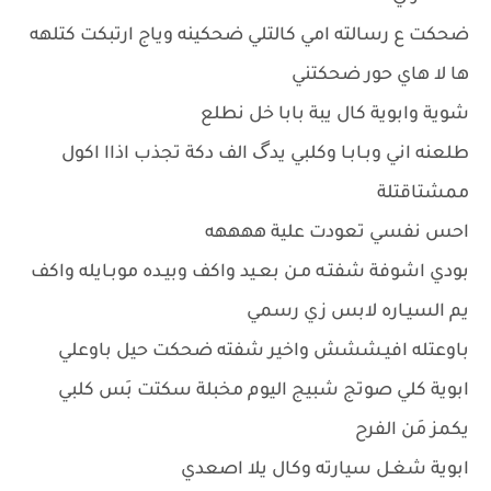
ضحكت ع رسالته امي كالتلي ضحكينه وياج ارتبكت كتلهه
ها لا هاي حور ضحكتني
شوية وابوية كال يبة بابا خل نطلع
طلعنه اني وبـابـا وكلبي يدگ الف دكة تجذب اذاا اكول
ممشتاقتلة
احس نفسي تعودت علية ههههه
بودي اشوفة شفتـه مـن بعـيد واكف وبيـده موبـايله واكف
يم السيـاره لابس زي رسمي
باوعتله افيـششش واخير شفته ضحكت حيل باوعلي
ابوية كلي صوتج شبيج اليوم مخبلة سكتت بَس كلبي
يكمز مَن الفرح
ابوية شغـل سيارته وكال يلا اصعدي