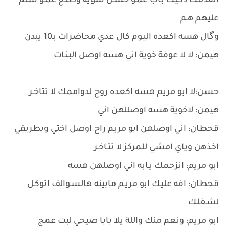
اتقدمـت دكيـت باب عمـو حَسـن شوية وطلـع عمَـو سلم
عليهم هـم
وگال هسه اكعده اليـوم كال عدي محاضرات بـ10 يبدن
هيمن: لا لا عوفة خوية اني هسه اوصل البنـات
حسن:لا ابو مريم هسه اكعده روح لدواممك لا تتاخـر
هيمن: لاخوية هسه اوصللهن اني
قحطان: اني اوصلهن ابو مريم راح اوصل اختي وبطريقي
اخذهن وياي امشي للمركز لا تتـاخـر
ابو مريم: انزحمك يـابه اني اوصلهن هسه
قحطان: افه عليك ابو مريـم مابينه هالسـوالف اتوكـل
لشغلك
ابو مريم: ونعم منك واللة يلا بابا صيحي لبت عمج