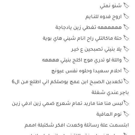
🏷️ شنو نمتي
🏷️ اروح فدوه للنـايم
🏷️ ههههههه تغطي زين يادجاجة
🏷️ حتة ماكالتلي راح انام شيني هاي بوية
🏷️ يلا بنيتي تصبحين ع خيـر
🏷️ واللة لو تدري موچ اكلج بنيتي ههههه
🏷️ احلام سعيـدا وحلوه نفس عيونچ
🏷️تكعدين الصبـح ابن عمچ يوصلكم اني اطلع مـن ال6
باچر عنـدي شغلة
🏷️لبس منا منا ماريد تمام شعرچ ضمي زين ادفي زيـن
🏷️ نوم العافية
ابتسمـت علة رسائلة وكعدت افكر شكتبلة اممم