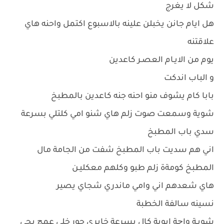
شكل لا يغرج
هل ايام جانن يخبلن علينه بالاسبوع اكتمل واحنه هاي
علاقتنه
يوم من الايـام العصـر كاعدين
و الباب اندكت
بابا كام يشوف منو احنه جنه كاعدين بالمطبخ
شوية وسمعت صوت زلم هاي شنو امي كلتلي بسرعة
سدي باب المطبخ
اني هم سديت باب المطبخ شفت من الجامة مال
المطبخ كومةة زلم طبو وكلهم معكليـن
هاي شعدهم اني وامي ماندري شجاي يصير
نسينه سالفة الخطبة
شويـة واچة ابوية كال بسرعة خابري حور خلي عمچ يجي