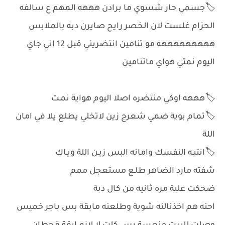
🏷️جسمي حار شسوي ما برادن هههه المهم ع سالفه
الحزام غلست لان الخصر رايح صايرن دبه بالملابس
هههههههههه مو تنامين انتضريني قبل 12 اني جاي
اليوم نمتي هواي ماتنامين
🏷️هههه اوكي منتضره اصلا اليوم هواية نمـت
🏷️تمام بوية ضمي شعرج زين لاتخلي يطلع يلا في امان
اللة
🏷️انتبـه النفسك وامانه البس زيـن اللة ويـاك
شفته مارد الضاهر طلـع مستعجل ممم
ضحكت علية مره ثانيه من كال دبة
احنه هم اخذنالنه شوية وطلعنه مابقة بس باجر خميس