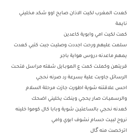
كعدت المغرب لكيت الاذان صايح اوو شكد مخليني
نايمة
كمت لكيت امي وابوية كاعدين
سلمت عليهم ورحت اجددت وصليـت جبت كتبي كعدت
يمهم ماعدنه دروس هواية باجر
قريتهن وكملـت كمت ع الموبـايل شفته مراسل فتحـت
الرسائل جاوبت علية بسرعة رد صرنه نحجي
احس علاقتنه شوية اطورت جازت مرحلة السلام
والرسميـات صار يحجي وينكت يخليني اضحك
كعدنه نحجي بالساعتيـن شوية وبابا كال كوموا خلينه
نروح لبيـت حسام نشوف ابوي وامي
اترخصت منه گال